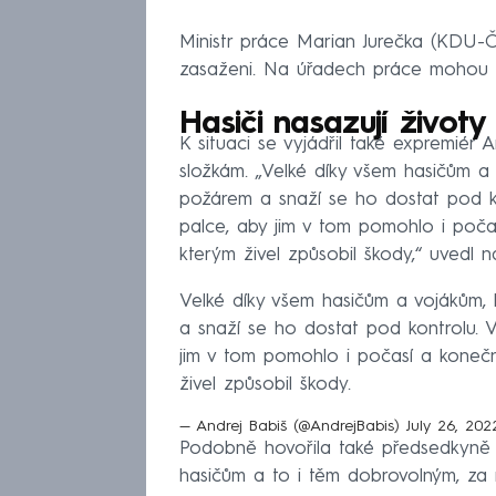
Ministr práce Marian Jurečka (KDU-ČS
zasaženi. Na úřadech práce mohou 
Hasiči nasazují životy
K situaci se vyjádřil také expremiér
složkám. „Velké díky všem hasičům a 
požárem a snaží se ho dostat pod ko
palce, aby jim v tom pomohlo i počas
kterým živel způsobil škody,“ uvedl n
Velké díky všem hasičům a vojákům, 
a snaží se ho dostat pod kontrolu. V
jim v tom pomohlo i počasí a konečn
živel způsobil škody.
— Andrej Babiš (@AndrejBabis)
July 26, 202
Podobně hovořila také předsedkyně 
hasičům a to i těm dobrovolným, za 