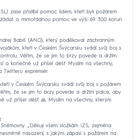
L) zase přislíbil pomoc lidem, kteří byli požárem
žádat o mimořádnou pomoc ve výši 69 300 korun.
 Andrej Babiš (ANO), který poděkoval záchranným
vojákům, kteří v Českém Švýcarsku svádí svůj boj s
ntrolu. Věřím, že se jim to brzy povede a držím
í a konečně už přišel déšť. Myslím na všechny,
a Twitteru expremiér.
kteří v Českém Švýcarsku svádí svůj boj s požárem
ěřím, že se jim to brzy povede a držím palce, aby
ě už přišel déšť 🙏 Myslím na všechny, kterým
2
Sněmovny. „Děkuji všem složkám IZS, zejména
nesmírné nasazení, s jakým zápasí s požárem na