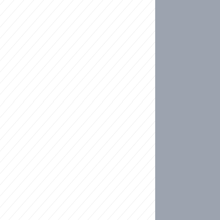
ideo
kat migranty do Česka? Sami by odešli, tvrdí exp
ické sebevraždě