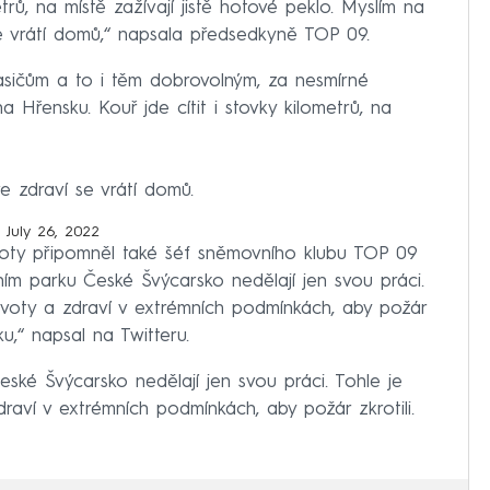
etrů, na místě zažívají jistě hotové peklo. Myslím na
e vrátí domů,“ napsala předsedkyně TOP 09.
asičům a to i těm dobrovolným, za nesmírné
 Hřensku. Kouř jde cítit i stovky kilometrů, na
e zdraví se vrátí domů.
)
July 26, 2022
voty připomněl také šéf sněmovního klubu TOP 09
ním parku České Švýcarsko nedělají jen svou práci.
ivoty a zdraví v extrémních podmínkách, aby požár
ku,“ napsal na Twitteru.
ské Švýcarsko nedělají jen svou práci. Tohle je
raví v extrémních podmínkách, aby požár zkrotili.