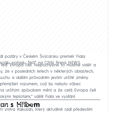
idí požáry v Českém Švýcarsku premiér Fiala.
speciálu pořadu 360° na CNN Prima NEWS.
m teď Evropa čelí. Nepochybně to musíme vidět a
y, že v posledních letech v některých oblastech,
 suchu a dalším průvodním jevům určité změny.
epřemýšlet rozumem, což by nebylo vůbec
lima určitým způsobem mění a že celá Evropa čelí
i teplotami,“ sdělil Fiala ve vysílání.
iled to fetch
šan s Hřibem
tr vnitra Rakušan, který aktuálně radí především