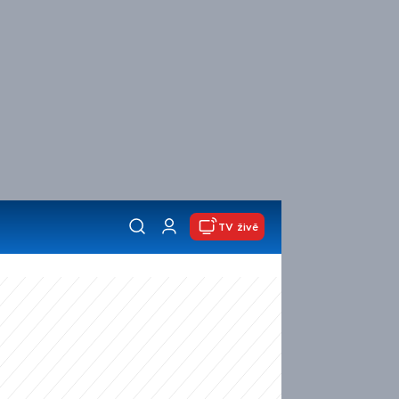
TV živě