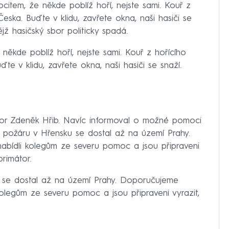
pocitem, že někde poblíž hoří, nejste sami. Kouř z
Česka. Buďte v klidu, zavřete okna, naši hasiči se
nějž hasičský sbor politicky spadá.
 někde poblíž hoří, nejste sami. Kouř z hořícího
ďte v klidu, zavřete okna, naši hasiči se snaží.
tor Zdeněk Hřib. Navíc informoval o možné pomoci
o požáru v Hřensku se dostal až na území Prahy.
nabídli kolegům ze severu pomoc a jsou připraveni
primátor.
 se dostal až na území Prahy. Doporučujeme
olegům ze severu pomoc a jsou připraveni vyrazit,