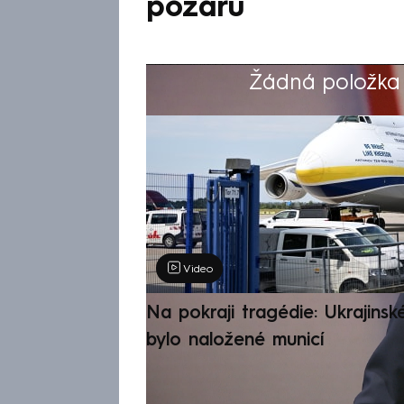
požáru
Žádná položka z
Výběr redakce
Video
Na pokraji tragédie: Ukrajinsk
bylo naložené municí