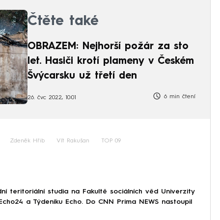
Čtěte také
OBRAZEM: Nejhorší požár za sto
let. Hasiči krotí plameny v Českém
Švýcarsku už třetí den
6 min čtení
26. čvc 2022, 10:01
Zdeněk Hřib
Vít Rakušan
TOP 09
 teritoriální studia na Fakultě sociálních věd Univerzity
i Echo24 a Týdeníku Echo. Do CNN Prima NEWS nastoupil