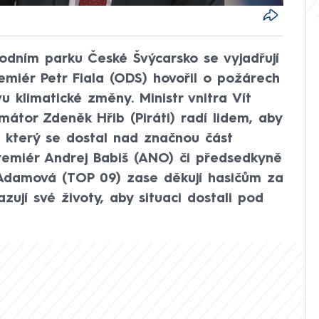
odním parku České Švýcarsko se vyjadřují
remiér Petr Fiala (ODS) hovořil o požárech
u klimatické změny. Ministr vnitra Vít
mátor Zdeněk Hřib (Piráti) radí lidem, aby
i, který se dostal nad značnou část
expremiér Andrej Babiš (ANO) či předsedkyně
damová (TOP 09) zase děkují hasičům za
azují své životy, aby situaci dostali pod