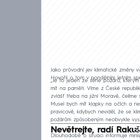
Jako průvodní jev klimatické změny v
Hovořil o tom v pondělním letním 
„Je to jeden ze série požárů, který
mít na paměti. Víme z České republik
zvlášť třeba na jižní Moravě, čelíme
Musel bych mít klapky na očích a n
pravicové, kdybych neviděl, že se k
požárům způsobeným neobvykle vysokým
Fa
Nevětrejte, radí Raku
Dlouhodobě o situaci informuje minis