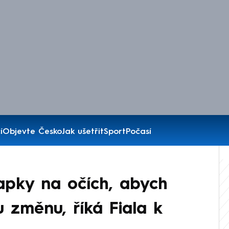
í
Objevte Česko
Jak ušetřit
Sport
Počasí
apky na očích, abych
u změnu, říká Fiala k