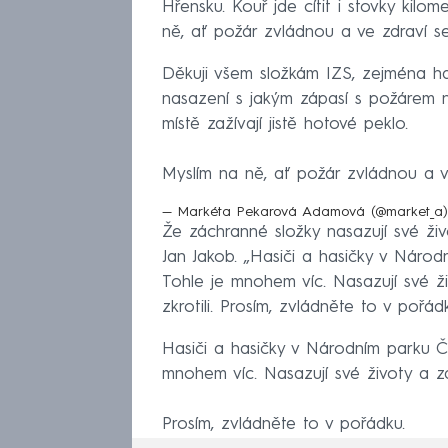
Hřensku. Kouř jde cítit i stovky kilom
ně, ať požár zvládnou a ve zdraví s
Děkuji všem složkám IZS, zejména h
nasazení s jakým zápasí s požárem na
místě zažívají jistě hotové peklo.
Myslím na ně, ať požár zvládnou a v
— Markéta Pekarová Adamová (@market_a
Že záchranné složky nasazují své ži
Jan Jakob. „Hasiči a hasičky v Národ
Tohle je mnohem víc. Nasazují své ž
zkrotili. Prosím, zvládněte to v pořád
Hasiči a hasičky v Národním parku Če
mnohem víc. Nasazují své životy a zd
Prosím, zvládněte to v pořádku.