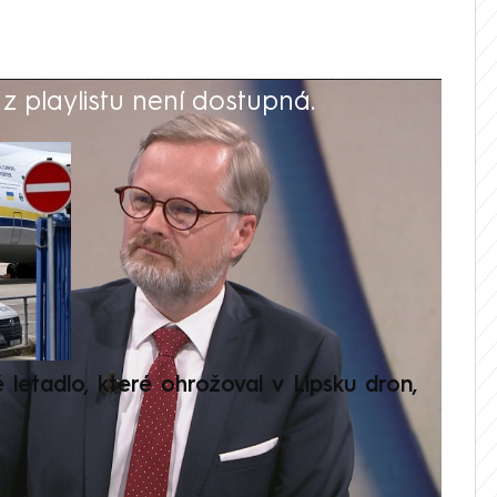
 playlistu není dostupná.
V
é letadlo, které ohrožoval v Lipsku dron,
Přilá
polit