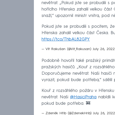
nevětrat. „Pokud jste se probudili s 
hořícího Hřenska zahalil velkou část 
snaží,“ upozornil ministr vnitra, pod 
Pokud jste se probudili s pocitem, že
Hřenska zahalil velkou část Česka. Bu
https://t.co/ThbAL82GPY
— Vít Rakušan (@Vit_Rakusan)
July 26, 2022
Podobně hovořil také pražský primá
pražských hasičů. „Kouř z rozsáhléh
Doporučujeme nevětrat. Naši hasiči 
vyrazit, pokud bude potřeba,“ sdělil 
Kouř z rozsáhlého požáru v Hřensku
nevětrat. Naši
@HasiciPraha
nabídli k
pokud bude potřeba. 🚒
— Zdeněk Hřib (@ZdenekHrib)
July 26, 2022