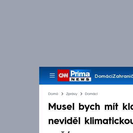
Domácí
Zahranič
Pořady
Domů
Zprávy
Domácí
Musel bych mít kl
neviděl klimaticko