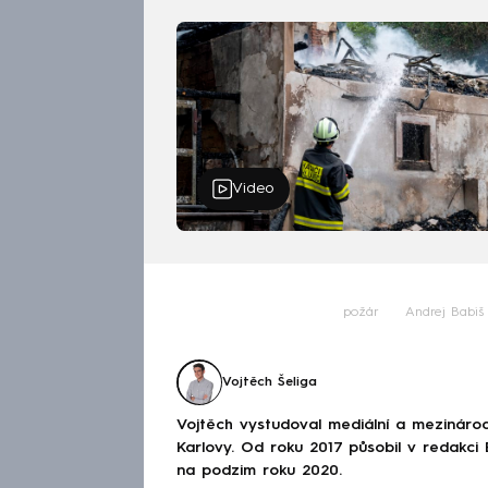
— Jan Jakob (@Jan_Jakob)
July 26, 2022
Video
požár
Andrej Babiš
Vojtěch Šeliga
Vojtěch vystudoval mediální a mezinárodní
Karlovy. Od roku 2017 působil v redakc
na podzim roku 2020.