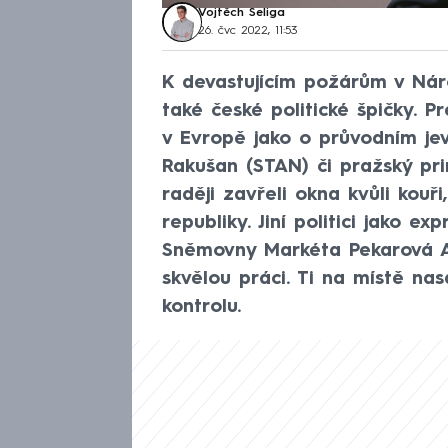
Vojtěch Šeliga
26. čvc 2022, 11:53
K devastujícím požárům v Nár
také české politické špičky. P
v Evropě jako o průvodním jev
Rakušan (STAN) či pražský pri
raději zavřeli okna kvůli kouř
republiky. Jiní politici jako 
Sněmovny Markéta Pekarová A
skvělou práci. Ti na místě nas
kontrolu.