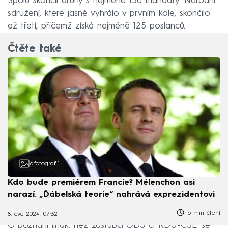
Spolu skončil druhý s nejméně 150 mandáty. Národní
sdružení, které jasně vyhrálo v prvním kole, skončilo
až třetí, přičemž získá nejméně 125 poslanců.
Čtěte také
6
fotografií
Kdo bude premiérem Francie? Mélenchon asi
narazí. „Ďábelská teorie“ nahrává exprezidentovi
6 min čtení
8. čvc 2024, 07:32
O poznání jinak, než zástupci ODS či KDU-ČSL, se