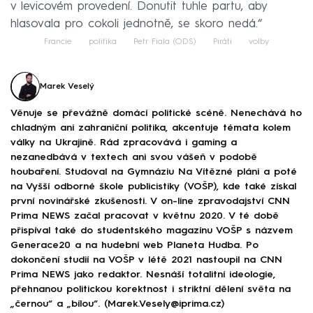
v levicovém provedení. Donutit tuhle partu, aby
hlasovala pro cokoli jednotně, se skoro nedá.“
Francie
politika
Petr Fiala (ODS)
Piráti
volby
Marek Veselý
Věnuje se převážně domácí politické scéně. Nenechává ho
chladným ani zahraniční politika, akcentuje témata kolem
války na Ukrajině. Rád zpracovává i gaming a
nezanedbává v textech ani svou vášeň v podobě
houbaření. Studoval na Gymnáziu Na Vítězné pláni a poté
na Vyšší odborné škole publicistiky (VOŠP), kde také získal
první novinářské zkušenosti. V on-line zpravodajství CNN
Prima NEWS začal pracovat v květnu 2020. V té době
přispíval také do studentského magazínu VOŠP s názvem
Generace20 a na hudební web Planeta Hudba. Po
dokončení studií na VOŠP v létě 2021 nastoupil na CNN
Prima NEWS jako redaktor. Nesnáší totalitní ideologie,
přehnanou politickou korektnost i striktní dělení světa na
„černou“ a „bílou“. (Marek.Vesely@iprima.cz)