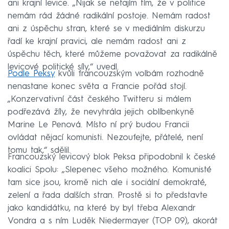
ani krajní levice. „Nijak se netajím tím, že v politice
nemám rád žádné radikální postoje. Nemám radost
ani z úspěchu stran, které se v mediálním diskurzu
řadí ke krajní pravici, ale nemám radost ani z
úspěchu těch, které můžeme považovat za radikálně
levicové politické síly,“ uvedl.
Podle Peksy
kvůli francouzským volbám rozhodně
nenastane konec světa a Francie pořád stojí.
„Konzervativní část českého Twitteru si málem
podřezává žíly, že nevyhrála jejich oblíbenkyně
Marine Le Penová. Místo ní prý budou Francii
ovládat nějací komunisti. Nezoufejte, přátelé, není
tomu tak,“ sdělil.
Francouzský levicový blok Peksa připodobnil k české
koalici Spolu: „Slepenec všeho možného. Komunisté
tam sice jsou, kromě nich ale i sociální demokraté,
zelení a řada dalších stran. Prostě si to představte
jako kandidátku, na které by byl třeba Alexandr
Vondra a s ním Luděk Niedermayer (TOP 09), akorát