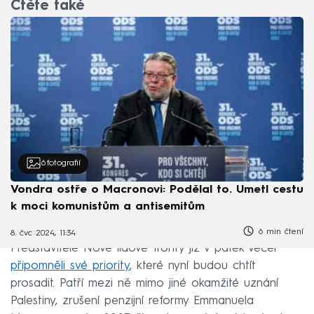
Čtěte také
6
fotografií
Vondra ostře o Macronovi: Podělal to. Umetl cestu
k moci komunistům a antisemitům
6 min čtení
8. čvc 2024, 11:34
Představitelé Nové lidové fronty již v pátek večer
připomněli své priority
, které nyní budou chtít
prosadit. Patří mezi ně mimo jiné okamžité uznání
Palestiny, zrušení penzijní reformy Emmanuela