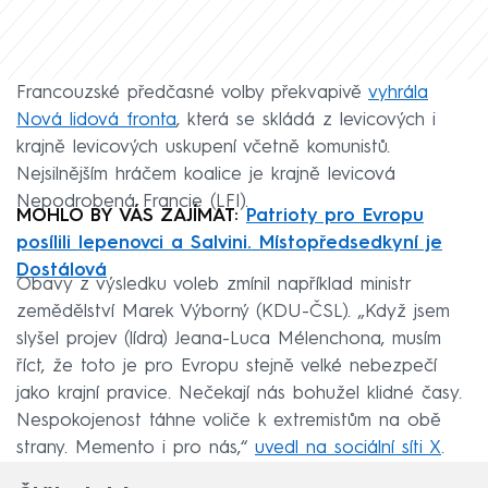
Francouzské předčasné volby překvapivě
vyhrála
Nová lidová fronta
, která se skládá z levicových i
krajně levicových uskupení včetně komunistů.
Nejsilnějším hráčem koalice je krajně levicová
Nepodrobená Francie (LFI).
MOHLO BY VÁS ZAJÍMAT:
Patrioty pro Evropu
posílili lepenovci a Salvini. Místopředsedkyní je
Dostálová
Obavy z výsledku voleb zmínil například ministr
zemědělství Marek Výborný (KDU-ČSL). „Když jsem
slyšel projev (lídra) Jeana-Luca Mélenchona, musím
říct, že toto je pro Evropu stejně velké nebezpečí
jako krajní pravice. Nečekají nás bohužel klidné časy.
Nespokojenost táhne voliče k extremistům na obě
strany. Memento i pro nás,“
uvedl na sociální síti X
.