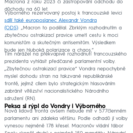
Macrona z roku 2023 či zastropování odchodu do
důchodu na 60 let.
Výborného rezervovaný postoj k francouzské levici
sdílí také europoslanec Alexandr Vondra
(ODS)
: „Macron to podělal. Zbrklým rozhodnutím a
zbytečnou ostrakizací pravice umetl cestu k moci
komunistům a skutečným antisemitům. Výsledkem
bude jen hluboká polarizace a chaos.“
Tím narážel na překvapivé rozhodnutí francouzského
prezidenta vyhlásit předčasné parlamentní volby.
„Zbytečnou ostrakizací pravice“ Vondra nepochybně
myslel dohodu stran na takzvané republikánské
frontě, jejímž cílem bylo strategickým hlasováním
zabránit vítězství nacionalistického Národního
sdružení (RN).
Peksa si rýpl do Vondry i Výborného
Nová lidová fronta ovšem nebude mít v 577členném
parlamentu ani zdaleka většinu. Podle odhadů jí volby
vynesou nejméně 178 křesel. Macronův vládní tábor