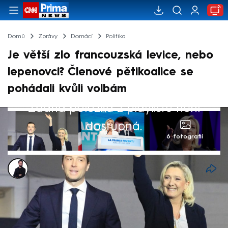
Domů
Zprávy
Domácí
Politika
Je větší zlo francouzská levice, nebo
lepenovci? Členové pětikoalice se
pohádali kvůli volbám
Žádná položka z playlistu není
dostupná.
6 fotografií
Marek Veselý
8. čvc 2024, 18:34
Je větším zlem francouzská Nová lidová
fronta složená z levicových a krajně