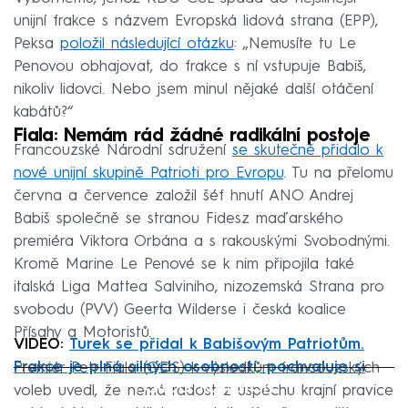
unijní frakce s názvem Evropská lidová strana (EPP),
Peksa
položil následující otázku
: „Nemusíte tu Le
Penovou obhajovat, do frakce s ní vstupuje Babiš,
nikoliv lidovci. Nebo jsem minul nějaké další otáčení
kabátů?“
Fiala: Nemám rád žádné radikální postoje
Francouzské Národní sdružení
se skutečně přidalo k
nové unijní skupině Patrioti pro Evropu
. Tu na přelomu
června a července založil šéf hnutí ANO Andrej
Babiš společně se stranou Fidesz maďarského
premiéra Viktora Orbána a s rakouskými Svobodnými.
Kromě Marine Le Penové se k nim připojila také
italská Liga Mattea Salviniho, nizozemská Strana pro
svobodu (PVV) Geerta Wilderse i česká koalice
Přísahy a Motoristů.
VIDEO:
Turek se přidal k Babišovým Patriotům.
Frakce je plná silných osobností, pochvaluje si
Premiér Petr Fiala (ODS) k výsledkům francouzských
Failed to fetch
voleb uvedl, že nemá radost z úspěchu krajní pravice