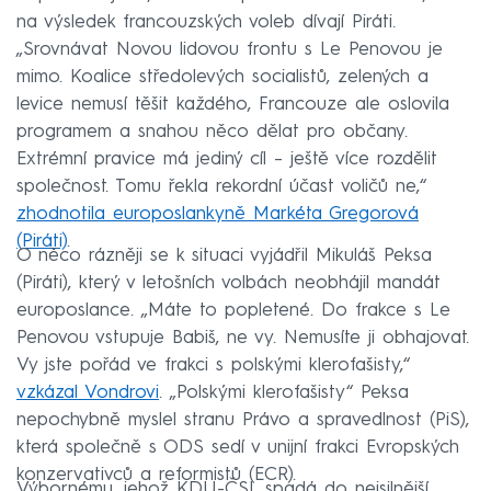
na výsledek francouzských voleb dívají Piráti.
„Srovnávat Novou lidovou frontu s Le Penovou je
mimo. Koalice středolevých socialistů, zelených a
levice nemusí těšit každého, Francouze ale oslovila
programem a snahou něco dělat pro občany.
Extrémní pravice má jediný cíl – ještě více rozdělit
společnost. Tomu řekla rekordní účast voličů ne,“
zhodnotila europoslankyně Markéta Gregorová
(Piráti)
.
O něco rázněji se k situaci vyjádřil Mikuláš Peksa
(Piráti), který v letošních volbách neobhájil mandát
europoslance. „Máte to popletené. Do frakce s Le
Penovou vstupuje Babiš, ne vy. Nemusíte ji obhajovat.
Vy jste pořád ve frakci s polskými klerofašisty,“
vzkázal Vondrovi
. „Polskými klerofašisty“ Peksa
nepochybně myslel stranu Právo a spravedlnost (PiS),
která společně s ODS sedí v unijní frakci Evropských
konzervativců a reformistů (ECR).
Výbornému, jehož KDU-ČSL spadá do nejsilnější