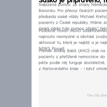
Sasko je připraveno, 
Nabízená pomoc ze strany Německa
Bavorsku. Pro převoz českých pacie
předseda saské vlády Michael Kretsc
pacienty z České republiky. Máme zde
česká vláda tuto pomoc přijala,“ ře
Podobně hovoří mluvčí Sudetoněmeck
naprosto nesmyslné a idiotské zvažov
aktivovat tu, která je nejblíž a je n
NEWS Posselt.
Premiér Andrej Babiš (ANO) však na 
pacienty z přetížené nemocnice do 
péče podle něj funguje dostatečně, 
z Karlovarského kraje – i když omyle
toho z Chebu 23.