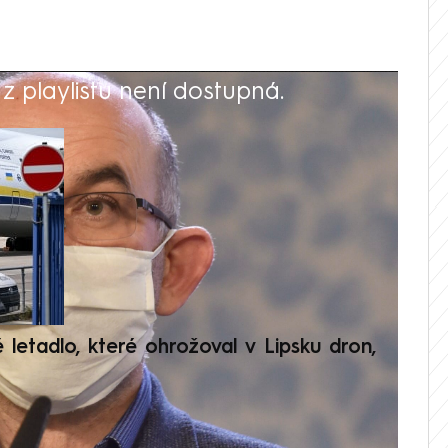
 playlistu není dostupná.
V
é letadlo, které ohrožoval v Lipsku dron,
Přilá
polit