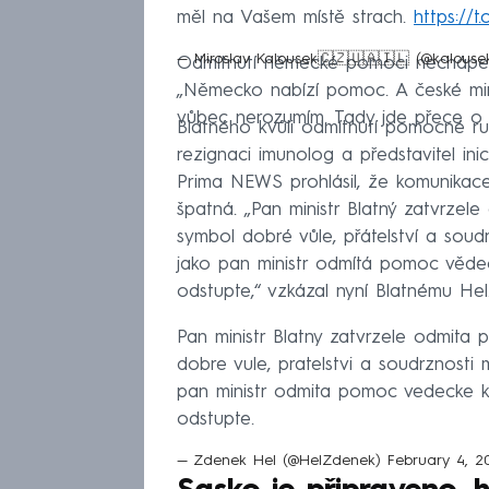
měl na Vašem místě strach.
https://
— Miroslav Kalousek🇨🇿🇺🇦🇮🇱 (@kalous
Odmítnutí německé pomoci nechápe a
„Německo nabízí pomoc. A české minis
vůbec nerozumím. Tady jde přece o zd
Blatného kvůli odmítnutí pomocné r
rezignaci imunolog a představitel in
Prima NEWS prohlásil, že komunikace 
špatná. „Pan ministr Blatný zatvrz
symbol dobré vůle, přátelství a soud
jako pan ministr odmítá pomoc vědec
odstupte,“ vzkázal nyní Blatnému Hel
Pan ministr Blatny zatvrzele odmit
dobre vule, pratelstvi a soudrznosti 
pan ministr odmita pomoc vedecke k
odstupte.
— Zdenek Hel (@HelZdenek)
February 4, 2