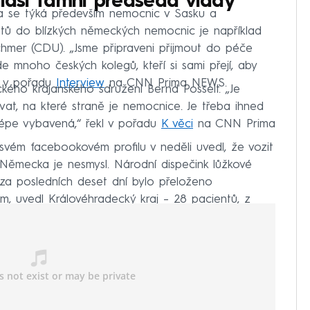
hlásí tamní předseda vlády
 se týká především nemocnic v Sasku a
ntů do blízkých německých nemocnic je například
hmer (CDU). „Jsme připraveni přijmout do péče
 mnoho českých kolegů, kteří si sami přejí, aby
kl v pořadu
Interview
na CNN Prima NEWS.
ého krajanského sdružení Bernd Posselt. „Je
at, na které straně je nemocnice. Je třeba ihned
ejlépe vybavená,“ řekl v pořadu
K věci
na CNN Prima
svém facebookovém profilu v neděli uvedl, že vozit
Německa je nesmysl. Národní dispečink lůžkové
za posledních deset dní bylo přeloženo
m, uvedl Královéhradecký kraj – 28 pacientů, z