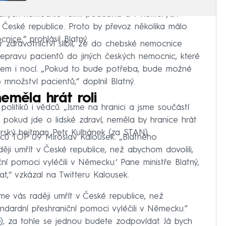
ckých nemocnic velmi podobná a v některých
v České republice. Proto by převoz několika málo
nice,“ prohlásil Blatný.
r zdravotnictví slíbil, že do chebské nemocnice
 přepravu pacientů do jiných českých nemocnic, které
nem i nocí. „Pokud to bude potřeba, bude možné
množství pacientů,“ doplnil Blatný.
eměla hrát roli
olitiků i vědců. „Jsme na hranici a jsme součástí
 pokud jde o lidské zdraví, neměla by hranice hrát
varský hejtman Petr Kulhánek (za STAN).
anců TOP 09 Miroslav Kalousek. „Blatného
ji umřít v České republice, než abychom dovolili,
ní pomoci vyléčili v Německu.‘ Pane ministře Blatný,
t,“ vzkázal na Twitteru Kalousek.
e vás raději umřít v České republice, než
andardní přeshraniční pomoci vyléčili v Německu.”
e
), za tohle se jednou budete zodpovídat. Já bych