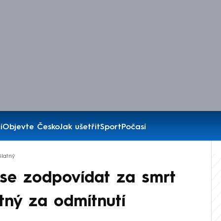
í
Objevte Česko
Jak ušetřit
Sport
Počasí
Blatný
 se zodpovídat za smrt
latný za odmítnutí