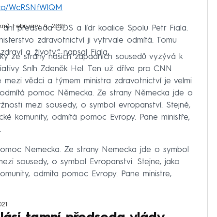
t.co/WcRSNfWlQM
ekm)
February 4, 2021
ni předseda ODS a lídr koalice Spolu Petr Fiala.
terstvo zdravotnictví ji vytrvale odmítá. Tomu
raví a životy,“ napsal Fiala.
uky ze strany našich západních sousedů vyzývá k
iciativy Sníh Zdeněk Hel. Ten už dříve pro CNN
mezi vědci a týmem ministra zdravotnictví je velmi
ele odmítá pomoc Německa. Ze strany Německa jde o
ržnosti mezi sousedy, o symbol evropanství. Stejně,
ké komunity, odmítá pomoc Evropy. Pane ministře,
.
a pomoc Nemecka. Ze strany Nemecka jde o symbol
mezi sousedy, o symbol Evropanstvi. Stejne, jako
omunity, odmita pomoc Evropy. Pane ministre,
021