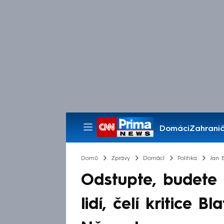
Domácí
Zahranič
Pořady
Domů
Zprávy
Domácí
Politika
Jan 
Odstupte, budete
lidí, čelí kritice B