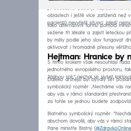
„V současné době je kapacita něme
oblastech i ještě více zatížená než 
pacientů nevyřešil situaci zdejší nemoc
Jako alternativní formu pomoci minist
sežene tři lékaře a zajistí leteckou
by měly podle jeho slov fungovat d
aktivovat i hromadné přesuny většího 
Hejtman: Hranice by n
S tímto krokem však nesouhlasí řada p
jednotného evropského prostoru, tak
žádnou roli,“ nechal se slyšet karlo
Daleko drsnější byl bývalý šéf posl
symbolický rozměr: ‚Necháme vás radě
aby vás v rámci standardní přeshranič
za tohle se jednou budete zodpovída
Blatného symbolický rozměr: “Nechám
abychom dovolili, aby vás v rámci st
Pane ministře Blatný (
@ZdravkoOnlin