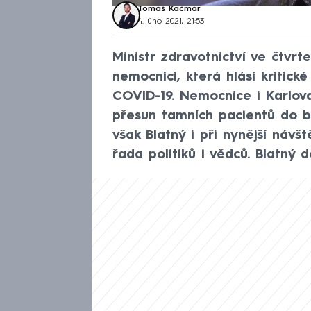
Tomáš Kačmár
4. úno 2021, 21:53
Ministr zdravotnictví ve čtvrt
nemocnici, která hlásí kritick
COVID-19. Nemocnice i Karlova
přesun tamních pacientů do b
však Blatný i při nynější návšt
řada politiků i vědců. Blatný 