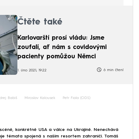
Čtěte také
Karlovarští prosí vládu: Jsme
zoufalí, ať nám s covidovými
pacienty pomůžou Němci
6 min čtení
1. úno 2021, 19:22
drej Babiš
Miroslav Kalousek
Petr Fiala (ODS)
 scéně, konkrétně USA a válce na Ukrajině. Nenechává
uje témata spojená s naším resortem zahraničí. Tomáš