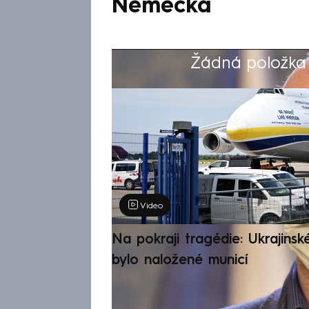
Německa
Žádná položka z
Výběr redakce
Video
Na pokraji tragédie: Ukrajinsk
bylo naložené municí