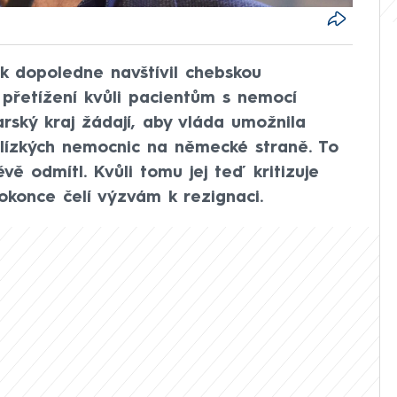
ek dopoledne navštívil chebskou
é přetížení kvůli pacientům s nemocí
rský kraj žádají, aby vláda umožnila
lízkých nemocnic na německé straně. To
ěvě odmítl. Kvůli tomu jej teď kritizuje
dokonce čelí výzvám k rezignaci.