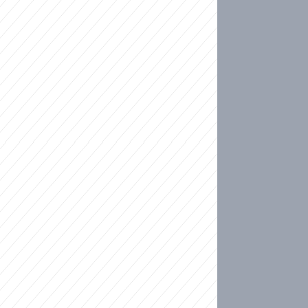
ideo
kat migranty do Česka? Sami by odešli, tvrdí exp
ické sebevraždě