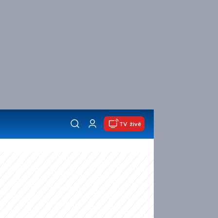
TV živě