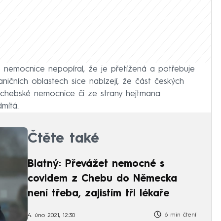
é nemocnice nepopíral, že je přetížená a potřebuje
čních oblastech sice nabízejí, že část českých
 chebské nemocnice či ze strany hejtmana
mítá.
Čtěte také
Blatný: Převážet nemocné s
covidem z Chebu do Německa
není třeba, zajistím tři lékaře
6 min čtení
4. úno 2021, 12:30