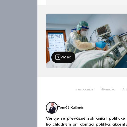
Video
nemocnice
Německo
An
Tomáš Kačmár
Věnuje se převážně zahraniční politické
ho chladným ani domácí politika, akcent