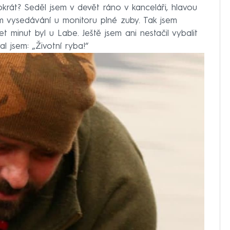
okrát? Seděl jsem v devět ráno v kanceláři, hlavou
ám vysedávání u monitoru plné zuby. Tak jsem
t minut byl u Labe. Ještě jsem ani nestačil vybalit
al jsem: „Životní ryba!“