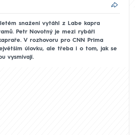
haletém snažení vytáhl z Labe kapra
gramů. Petr Novotný je mezi rybáři
kapraře. V rozhovoru pro CNN Prima
větším úlovku, ale třeba i o tom, jak se
u vysmívají.