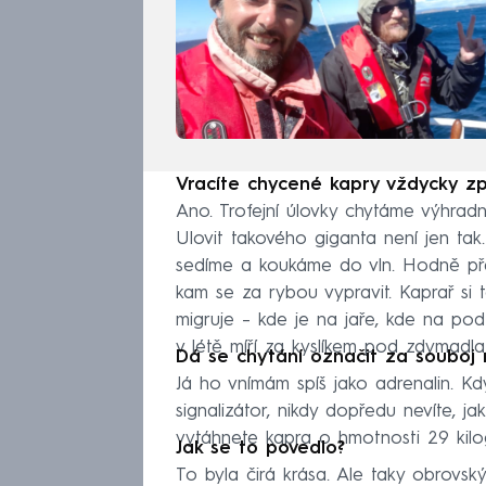
Vracíte chycené kapry vždycky z
Ano. Trofejní úlovky chytáme výhradně
Ulovit takového giganta není jen tak
sedíme a koukáme do vln. Hodně přem
kam se za rybou vypravit. Kaprař si t
migruje – kde je na jaře, kde na pod
v létě míří za kyslíkem pod zdymadla
Dá se chytání označit za souboj
Já ho vnímám spíš jako adrenalin. K
signalizátor, nikdy dopředu nevíte, 
vytáhnete kapra o hmotnosti 29 kilo
Jak se to povedlo?
To byla čirá krása. Ale taky obrovsk