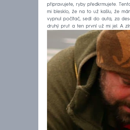
připravujete, ryby předkrmujete. Tent
mi blesklo, že na to už kašlu, že m
vypnul počítač, sedl do auta, za dese
druhý prut a ten první už mi jel. A zír