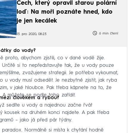
Čech, který opravil starou polární
loď: Na moři poznáte hned, kdo
je jen kecálek
6 min čtení
13. pro 2020, 08:23
pátky do vody?
 proto, abychom zjistili, co v dané vodě žije.
. Určitě si to nepředstavujte tak, že u vody pouze
ýšlíme, zvažujeme strategii. Je potřeba vykoumat,
o u vody musí odsedět. Je nezbytné zjistit, jak ryba
zim, v jaké hloubce. Pak třeba kápnete na to, že
. A můžete se podle toho zařídit.
 mezi člověkem a rybou?
dyž sedíte u vody a najednou začne řvát
jaký kousek na druhém konci najdete. A pak třeba
gramů – jako já před pár týdny.
ý paradox. Normálně si místa k chytání hodně