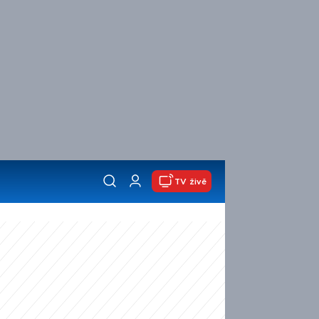
TV živě