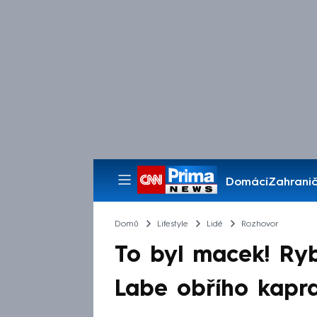
Domácí
Zahranič
Pořady
Domů
Lifestyle
Lidé
Rozhovor
To byl macek! Ryb
Labe obřího kapra