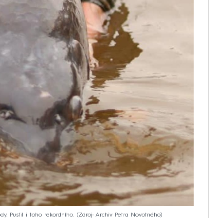
. Pustil i toho rekordního.
Zdroj: Archiv Petra Novotného