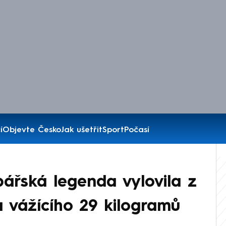
í
Objevte Česko
Jak ušetřit
Sport
Počasí
ářská legenda vylovila z
 vážícího 29 kilogramů