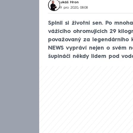
Lukáš Hron
19. pro 2020, 08:08
Splnil si životní sen. Po mno
vážícího ohromujících 29 kilo
považovaný za legendárního 
NEWS vypráví nejen o svém nej
šupináči někdy lidem pod vodo