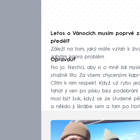
Letos o Vánocích musím poprvé zab
předěl?
Záleží na tom, jaký máte vztah k živ
zabitím kapra problém.
Opravdu?
No jo. Nechci, aby si o mně lidi mysl
strašně líto. Za všemi chycenými kapry
Cítím k nim respekt. Když už rybu j
tahat ji ven po písku bez podebrání 
musí být šok, když se ze studené pě
a někdo ji škrábe sem a tam po hor