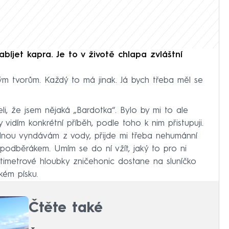
íjet kapra. Je to v životě chlapa zvláštní
ým tvorům. Každý to má jinak. Já bych třeba měl se
eli, že jsem nějaká „Bardotka“. Bylo by mi to ale
 vidím konkrétní příběh, podle toho k nim přistupuji.
ednou vyndávám z vody, přijde mi třeba nehumánní
podběrákem. Umím se do ní vžít, jaký to pro ni
timetrové hloubky zničehonic dostane na sluníčko
kém písku.
Čtěte také