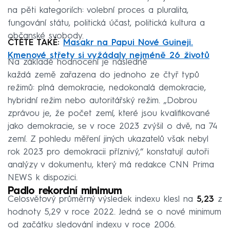
na pěti kategoriích: volební proces a pluralita,
fungování státu, politická účast, politická kultura a
občanské svobody.
ČTĚTE TAKÉ:
Masakr na Papui Nové Guineji.
Kmenové střety si vyžádaly nejméně 26 životů
Na základě hodnocení je následně
každá země zařazena do jednoho ze čtyř typů
režimů: plná demokracie, nedokonalá demokracie,
hybridní režim nebo autoritářský režim. „Dobrou
zprávou je, že počet zemí, které jsou kvalifikované
jako demokracie, se v roce 2023 zvýšil o dvě, na 74
zemí. Z pohledu měření jiných ukazatelů však nebyl
rok 2023 pro demokracii příznivý,“ konstatují autoři
analýzy v dokumentu, který má redakce CNN Prima
NEWS k dispozici.
Padlo rekordní minimum
Celosvětový průměrný výsledek indexu klesl na
5,23
z
hodnoty 5,29 v roce 2022. Jedná se o nové minimum
od začátku sledování indexu v roce 2006.