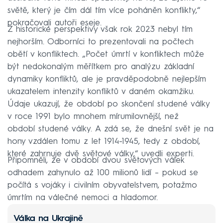
světě, který je čím dál tím více poháněn konflikty,“
pokračovali autoři eseje.
Z historické perspektivy však rok 2023 nebyl tím
nejhorším. Odborníci to prezentovali na počtech
obětí v konfliktech. „Počet úmrtí v konfliktech může
být nedokonalým měřítkem pro analýzu základní
dynamiky konfliktů, ale je pravděpodobně nejlepším
ukazatelem intenzity konfliktů v daném okamžiku.
Údaje ukazují, že období po skončení studené války
v roce 1991 bylo mnohem mírumilovnější, než
období studené války. A zdá se, že dnešní svět je na
hony vzdálen tomu z let 1914-1945, tedy z období,
které zahrnuje dvě světové války,“ uvedli experti.
Připomněli, že v období dvou světových válek
odhadem zahynulo až 100 milionů lidí – pokud se
počítá s vojáky i civilním obyvatelstvem, potažmo
úmrtím na válečné nemoci a hladomor.
Válka na Ukrajině