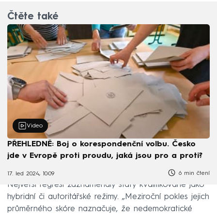
Čtěte také
Video
PŘEHLEDNĚ: Boj o korespondenční volbu. Česko
jde v Evropě proti proudu, jaká jsou pro a proti?
6 min čtení
17. led 2024, 10:09
Největší regresi zaznamenaly státy kvalifikované jako
hybridní či autoritářské režimy. „Meziroční pokles jejich
průměrného skóre naznačuje, že nedemokratické