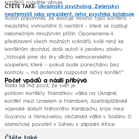
konfliktů rozsáhle věnuje.
ČTĚTE TAKÉ:
Ukrajinský psycholog: Zelenskyj
nepřemýšlí jako prezident. Jeho psychika kolabuje
Autoři připomněli, že existuje mnoho typů konfliktů –
mezistátní, vnitrostátní či nestátní – které se rozlišují
nekonečným množstvím příčin. Opomeneme-li
představení všech možných scénářů, kvůli nimž ke
konfliktům dochází, došli autoři k jasnému závěru:
„Vstoupili jsme do éry sílícího velmocenského
soupeření, které – pokud bude ponecháno bez
kontroly –, má potenciál rozpoutat ničivý konflikt.“
Počet vpádů a násilí přibývá
Řada lidí má pocit, že svět je
pohlcen konflikty. Namátkou: válka na Ukrajině,
konflikt mezi Izraelem a Hamásem, ázerbájdžánské
vojenské dobytí Náhorního Karabachu, krize mezi
Guyanou a Venezuelou, občanská válka v Súdánu či
islamistické povstání v Sahelu v západní Africe.
Čtěte také