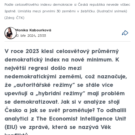
Podle celosvětového indexu demokracie si Česká republika nevede vůbec
špatně. Umístila mezi prvními 30 zeměmi v žebříčku. (Ilustrační snímek)
Zdroj: ČTK
Monika Kabourková
10. bře 2024, 23:53
V roce 2023 klesl celosvětový průměrný
demokratický index na nové minimum. K
největší regresi došlo mezi
nedemokratickými zeměmi, což naznačuje,
že „autoritářské režimy“ se stále více
upevňují a „hybridní režimy“ mají problém
se demokratizovat. Jak si v analýze stojí
Česko a jak se svět proměňuje? To odhalili
analytici z The Economist Intelligence Unit
(EIU) ve zprávě, která se nazývá Věk