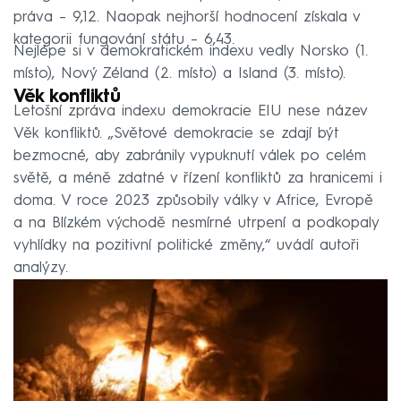
práva – 9,12. Naopak nejhorší hodnocení získala v
kategorii fungování státu – 6,43.
Nejlépe si v demokratickém indexu vedly Norsko (1.
místo), Nový Zéland (2. místo) a Island (3. místo).
Věk konfliktů
Letošní zpráva indexu demokracie EIU nese název
Věk konfliktů. „Světové demokracie se zdají být
bezmocné, aby zabránily vypuknutí válek po celém
světě, a méně zdatné v řízení konfliktů za hranicemi i
doma. V roce 2023 způsobily války v Africe, Evropě
a na Blízkém východě nesmírné utrpení a podkopaly
vyhlídky na pozitivní politické změny,“ uvádí autoři
analýzy.