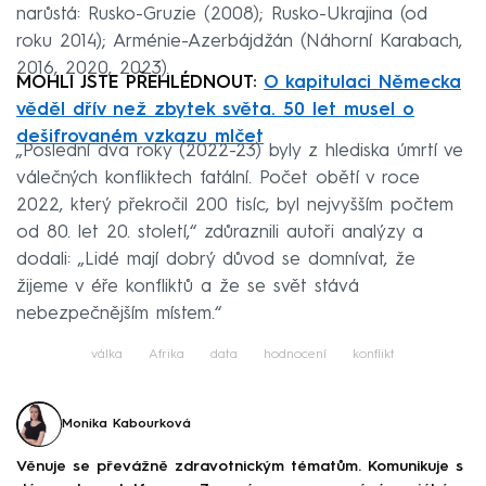
narůstá: Rusko-Gruzie (2008); Rusko-Ukrajina (od
roku 2014); Arménie-Azerbájdžán (Náhorní Karabach,
2016, 2020, 2023).
MOHLI JSTE PŘEHLÉDNOUT:
O kapitulaci Německa
věděl dřív než zbytek světa. 50 let musel o
dešifrovaném vzkazu mlčet
„Poslední dva roky (2022-23) byly z hlediska úmrtí ve
válečných konfliktech fatální. Počet obětí v roce
2022, který překročil 200 tisíc, byl nejvyšším počtem
od 80. let 20. století,“ zdůraznili autoři analýzy a
dodali: „Lidé mají dobrý důvod se domnívat, že
žijeme v éře konfliktů a že se svět stává
nebezpečnějším místem.“
válka
Afrika
data
hodnocení
konflikt
Monika Kabourková
Věnuje se převážně zdravotnickým tématům. Komunikuje s