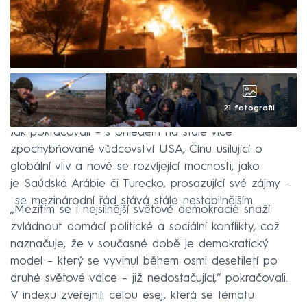
21 fotografií
Jak pokračovali – s ohledem na stále více
zpochybňované vůdcovství USA, Čínu usilující o
globální vliv a nově se rozvíjející mocnosti, jako
je Saúdská Arábie či Turecko, prosazující své zájmy –
se mezinárodní řád stává stále nestabilnějším.
„Mezitím se i nejsilnější světové demokracie snaží
zvládnout domácí politické a sociální konflikty, což
naznačuje, že v současné době je demokratický
model – který se vyvinul během osmi desetiletí po
druhé světové válce – již nedostačující,“ pokračovali.
V indexu zveřejnili celou esej, která se tématu