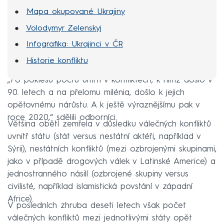
Mapa okupované Ukrajiny
Volodymyr Zelenskyj
Infografika: Ukrajinci v ČR
Historie konfliktu
„Po poklesu počtu úmrtí v konfliktech, k nimž došlo v
90. letech a na přelomu milénia, došlo k jejich
opětovnému nárůstu. A k ještě výraznějšímu pak v
roce 2020,“ sdělili odborníci.
Většina obětí zemřela v důsledku válečných konfliktů
uvnitř státu (stát versus nestátní aktéři, například v
Sýrii), nestátních konfliktů (mezi ozbrojenými skupinami,
jako v případě drogových válek v Latinské Americe) a
jednostranného násilí (ozbrojené skupiny versus
civilisté, například islamistická povstání v západní
Africe).
V posledních zhruba deseti letech však počet
válečných konfliktů mezi jednotlivými státy opět