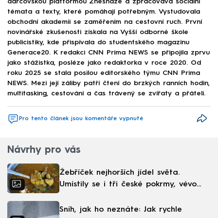
dárcovskou platformou Znesnáze a zpracovává sociální
témata a texty, které pomáhají potřebným. Vystudovala
obchodní akademii se zaměřením na cestovní ruch. První
novinářské zkušenosti získala na Vyšší odborné škole
publicistiky, kde přispívala do studentského magazínu
Generace20. K redakci CNN Prima NEWS se připojila zprvu
jako stážistka, posléze jako redaktorka v roce 2020. Od
roku 2025 se stala posilou editorského týmu CNN Prima
NEWS. Mezi její záliby patří čtení do brzkých ranních hodin,
multitasking, cestování a čas trávený se zvířaty a přáteli.
Pro tento článek jsou komentáře vypnuté
Návrhy pro vás
Žebříček nejhorších jídel světa.
Umístily se i tři české pokrmy, vévodí
skandinávská kuchyně
Sníh, jak ho neznáte: Jak rychle