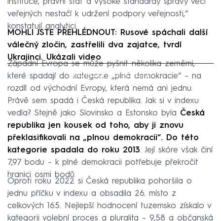
instituce, právní stát a vysoké standardy správy věcí
veřejných nestačí k udržení podpory veřejnosti,“
konstatují analytici.
MOHLI JSTE PŘEHLÉDNOUT: Rusové spáchali další
válečný zločin, zastřelili dva zajatce, tvrdí
Ukrajinci. Ukázali video
Západní Evropa se může pyšnit několika zeměmi,
Failed to fetch
které spadají do kategorie „plná demokracie“ – na
rozdíl od východní Evropy, která nemá ani jednu.
Právě sem spadá i Česká republika. Jak si v indexu
vedla? Stejně jako Slovinsko a Estonsko byla
Česká
republika jen kousek od toho, aby ji znovu
překlasifikovali na „plnou demokracii“. Do této
kategorie spadala do roku 2013
. Její skóre však činí
7,97 bodu – k plné demokracii potřebuje překročit
hranici osmi bodů.
Oproti roku 2022 si Česká republika pohoršila o
jednu příčku v indexu a obsadila 26. místo z
celkových 165. Nejlepší hodnocení tuzemsko získalo v
kategorii volební proces a pluralita – 9,58 a občanská