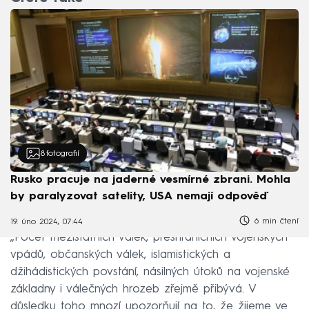
8
fotografií
Rusko pracuje na jaderné vesmírné zbrani. Mohla
by paralyzovat satelity, USA nemají odpověď
6 min čtení
19. úno 2024, 07:44
„Počet mezistátních válek, přeshraničních vojenských
vpádů, občanských válek, islamistických a
džihádistických povstání, násilných útoků na vojenské
základny i válečných hrozeb zřejmě přibývá. V
důsledku toho mnozí upozorňují na to, že žijeme ve