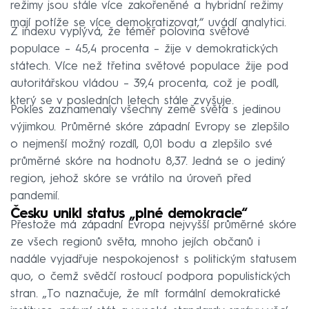
režimy jsou stále více zakořeněné a hybridní režimy
mají potíže se více demokratizovat,“ uvádí analytici.
Z indexu vyplývá, že téměř polovina světové
populace – 45,4 procenta – žije v demokratických
státech. Více než třetina světové populace žije pod
autoritářskou vládou – 39,4 procenta, což je podíl,
který se v posledních letech stále zvyšuje.
Pokles zaznamenaly všechny země světa s jedinou
výjimkou. Průměrné skóre západní Evropy se zlepšilo
o nejmenší možný rozdíl, 0,01 bodu a zlepšilo své
průměrné skóre na hodnotu 8,37. Jedná se o jediný
region, jehož skóre se vrátilo na úroveň před
pandemií.
Česku unikl status „plné demokracie“
Přestože má západní Evropa nejvyšší průměrné skóre
ze všech regionů světa, mnoho jejích občanů i
nadále vyjadřuje nespokojenost s politickým statusem
quo, o čemž svědčí rostoucí podpora populistických
stran. „To naznačuje, že mít formální demokratické