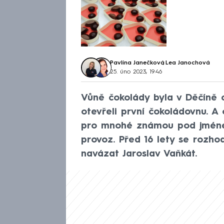
Pavlína Janečková
,
Lea Janochová
25. úno 2023, 19:46
Vůně čokolády byla v Děčíně cí
otevřeli první čokoládovnu. A 
pro mnohé známou pod jménem
provoz. Před 16 lety se rozho
navázat Jaroslav Vaňkát.