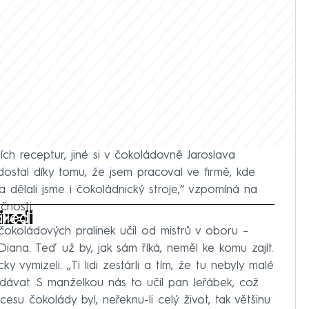
h receptur, jiné si v čokoládovně Jaroslava
dostal díky tomu, že jsem pracoval ve firmě, kde
a dělali jsme i čokoládnický stroje,“ vzpomíná na
čnosti.
iled to fetch
zeli
okoládových pralinek učil od mistrů v oboru –
ana. Teď už by, jak sám říká, neměl ke komu zajít.
ky vymizeli. „Ti lidi zestárli a tím, že tu nebyly malé
dávat. S manželkou nás to učil pan Jeřábek, což
cesu čokolády byl, neřeknu-li celý život, tak většinu