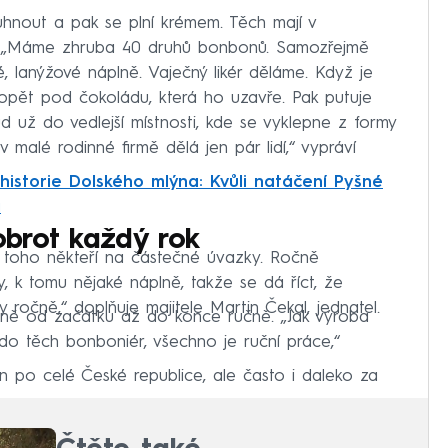
uhnout a pak se plní krémem. Těch mají v
. „Máme zhruba 40 druhů bonbonů. Samozřejmě
, lanýžové náplně. Vaječný likér děláme. Když je
 opět pod čokoládu, která ho uzavře. Pak putuje
 už do vedlejší místnosti, kde se vyklepne z formy
 malé rodinné firmě dělá jen pár lidí,“ vypráví
historie Dolského mlýna: Kvůli natáčení Pyšné
i
brot každý rok
 toho někteří na částečné úvazky. Ročně
, k tomu nějaké náplně, takže se dá říct, že
očně,“ doplňuje majitele Martin Čekal, jednatel.
ně od začátku až do konce ručně. „Jak výroba
 do těch bonboniér, všechno je ruční práce,“
 po celé České republice, ale často i daleko za