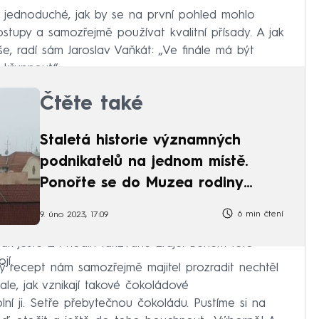
 jednoduché, jak by se na první pohled mohlo
stupy a samozřejmě používat kvalitní přísady. A jak
, radí sám Jaroslav Vaňkát: „Ve finále má být
 křupnout.“
Čtěte také
Staletá historie významných
podnikatelů na jednom místě.
Ponořte se do Muzea rodiny
Škodů
6 min čtení
9. úno 2023, 17:09
pak ještě 24 hodin takzvaně zraje. Během této
jí.
ný recept nám samozřejmě majitel prozradit nechtěl
 ale, jak vznikají takové čokoládové
lní ji. Setře přebytečnou čokoládu. Pustíme si na