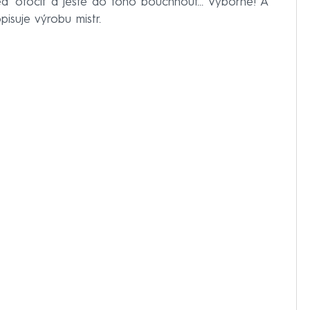
. Teď otočit a ještě do toho bouchnout... Výborně! A
isuje výrobu mistr.