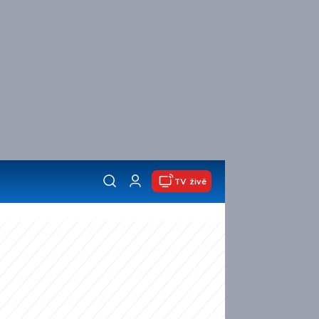
TV živě