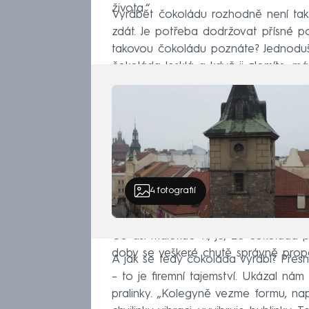
života.“
Vyrábět čokoládu rozhodně není tak
zdát. Je potřeba dodržovat přísné po
takovou čokoládu poznáte? Jednoduše
čokoláda lesklá a když ji zlomíte, má
4
fotografií
Co asi málokdo ví, je, že čokoláda 
doby se veškeré chutě správně propo
A jak se tedy čokoláda vyrábí? Přes
– to je firemní tajemství. Ukázal nám
pralinky. „Kolegyně vezme formu, nap