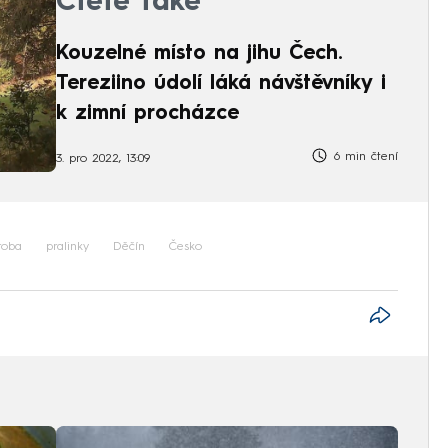
Čtěte také
Kouzelné místo na jihu Čech.
Tereziino údolí láká návštěvníky i
k zimní procházce
6 min čtení
3. pro 2022, 13:09
roba
pralinky
Děčín
Česko