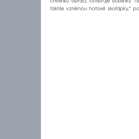
chvilinku vibraci, vyvibruje bublinky
takhle vzniknou hotové skořápky,“ pop