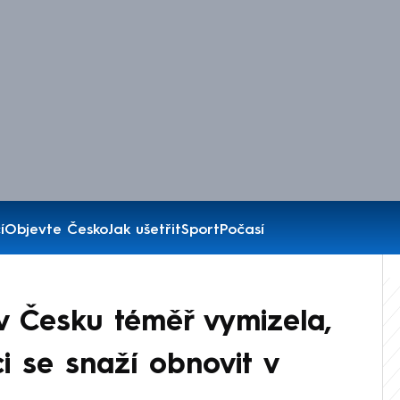
í
Objevte Česko
Jak ušetřit
Sport
Počasí
v Česku téměř vymizela,
ci se snaží obnovit v