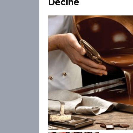
Děčíně