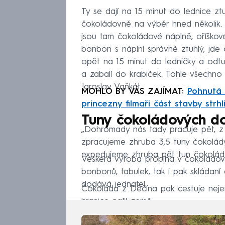
Ty se dají na 15 minut do lednice zt
čokoládovně na výběr hned několik
jsou tam čokoládové náplně, oříškové
bonbon s náplní správně ztuhlý, jde
opět na 15 minut do ledničky a odtud
a zabalí do krabiček. Tohle všechno v
Jaroslav Vaňkát.
MOHLO BY VÁS ZAJÍMAT:
Pohnutá 
princezny filmaři část stavby strhl
Tuny čokoládových do
„Dohromady nás tady pracuje pět, z
zpracujeme zhruba 3,5 tuny čokolády
expedujeme zhruba pět tun čokolády r
Veškerá výroba probíhá v čokoládov
bonbonů, tabulek, tak i pak skládaní
dodává jednatel.
Čokoláda z Děčína pak cestuje nejen
hranice naší země.