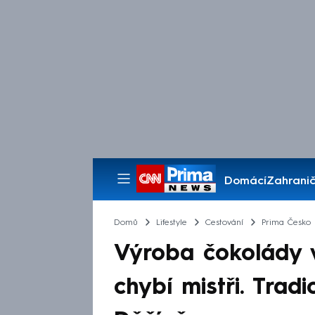
Domácí
Zahranič
Pořady
Domů
Lifestyle
Cestování
Prima Česko
Výroba čokolády 
chybí mistři. Tradi