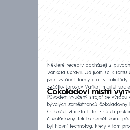
Některé recepty pocházejí z původníc
Vaňkáta upravili. „Já jsem se k tomu 
jsme vyráběli formy pro ty čokolády 
začátky Jaroslav Vaňkát, majitel spole
Fa
Čokoládoví mistři vymi
Původem vyučený strojař se výrobu č
bývalých zaměstnanců čokoládovny Di
Čokoládoví mistři totiž z Čech praktic
čokoládovny, tak to neměli komu pře
byl hlavní technolog, který v tom pro