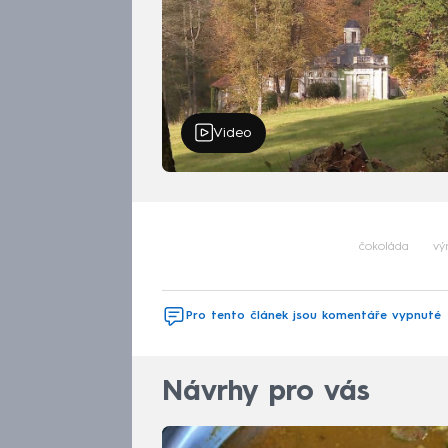
Video
čokoláda
vý
Pro tento článek jsou komentáře vypnuté
Návrhy pro vás