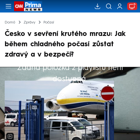
Domů
Zprávy
Počasí
Česko v sevření krutého mrazu: Jak
během chladného počasí zůstat
zdravý a v bezpečí?
Žádná položka z playlistu není
Výběr redakce
dostupná.