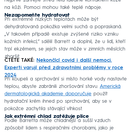
nejprve zahřejte střed těla ideálně kontaktem kůže
na kůži. Pomoci mohou také teplé nápoje.
Nezapomeňte hydratovat
Při extrémně nízkých teplotách může být
dehydratovaná pokožka velmi suchá a popraskaná.
„V takovém případě existuje zvýšené riziko vzniku
kožních infekcí,“ sdělil Barrett a doplnil, že u lidí, kteří
trpí ekzémem, se jejich stav může v zimních měsících
zhoršit.
ČTĚTE TAKÉ:
Nekončící covid i další nemoci.
Experti varují před zdravotními problémy v roce
2024
Při koupeli a sprchování si místo horké vody nastavte
teplou, abyste zabránili zhoršování stavu.
Americká
dermatologická akademie doporučuje
použít
hydratační krém ihned po sprchování, aby se v
pokožce zachytila stávající vlhkost.
Jak extrémní chlad zatěžuje plíce
Podle Barretta může chladnější a sušší vzduch
způsobit lidem s respiračními chorobami, jako je