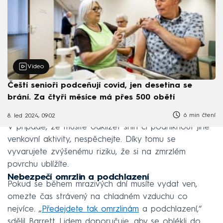
Video
Čeští senioři podceňují covid, jen desetina se
brání. Za čtyři měsíce má přes 500 obětí
6 min čtení
8. led 2024, 09:02
V případě, že musíte odklízet sníh či podniknout jiné
venkovní aktivity, nespěchejte. Díky tomu se
vyvarujete zvýšenému riziku, že si na zmrzlém
povrchu ublížíte.
Nebezpečí omrzlin a podchlazení
Pokud se během mrazivých dní musíte vydat ven,
omezte čas strávený na chladném vzduchu co
nejvíce. „
Předejdete tak omrzlinám
a podchlazení,“
sdělil Barrett. Lidem doporučuje, aby se oblékli do