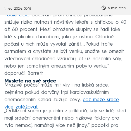
6 min čtení
1. led 2024, 06:18
Podle CDC
očkování proti chřipce prokazatelně
snižuje riziko nutnosti návštěvy lékaře s chřipkou o 40
až 60 procent. Mezi ohrožené skupiny se řadí také
lidé s plicními chorobami, jako je astma. Chladné
počasí u nich může vyvolat zánět. „Pokud trpíte
astmatem a chystáte se být venku, snažte se omezit
vdechování chladného vzduchu, ať už nošením šály,
nebo jen samotným omezením pobytu venku,“
doporučil Barrett.
Myslete na své srdce
Mrazivé počasí může mít vliv i na lidská srdce,
zejména pokud dotyčný trpí kardiovaskulárním
onemocněním. Chlad zužuje cévy,
což může srdce
více zatěžovat.
„Odklízení sněhu je jedním z příkladů, kdy se lidé, kteří
mají srdeční onemocnění nebo rizikové faktory pro
tyto nemoci, namáhají více než jindy,“ podotkl pro