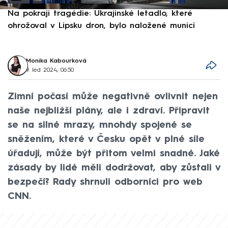
Na pokraji tragédie: Ukrajinské letadlo, které
P
ohrožoval v Lipsku dron, bylo naložené municí
e
Monika Kabourková
9. led 2024, 06:50
Zimní počasí může negativně ovlivnit nejen
naše nejbližší plány, ale i zdraví. Připravit
se na silné mrazy, mnohdy spojené se
sněžením, které v Česku opět v plné síle
úřadují, může být přitom velmi snadné. Jaké
zásady by lidé měli dodržovat, aby zůstali v
bezpečí? Rady shrnuli odborníci pro web
CNN.