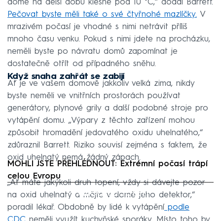
domě na delší dobu klesne pod 10 °C,“ dodal Barrett.
Pečovat byste měli také o své čtyřnohé mazlíčky.
V
mrazivém počasí je vhodné s nimi netrávit příliš
mnoho času venku. Pokud s nimi jdete na procházku,
neměli byste po návratu domů zapomínat je
dostatečně otřít od případného sněhu.
Když snaha zahřát se zabijí
Ať je ve vašem domově jakkoliv velká zima, nikdy
byste neměli ve vnitřních prostorách používat
generátory, plynové grily a další podobné stroje pro
vytápění domu. „Výpary z těchto zařízení mohou
způsobit hromadění jedovatého oxidu uhelnatého,“
zdůraznil Barrett. Riziko souvisí zejména s faktem, že
oxid uhelnatý nemá žádný zápach.
MOHLI JSTE PŘEHLÉDNOUT: Extrémní počasí trápí
celou Evropu
„Ať máte jakýkoli druh topení, vždy si dávejte pozor
Failed to fetch
na oxid uhelnatý a mějte v domě jeho detektor,“
poradil lékař. Obdobně by lidé k vytápění
podle
CDC
neměli využít kuchyňské sporáky. Místo toho by