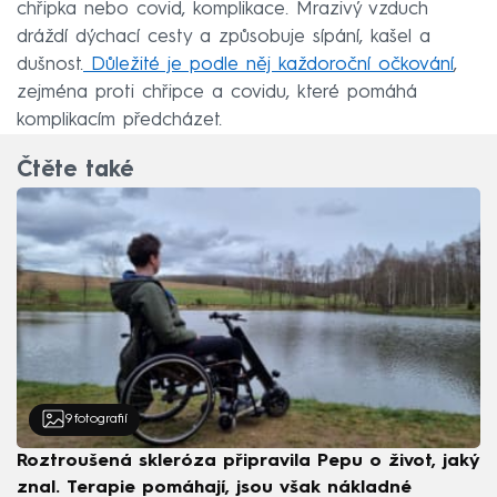
chřipka nebo covid, komplikace. Mrazivý vzduch
dráždí dýchací cesty a způsobuje sípání, kašel a
dušnost.
Důležité je podle něj každoroční očkování
,
zejména proti chřipce a covidu, které pomáhá
komplikacím předcházet.
Čtěte také
9
fotografií
Roztroušená skleróza připravila Pepu o život, jaký
znal. Terapie pomáhají, jsou však nákladné