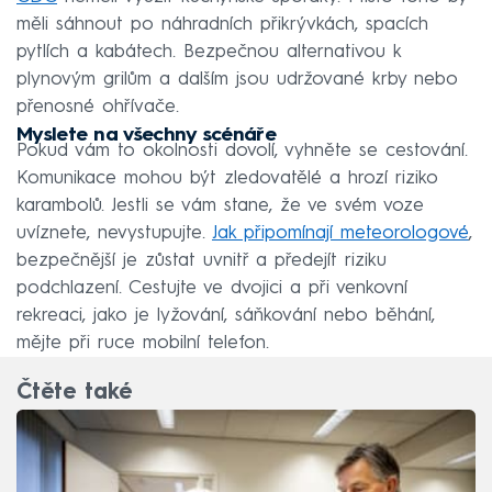
měli sáhnout po náhradních přikrývkách, spacích
pytlích a kabátech. Bezpečnou alternativou k
plynovým grilům a dalším jsou udržované krby nebo
přenosné ohřívače.
Myslete na všechny scénáře
Pokud vám to okolnosti dovolí, vyhněte se cestování.
Komunikace mohou být zledovatělé a hrozí riziko
karambolů. Jestli se vám stane, že ve svém voze
uvíznete, nevystupujte.
Jak připomínají meteorologové
,
bezpečnější je zůstat uvnitř a předejít riziku
podchlazení. Cestujte ve dvojici a při venkovní
rekreaci, jako je lyžování, sáňkování nebo běhání,
mějte při ruce mobilní telefon.
Čtěte také