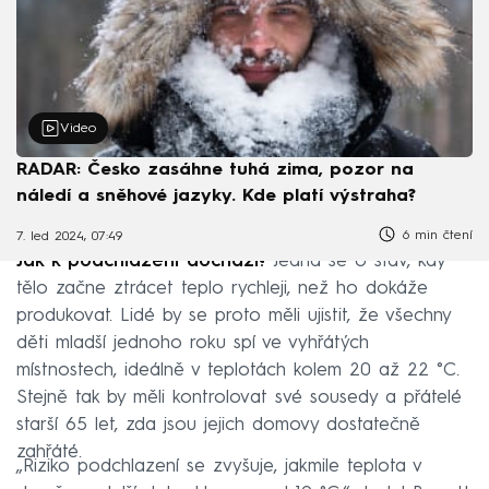
Video
RADAR: Česko zasáhne tuhá zima, pozor na
náledí a sněhové jazyky. Kde platí výstraha?
6 min čtení
7. led 2024, 07:49
Jak k podchlazení dochází?
Jedná se o stav, kdy
tělo začne ztrácet teplo rychleji, než ho dokáže
produkovat. Lidé by se proto měli ujistit, že všechny
děti mladší jednoho roku spí ve vyhřátých
místnostech, ideálně v teplotách kolem 20 až 22 °C.
Stejně tak by měli kontrolovat své sousedy a přátelé
starší 65 let, zda jsou jejich domovy dostatečně
zahřáté.
„Riziko podchlazení se zvyšuje, jakmile teplota v