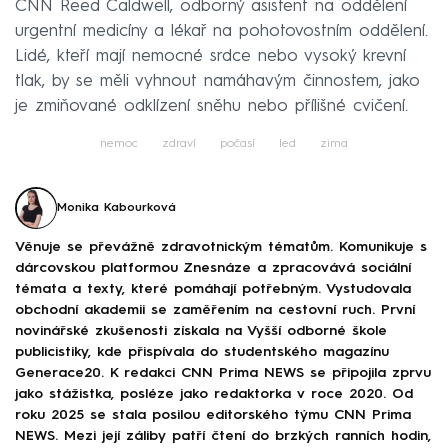
CNN Reed Caldwell, odborný asistent na oddělení
urgentní medicíny a lékař na pohotovostním oddělení.
Lidé, kteří mají nemocné srdce nebo vysoký krevní
tlak, by se měli vyhnout namáhavým činnostem, jako
je zmiňované odklízení sněhu nebo přílišné cvičení.
nemoc
zdraví
počasí
led
zima
Monika Kabourková
Věnuje se převážně zdravotnickým tématům. Komunikuje s
dárcovskou platformou Znesnáze a zpracovává sociální
témata a texty, které pomáhají potřebným. Vystudovala
obchodní akademii se zaměřením na cestovní ruch. První
novinářské zkušenosti získala na Vyšší odborné škole
publicistiky, kde přispívala do studentského magazínu
Generace20. K redakci CNN Prima NEWS se připojila zprvu
jako stážistka, posléze jako redaktorka v roce 2020. Od
roku 2025 se stala posilou editorského týmu CNN Prima
NEWS. Mezi její záliby patří čtení do brzkých ranních hodin,