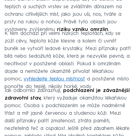
teplých a suchých vrstev se zvláštním důrazem na
ochranu citlivějších míst, jako jsou uši, nos, tváře a
prsty na rukou a nohou. Právě tyto oblasti jsou
vystaveny zvýšenému
riziku vzniku omrzlin.
K těm dochází při velmi nízkých teplotách, kdy se
zúží cévy, teplota kůže klesne a kolem či uvnitř
buněk se vytvoří ledové krystalky. Mezi příznaky patří
bílá nebo šedožlutá kůže, která je nezvykle pevná, a
necitlivost v postižené oblasti. Pokud k omrzlinám
dojde a nemůžete okamžitě přivolat lékařskou
pomoc,
vyhledejte teplou místnost
a postižené místo
ponořte do teplé, nikoliv horké, vody.
Jak odborníci zdůrazňují,
podchlazení je závažnější
zdravotní stav,
který vyžaduje okamžitou lékařskou
pomoc. Osoba s podchlazením se může nadměrně
třást a mít jasně červenou a studenou kůži. Mezi
další příznaky patří zmatenost, ztráta paměti,
nezřetelná řeč a ospalost. Ještě před zásahem lékaře