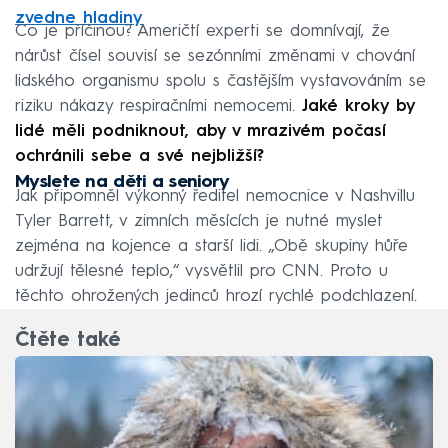
zvedne hladiny
Co je příčinou? Američtí experti se domnívají, že
nárůst čísel souvisí se sezónními změnami v chování
lidského organismu spolu s častějším vystavováním se
riziku nákazy respiračními nemocemi.
Jaké kroky by
lidé měli podniknout, aby v mrazivém počasí
ochránili sebe a své nejbližší?
Myslete na děti a seniory
Jak připomněl výkonný ředitel nemocnice v Nashvillu
Tyler Barrett, v zimních měsících je nutné myslet
zejména na kojence a starší lidi. „Obě skupiny hůře
udržují tělesné teplo,“ vysvětlil pro CNN. Proto u
těchto ohrožených jedinců hrozí rychlé podchlazení.
Čtěte také