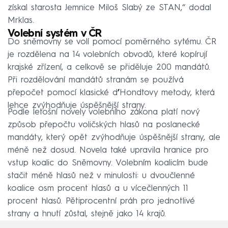
získal starosta Jemnice Miloš Slabý ze STAN,“ dodal
Mrklas.
Volební systém v ČR
Do sněmovny se volí pomocí poměrného sytému. ČR
je rozdělena na 14 volebních obvodů, které kopírují
krajské zřízení, a celkově se přiděluje 200 mandátů.
Při rozdělování mandátů stranám se používá
přepočet pomocí klasické d
’
Hondtovy metody, která
lehce zvýhodňuje úspěšnější strany.
Podle letošní novely volebního zákona platí nový
způsob přepočtu voličských hlasů na poslanecké
mandáty, který opět zvýhodňuje úspěšnější strany, ale
méně než dosud. Novela také upravila hranice pro
vstup koalic do Sněmovny. Volebním koalicím bude
stačit méně hlasů než v minulosti: u dvoučlenné
koalice osm procent hlasů a u vícečlenných 11
procent hlasů. Pětiprocentní práh pro jednotlivé
strany a hnutí zůstal, stejně jako 14 krajů.