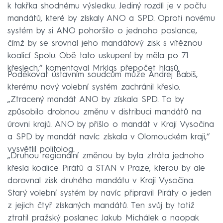
k takřka shodnému výsledku. Jediný rozdíl je v počtu
mandátů, které by získaly ANO a SPD. Oproti novému
systém by si ANO pohoršilo o jednoho poslance,
čímž by se srovnal jeho mandátový zisk s vítěznou
koalicí Spolu. Obě tato uskupení by měla po 71
křeslech,“ komentoval Mrklas přepočet hlasů.
Poděkovat ústavním soudcům může Andrej Babiš,
kterému nový volební systém zachránil křeslo.
„Ztracený mandát ANO by získala SPD. To by
způsobilo drobnou změnu v distribuci mandátů na
úrovni krajů. ANO by přišlo o mandát v Kraji Vysočina
a SPD by mandát navíc získala v Olomouckém kraji,“
vysvětlil politolog.
„Druhou regionální změnou by byla ztráta jednoho
křesla koalice Pirátů a STAN v Praze, kterou by ale
dorovnal zisk druhého mandátu v Kraji Vysočina.
Starý volební systém by navíc připravil Piráty o jeden
z jejich čtyř získaných mandátů. Ten svůj by totiž
ztratil pražský poslanec Jakub Michálek a naopak