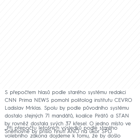
S přepočtem hlasů podle starého systému redakci
CNN Prima NEWS pomohl politolog institutu CEVRO
Ladislav Mrklas. Spolu by podle původního systému
dostalo stejných 71 mandátů, koalice Pirátů a STAN
by rovněž dostala svých 37 křesel. O jedno místo ve
„Při přepočtu letošních výsledků podle starého
Sněmovně by přišlo hnutí ANO na úkor SPD.
volebního zákona dojdeme k tomu, že by došlo