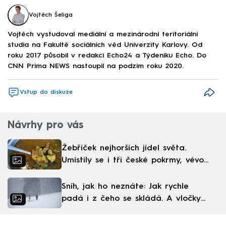
Vojtěch Šeliga
Vojtěch vystudoval mediální a mezinárodní teritoriální
studia na Fakultě sociálních věd Univerzity Karlovy. Od
roku 2017 působil v redakci Echo24 a Týdeníku Echo. Do
CNN Prima NEWS nastoupil na podzim roku 2020.
Vstup do diskuze
Návrhy pro vás
Žebříček nejhorších jídel světa.
Umístily se i tři české pokrmy, vévodí
skandinávská kuchyně
Sníh, jak ho neznáte: Jak rychle
padá i z čeho se skládá. A vločky
nejsou bílé