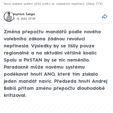
Nový volební systém příliš změn ve výsledcích nepřinesl.
Zdroj: ČTK
Vojtěch Šeliga
11. říj 2021, 07:59
Změna přepočtu mandátů podle nového
volebního zákona žádnou revoluci
nepřinesla. Výsledky by se lišily pouze
regionálně a na aktuální většině koalic
Spolu a PirSTAN by se nic neměnilo.
Paradoxně může novému systému
poděkovat hnutí ANO, které tím získalo
jeden mandát navíc. Předseda hnutí Andrej
Babiš přitom změnu přepočtu dlouhodobě
kritizoval.