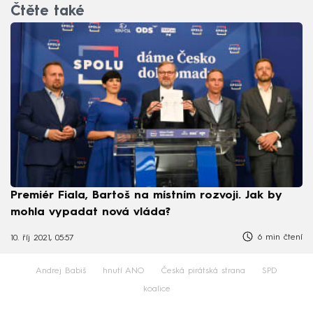
Čtěte také
Premiér Fiala, Bartoš na místním rozvoji. Jak by
mohla vypadat nová vláda?
6 min čtení
10. říj 2021, 05:57
Andrej Babiš
hnutí ANO
Česká pirátská strana
SPD
koalice