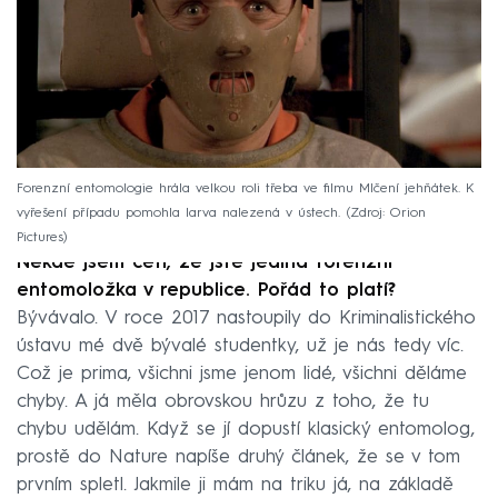
Forenzní entomologie hrála velkou roli třeba ve filmu Mlčení jehňátek. K
vyřešení případu pomohla larva nalezená v ústech.
Zdroj: Orion
Pictures
Někde jsem četl, že jste jediná forenzní
entomoložka v republice. Pořád to platí?
Bývávalo. V roce 2017 nastoupily do Kriminalistického
ústavu mé dvě bývalé studentky, už je nás tedy víc.
Což je prima, všichni jsme jenom lidé, všichni děláme
chyby. A já měla obrovskou hrůzu z toho, že tu
chybu udělám. Když se jí dopustí klasický entomolog,
prostě do Nature napíše druhý článek, že se v tom
prvním spletl. Jakmile ji mám na triku já, na základě