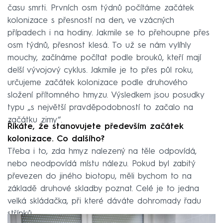
času smrti. Prvních osm týdnů počítáme začátek
kolonizace s přesností na den, ve vzácných
případech i na hodiny. Jakmile se to přehoupne přes
osm týdnů, přesnost klesá. To už se nám vylíhly
mouchy, začínáme počítat podle brouků, kteří mají
delší vývojový cyklus. Jakmile je to přes půl roku,
určujeme začátek kolonizace podle druhového
složení přítomného hmyzu. Výsledkem jsou posudky
typu „s největší pravděpodobností to začalo na
začátku zimy“.
Říkáte, že stanovujete především začátek
kolonizace. Co dalšího?
Třeba i to, zda hmyz nalezený na těle odpovídá,
nebo neodpovídá místu nálezu. Pokud byl zabitý
převezen do jiného biotopu, měli bychom to na
základě druhové skladby poznat. Celé je to jedna
velká skládačka, při které dáváte dohromady řadu
střípků.