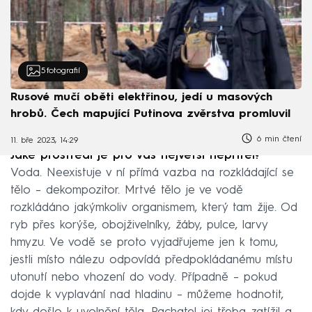
5
fotografií
Rusové mučí oběti elektřinou, jedí u masových
hrobů. Čech mapující Putinova zvěrstva promluvil
6 min čtení
11. bře 2023, 14:29
Jaké prostředí je pro vás největší nepřítel?
Voda. Neexistuje v ní přímá vazba na rozkládající se
tělo – dekompozitor. Mrtvé tělo je ve vodě
rozkládáno jakýmkoliv organismem, který tam žije. Od
ryb přes korýše, obojživelníky, žáby, pulce, larvy
hmyzu. Ve vodě se proto vyjadřujeme jen k tomu,
jestli místo nálezu odpovídá předpokládanému místu
utonutí nebo vhození do vody. Případně – pokud
dojde k vyplavání nad hladinu – můžeme hodnotit,