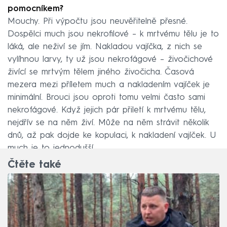
pomocníkem?
Mouchy. Při výpočtu jsou neuvěřitelně přesné.
Dospělci much jsou nekrofilové – k mrtvému tělu je to
láká, ale neživí se jím. Nakladou vajíčka, z nich se
vylíhnou larvy, ty už jsou nekrofágové – živočichové
živící se mrtvým tělem jiného živočicha. Časová
mezera mezi příletem much a nakladením vajíček je
minimální. Brouci jsou oproti tomu velmi často sami
nekrofágové. Když jejich pár přiletí k mrtvému tělu,
nejdřív se na něm živí. Může na něm strávit několik
dnů, až pak dojde ke kopulaci, k nakladení vajíček. U
much je to jednodušší.
Čtěte také