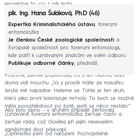
respektive to, co z něj lezlo.
plk. Ing. Hana Šuláková, Ph.D (46)
Expertka Kriminalistického ústavu
, forenzní
entomoložka
Je členkou České zoologické společnosti
a
Evropské společnosti pro forenzní entomologii,
kde patří k uznávaným znalcům ve svém odboru.
Publikuje odborné články
, přednáší.
Podruhé, jakmile popisovala, co jí letí hlavou, když
doma vidí mouchu. „Vy ji prostě máte za masařku.
Jenže mě napadne: Heleme se. Tohle je ten druh,
který jako první kolonizuje mrtvoly. To bych se možná
měla porozhlédnout po bytě, jestli se něco nestalo.“
Aby bylo jasno – v druhém případě žertovala.
Uznávaná forenzní entomoložka žertuje často a
žertuje ráda, což člověka při jejím neveselém
zaměstnání dost překvapí.
„Optimistka jsem od narození. Pochopitelně