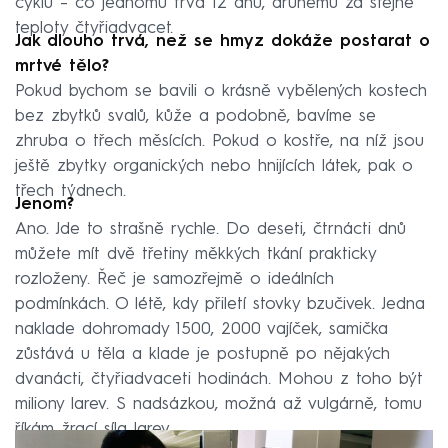
cyklu – co jednomu trvá 12 dnů, druhému za stejné
teploty čtyřiadvacet.
Jak dlouho trvá, než se hmyz dokáže postarat o
mrtvé tělo?
Pokud bychom se bavili o krásně vybělených kostech
bez zbytků svalů, kůže a podobně, bavíme se
zhruba o třech měsících. Pokud o kostře, na níž jsou
ještě zbytky organických nebo hnijících látek, pak o
třech týdnech.
Jenom?
Ano. Jde to strašně rychle. Do deseti, čtrnácti dnů
můžete mít dvě třetiny měkkých tkání prakticky
rozloženy. Řeč je samozřejmě o ideálních
podmínkách. O létě, kdy přiletí stovky bzučivek. Jedna
naklade dohromady 1500, 2000 vajíček, samička
zůstává u těla a klade je postupně po nějakých
dvanácti, čtyřiadvaceti hodinách. Mohou z toho být
miliony larev. S nadsázkou, možná až vulgárně, tomu
říkám žrací síla larev.