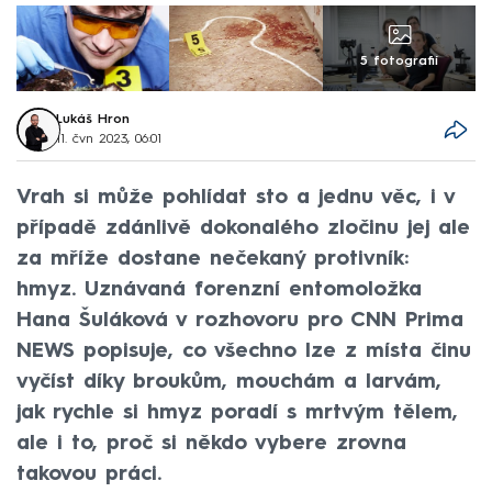
5 fotografií
Lukáš Hron
11. čvn 2023, 06:01
Vrah si může pohlídat sto a jednu věc, i v
případě zdánlivě dokonalého zločinu jej ale
za mříže dostane nečekaný protivník:
hmyz. Uznávaná forenzní entomoložka
Hana Šuláková v rozhovoru pro CNN Prima
NEWS popisuje, co všechno lze z místa činu
vyčíst díky broukům, mouchám a larvám,
jak rychle si hmyz poradí s mrtvým tělem,
ale i to, proč si někdo vybere zrovna
takovou práci.