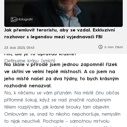
6
fotografií
Jak přemluvit teroristu, aby se vzdal. Exkluzivní
rozhovor s legendou mezi vyjednavači FBI
6 min čtení
23. dub 2023, 05:45
Hm, ale je to opravdu krásné?
Definujme krásu. (smích)
Na škole v přírodě jsem jednou zapomněl řízek
ve skříni ve velmi teplé místnosti. A co jsem na
jeho místě našel za dva týdny, to bych krásným
rozhodně nenazval.
No, k něčemu se vám přiznám. Na místě činu občas
přítomné šokuji, když se nad značně rozloženým
tělem rozplývám, jak krásné brouky tam objevím.
Omlouvám se, snad to nikoho nepohoršuje, nemyslím
to nijak neuctivě. Pochopte – samotnou mrtvolu