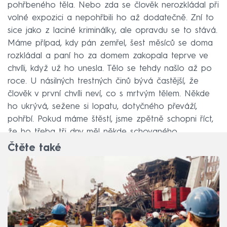
pohřbeného těla. Nebo zda se člověk nerozkládal při
volné expozici a nepohřbili ho až dodatečně. Zní to
sice jako z laciné kriminálky, ale opravdu se to stává.
Máme případ, kdy pán zemřel, šest měsíců se doma
rozkládal a paní ho za domem zakopala teprve ve
chvíli, když už ho unesla. Tělo se tehdy našlo až po
roce. U násilných trestných činů bývá častější, že
člověk v první chvíli neví, co s mrtvým tělem. Někde
ho ukrývá, sežene si lopatu, dotyčného převáží,
pohřbí. Pokud máme štěstí, jsme zpětně schopni říct,
že ho třeba tři dny měl někde schovaného.
Čtěte také