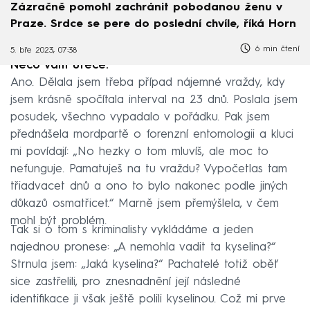
Zázračně pomohl zachránit pobodanou ženu v
Praze. Srdce se pere do poslední chvíle, říká Horn
6 min čtení
5. bře 2023, 07:38
Něco vám uteče.
Ano. Dělala jsem třeba případ nájemné vraždy, kdy
jsem krásně spočítala interval na 23 dnů. Poslala jsem
posudek, všechno vypadalo v pořádku. Pak jsem
přednášela mordpartě o forenzní entomologii a kluci
mi povídají: „No hezky o tom mluvíš, ale moc to
nefunguje. Pamatuješ na tu vraždu? Vypočetlas tam
třiadvacet dnů a ono to bylo nakonec podle jiných
důkazů osmatřicet.“ Marně jsem přemýšlela, v čem
mohl být problém.
Tak si o tom s kriminalisty vykládáme a jeden
najednou pronese: „A nemohla vadit ta kyselina?“
Strnula jsem: „Jaká kyselina?“ Pachatelé totiž oběť
sice zastřelili, pro znesnadnění její následné
identifikace ji však ještě polili kyselinou. Což mi prve