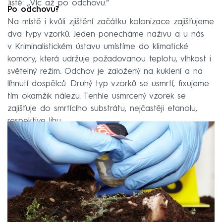
Jistě: „Víc až po odchovu.“
Po odchovu?
Na místě i kvůli zjištění začátku kolonizace zajišťujeme
dva typy vzorků. Jeden ponecháme naživu a u nás
v Kriminalistickém ústavu umístíme do klimatické
komory, která udržuje požadovanou teplotu, vlhkost i
světelný režim. Odchov je založený na kuklení a na
líhnutí dospělců. Druhý typ vzorků se usmrtí, fixujeme
tím okamžik nálezu. Tenhle usmrcený vzorek se
zajišťuje do smrtícího substrátu, nejčastěji etanolu,
respektive lihu.