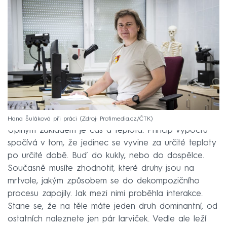
Hana Šuláková při práci
Zdroj: Profimedia.cz/ČTK
Úplným základem je čas a teplota. Princip výpočtu
spočívá v tom, že jedinec se vyvine za určité teploty
po určité době. Buď do kukly, nebo do dospělce.
Současně musíte zhodnotit, které druhy jsou na
mrtvole, jakým způsobem se do dekompozičního
procesu zapojily. Jak mezi nimi proběhla interakce.
Stane se, že na těle máte jeden druh dominantní, od
ostatních naleznete jen pár larviček. Vedle ale leží