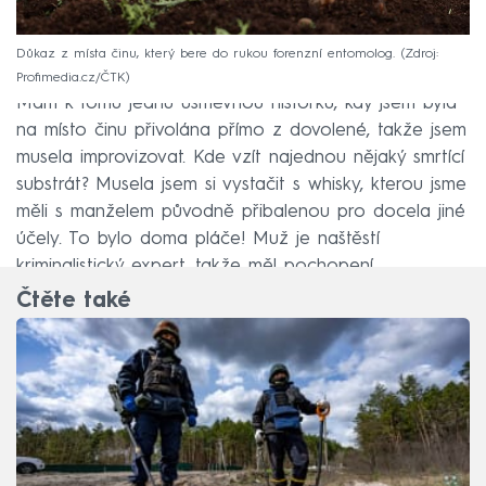
Důkaz z místa činu, který bere do rukou forenzní entomolog.
Zdroj:
Profimedia.cz/ČTK
Mám k tomu jednu úsměvnou historku, kdy jsem byla
na místo činu přivolána přímo z dovolené, takže jsem
musela improvizovat. Kde vzít najednou nějaký smrtící
substrát? Musela jsem si vystačit s whisky, kterou jsme
měli s manželem původně přibalenou pro docela jiné
účely. To bylo doma pláče! Muž je naštěstí
kriminalistický expert, takže měl pochopení.
Čtěte také