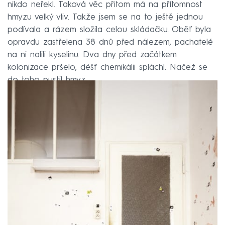
nikdo neřekl. Taková věc přitom má na přítomnost
hmyzu velký vliv. Takže jsem se na to ještě jednou
podívala a rázem složila celou skládačku. Oběť byla
opravdu zastřelena 38 dnů před nálezem, pachatelé
na ni nalili kyselinu. Dva dny před začátkem
kolonizace pršelo, déšť chemikálii spláchl. Načež se
do toho pustil hmyz.