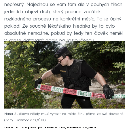
nepřesný. Najednou se vám tam ale v pouhých třech
jedincích objeví druh, který posune začátek
rozkladného procesu na konkrétní měsíc. To je úplný
poklad! Ze soudně lékařského hlediska by to bylo
absolutně nemožné, pokud by tedy ten člověk neměl
v kapse datovaný dopis na rozloučenou.
Hana Šuláková někdy musí vyrazit na místo činu přímo ze své dovolené.
Zdroj: Profimedia.cz/ČTK
Kdo z hmyzu je vaším nejoblíbenějším