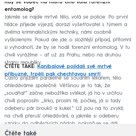
Kdy se vůbec na místo činu volá forenzní
entomolog?
Jakmile se najde mrtvé tělo, volá se policie. Po první
hlídce přijede výjezd, dorazí vyšetřovatel s týmem a
dvěma kriminalistickými techniky, námi osobně
vyškolenými. Pokud ale jde o složitější případ, přítomní
si vyhodnotí, že by se hodil forenzní entomolog. V tu
chvíli vyrážíme – ať už za Prahu, nebo na druhou
stranu republiky.
ČTĚTE TAKÉ:
Kanibalové pojídali své mrtvé
příbuzné, trpěli pak chechtavou smrtí
Často přijíždím paralelně se soudním lékařem, tělo
ohledáváme společně. Většinou je to tak, že
„soudňař“ začne nebožtíka svlékat, já ho v určitou
chvíli poprosím: „Jirko, prosím tě, počkej, já si tady
odeberu pár brouků a kukel.“ Už jsou na to zvyklí;
na chvíli přeruší ohledávání, a jakmile si odeberu
vzorky do odběrových nádob, pokračuje se dál.
Čtěte také