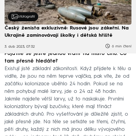
6
fotografií
Český ženista exkluzivně: Rusové jsou zákeřní. Na
Ukrajině zaminovávají školky i dětská hřiště
6 min čtení
3. dub 2023, 07:32
Pojďme se ještě jednou vrátit na místo činu. Co
tam přesně hledáte?
Existují jisté základní zákonitosti. Když přijdete k tělu a
vidíte, že jsou na něm teprve vajíčka, pak víte, že od
začátku kolonizace uběhlo 24 hodin. Pokud se na
něm pohybují malé larvy, jde o 24 až 48 hodin.
Jakmile najdete větší larvy, už to naskakuje. Prvními
kolonizátory bývají bzučivky, které mají třináct
základních druhů. Pro vyšetřování je důležité zjistit, o
jaké přesně jde. Na těle se setkáte se třemi, čtyřmi,
pěti druhy, každý z nich má jinou délku vývojového