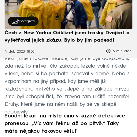
5
fotografií
Čech z New Yorku: Odklízel jsem trosky Dvojčat a
vyšetřoval jejich zkázu. Bylo by jim padesát
6 min čtení
4. dub 2023, 18:56
Řešili jsme i takové nuance, kdy jsme byli dotazováni,
zda než to mrtvé tělo zakopali, leželo volně někde
v lese, nebo si ho pachatel schoval v domě. Nebo si
vzpomínám na jiný případ, kdy jsme měli již
rozloženého mrtvého ve sklepě a na základě hmyzu
jsme byli schopni říct, že zrovna tam určitě nezemřel.
Druhy, které jsme na něm našli, by se ve sklepě
neobjevily.
Soudní lékaři na místě činu v každé detektivce
pronesou: „Víc vám řeknu až po pitvě.“ Taky
máte nějakou takovou větu?