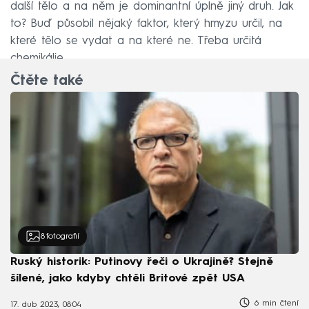
další tělo a na něm je dominantní úplně jiný druh. Jak
to? Buď působil nějaký faktor, který hmyzu určil, na
které tělo se vydat a na které ne. Třeba určitá
chemikálie.
Čtěte také
8
fotografií
Ruský historik: Putinovy řeči o Ukrajině? Stejně
šílené, jako kdyby chtěli Britové zpět USA
6 min čtení
17. dub 2023, 08:04