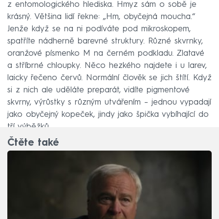
z entomologického hlediska. Hmyz sám o sobě je
krásný. Většina lidí řekne: „Hm, obyčejná moucha.“
Jenže když se na ni podíváte pod mikroskopem,
spatříte nádherně barevné struktury. Různé skvrnky,
oranžové písmenko M na černém podkladu. Zlatavé
a stříbrné chloupky. Něco hezkého najdete i u larev,
laicky řečeno červů. Normální člověk se jich štítí. Když
si z nich ale uděláte preparát, vidíte pigmentové
skvrny, výrůstky s různým utvářením – jednou vypadají
jako obyčejný kopeček, jindy jako špička vybíhající do
tří výběžků.
Čtěte také