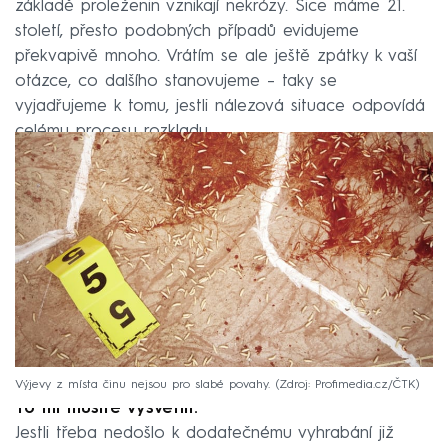
základě proleženin vznikají nekrózy. Sice máme 21.
století, přesto podobných případů evidujeme
překvapivě mnoho. Vrátím se ale ještě zpátky k vaší
otázce, co dalšího stanovujeme – taky se
vyjadřujeme k tomu, jestli nálezová situace odpovídá
celému procesu rozkladu.
Výjevy z místa činu nejsou pro slabé povahy.
Zdroj: Profimedia.cz/ČTK
To mi musíte vysvětlit.
Jestli třeba nedošlo k dodatečnému vyhrabání již