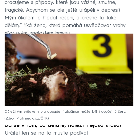
pracujeme s případy, které jsou vážné, smutné,
tragické. Abychom se ale ještě utápěli v depresi?
Mým úkolem je hledat řešení, a přesně to také
dělám,“ říká žena, která pomáhá usvědčovat vrahy
díky svým znalostem hmyzu.
Důležitým svědkem pro dopadení zločince může být i obyčejný červ.
Zdroj: Profimedia.cz/ČTK
Dá se v tom, co děláte, nalézt nějaká krása?
Určitě! Jen se na to musíte podívat