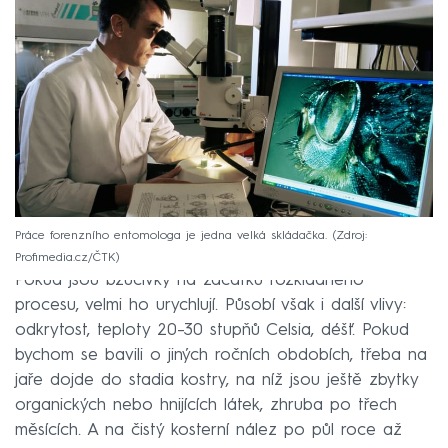
Práce forenzního entomologa je jedna velká skládačka.
Zdroj:
Profimedia.cz/ČTK
Pokud jsou bzučivky na začátku rozkladného
procesu, velmi ho urychlují. Působí však i další vlivy:
odkrytost, teploty 20–⁠30 stupňů Celsia, déšť. Pokud
bychom se bavili o jiných ročních obdobích, třeba na
jaře dojde do stadia kostry, na níž jsou ještě zbytky
organických nebo hnijících látek, zhruba po třech
měsících. A na čistý kosterní nález po půl roce až