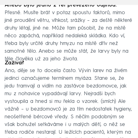
Anebo bylo jedno z těl převezeno odjinud.
Přesně. Musíte brát v potaz spoustu faktorů, mimo
jiné proudění větru, vlhkost, srážky – za deště některé
druhy létají, jiné ne. Může tam působit, že na místě
něco zapáchá, například nedaleká skládka. Kdo ví,
třeba byly určité druhy hmyzu na místě dřív než
samotné tělo. Anebo se může stát, že larvy byly na
těle člověka už za jeho života.
Zaživa?
Ano, děje se to docela často. Vývin larev na živém
jedinci označujeme termínem myiáza. Stane se, že
jedu tramvají a vidím na zastávce bezdomovce, jak
mu z nohavice vypadávají larvy. Nejradši bych
vystoupila a hned si mu řekla o vzorek. (smích) Ale
vážně – u bezdomovců je za tím nedostatek hygieny,
neošetřené bércové vředy. S něčím podobným se
však bohužel setkáváme i u malých dětí, o něž se
třeba rodiče nestarají. U ležících pacientů, kterým na