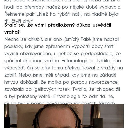
kdy došlo k uvolnění těla. Pachatel jej třeba zatížil a
hodil do přehrady, načež po nějaké době vyplavalo.
Řekneme pak: „Než ho rybáři našli, na hladině bylo
tři, čtyři dny.“
Stalo se, že vámi předložený důkaz usvědčil
vraha?
Nechci se chlubit, ale ano. (smích) Také jsme napsali
posudky, kdy jsme zpřesněním výpočtů doby smrti
vyvinili obžalovaného, u něhož se předpokládalo, že
spáchal úkladnou vraždu. Entomologie potvrdila jeho
výpověď, čin se díky tomu překvalifikoval z vraždy na
zabití. Nebo jsme měli případ, kdy jsme na základě
hmyzu dokázali, že matka po porodu novorozence
zavázala do igelitových tašek. Tvrdila, že chlapec žil
a byl položený volně. Entomologie to odmítla: ne,
musel být v pevně zavázaných igelitových taškách.