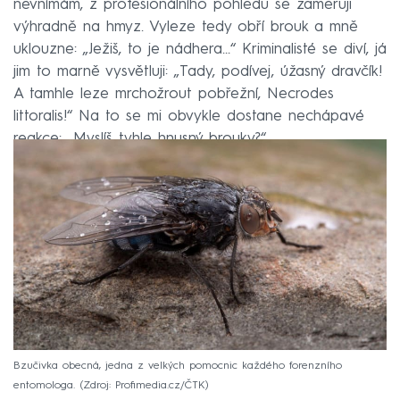
nevnímám, z profesionálního pohledu se zaměřuji
výhradně na hmyz. Vyleze tedy obří brouk a mně
uklouzne: „Ježiš, to je nádhera…“ Kriminalisté se diví, já
jim to marně vysvětluji: „Tady, podívej, úžasný dravčík!
A tamhle leze mrchožrout pobřežní, Necrodes
littoralis!“ Na to se mi obvykle dostane nechápavé
reakce: „Myslíš tyhle hnusný brouky?“
Bzučivka obecná, jedna z velkých pomocnic každého forenzního
entomologa.
Zdroj: Profimedia.cz/ČTK