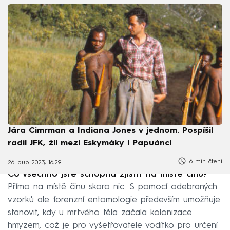
Jára Cimrman a Indiana Jones v jednom. Pospíšil
radil JFK, žil mezi Eskymáky i Papuánci
6 min čtení
26. dub 2023, 16:29
Co všechno jste schopna zjistit na místě činu?
Přímo na místě činu skoro nic. S pomocí odebraných
vzorků ale forenzní entomologie především umožňuje
stanovit, kdy u mrtvého těla začala kolonizace
hmyzem, což je pro vyšetřovatele vodítko pro určení