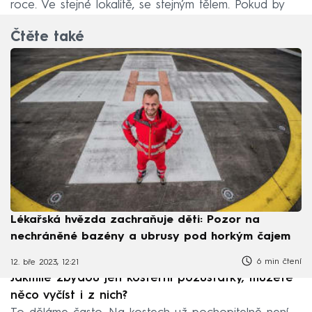
roce. Ve stejné lokalitě, se stejným tělem. Pokud by
bylo pohřbené do hrobu, celé se to prodlužuje.
Čtěte také
Lékařská hvězda zachraňuje děti: Pozor na
nechráněné bazény a ubrusy pod horkým čajem
6 min čtení
12. bře 2023, 12:21
Jakmile zbydou jen kosterní pozůstatky, můžete
něco vyčíst i z nich?