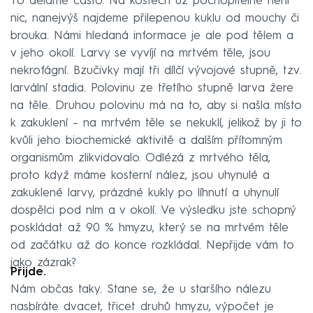
To děláme často. Na kostech už pochopitelně není
nic, nanejvýš najdeme přilepenou kuklu od mouchy či
brouka. Námi hledaná informace je ale pod tělem a
v jeho okolí. Larvy se vyvíjí na mrtvém těle, jsou
nekrofágní. Bzučivky mají tři dílčí vývojové stupně, tzv.
larvální stadia. Polovinu ze třetího stupně larva žere
na těle. Druhou polovinu má na to, aby si našla místo
k zakuklení – na mrtvém těle se nekuklí, jelikož by ji to
kvůli jeho biochemické aktivitě a dalším přítomným
organismům zlikvidovalo. Odlézá z mrtvého těla,
proto když máme kosterní nález, jsou uhynulé a
zakuklené larvy, prázdné kukly po líhnutí a uhynulí
dospělci pod ním a v okolí. Ve výsledku jste schopný
poskládat až 90 % hmyzu, který se na mrtvém těle
od začátku až do konce rozkládal. Nepřijde vám to
jako zázrak?
Přijde.
Nám občas taky. Stane se, že u staršího nálezu
nasbíráte dvacet, třicet druhů hmyzu, výpočet je