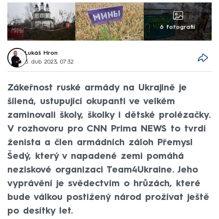
6 fotografií
Lukáš Hron
3. dub 2023, 07:32
Zákeřnost ruské armády na Ukrajině je
šílená, ustupující okupanti ve velkém
zaminovali školy, školky i dětské prolézačky.
V rozhovoru pro CNN Prima NEWS to tvrdí
ženista a člen armádních záloh Přemysl
Šedý, který v napadené zemi pomáhá
neziskové organizaci Team4Ukraine. Jeho
vyprávění je svědectvím o hrůzách, které
bude válkou postižený národ prožívat ještě
po desítky let.