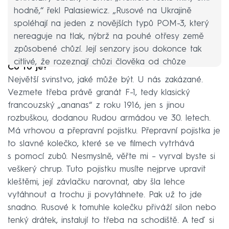
hodně,“ řekl Palasiewicz. „Rusové na Ukrajině
spoléhají na jeden z novějších typů POM-3, který
nereaguje na tlak, nýbrž na pouhé otřesy země
způsobené chůzí. Její senzory jsou dokonce tak
citlivé, že rozeznají chůzi člověka od chůze
Co to je?
zvířecí, případně od techniky. Pro nás je to pořád
Největší svinstvo, jaké může být. U nás zakázané.
do značné míry poněkud tajuplná mina.“
Vezmete třeba právě granát F-1, tedy klasický
francouzský „ananas“ z roku 1916, jen s jinou
rozbuškou, dodanou Rudou armádou ve 30. letech.
Má vrhovou a přepravní pojistku. Přepravní pojistka je
to slavné kolečko, které se ve filmech vytrhává
s pomocí zubů. Nesmyslně, věřte mi – vyrval byste si
veškerý chrup. Tuto pojistku musíte nejprve upravit
kleštěmi, její závlačku narovnat, aby šla lehce
vytáhnout a trochu ji povytáhnete. Pak už to jde
snadno. Rusové k tomuhle kolečku přiváží silon nebo
tenký drátek, instalují to třeba na schodiště. A teď si