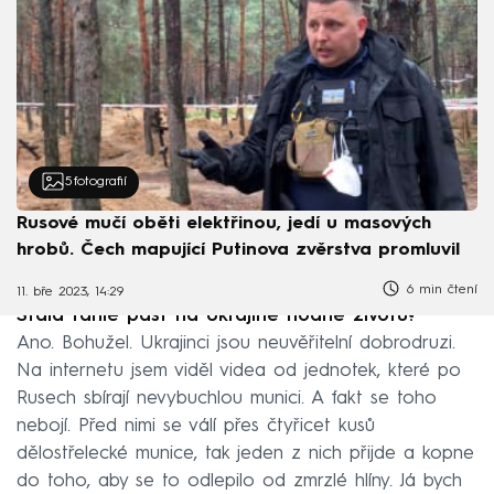
5
fotografií
Rusové mučí oběti elektřinou, jedí u masových
hrobů. Čech mapující Putinova zvěrstva promluvil
6 min čtení
11. bře 2023, 14:29
Stála tahle past na Ukrajině hodně životů?
Ano. Bohužel. Ukrajinci jsou neuvěřitelní dobrodruzi.
Na internetu jsem viděl videa od jednotek, které po
Rusech sbírají nevybuchlou munici. A fakt se toho
nebojí. Před nimi se válí přes čtyřicet kusů
dělostřelecké munice, tak jeden z nich přijde a kopne
do toho, aby se to odlepilo od zmrzlé hlíny. Já bych