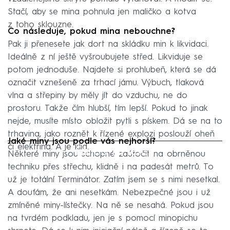
Stačí, aby se mina pohnula jen maličko a kotva
z toho sklouzne.
Co následuje, pokud mina nebouchne?
Pak ji přenesete jak dort na skládku min k likvidaci.
Ideálně z ní ještě vyšroubujete střed. Likviduje se
potom jednoduše. Najdete si prohlubeň, která se dá
označit vznešeně za trhací jámu. Výbuch, tlaková
vlna a střepiny by měly jít do vzduchu, ne do
prostoru. Takže čím hlubší, tím lepší. Pokud to jinak
nejde, musíte místo obložit pytli s pískem. Dá se na to
trhavina, jako roznět k řízené explozi poslouží oheň
Jaké miny jsou podle vás nejhorší?
či elektřina. A je klid.
Failed to fetch
Některé miny jsou schopné zaútočit na obrněnou
techniku přes střechu, klidně i na padesát metrů. To
už je totální Terminátor. Zatím jsem se s nimi nesetkal.
A doufám, že ani nesetkám. Nebezpečné jsou i už
zmíněné miny-lístečky. Na ně se nesahá. Pokud jsou
na tvrdém podkladu, jen je s pomocí minopichu