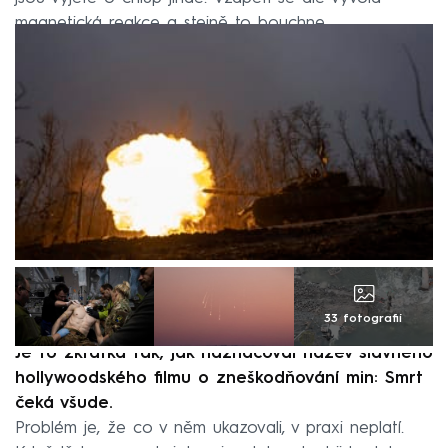
magnetická reakce a stejně to bouchne.
33 fotografií
Je to zkrátka tak, jak naznačoval název slavného
hollywoodského filmu o zneškodňování min: Smrt
čeká všude.
Problém je, že co v něm ukazovali, v praxi neplatí.