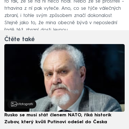
to tak, že se na ni něco hodí. Nebo že se prostřelí –
trhavina z ní pak vyteče. Ano, co se týče válečných
zbraní, i tohle svým způsobem značí dokonalost.
Stejně jako to, že mina obecně bývá v neposlední
řadě též zbraní dosti levnou.
Čtěte také
6
fotografií
Rusko se musí stát členem NATO, říká historik
Zubov, který kvůli Putinovi odešel do Česka