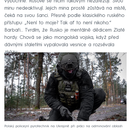
vybuchne. Rusové se ničím takovým nezatěžují. Svou
minu nedeaktivují. Jejich mina prostě zůstává na místě,
čeká na svou šanci. Přesně podle klasického ruského
přístupu: „Není to moje? Tak ať to není nikoho.“
Barbaři… Tvrdím, že Rusko je mentálně dědicem Zlaté
hordy. Chová se jako mongolská vojska, když před
dávnými staletími vypalovala vesnice a rozsévala
zkázu.
Polský policejní pyrotechnik na Ukrajině při práci na odminování oblasti