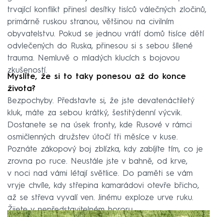
trvající konflikt přinesl desítky tisíců válečných zločinů,
primárně ruskou stranou, většinou na civilním
obyvatelstvu. Pokud se jednou vrátí domů tisíce dětí
odvlečených do Ruska, přinesou si s sebou šílené
trauma. Nemluvě o mladých klucích s bojovou
zkušeností.
Myslíte, že si to taky ponesou až do konce
života?
Bezpochyby. Představte si, že jste devatenáctiletý
kluk, máte za sebou krátký, šestitýdenní výcvik.
Dostanete se na úsek fronty, kde Rusové v rámci
osmičlenných družstev útočí tři měsíce v kuse.
Poznáte zákopový boj zblízka, kdy zabíjíte tím, co je
zrovna po ruce. Neustále jste v bahně, od krve,
v noci nad vámi létají světlice. Do paměti se vám
vryje chvíle, kdy střepina kamarádovi otevře břicho,
až se střeva vyvalí ven. Jinému exploze urve ruku.
Žijete v nepředstavitelném hororu.