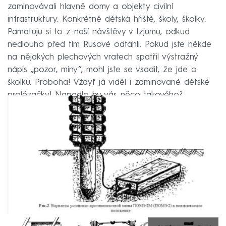
zaminovávali hlavně domy a objekty civilní
infrastruktury. Konkrétně dětská hřiště, školy, školky.
Pamatuju si to z naší návštěvy v Izjumu, odkud
nedlouho před tím Rusové odtáhli. Pokud jste někde
na nějakých plechových vratech spatřil výstražný
nápis „pozor, miny“, mohl jste se vsadit, že jde o
školku. Proboha! Vždyť já viděl i zaminované dětské
prolézačky! Napadlo by vás něco takového?