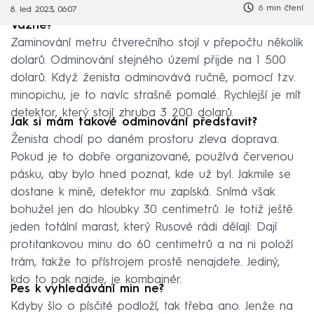
6 min čtení
8. led 2023, 06:07
Vážně?
Zaminování metru čtverečního stojí v přepočtu několik
dolarů. Odminování stejného území přijde na 1 500
dolarů. Když ženista odminovává ručně, pomocí tzv.
minopichu, je to navíc strašně pomalé. Rychlejší je mít
detektor, který stojí zhruba 3 200 dolarů.
Jak si mám takové odminování představit?
Ženista chodí po daném prostoru zleva doprava.
Pokud je to dobře organizované, používá červenou
pásku, aby bylo hned poznat, kde už byl. Jakmile se
dostane k mině, detektor mu zapíská. Snímá však
bohužel jen do hloubky 30 centimetrů. Je totiž ještě
jeden totální marast, který Rusové rádi dělají: Dají
protitankovou minu do 60 centimetrů a na ni položí
trám, takže to přístrojem prostě nenajdete. Jediný,
kdo to pak najde, je kombajnér.
Pes k vyhledávání min ne?
Kdyby šlo o písčité podloží, tak třeba ano. Jenže na