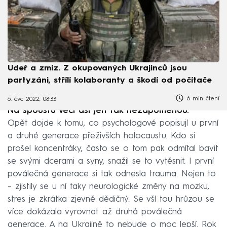
Udeř a zmiz. Z okupovaných Ukrajinců jsou
partyzáni, střílí kolaboranty a škodí od počítače
6 min čtení
6. čvc 2022, 08:33
Na spoustu věcí asi jen tak nezapomenou.
Opět dojde k tomu, co psychologové popisují u první
a druhé generace přeživších holocaustu. Kdo si
prošel koncentráky, často se o tom pak odmítal bavit
se svými dcerami a syny, snažil se to vytěsnit. I první
poválečná generace si tak odnesla trauma. Nejen to
– zjistily se u ní taky neurologické změny na mozku,
stres je zkrátka zjevně dědičný. Se vší tou hrůzou se
více dokázala vyrovnat až druhá poválečná
generace. A na Ukrajině to nebude o moc lepší. Rok