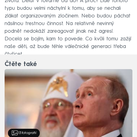
života. Dělat v továrně od do? A proč? Lidé tohoto
typu budou velmi náchylní k tomu, aby se nechali
zlákat organizovaným zločinem. Nebo budou páchat
násilnou trestnou činnost. Na relativně nevinný
podnět nedokáží zareagovat jinak než agresí.
Docela se bojím, kam to povede. Co kvůli tomu zažijí
naše děti, až bude téhle válečnické generaci třeba
čtyřicet.
Čtěte také
13
fotografií