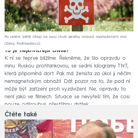
Po celém světě číhají na svou chvíli desítky milionů nastražených min.
Zdroj: Profimedia.cz
To je nejkritičtější chvíle?
K ní se teprve blížíme. Řekněme, že šlo opravdu o
minu. Ruskou protitankovou, se sedmi kilogramy TNT,
která připomíná dort. Pak má ženista za úkol ji něčím
nemagnetickým obnažit. Dát pozor na to, že pod ní
může být zařízení proti vyzdvižení. Ne, opravdu to
není jako ve filmech. Situace se nevyřeší tím, že cosi
pouze odšroubuji, přestřihnu drátek.
Čtěte také