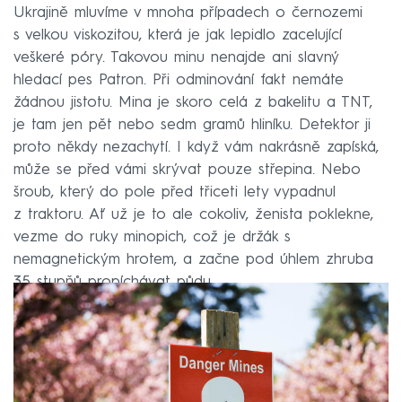
Ukrajině mluvíme v mnoha případech o černozemi
s velkou viskozitou, která je jak lepidlo zacelující
veškeré póry. Takovou minu nenajde ani slavný
hledací pes Patron. Při odminování fakt nemáte
žádnou jistotu. Mina je skoro celá z bakelitu a TNT,
je tam jen pět nebo sedm gramů hliníku. Detektor ji
proto někdy nezachytí. I když vám nakrásně zapíská,
může se před vámi skrývat pouze střepina. Nebo
šroub, který do pole před třiceti lety vypadnul
z traktoru. Ať už je to ale cokoliv, ženista poklekne,
vezme do ruky minopich, což je držák s
nemagnetickým hrotem, a začne pod úhlem zhruba
35 stupňů propíchávat půdu.