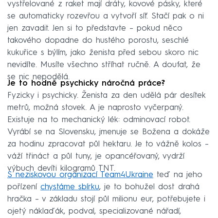
vystřelované z raket mají dráty, kovové pásky, které
se automaticky rozevřou a vytvoří síť. Stačí pak o ni
jen zavadit. Jen si to představte – pokud něco
takového dopadne do hustého porostu, seschlé
kukuřice s býlím, jako ženista před sebou skoro nic
nevidíte. Musíte všechno stříhat ručně. A doufat, že
se nic nepodělá.
Je to hodně psychicky náročná práce?
Fyzicky i psychicky. Ženista za den udělá pár desítek
metrů, možná stovek. A je naprosto vyčerpaný.
Existuje na to mechanický lék: odminovací robot.
Vyrábí se na Slovensku, jmenuje se Božena a dokáže
za hodinu zpracovat půl hektaru. Je to vážně kolos –
váží třináct a půl tuny, je opancéřovaný, vydrží
výbuch devíti kilogramů TNT.
S neziskovou organizací Team4Ukraine
teď na jeho
pořízení
chystáme sbírku
, je to bohužel dost drahá
hračka – v základu stojí půl milionu eur, potřebujete i
ojetý náklaďák, podval, specializované nářadí,