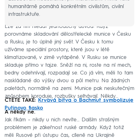
humanitárně pomáhá konkrétním civilistům, civilní
infrastruktuře.
Lze za tím hledat jednoduchý důvod: Když
porovnáme skladování dělostřelecké munice v Česku
a Rusku, je to úplně jiný svět. V Česku k tomu
užíváme speciální prostory, které jsou v létě
klimatizované, v zimě vytápěné. V Rusku se munice
skladuje přímo v tajze. Sněží na ni, roste na ní mech,
bedny odehnívají, rozpadají se. Co já vím, měli to tam
naskládané do výšky dvou a půl metru. Na žádných
paletách, normálně na zemi. Munice pak neskutečným
způsobem koroduje, rozbušky selhávají. Někdy...
ČTĚTE TAKÉ:
Krvavá bitva o Bachmut symbolizuje
Putinovo fiasko
A někdy ne.
Jak říkám – nikdy u nich nevíte… Dalším strašným
problémem je zákeřnost ruské armády. Když totiž
měli Rusové při ústupu čas, cíleně na Ukrajině