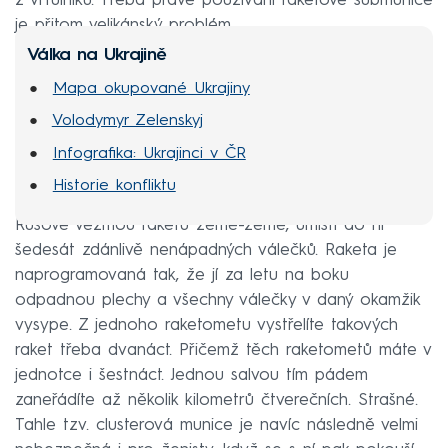
z vrtulníků. Třeba právě používání raketové submunice
je přitom velikánský problém.
Válka na Ukrajině
Mapa okupované Ukrajiny
Volodymyr Zelenskyj
Infografika: Ukrajinci v ČR
Historie konfliktu
Rusové vezmou raketu země-země, umístí do ní
šedesát zdánlivě nenápadných válečků. Raketa je
naprogramovaná tak, že jí za letu na boku
odpadnou plechy a všechny válečky v daný okamžik
vysype. Z jednoho raketometu vystřelíte takových
raket třeba dvanáct. Přičemž těch raketometů máte v
jednotce i šestnáct. Jednou salvou tím pádem
zaneřádíte až několik kilometrů čtverečních. Strašné.
Tahle tzv. clusterová munice je navíc následně velmi