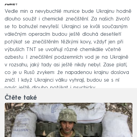
Jaké?
Vedle min a nevybuchlé munice bude Ukrajinu hodně
dlouho soužit i chemické znečištění. Za našich životů
se to bohužel nevyřeší. Ukrajinci se kvůli současným
válečným operacím budou ještě dlouhá desetiletí
potýkat se znečištěním těžkými kovy, vždyť jen při
výbuších TNT se uvolňují různé chemikálie včetně
azbestu. I znečištění podzemních vod je na Ukrajině
v rozsahu, jaký tady asi ještě nikdy nebyl. Zase platí,
co je u Rusů zvykem: že napadenou krajinu doslova
zničí. I když Ukrajinci válku vyhrají, budou se s ní
navíc ještě dlouho potýkat i psychicky.
Čtěte také