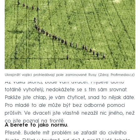
Ukrajinští vojáci prohledávají pole zaminované Rusy.
Zdroj: Profimedia.cz
Až válka skončí, bude vám dvacet. Přijdete domů
totálně vyhořelý, nedokážete se s tím sám srovnat.
Pakliže jste chlap, je vám čtyřicet, snad to nějak dáte.
Pro mladé to ale může být bez odborné pomoci
průšvih. Ve dvaceti jste vlastně nezažil nic jiného, než
co jste poznal na frontě.
A berete to jako normu.
Přesně. Budete mít problém se zařadit do civilního