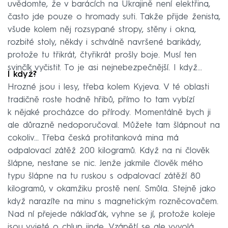
uvědomte, že v barácích na Ukrajině není elektřina,
často jde pouze o hromady suti. Takže přijde ženista,
všude kolem něj rozsypané stropy, stěny i okna,
rozbité stoly, někdy i schválně navršené barikády,
protože tu třikrát, čtyřikrát prošly boje. Musí ten
svinčík vyčistit. To je asi nejnebezpečnější. I když…
I když?
Hrozné jsou i lesy, třeba kolem Kyjeva. V té oblasti
tradičně roste hodně hřibů, přímo to tam vybízí
k nějaké procházce do přírody. Momentálně bych ji
ale důrazně nedoporučoval. Můžete tam šlápnout na
cokoliv… Třeba česká protitanková mina má
odpalovací zátěž 200 kilogramů. Když na ni člověk
šlápne, nestane se nic. Jenže jakmile člověk mého
typu šlápne na tu ruskou s odpalovací zátěží 80
kilogramů, v okamžiku prostě není. Smůla. Stejně jako
když narazíte na minu s magnetickým rozněcovačem.
Nad ní přejede náklaďák, vyhne se jí, protože koleje
jsou vyjeté o chlup jinde. Vzápětí se ale vyvolá