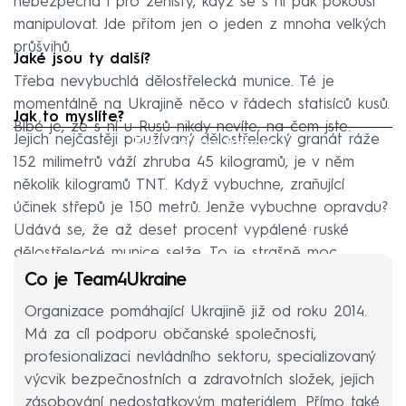
nebezpečná i pro ženisty, když se s ní pak pokouší
manipulovat. Jde přitom jen o jeden z mnoha velkých
průšvihů.
Jaké jsou ty další?
Třeba nevybuchlá dělostřelecká munice. Té je
momentálně na Ukrajině něco v řádech statisíců kusů.
Jak to myslíte?
Blbé je, že s ní u Rusů nikdy nevíte, na čem jste.
Failed to fetch
Jejich nejčastěji používaný dělostřelecký granát ráže
152 milimetrů váží zhruba 45 kilogramů, je v něm
několik kilogramů TNT. Když vybuchne, zraňující
účinek střepů je 150 metrů. Jenže vybuchne opravdu?
Udává se, že až deset procent vypálené ruské
dělostřelecké munice selže. To je strašně moc.
Co je Team4Ukraine
Organizace pomáhající Ukrajině již od roku 2014.
Má za cíl podporu občanské společnosti,
profesionalizaci nevládního sektoru, specializovaný
výcvik bezpečnostních a zdravotních složek, jejich
zásobování nedostatkovým materiálem. Přímo také