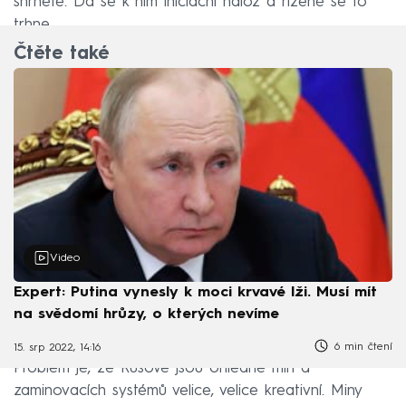
shrnete. Dá se k nim iniciační nálož a řízeně se to
trhne.
Čtěte také
Video
Expert: Putina vynesly k moci krvavé lži. Musí mít
na svědomí hrůzy, o kterých nevíme
6 min čtení
15. srp 2022, 14:16
Problém je, že Rusové jsou ohledně min a
zaminovacích systémů velice, velice kreativní. Miny