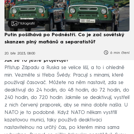
7
fotografií
Putin pošilhává po Podněstří. Co je zač sovětský
skanzen plný mafiánů a separatistů?
6 min čtení
20. bře 2023, 08:00
Jak se to ještě projevuje?
Přístup Západu a Ruska se velice liší, a to i ohledně
min. Vezměte si třeba Švédy. Pracují s minami, které
používají časovač. Můžete na něm nastavit, zda se
deaktivují do 24 hodin, do 48 hodin, do 72 hodin, do
240 hodin, do 720 hodin. Jakmile se deaktivují, vystřelí
z nich červený praporek, aby se mina dobře našla. U
NATO je to podobné. Když NATO někam vystřílí
kazetovou munici, taky používá deaktivaci
nastavitelnou na určitý čas, po kterém mina sama