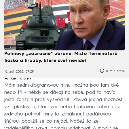
Putinovy „zázračné“ zbraně: Místo Terminátorů
fiaska a hrozby, které svět neviděl
6 min čtení
16. zář 2022, 07:29
A jak tedy?
Mám sedmikilogramovou minu, možná jsou tam dvě
nebo tři – někdy se dávají na sebe, pod to navíc
ještě zařízení proti vyzvednutí. Zbývá jediná možnost:
vzít plastovou, titanovou nebo hliníkovou kotvu, bez
jediného pohnutí miny to zaháknout padákovou
šňůrou, odplížit se co nejdál. Načež to ze
vzdálenějšího skrytu pomalu vytahovat. A modlit se.