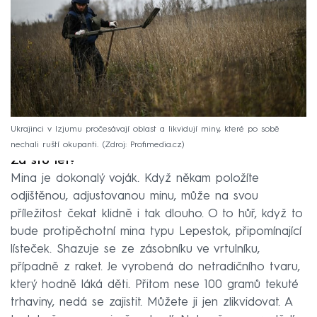
Ukrajinci v Izjumu pročesávají oblast a likvidují miny, které po sobě
nechali ruští okupanti.
Zdroj: Profimedia.cz
Za sto let?
Mina je dokonalý voják. Když někam položíte
odjištěnou, adjustovanou minu, může na svou
příležitost čekat klidně i tak dlouho. O to hůř, když to
bude protipěchotní mina typu Lepestok, připomínající
lísteček. Shazuje se ze zásobníku ve vrtulníku,
případně z raket. Je vyrobená do netradičního tvaru,
který hodně láká děti. Přitom nese 100 gramů tekuté
trhaviny, nedá se zajistit. Můžete ji jen zlikvidovat. A