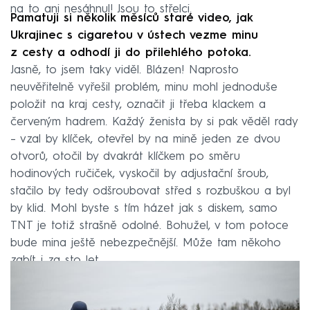
na to ani nesáhnul! Jsou to střelci.
Pamatuji si několik měsíců staré video, jak
Ukrajinec s cigaretou v ústech vezme minu
z cesty a odhodí ji do přilehlého potoka.
Jasně, to jsem taky viděl. Blázen! Naprosto
neuvěřitelně vyřešil problém, minu mohl jednoduše
položit na kraj cesty, označit ji třeba klackem a
červeným hadrem. Každý ženista by si pak věděl rady
– vzal by klíček, otevřel by na mině jeden ze dvou
otvorů, otočil by dvakrát klíčkem po směru
hodinových ručiček, vyskočil by adjustační šroub,
stačilo by tedy odšroubovat střed s rozbuškou a byl
by klid. Mohl byste s tím házet jak s diskem, samo
TNT je totiž strašně odolné. Bohužel, v tom potoce
bude mina ještě nebezpečnější. Může tam někoho
zabít i za sto let.