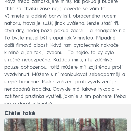
Když třeba zamaskujete minu, tak pokud ji budete
chtít za chvilku zase najít, povede se vám to.
Všimnete si odlišné barvy listí, obráceného rubem
nahoru, tráva je sušší, jinak uválená. Jenže stačí tři,
čtyři dny, nedej bože pokud zaprší – a nenajdete nic.
To byste musel být stopař jak Vinnetou. Případně
další filmová blbost: Když tam pyrotechnik nakráčel
k mině a jen tak ji zvednul… To nejde, to by bylo
strašně nebezpečné. Každou minu, i tu zdánlivě
pouze pohozenou, totiž můžete mít zajištěnou proti
vyzdvihnutí. Můžete s ní manipulovat sebeopatrněji a
stejně bouchne. Ruské zařízení proti vyzdvižení je
nenápadná krabička. Obvykle má takové tykadlo –
zatížená pružinka vystřelí, jakmile s tím pohnete třeba
jen o deset milimetrů.
Čtěte také