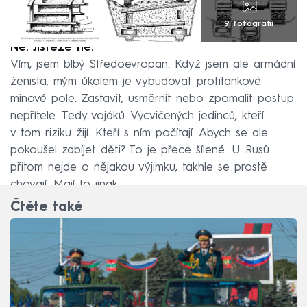
9 fotografií
Ne. Jistěže ne.
Vím, jsem blbý Středoevropan. Když jsem ale armádní
ženista, mým úkolem je vybudovat protitankové
minové pole. Zastavit, usměrnit nebo zpomalit postup
nepřítele. Tedy vojáků. Vycvičených jedinců, kteří
v tom riziku žijí. Kteří s ním počítají. Abych se ale
pokoušel zabíjet děti? To je přece šílené. U Rusů
přitom nejde o nějakou výjimku, takhle se prostě
chovají. Mají to jinak.
Čtěte také