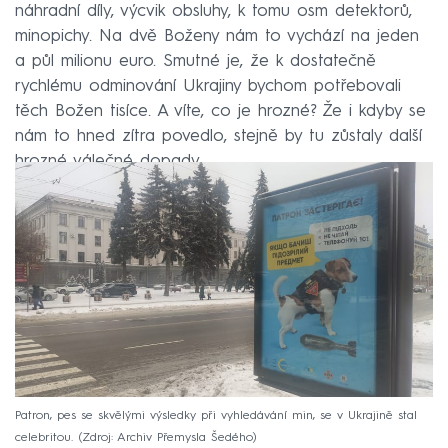
náhradní díly, výcvik obsluhy, k tomu osm detektorů,
minopichy. Na dvě Boženy nám to vychází na jeden
a půl milionu euro. Smutné je, že k dostatečně
rychlému odminování Ukrajiny bychom potřebovali
těch Božen tisíce. A víte, co je hrozné? Že i kdyby se
nám to hned zítra povedlo, stejně by tu zůstaly další
hrozné válečné dopady.
Patron, pes se skvělými výsledky při vyhledávání min, se v Ukrajině stal
celebritou.
Zdroj: Archiv Přemysla Šedého