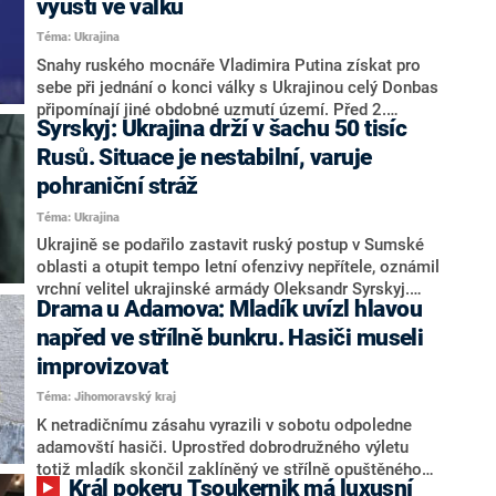
vyústí ve válku
Téma: Ukrajina
Snahy ruského mocnáře Vladimira Putina získat pro
sebe při jednání o konci války s Ukrajinou celý Donbas
připomínají jiné obdobné uzmutí území. Před 2.
Syrskyj: Ukrajina drží v šachu 50 tisíc
světovou válkou toužil nacistický diktátor Německa
Adolf Hitler po československém pohraničí –
Rusů. Situace je nestabilní, varuje
Sudetech. Oba autoritářští vládci slibovali, že pokud
pohraniční stráž
dostanou, co chtějí, tak dále nezaútočí. Stejně tak
Téma: Ukrajina
Donbas připomíná Sudety díky tomu, kdo jej obývá a
co se na něm nachází.
Ukrajině se podařilo zastavit ruský postup v Sumské
oblasti a otupit tempo letní ofenzivy nepřítele, oznámil
vrchní velitel ukrajinské armády Oleksandr Syrskyj.
Drama u Adamova: Mladík uvízl hlavou
Informaci potvrzuje také analýza Institutu pro studium
války. Pohraniční stráž nicméně varuje před nestabilní
napřed ve střílně bunkru. Hasiči museli
situací.
improvizovat
Téma: Jihomoravský kraj
K netradičnímu zásahu vyrazili v sobotu odpoledne
adamovští hasiči. Uprostřed dobrodružného výletu
totiž mladík skončil zaklíněný ve střílně opuštěného
Král pokeru Tsoukernik má luxusní
bunkru. Do podzemní pevnosti se chtěl dostat hlavou