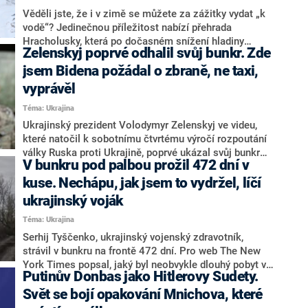
Trumpových vyjádření vyplývá, že výstavba krytu je
Věděli jste, že i v zimě se můžete za zážitky vydat „k
mnohem důležitější než taneční sál.
vodě“? Jedinečnou příležitost nabízí přehrada
Hracholusky, která po dočasném snížení hladiny
Zelenskyj poprvé odhalil svůj bunkr. Zde
odkrývá zatopená místa, jež pamatují čilý ruch života.
Mezi ty nejvyhledávanější patří bezpochyby řopíky,
jsem Bidena požádal o zbraně, ne taxi,
tedy stavby lehkého opevnění, které držely stráž podél
vyprávěl
řeky Mže.
Téma: Ukrajina
Ukrajinský prezident Volodymyr Zelenskyj ve videu,
které natočil k sobotnímu čtvrtému výročí rozpoutání
války Ruska proti Ukrajině, poprvé ukázal svůj bunkr
V bunkru pod palbou prožil 472 dní v
pod prezidentskou kanceláří v centru Kyjeva, upozornil
server RBK-Ukrajina.
kuse. Nechápu, jak jsem to vydržel, líčí
ukrajinský voják
Téma: Ukrajina
Serhij Tyščenko, ukrajinský vojenský zdravotník,
strávil v bunkru na frontě 472 dní. Pro web The New
York Times popsal, jaký byl neobvykle dlouhý pobyt v
Putinův Donbas jako Hitlerovy Sudety.
bojové zóně. Jeho případ zároveň ukazuje na rozsáhlý
problém s rotacemi vojáků v ukrajinské armádě.
Svět se bojí opakování Mnichova, které