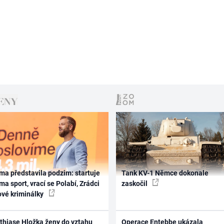
ma představila podzim: startuje
Tank KV-1 Němce dokonale
ma sport, vrací se Polabí, Zrádci
zaskočil
ové kriminálky
thiase Hložka ženy do vztahu
Operace Entebbe ukázala