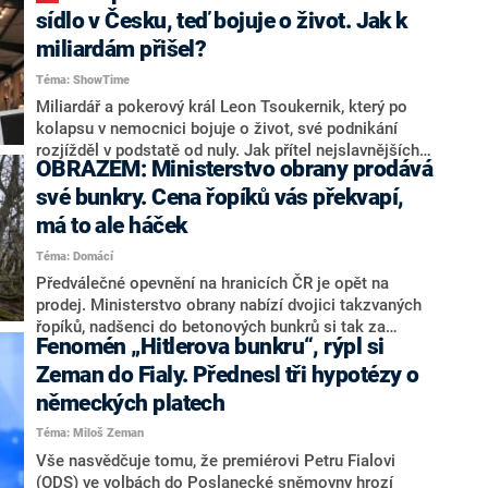
napřed, jenže jeho plán doslova narazil.
sídlo v Česku, teď bojuje o život. Jak k
miliardám přišel?
Téma: ShowTime
Miliardář a pokerový král Leon Tsoukernik, který po
kolapsu v nemocnici bojuje o život, své podnikání
rozjížděl v podstatě od nuly. Jak přítel nejslavnějších
OBRAZEM: Ministerstvo obrany prodává
českých celebrit ke svému obrovskému bohatství
přišel?
své bunkry. Cena řopíků vás překvapí,
má to ale háček
Téma: Domácí
Předválečné opevnění na hranicích ČR je opět na
prodej. Ministerstvo obrany nabízí dvojici takzvaných
řopíků, nadšenci do betonových bunkrů si tak za
Fenomén „Hitlerova bunkru“, rýpl si
relativně malý peníz mohou udělat radost – každý lze
získat i za 60 tisíc korun. Společně s opevněním
Zeman do Fialy. Přednesl tři hypotézy o
nabízí ministerstvo také pozemky na Kroměřížsku či
německých platech
kus lesíka v pražské Točné. Kompletní nabídku
Téma: Miloš Zeman
nemovitostí zveřejnilo na svých stránkách, kde v
březnu přibudou další bunkry na prodej.
Vše nasvědčuje tomu, že premiérovi Petru Fialovi
(ODS) ve volbách do Poslanecké sněmovny hrozí