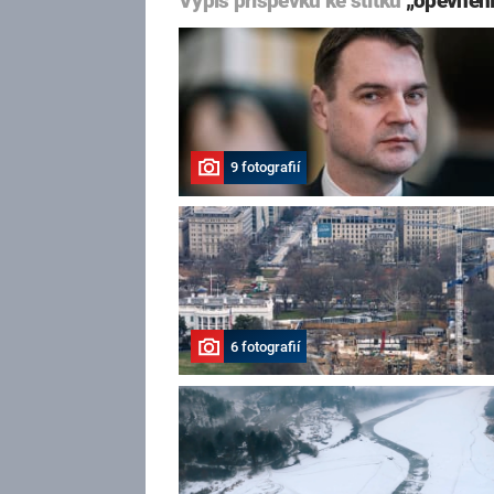
Výpis příspěvků ke štítku
„opevnění
9 fotografií
6 fotografií