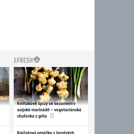
Květákové špízy se sezamem v
asijské marinádě – vegetariánská
chuťovka z grilu
Rajčatová omáčka z čerstvých