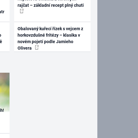
rajčat – základní recept plný chuti
atr
Obalovaný kuřecí řízek s vejcem z
o
horkovzdušné fritézy – klasika v
ně
novém pojetí podle Jamieho
Olivera
h!