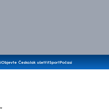
í
Objevte Česko
Jak ušetřit
Sport
Počasí