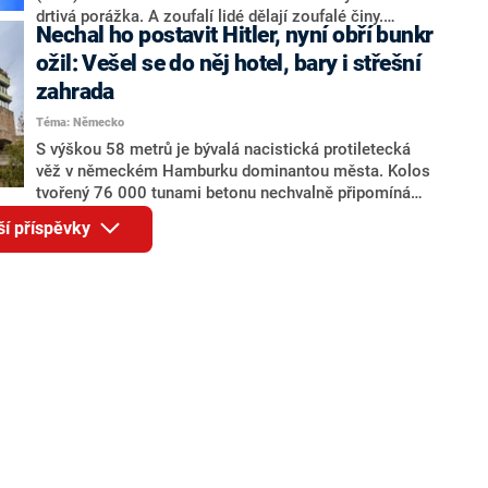
drtivá porážka. A zoufalí lidé dělají zoufalé činy.
Nechal ho postavit Hitler, nyní obří bunkr
Těmito slovy reagoval bývalý prezident Miloš Zeman
na výrok předsedy vlády o „německých“ platech v
ožil: Vešel se do něj hotel, bary i střešní
Česku, které Fiala slibuje občanům, pokud bude znovu
zahrada
u vlády. Zeman v souvislosti s premiérem zmínil
Téma: Německo
fenomén „Hitlerova bunkru“ a představil hypotézy
bývalých premiérů. Fialu mimo jiné připodobnil k
S výškou 58 metrů je bývalá nacistická protiletecká
agresivnímu šachistovi.
věž v německém Hamburku dominantou města. Kolos
tvořený 76 000 tunami betonu nechvalně připomíná
nejtemnější období dějin země – za války jej postavili
ší příspěvky
nuceně nasazení pracovníci z různých zemí Evropy.
Překvapivě však dostal příležitost získat novou,
příjemnější tvář. Prošel rozsáhlou rekonstrukcí a nyní
ve svém interiéru skrývá pětipatrový hotel, restaurace,
bary a na střeše veřejně přístupnou zahradu.