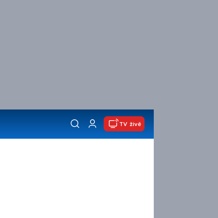
TV živě