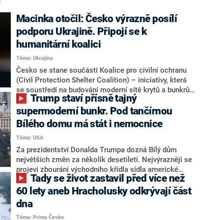
“
Macinka otočil: Česko výrazně posílí
podporu Ukrajině. Připojí se k
humanitární koalici
Téma: Ukrajina
Česko se stane součástí Koalice pro civilní ochranu
(Civil Protection Shelter Coalition) – iniciativy, která
se soustředí na budování moderní sítě krytů a bunkrů
Trump staví přísně tajný
pro ukrajinské obyvatelstvo. Náměstek ministra
zahraničí Jan Brodský redakci CNN Prima NEWS
supermoderní bunkr. Pod tančírnou
potvrdil, že připojení definitivně stvrdil svým podpisem
Bílého domu má stát i nemocnice
ministr zahraničí Petr Macinka (Motoristé). Česko se
Téma: USA
tak zařadí k největším podporovatelům Ukrajiny,
kterou před více než čtyřmi lety napadlo Rusko.
Za prezidentství Donalda Trumpa dozná Bílý dům
největších změn za několik desetiletí. Nejvýrazněji se
projeví zbourání východního křídla sídla americké
Tady se život zastavil před více než
hlavy státu, na jehož místě má vyrůst obří taneční sál.
K velkým změnám však dochází také pod zemí. Sál by
60 lety aneb Hracholusky odkrývají část
měl podle Trumpa sloužit jako přístřeší pro
dna
supermoderní bunkr, jehož součástí má být také
Téma: Prima Česko
vybavená nemocnice. Detaily však nejsou známé. Z