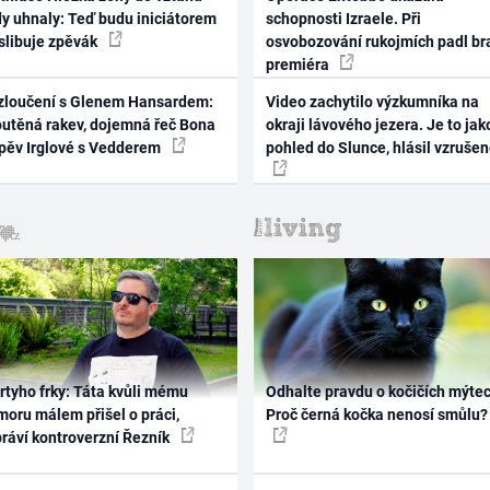
dy uhnaly: Teď budu iniciátorem
schopnosti Izraele. Při
 slibuje zpěvák
osvobozování rukojmích padl br
premiéra
zloučení s Glenem Hansardem:
Video zachytilo výzkumníka na
outěná rakev, dojemná řeč Bona
okraji lávového jezera. Je to jak
zpěv Irglové s Vedderem
pohled do Slunce, hlásil vzruše
rtyho frky: Táta kvůli mému
Odhalte pravdu o kočičích mýtec
oru málem přišel o práci,
Proč černá kočka nenosí smůlu?
práví kontroverzní Řezník