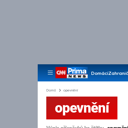
Domácí
Zahranič
Pořady
Domů
opevnění
opevnění