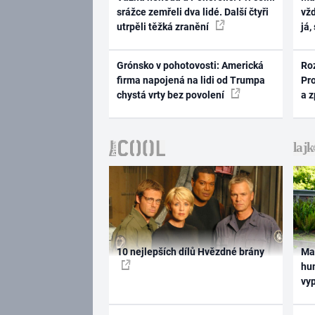
srážce zemřeli dva lidé. Další čtyři
vž
utrpěli těžká zranění
já,
Grónsko v pohotovosti: Americká
Ro
firma napojená na lidi od Trumpa
Pr
chystá vrty bez povolení
a 
10 nejlepších dílů Hvězdné brány
Ma
hum
vy