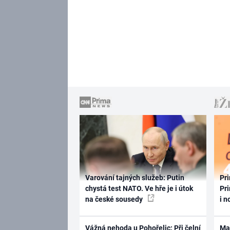
Varování tajných služeb: Putin
Pri
chystá test NATO. Ve hře je i útok
Pri
na české sousedy
i n
Vážná nehoda u Pohořelic: Při čelní
Ma