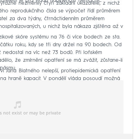
azatelem je pro vládu naplněnost nemocnic.
razně nezměnily čtyři základní ukazatele, z nichž
ého reprodukčního čísla se výpočet řídí průměrem
tel za dva týdny, čtrnáctidenním průměrem
spitalizovaných, u nichž byla nákaza zjištěna až v
izikové skóre systému na 76 či více bodech ze sta.
čátku roku, kdy se tři dny držel na 90 bodech. Od
už nedostal na víc než 73 bodů. Při loňském
dělo, že zmírnění opatření se má zvážit, zůstane-li
 pásmu.
tví Jana Blatného nelepší, protiepidemická opatření
 na hraně kapacit. V pondělí vláda posoudí možná
ezení pohybu mezi kraji.