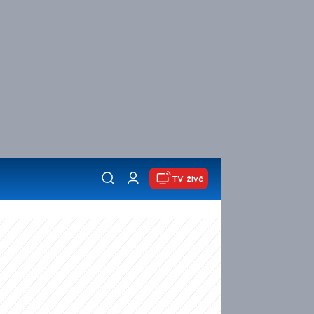
TV živě