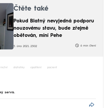
Čtěte také
Pokud Blatný nevyjedná podporu
nouzovému stavu, bude zřejmě
obětován, míní Pehe
6 min čtení
5. úno 2021, 23:02
nictví
statistiky
opatření
pacient
ký servis.