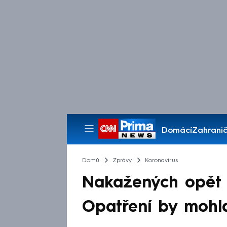
Domácí
Zahranič
Pořady
Domů
Zprávy
Koronavirus
Nakažených opět p
Opatření by mohla 