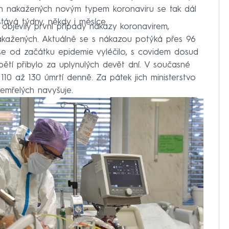
ch nakažených novým typem koronaviru se tak dál
tává týdny, někdy i měsíce.
objevily první případy nákazy koronavirem,
 nakažených. Aktuálně se s nákazou potýká přes 96
se od začátku epidemie vyléčilo, s covidem dosud
 obětí přibylo za uplynulých devět dní. V současné
110 až 130 úmrtí denně. Za pátek jich ministerstvo
emřelých navyšuje.