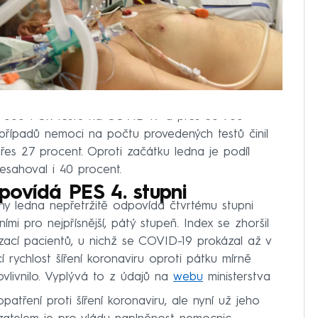
9 000 PCR testů na COVID-19 a přes 30 700
 případů nemoci na počtu provedených testů činil
řes 27 procent. Oproti začátku ledna je podíl
řesahoval i 40 procent.
povídá PES 4. stupni
ny ledna nepřetržitě odpovídá čtvrtému stupni
ími pro nejpřísnější, pátý stupeň. Index se zhoršil
izací pacientů, u nichž se COVID-19 prokázal až v
í rychlost šíření koronaviru oproti pátku mírně
ovlivnilo. Vyplývá to z údajů na
webu
ministerstva
atření proti šíření koronaviru, ale nyní už jeho