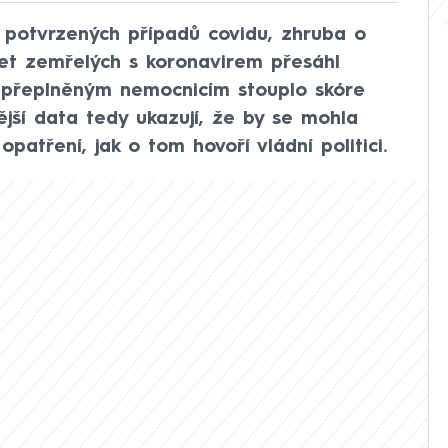
9 potvrzených případů covidu, zhruba o
et zemřelých s koronavirem přesáhl
li přeplněným nemocnicím stouplo skóre
jší data tedy ukazují, že by se mohla
patření, jak o tom hovoří vládní politici.