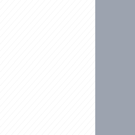
ideo
ní plné slz po 50 letech: Matku donutili dát d
ět spojil test DNA