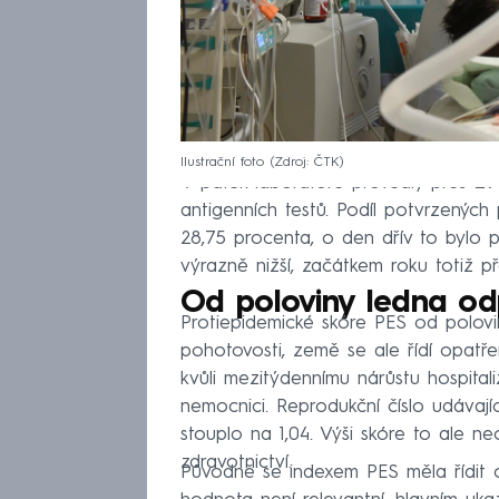
Ilustrační foto
Zdroj: ČTK
V pátek laboratoře provedly přes 2
antigenních testů. Podíl potvrzených
28,75 procenta, o den dřív to bylo p
výrazně nižší, začátkem roku totiž p
Od poloviny ledna od
Protiepidemické skóre PES od polovi
pohotovosti, země se ale řídí opatřen
kvůli mezitýdennímu nárůstu hospital
nemocnici. Reprodukční číslo udávajíc
stouplo na 1,04. Výši skóre to ale ne
zdravotnictví.
Původně se indexem PES měla řídit op