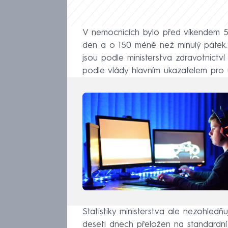
V nemocnicích bylo před víkendem 5
den a o 150 méně než minulý pátek.
jsou podle ministerstva zdravotnictví
podle vlády hlavním ukazatelem pro u
Statistiky ministerstva ale nezohledň
deseti dnech přeložen na standardní 