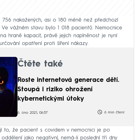
 756 nakažených, asi o 180 méně než předchozí
 Ve vážném stavu bylo 1 018 pacientů. Nemocnice
 na hraně kapacit, právě jejich naplněnost je nyní
rčování opatření proti šíření nákazy.
Čtěte také
Roste internetová generace dětí.
Stoupá i riziko ohrožení
kybernetickými útoky
6 min čtení
6. úno 2021, 06:37
ují to, že pacient s covidem v nemocnici je po
oddělení jako negativní, nemá-li poslední tři dny