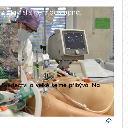
 playlistu není dostupná.
V
Svědectví o velké šelmě přibývá. Na
Setká
je op