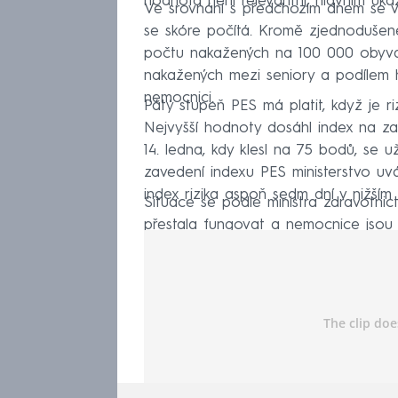
hodnota není relevantní, hlavním uk
Ve srovnání s předchozím dnem se vý
se skóre počítá. Kromě zjednodušen
počtu nakažených na 100 000 obyva
nakažených mezi seniory a podílem ho
nemocnici.
Pátý stupeň PES má platit, když je r
Nejvyšší hodnoty dosáhl index na za
14. ledna, kdy klesl na 75 bodů, se 
zavedení indexu PES ministerstvo uvá
index rizika aspoň sedm dní v nižším
Situace se podle ministra zdravotnic
přestala fungovat a nemocnice jsou
další zpřísnění, ve hře může být i om