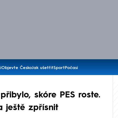
í
Objevte Česko
Jak ušetřit
Sport
Počasí
řibylo, skóre PES roste.
ještě zpřísnit