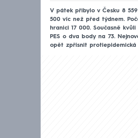
V pátek přibylo v Česku 8 55
500 víc než před týdnem. Poč
hranici 17 000. Současně kvů
PES o dva body na 73. Nejnově
opět zpřísnit protiepidemická o