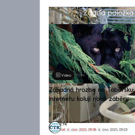
Žádná položka z
Výběr redakce
Video
Záhadná hrozba na Táborsku: 
internetu kolují nové záběry
ČTK
Akt. 6. úno 2021, 09:38
• 6. úno 2021, 09:25