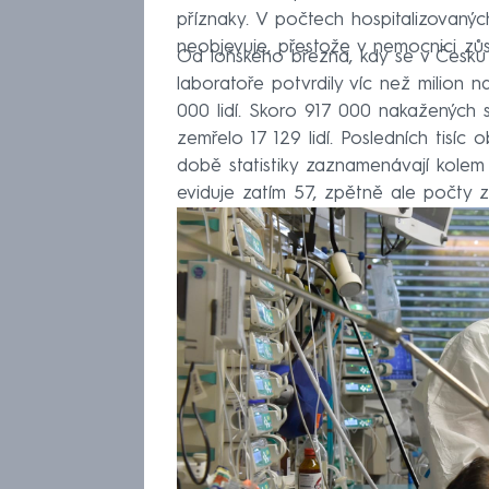
příznaky. V počtech hospitalizovaný
neobjevuje, přestože v nemocnici zůs
Od loňského března, kdy se v Česku 
laboratoře potvrdily víc než milion
000 lidí. Skoro 917 000 nakažených 
zemřelo 17 129 lidí. Posledních tisíc
době statistiky zaznamenávají kolem 
eviduje zatím 57, zpětně ale počty z