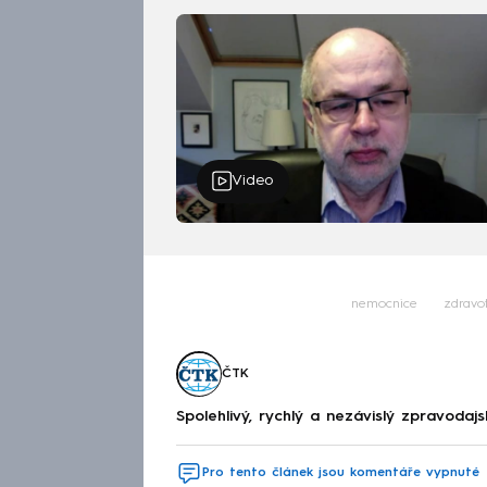
Video
nemocnice
zdravot
ČTK
Spolehlivý, rychlý a nezávislý zpravodajs
Pro tento článek jsou komentáře vypnuté