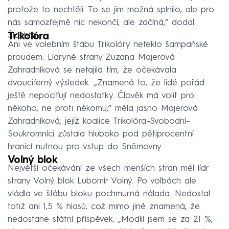
protože to nechtěli. To se jim možná splnilo, ale pro
nás samozřejmě nic nekončí, ale začíná,“ dodal
Šlachta.
Trikolóra
Ani ve volebním štábu Trikolóry neteklo šampaňské
proudem. Lídryně strany Zuzana Majerová
Zahradníková se netajila tím, že očekávala
dvouciferný výsledek. „Znamená to, že lidé pořád
ještě nepociťují nedostatky. Člověk má volit pro
někoho, ne proti někomu,“ měla jasno Majerová
Zahradníková, jejíž koalice Trikolóra–Svobodní–
Soukromníci zůstala hluboko pod pětiprocentní
hranicí nutnou pro vstup do Sněmovny.
Volný blok
Největší očekávání ze všech menších stran měl lídr
strany Volný blok Lubomír Volný. Po volbách ale
vládla ve štábu bloku pochmurná nálada. Nedostal
totiž ani 1,5 % hlasů, což mimo jiné znamená, že
nedostane státní příspěvek. „Modlil jsem se za 21 %,