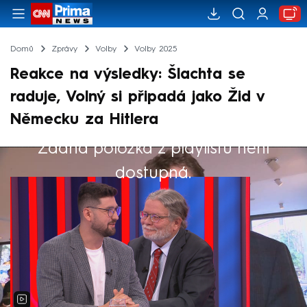
Domů
Zprávy
Volby
Volby 2025
Reakce na výsledky: Šlachta se
raduje, Volný si připadá jako Žid v
Německu za Hitlera
Žádná položka z playlistu není
Výběr redakce
dostupná.