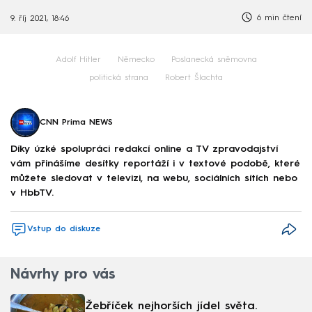
6 min čtení
9. říj 2021, 18:46
Adolf Hitler
Německo
Poslanecká sněmovna
politická strana
Robert Šlachta
CNN Prima NEWS
Díky úzké spolupráci redakcí online a TV zpravodajství
vám přinášíme desítky reportáží i v textové podobě, které
můžete sledovat v televizi, na webu, sociálních sítích nebo
v HbbTV.
Vstup do diskuze
Návrhy pro vás
Žebříček nejhorších jídel světa.