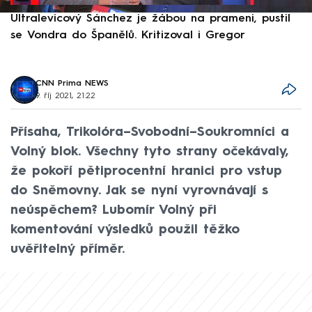
Ultralevicový Sánchez je žábou na prameni, pustil
P
se Vondra do Španělů. Kritizoval i Gregor
F
CNN Prima NEWS
9. říj 2021, 21:22
Přísaha, Trikolóra–Svobodní–Soukromníci a
Volný blok. Všechny tyto strany očekávaly,
že pokoří pětiprocentní hranici pro vstup
do Sněmovny. Jak se nyní vyrovnávají s
neúspěchem? Lubomír Volný při
komentování výsledků použil těžko
uvěřitelný příměr.