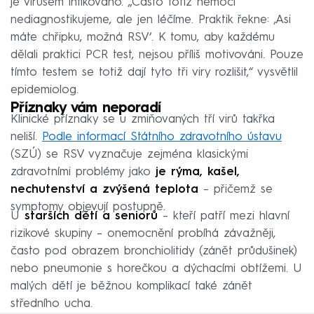
je virusem infikováno. „Často totiž nemoci
nediagnostikujeme, ale jen léčíme. Praktik řekne: ‚Asi
máte chřipku, možná RSV‘. K tomu, aby každému
dělali praktici PCR test, nejsou příliš motivováni. Pouze
tímto testem se totiž dají tyto tři viry rozlišit,“ vysvětlil
epidemiolog.
Příznaky vám neporadí
Klinické příznaky se u zmiňovaných tří virů takřka
neliší.
Podle informací Státního zdravotního ústavu
(SZÚ) se RSV vyznačuje zejména klasickými
zdravotními problémy jako
je rýma, kašel,
nechutenství a zvýšená teplota
– přičemž se
symptomy objevují postupně.
U
starších dětí a seniorů
– kteří patří mezi hlavní
rizikové skupiny – onemocnění probíhá závažněji,
často pod obrazem bronchiolitidy (zánět průdušinek)
nebo pneumonie s horečkou a dýchacími obtížemi. U
malých dětí je běžnou komplikací také zánět
středního ucha.