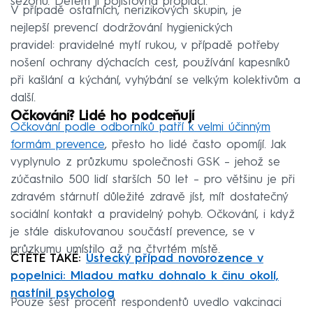
sezonu. Dětem ji pojišťovna proplácí.
V případě ostatních, nerizikových skupin, je
nejlepší prevencí dodržování hygienických
pravidel: pravidelné mytí rukou, v případě potřeby
nošení ochrany dýchacích cest, používání kapesníků
při kašlání a kýchání, vyhýbání se velkým kolektivům a
další.
Očkování? Lidé ho podceňují
Očkování podle odborníků patří k velmi účinným
formám prevence
, přesto ho lidé často opomíjí. Jak
vyplynulo z průzkumu společnosti GSK – jehož se
zúčastnilo 500 lidí starších 50 let – pro většinu je při
zdravém stárnutí důležité zdravě jíst, mít dostatečný
sociální kontakt a pravidelný pohyb. Očkování, i když
je stále diskutovanou součástí prevence, se v
průzkumu umístilo až na čtvrtém místě.
ČTĚTE TAKÉ:
Ústecký případ novorozence v
popelnici: Mladou matku dohnalo k činu okolí,
nastínil psycholog
Pouze šest procent respondentů uvedlo vakcinaci