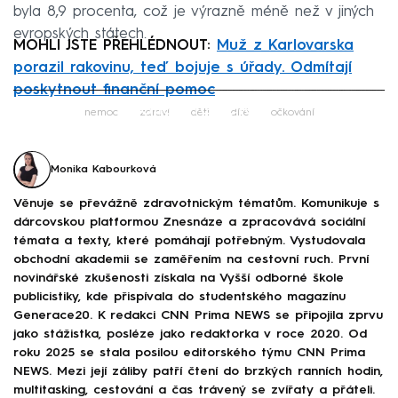
byla 8,9 procenta, což je výrazně méně než v jiných
evropských státech.
MOHLI JSTE PŘEHLÉDNOUT:
Muž z Karlovarska
porazil rakovinu, teď bojuje s úřady. Odmítají
poskytnout finanční pomoc
Failed to fetch
nemoc
zdraví
děti
dítě
očkování
Monika Kabourková
Věnuje se převážně zdravotnickým tématům. Komunikuje s
dárcovskou platformou Znesnáze a zpracovává sociální
témata a texty, které pomáhají potřebným. Vystudovala
obchodní akademii se zaměřením na cestovní ruch. První
novinářské zkušenosti získala na Vyšší odborné škole
publicistiky, kde přispívala do studentského magazínu
Generace20. K redakci CNN Prima NEWS se připojila zprvu
jako stážistka, posléze jako redaktorka v roce 2020. Od
roku 2025 se stala posilou editorského týmu CNN Prima
NEWS. Mezi její záliby patří čtení do brzkých ranních hodin,
multitasking, cestování a čas trávený se zvířaty a přáteli.