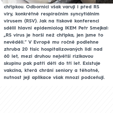
zdravotním riziku spojeném s covidem a
chřipkou. Odborníci však varují i před RS
viry, konkrétně respiračním syncytiálním
virusem (RSV). Jak na tiskové konferenci
sdělil hlavní epidemiolog IKEM Petr Smejkal:
„RS virus je horší než chřipka, jen jsme to
nevěděli.“ V Evropě mu ročně podlehne
zhruba 20 tisíc hospitalizovaných lidí nad
60 let, mezi druhou největší rizikovou
skupinu pak patří děti do tří let. Existuje
vakcína, která chrání seniory a těhotné,
nutnost její aplikace však mnozí podceňují.