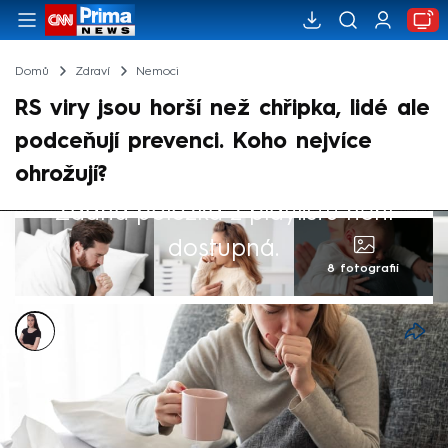
Domů
Zdraví
Nemoci
RS viry jsou horší než chřipka, lidé ale
podceňují prevenci. Koho nejvíce
ohrožují?
Žádná položka z playlistu není
dostupná.
8 fotografií
Monika Kabourková
27. říj 2024, 21:58
Ve spojitosti s nadcházející zimní sezónou
se ve společnosti hovoří zejména o