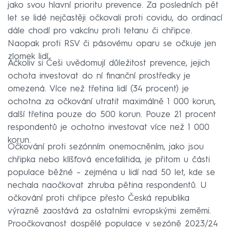
jako svou hlavní prioritu prevence. Za posledních pět
let se lidé nejčastěji očkovali proti covidu, do ordinací
dále chodí pro vakcínu proti tetanu či chřipce.
Naopak proti RSV či pásovému oparu se očkuje jen
zlomek lidí.
Ačkoliv si Češi uvědomují důležitost prevence, jejich
ochota investovat do ní finanční prostředky je
omezená. Více než třetina lidí (34 procent) je
ochotna za očkování utratit maximálně 1 000 korun,
další třetina pouze do 500 korun. Pouze 21 procent
respondentů je ochotno investovat více než 1 000
korun.
Očkování proti sezónním onemocněním, jako jsou
chřipka nebo klíšťová encefalitida, je přitom u části
populace běžné – zejména u lidí nad 50 let, kde se
nechala naočkovat zhruba pětina respondentů. U
očkování proti chřipce přesto Česká republika
výrazně zaostává za ostatními evropskými zeměmi.
Proočkovanost dospělé populace v sezóně 2023/24