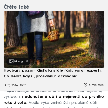
Čtěte také
8
fotografií
Houbaři, pozor: Klíšťata stále řádí, varují experti.
Co dělat, když „prošvihnu“ očkování?
6 min čtení
19. říj 2024, 20:26
Nejzávažnějšímu průběhu onemocnění jsou nejčastěji
vystaveni
nedonošené děti a nejmenší do prvního
roku života.
Vedle výše zmíněných problémů dětí