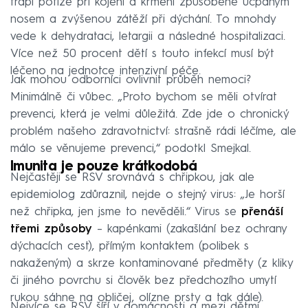
trápí potíže při kojení a krmení způsobené ucpaným
nosem a zvýšenou zátěží při dýchání. To mnohdy
vede k dehydrataci, letargii a následné hospitalizaci.
Více než 50 procent dětí s touto infekcí musí být
léčeno na jednotce intenzivní péče.
Jak mohou odborníci ovlivnit průběh nemoci?
Minimálně či vůbec. „Proto bychom se měli otvírat
prevenci, která je velmi důležitá. Zde jde o chronický
problém našeho zdravotnictví: strašně rádi léčíme, ale
málo se věnujeme prevenci,“ podotkl Smejkal.
Imunita je pouze krátkodobá
Nejčastěji se RSV srovnává s chřipkou, jak ale
epidemiolog zdůraznil, nejde o stejný virus: „Je horší
než chřipka, jen jsme to nevěděli.“ Virus se
přenáší
třemi způsoby
– kapénkami (zakašlání bez ochrany
dýchacích cest), přímým kontaktem (polibek s
nakaženým) a skrze kontaminované předměty (z kliky
či jiného povrchu si člověk bez předchozího umytí
rukou sáhne na obličej, olízne prsty a tak dále).
Nejvíce se RSV šíří v domácnosti a mezi dětmi.