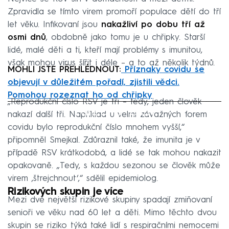
Zpravidla se tímto virem promoří populace dětí do tří
let věku. Infikovaní jsou
nakažliví po dobu tří až
osmi dnů
, obdobně jako tomu je u chřipky. Starší
lidé, malé děti a ti, kteří mají problémy s imunitou,
však mohou virus šířit i déle – a to až několik týdnů.
MOHLI JSTE PŘEHLÉDNOUT:
Příznaky covidu se
objevují v důležitém pořadí, zjistili vědci.
Pomohou rozeznat ho od chřipky
„Reprodukční číslo RSV je tři – tedy, jeden člověk
Failed to fetch
nakazí další tři. Například u velmi závažných forem
covidu bylo reprodukční číslo mnohem vyšší,“
připomněl Smejkal. Zdůraznil také, že imunita je v
případě RSV krátkodobá, a lidé se tak mohou nakazit
opakovaně. „Tedy, s každou sezonou se člověk může
virem ‚štrejchnout‘,“ sdělil epidemiolog.
Rizikových skupin je více
Mezi dvě největší rizikové skupiny spadají zmiňovaní
senioři ve věku nad 60 let a děti. Mimo těchto dvou
skupin se riziko týká také lidí s respiračními nemocemi