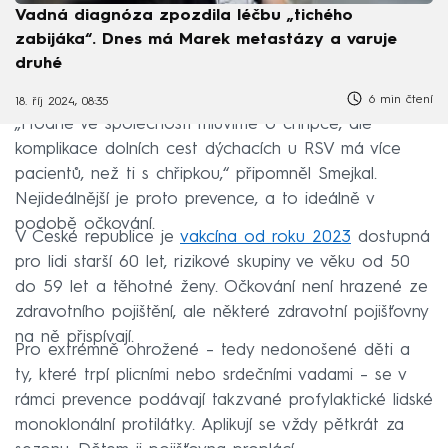
Vadná diagnóza zpozdila léčbu „tichého
zabijáka“. Dnes má Marek metastázy a varuje
druhé
6 min čtení
18. říj 2024, 08:35
„Hodně ve společnosti mluvíme o chřipce, ale
komplikace dolních cest dýchacích u RSV má více
pacientů, než ti s chřipkou,“ připomněl Smejkal.
Nejideálnější je proto prevence, a to ideálně v
podobě očkování.
V České republice je
vakcína od roku 2023
dostupná
pro lidi starší 60 let, rizikové skupiny ve věku od 50
do 59 let a těhotné ženy. Očkování není hrazené ze
zdravotního pojištění, ale některé zdravotní pojišťovny
na ně přispívají.
Pro extrémně ohrožené – tedy nedonošené děti a
ty, které trpí plicními nebo srdečními vadami – se v
rámci prevence podávají takzvané profylaktické lidské
monoklonální protilátky. Aplikují se vždy pětkrát za