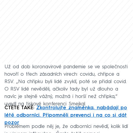
Už od dob koronavirové pandemie se ve společnosti
hovoří o třech zásadních virech: covidu, chřipce a
RSV. „Na chřipku byli lidé zvyklí, poté se přidal covid.
O RSV lidé nevěděli, ačkoliv tady byl už dlouho a
navíc je stejně vážný, možná i horší než chřipka,“
uvedl na tiskové konferenci Smejkal.
ČTĚTE TAKÉ:
Zkontrolujte znaménka, nabádají po
létě odborníci. Připomněli prevenci i na co si dát
pozor
Problémem podle něj je, že odborníci nevědí, kolik lidí