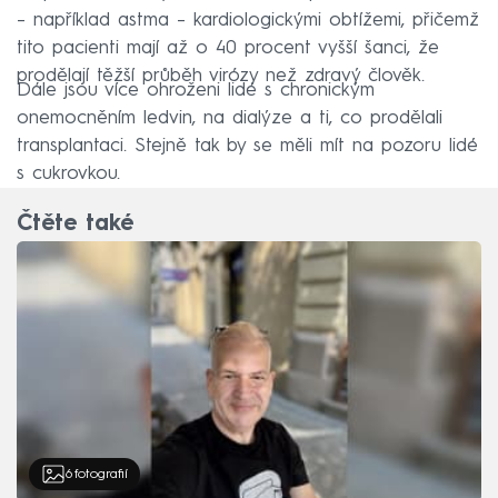
– například astma – kardiologickými obtížemi, přičemž
tito pacienti mají až o 40 procent vyšší šanci, že
prodělají těžší průběh virózy než zdravý člověk.
Dále jsou více ohroženi lidé s chronickým
onemocněním ledvin, na dialýze a ti, co prodělali
transplantaci. Stejně tak by se měli mít na pozoru lidé
s cukrovkou.
Čtěte také
6
fotografií