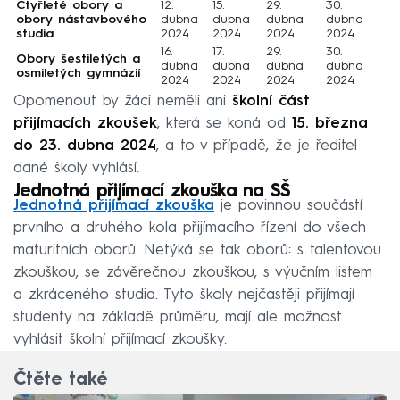
Čtyřleté obory a
12.
15.
29.
30.
obory nástavbového
dubna
dubna
dubna
dubna
studia
2024
2024
2024
2024
16.
17.
29.
30.
Obory šestiletých a
dubna
dubna
dubna
dubna
osmiletých gymnázií
2024
2024
2024
2024
Opomenout by žáci neměli ani
školní část
přijímacích zkoušek
, která se koná od
15. března
do 23. dubna 2024
, a to v případě, že je ředitel
dané školy vyhlásí.
Jednotná přijímací zkouška na SŠ
Jednotná přijímací zkouška
je povinnou součástí
prvního a druhého kola přijímacího řízení do všech
maturitních oborů. Netýká se tak oborů: s talentovou
zkouškou, se závěrečnou zkouškou, s výučním listem
a zkráceného studia. Tyto školy nejčastěji přijímají
studenty na základě průměru, mají ale možnost
vyhlásit školní přijímací zkoušky.
Čtěte také