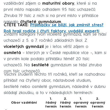
vzdělávání zájem o
maturitní obory
, které si na
první místo napsalo odhadem 95 tisíc uchazečů.
Zhruba 19 tisíc z nich si na první místo v přihlášce
napsalo
čtyřleté gymnázium
.
ČTĚTE TAKÉ:
Přijímačky se blíží, jak zmírnit stres?
Roli hrají rodiče i čtyři faktory, uvádějí experti
Zvláštní kategorii tvoří víceletá gymnázia, kam se hlásí
uchazeči z 5. a 7. ročníků základních škol. Z
víceletých gymnázií
je i letos větší zájem o
osmiletá
– kterých je v České republice více –, kam si
v prvním kole podalo přihlášku téměř 20 tisíc
uchazečů. Na
šestileté
gymnázium se hlásí zhruba
osm tisíc uchazečů.
Všichni studenti těchto tří ročníků, kteří se rozhodnou
přihlásit na čtyřletý obor, nástavbové studium,
šestileté nebo osmileté gymnázium, následně v dubnu
skládají zkoušku, a to v následujících termínech:
1.
2.
1.
2.
Obor vzdělání
řádný
řádný
opravný
opravný
termín
termín
termín
termín