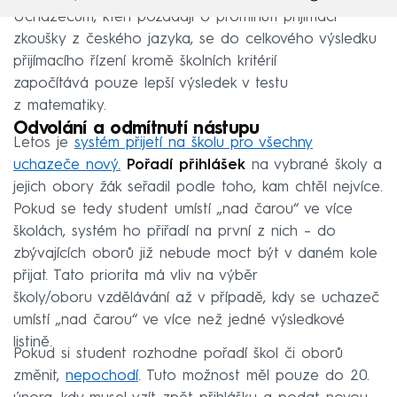
Uchazečům, kteří požádají o prominutí přijímací
zkoušky z českého jazyka, se do celkového výsledku
přijímacího řízení kromě školních kritérií
započítává pouze lepší výsledek v testu
z matematiky.
Odvolání a odmítnutí nástupu
Letos je
systém přijetí na školu pro všechny
uchazeče nový.
Pořadí přihlášek
na vybrané školy a
jejich obory žák seřadil podle toho, kam chtěl nejvíce.
Pokud se tedy student umístí „nad čarou“ ve více
školách, systém ho přiřadí na první z nich – do
zbývajících oborů již nebude moct být v daném kole
přijat. Tato priorita má vliv na výběr
školy/oboru vzdělávání až v případě, kdy se uchazeč
umístí „nad čarou“ ve více než jedné výsledkové
listině.
Pokud si student rozhodne pořadí škol či oborů
změnit,
nepochodí
. Tuto možnost měl pouze do 20.