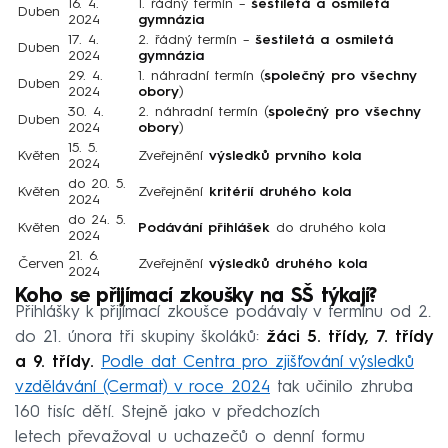
16. 4.
1. řádný termín –
šestiletá a osmiletá
Duben
2024
gymnázia
17. 4.
2. řádný termín –
šestiletá a osmiletá
Duben
2024
gymnázia
29. 4.
1. náhradní termín (
společný pro všechny
Duben
2024
obory
)
30. 4.
2. náhradní termín (
společný pro všechny
Duben
2024
obory
)
15. 5.
Květen
Zveřejnění
výsledků prvního kola
2024
do 20. 5.
Květen
Zveřejnění
kritérií druhého kola
2024
do 24. 5.
Květen
Podávání přihlášek
do druhého kola
2024
21. 6.
Červen
Zveřejnění
výsledků druhého kola
2024
Koho se přijímací zkoušky na SŠ týkají?
Přihlášky k přijímací zkoušce podávaly v termínu od 2.
do 21. února tři skupiny školáků:
žáci 5. třídy, 7. třídy
a 9. třídy.
Podle dat Centra pro zjišťování výsledků
vzdělávání (Cermat) v roce 2024
tak učinilo zhruba
160 tisíc dětí. Stejně jako v předchozích
letech převažoval u uchazečů o denní formu