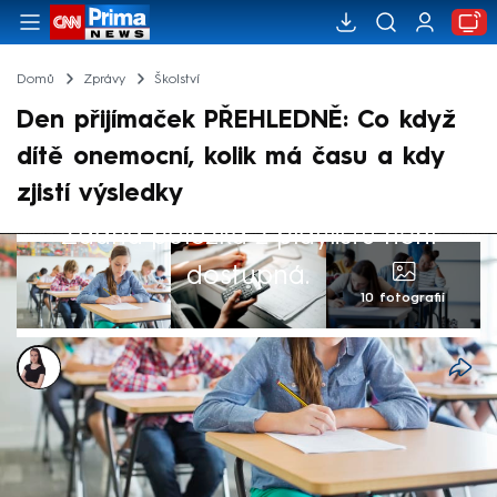
Domů
Zprávy
Školství
Den přijímaček PŘEHLEDNĚ: Co když
dítě onemocní, kolik má času a kdy
zjistí výsledky
Žádná položka z playlistu není
dostupná.
10 fotografií
Monika Kabourková
8. dub 2024, 08:21
Po novém systému podávání přihlášek
přicházejí přijímací zkoušky. Už 12. dubna