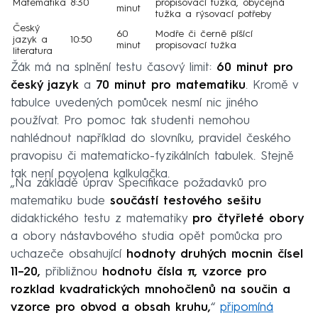
Matematika
8:30
propisovací tužka, obyčejná
minut
tužka a rýsovací potřeby
Český
60
Modře či černě píšící
jazyk a
10:50
minut
propisovací tužka
literatura
Žák má na splnění testu časový limit:
60 minut pro
český jazyk
a
70 minut pro matematiku
. Kromě v
tabulce uvedených pomůcek nesmí nic jiného
používat. Pro pomoc tak studenti nemohou
nahlédnout například do slovníku, pravidel českého
pravopisu či matematicko-fyzikálních tabulek. Stejně
tak není povolena kalkulačka.
„Na základě úprav Specifikace požadavků pro
matematiku bude
součástí testového sešitu
didaktického testu z matematiky
pro čtyřleté obory
a obory nástavbového studia opět pomůcka pro
uchazeče obsahující
hodnoty druhých mocnin čísel
11–20,
přibližnou
hodnotu čísla π,
vzorce pro
rozklad kvadratických mnohočlenů na součin a
vzorce pro obvod a obsah kruhu,
“
připomíná