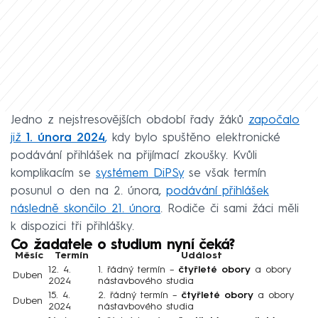
Jedno z nejstresovějších období řady žáků
započalo
již
1. února 2024
,
kdy bylo spuštěno elektronické
podávání přihlášek na přijímací zkoušky. Kvůli
komplikacím se
systémem DiP
Sy
se však termín
posunul o den na 2. února,
podávání přihlášek
následně skončilo 21. února
. Rodiče či sami žáci měli
k dispozici tři přihlášky.
Co žadatele o studium nyní čeká?
Měsíc
Termín
Událost
12. 4.
1. řádný termín –
čtyřleté obory
a obory
Duben
2024
nástavbového studia
15. 4.
2. řádný termín –
čtyřleté obory
a obory
Duben
2024
nástavbového studia