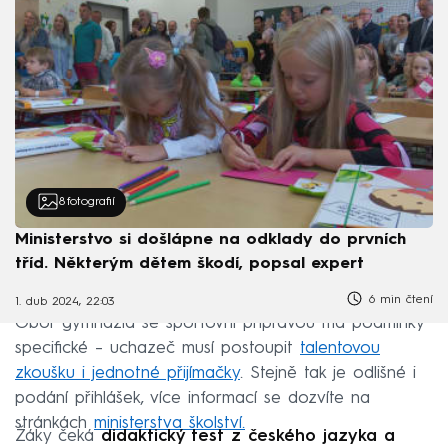
8
fotografií
Ministerstvo si došlápne na odklady do prvních
tříd. Některým dětem škodí, popsal expert
6 min čtení
1. dub 2024, 22:03
Obor gymnázia se sportovní přípravou má podmínky
specifické – uchazeč musí postoupit
talentovou
zkoušku i jednotné přijímačky
. Stejně tak je odlišné i
podání přihlášek, více informací se dozvíte na
stránkách
ministerstva školství.
Žáky čeká
didaktický test z českého jazyka a