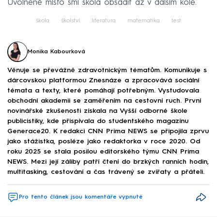
Uvolněné místo smí škola obsadit až v dalším kole.
škola
školství
literatura
matematika
test
Monika Kabourková
Věnuje se převážně zdravotnickým tématům. Komunikuje s
dárcovskou platformou Znesnáze a zpracovává sociální
témata a texty, které pomáhají potřebným. Vystudovala
obchodní akademii se zaměřením na cestovní ruch. První
novinářské zkušenosti získala na Vyšší odborné škole
publicistiky, kde přispívala do studentského magazínu
Generace20. K redakci CNN Prima NEWS se připojila zprvu
jako stážistka, posléze jako redaktorka v roce 2020. Od
roku 2025 se stala posilou editorského týmu CNN Prima
NEWS. Mezi její záliby patří čtení do brzkých ranních hodin,
multitasking, cestování a čas trávený se zvířaty a přáteli.
Pro tento článek jsou komentáře vypnuté