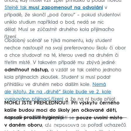
února, kdy musel vzít zpět přihlášku a podat novou.
Stejně tak
musí zapomenout na odvolání
v
případě, že skončí „pod čarou“ – pokud studentovi
uniklo studium například o bod, nedá se nic
dělat. Musí se zúčastnit druhého kola přijímacího
řízení.
Obdobný scénář se týká momentu, kdy student
nechce nastoupit na svoji preferovanou školu či obor
a chce studovat na té, kterou uvedl na druhém či
třetím místě. V takovém případě mu zbývá jediné:
odmítnout nástup,
a vzdát se tak celého jednoho
kola přijímacích zkoušek. Student si musí podat
přihlášku ve druhém nebo dalším kole.
Nemá
ale jistotu, že na „druhé“ škole bude ve 2. kole
vypisováno přijímací řízení
a že na ní bude přijat.
MOHLI JSTE PŘEHLÉDNOUT: Při výskytu černého
kašle budou moci do školy jen očkované děti,
napsali pražští hygienici
A pozor – odmítnutím přijetí se
pouze uvolní místo
Failed to fetch
v daném oboru
, ale neposouvá se pořadí uchazečů.