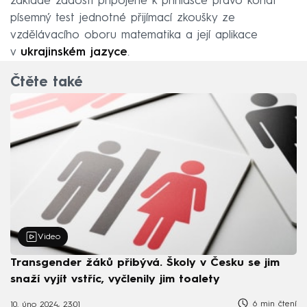
základě žádosti připojené k přihlášce právo konat
písemný test jednotné přijímací zkoušky ze
vzdělávacího oboru matematika a její aplikace
v
ukrajinském jazyce
.
Čtěte také
Video
Transgender žáků přibývá. Školy v Česku se jim
snaží vyjít vstříc, vyčlenily jim toalety
6 min čtení
10. úno 2024, 23:01