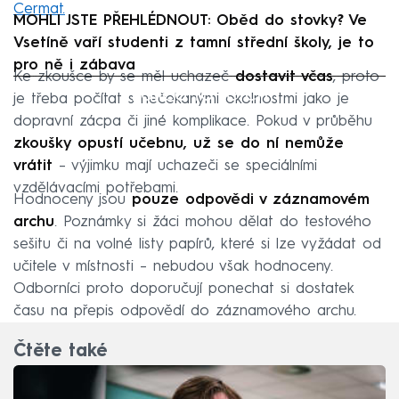
Cermat.
MOHLI JSTE PŘEHLÉDNOUT: Oběd do stovky? Ve
Vsetíně vaří studenti z tamní střední školy, je to
pro ně i zábava
Ke zkoušce by se měl uchazeč
dostavit včas
, proto
Failed to fetch
je třeba počítat s nečekanými okolnostmi jako je
dopravní zácpa či jiné komplikace. Pokud v průběhu
zkoušky opustí učebnu, už se do ní nemůže
vrátit
– výjimku mají uchazeči se speciálními
vzdělávacími potřebami.
Hodnoceny jsou
pouze odpovědi v záznamovém
archu
. Poznámky si žáci mohou dělat do testového
sešitu či na volné listy papírů, které si lze vyžádat od
učitele v místnosti – nebudou však hodnoceny.
Odborníci proto doporučují ponechat si dostatek
času na přepis odpovědí do záznamového archu.
Čtěte také