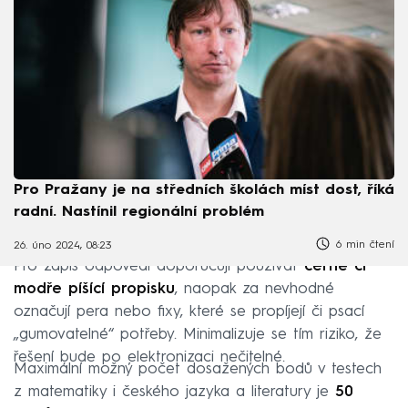
Pro Pražany je na středních školách míst dost, říká
radní. Nastínil regionální problém
6 min čtení
26. úno 2024, 08:23
Pro zápis odpovědí doporučují používat
černě či
modře píšící propisku
, naopak za nevhodné
označují pera nebo fixy, které se propíjejí či psací
„gumovatelné“ potřeby. Minimalizuje se tím riziko, že
řešení bude po elektronizaci nečitelné.
Maximální možný počet dosažených bodů v testech
z matematiky i českého jazyka a literatury je
50