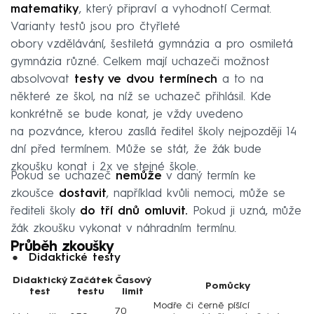
matematiky
, který připraví a vyhodnotí Cermat.
Varianty testů jsou pro čtyřleté
obory vzdělávání, šestiletá gymnázia a pro osmiletá
gymnázia různé. Celkem mají uchazeči možnost
absolvovat
testy ve dvou termínech
a to na
některé ze škol, na níž se uchazeč přihlásil. Kde
konkrétně se bude konat, je vždy uvedeno
na pozvánce, kterou zasílá ředitel školy nejpozději 14
dní před termínem. Může se stát, že žák bude
zkoušku konat i 2x ve stejné škole.
Pokud se uchazeč
nemůže
v daný termín ke
zkoušce
dostavit
, například kvůli nemoci, může se
řediteli školy
do tří dnů omluvit.
Pokud ji uzná, může
žák zkoušku vykonat v náhradním termínu.
Průběh zkoušky
Didaktické testy
Didaktický
Začátek
Časový
Pomůcky
test
testu
limit
Modře či černě píšící
70