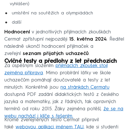
vyhlášen)
umístění na soutěžích a olympiádách
další
Hodnocení
v jednotlivých přijímacích zkouškách
Cermat zpřístupní nejpozději
15. května 2024
. Ředitel
následně ukončí hodnocení přijímaček a
zveřejní
seznam přijatých uchazečů
.
Cvičné testy a předlohy z let předchozích
Za úspěšným složením
přijímacích zkoušek stojí
zejména příprava
. Mimo probírání látky ve škole
uchazečům pomáhají doučovatelé a testy z let
minulých. Konkrétně jsou
na stránkách Cermatu
dostupná PDF zadání didaktických testů z českého
jazyka a matematiky, jak z řádných, tak opravných
termínů od roku 2015. Žáky zejména potěší,
že se na
webu nachází i klíče s řešením.
Kromě zveřejněných testů Cermat připravil
také
webovou aplikaci jménem TAU,
kde si studenti