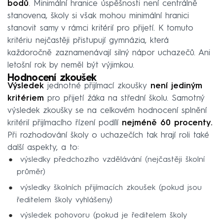
bodů
. Minimální hranice úspěšnosti není centrálně
stanovena, školy si však mohou minimální hranici
stanovit samy v rámci kritérií pro přijetí. K tomuto
kritériu nejčastěji přistupují gymnázia, která
každoročně zaznamenávají silný nápor uchazečů. Ani
letošní rok by neměl být výjimkou.
Hodnocení zkoušek
Výsledek
jednotné přijímací zkoušky
není jediným
kritériem
pro přijetí žáka na střední školu. Samotný
výsledek zkoušky se na celkovém hodnocení splnění
kritérií přijímacího řízení podílí
nejméně 60 procenty.
Při rozhodování školy o uchazečích tak hrají roli také
další aspekty, a to:
výsledky předchozího vzdělávání (nejčastěji školní
průměr)
výsledky školních přijímacích zkoušek (pokud jsou
ředitelem školy vyhlášeny)
výsledek pohovoru (pokud je ředitelem školy