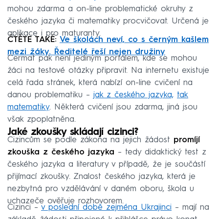
mohou zdarma a on-line problematické okruhy z
českého jazyka či matematiky procvičovat. Určená je
aplikace i pro maturanty.
ČTĚTE TAKÉ:
Ve školách neví, co s černým kašlem
mezi žáky. Ředitelé řeší nejen družiny
Cermat pak není jediným portálem, kde se mohou
žáci na testové otázky připravit. Na internetu existuje
celá řada stránek, která nabízí on-line cvičení na
danou problematiku –
jak z českého jazyka,
tak
matematiky
. Některá cvičení jsou zdarma, jiná jsou
však zpoplatněna.
Jaké zkoušky skládají cizinci?
Cizincům se podle zákona na jejich žádost
promíjí
zkouška z českého jazyka
– tedy didaktický test z
českého jazyka a literatury v případě, že je součástí
přijímací zkoušky. Znalost českého jazyka, která je
nezbytná pro vzdělávání v daném oboru, škola u
uchazeče ověřuje rozhovorem.
Cizinci –
v poslední době zejména Ukrajinci
– mají na