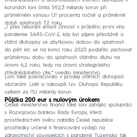
střednědobých a dlouhodobých státních dluhopisů v
korunách loni činila 592,3 miliardy korun při
průměrném výnosu 1,11 procenta ročně a průměrné
době splatnosti 7,2 roku.
„I přes rekordní emisní činnost v průběhu první vlny
pandemie SARS-CoV-2, kdy byl zájem převážně o
státní dluhopisy se zbytkovou dobou do splatnosti
do pěti let, se na konci roku 2020 podařilo zachovat
průměrnou dobu do splatnosti státního dluhu na
úrovni 6,2 roku, tedy na úrovni strategického
střednědobého cíle,“ uvedlo ministerstvo.
Loni také pokračovalo v prodeji státních dluhopisů
občanům. Lidé si nakoupili tzv. Dluhopis Republiky
celkem za 15,1 miliardy korun.
Půjčka 200 eur s nulovým úrokem
České ministerstvo financí také loni zahájilo spolupráci
s Rozvojovou bankou Rady Evropy, která
prostřednictvím úvěru nabídla České republice
prostředky určené k financování výdajů na
zdravotnictví souvisejících s pandemií. Tuzemsko tak