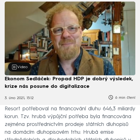
Video
Ekonom Sedláček: Propad HDP je dobrý výsledek,
krize nás posune do digitalizace
6 min čtení
3. úno 2021, 15:12
Resort potřeboval na financování dluhu 646,3 miliardy
korun. Tzv. hrubá výpůjční potřeba byla financována
zejména prostřednictvím prodeje státních dluhopisů
na domácím dluhopisovém trhu. Hrubá emise