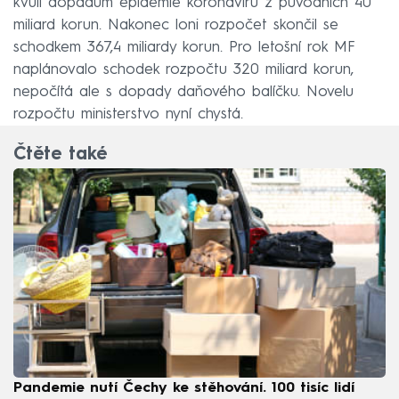
kvůli dopadům epidemie koronaviru z původních 40
miliard korun. Nakonec loni rozpočet skončil se
schodkem 367,4 miliardy korun. Pro letošní rok MF
naplánovalo schodek rozpočtu 320 miliard korun,
nepočítá ale s dopady daňového balíčku. Novelu
rozpočtu ministerstvo nyní chystá.
Čtěte také
Pandemie nutí Čechy ke stěhování. 100 tisíc lidí