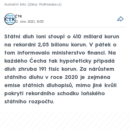
Ilustrační foto
Zdroj: Profimedia.cz
ČTK
12. úno 2021, 16:55
Státní dluh loni stoupl o 410 miliard korun
na rekordní 2,05 bilionu korun. V pátek o
tom informovalo ministerstvo financí. Na
každého Čecha tak hypoteticky připadá
dluh zhruba 191 tisíc korun. Za nárůstem
státního dluhu v roce 2020 je zejména
emise státních dluhopisů, mimo jiné kvůli
pokrytí rekordního schodku loňského
státního rozpočtu.