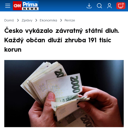
Domů
Zprávy
Ekonomika
Peníze
Česko vykázalo závratný státní dluh.
Každý občan dluží zhruba 191 tisíc
korun