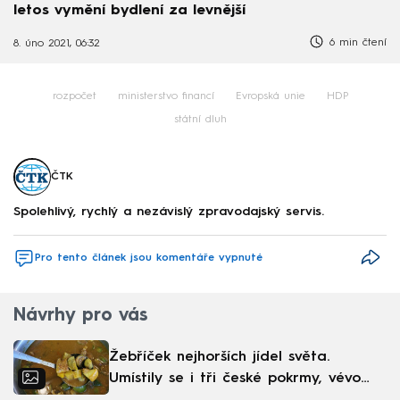
letos vymění bydlení za levnější
6 min čtení
8. úno 2021, 06:32
rozpočet
ministerstvo financí
Evropská unie
HDP
státní dluh
ČTK
Spolehlivý, rychlý a nezávislý zpravodajský servis.
Pro tento článek jsou komentáře vypnuté
Návrhy pro vás
Žebříček nejhorších jídel světa.
Umístily se i tři české pokrmy, vévodí
skandinávská kuchyně