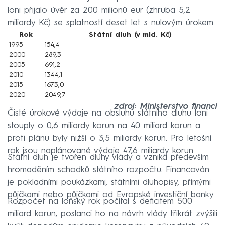
loni přijalo úvěr za 200 milionů eur (zhruba 5,2
miliardy Kč) se splatností deset let s nulovým úrokem.
Rok
Státní dluh (v mld. Kč)
1995
154,4
2000
289,3
2005
691,2
2010
1344,1
2015
1673,0
2020
2049,7
zdroj: Ministerstvo financí
Čisté úrokové výdaje na obsluhu státního dluhu loni
stouply o 0,6 miliardy korun na 40 miliard korun a
proti plánu byly nižší o 3,5 miliardy korun. Pro letošní
rok jsou naplánované výdaje 47,6 miliardy korun.
Státní dluh je tvořen dluhy vlády a vzniká především
hromaděním schodků státního rozpočtu. Financován
je pokladními poukázkami, státními dluhopisy, přímými
půjčkami nebo půjčkami od Evropské investiční banky.
Rozpočet na loňský rok počítal s deficitem 500
miliard korun, poslanci ho na návrh vlády třikrát zvýšili