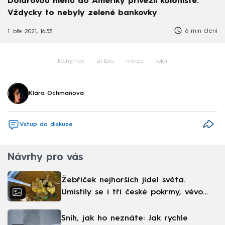
Dolarovou měnu do Ameriky přivezli kolonisté.
Vždycky to nebyly zelené bankovky
6 min čtení
1. bře 2021, 16:53
Jáchymov
stříbro
mince
tolar
Klára Ochmanová
Vstup do diskuze
Návrhy pro vás
Žebříček nejhorších jídel světa.
Umístily se i tři české pokrmy, vévodí
skandinávská kuchyně
Sníh, jak ho neznáte: Jak rychle