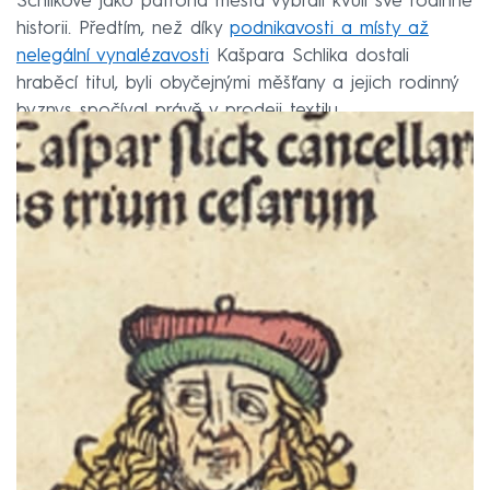
Schlikové jako patrona města vybrali kvůli své rodinné
historii. Předtím, než díky
podnikavosti a místy až
nelegální vynalézavosti
Kašpara Schlika dostali
hraběcí titul, byli obyčejnými měšťany a jejich rodinný
byznys spočíval právě v prodeji textilu.