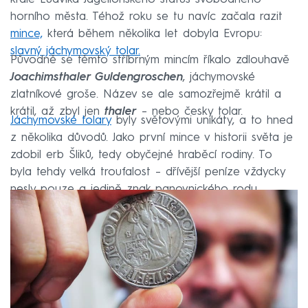
horního města. Téhož roku se tu navíc začala razit
mince,
která během několika let dobyla Evropu:
slavný jáchymovský tolar.
Původně se těmto stříbrným mincím říkalo zdlouhavě
Joachimsthaler Guldengroschen
, jáchymovské
zlatníkové groše. Název se ale samozřejmě krátil a
krátil, až zbyl jen
thaler
– nebo česky tolar.
Jáchymovské tolary
byly světovými unikáty, a to hned
z několika důvodů. Jako první mince v historii světa je
zdobil erb Šliků, tedy obyčejné hraběcí rodiny. To
byla tehdy velká troufalost – dřívější peníze vždycky
nesly pouze a jedině znak panovnického rodu.