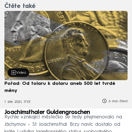
Čtěte také
Video
Pořad: Od tolaru k dolaru aneb 500 let tvrdé
měny
6 min čtení
1. bře 2021, 17:01
Joachimsthaler Guldengroschen
Rychle vznikající městečko se tedy přejmenovalo na
Jáchymov – St. Joachimsthal. Brzy navíc dostalo od
krále Ludvíka Jagellonského status svobodného