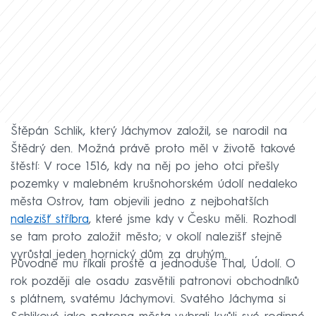
Štěpán Schlik, který Jáchymov založil, se narodil na
Štědrý den. Možná právě proto měl v životě takové
štěstí: V roce 1516, kdy na něj po jeho otci přešly
pozemky v malebném krušnohorském údolí nedaleko
města Ostrov, tam objevili jedno z nejbohatších
nalezišť stříbra
, které jsme kdy v Česku měli. Rozhodl
se tam proto založit město; v okolí nalezišť stejně
vyrůstal jeden hornický dům za druhým.
Původně mu říkali prostě a jednoduše Thal, Údolí. O
rok později ale osadu zasvětili patronovi obchodníků
s plátnem, svatému Jáchymovi. Svatého Jáchyma si