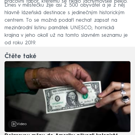
pracovní tábor, kterému se říkalo Jáchymovské peklo.
Dnes v městečku žije asi 2 500 obyvatel a je z něj
hlavně lázeňská destinace s jedinečným historickým
centrem. To se možná podaří nechat zapsat na
mezinárodní listinu památek UNESCO; hornická
krajina v jeho okolí už na tomto slavném seznamu je
od roku 2019.
Čtěte také
Video