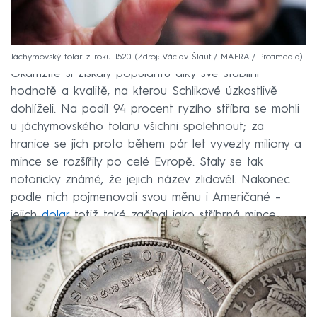
Jáchymovský tolar z roku 1520
Zdroj: Václav Šlauf / MAFRA / Profimedia
Okamžitě si získaly popularitu díky své stabilní
hodnotě a kvalitě, na kterou Schlikové úzkostlivě
dohlíželi. Na podíl 94 procent ryzího stříbra se mohli
u jáchymovského tolaru všichni spolehnout; za
hranice se jich proto během pár let vyvezly miliony a
mince se rozšířily po celé Evropě. Staly se tak
notoricky známé, že jejich název zlidověl. Nakonec
podle nich pojmenovali svou měnu i Američané –
jejich
dolar
totiž také začínal jako stříbrná mince.