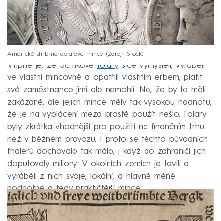
Americké stříbrné dolarové mince
Zdroj: iStock
Vtipné je, že Schlikové
tolary
sice vymysleli, vyráběli
ve vlastní mincovně a opatřili vlastním erbem, platit
své zaměstnance jimi ale nemohli. Ne, že by to měli
zakázané, ale jejich mince měly tak vysokou hodnotu,
že je na vyplácení mezd prostě použít nešlo. Tolary
byly zkrátka vhodnější pro použití na finančním trhu
než v běžném provozu. I proto se těchto původních
thalerů dochovalo tak málo, i když do zahraničí jich
doputovaly miliony: V okolních zemích je tavili a
vyráběli z nich svoje, lokální, a hlavně méně
hodnotné a tedy praktičtější mince.