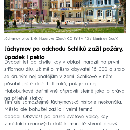
Jáchymov, ulice T. G. Masaryka
Zdroj: CC BY-SA 4.0 / Stanislav Dusík
Jáchymov po odchodu Schliků zažil požáry,
úpadek i peklo
Dvacet let od chvíle, kdy v oblasti narazili na první
stříbrnou žílu, už mělo město obyvatel 18 000 a stalo
se druhým nejlidnatějším v zemi. Schlikové v něm
působili ještě dalších 11 roků, pak je o něj
Habsburkové definitivně připravili, stejně jako o práva
na přilehlé statky.
Tím ale samozřejmě Jáchymovská historie neskončila.
Město ale bohužel zažilo i velmi temná
období. Obzvlášť po druhé světové válce, kdy
z místních uranových dolů komunisté stvořili děsivý