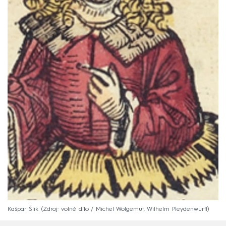
Kašpar Šlik
Zdroj: volné dílo / Michel Wolgemut, Wilhelm Pleydenwurff