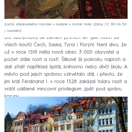
Socha středověkého horníka v kostele v Kutné Hoře
Zdroj: CC BY-SA 3.0
/ Juandev
Do Jáchymova se během prvních let sjeli havíři ze
všech koutů Čech, Saska, Tyrol i Porýní. Není divu, že
už v roce 1518 měla nová obec 3 000 obyvatel a
počet stále rostl a rostl. Šlikové šli pokroku naproti a
dali zřídit například špitál, knihovnu nebo dívčí školu. A
město pod jejich správou vzkvétalo dál, i přesto, že
jim král Ferdinand I. v roce 1528 zakázal tolary razit a
vrátil udělené mincovní privilegium zpět pod správu
koruny.