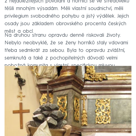
z nejdůležitějších povolání a horníci se ve středověku
těšili mnohým výsadám. Měli vlastní soudnictví, měli
privilegium svobodného pohybu a jistý výdělek. Jejich
osady jsou základem obrovského procenta českých
měst a obcí.
Na druhou stranu opravdu denně riskovali životy.
Nebylo neobvyklé, že se ženy horníků staly vdovami
třeba sedmkrát za sebou. Byla to opravdu zvláštní,
semknutá a také z pochopitelných důvodů velmi
pobožná komunita s vlastní, specifickou mluvou.