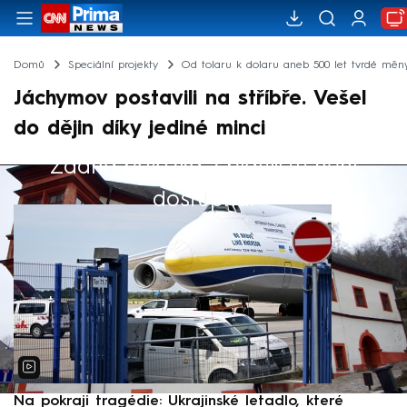
Domů
Speciální projekty
Od tolaru k dolaru aneb 500 let tvrdé měn
Jáchymov postavili na stříbře. Vešel
do dějin díky jediné minci
Žádná položka z playlistu není
Výběr redakce
dostupná.
Na pokraji tragédie: Ukrajinské letadlo, které
P