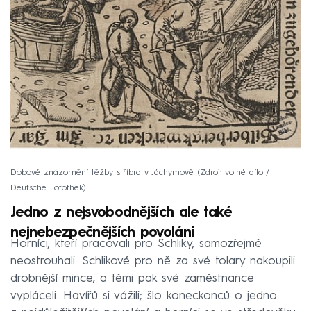
Dobové znázornění těžby stříbra v Jáchymově
Zdroj: volné dílo /
Deutsche Fotothek
Jedno z nejsvobodnějších ale také
nejnebezpečnějších povolání
Horníci, kteří pracovali pro Schliky, samozřejmě
neostrouhali. Schlikové pro ně za své tolary nakoupili
drobnější mince, a těmi pak své zaměstnance
vypláceli. Havířů si vážili; šlo koneckonců o jedno