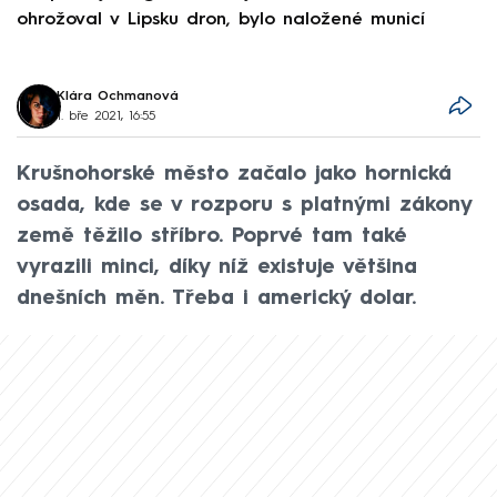
ohrožoval v Lipsku dron, bylo naložené municí
e
Klára Ochmanová
1. bře 2021, 16:55
Krušnohorské město začalo jako hornická
osada, kde se v rozporu s platnými zákony
země těžilo stříbro. Poprvé tam také
vyrazili minci, díky níž existuje většina
dnešních měn. Třeba i americký dolar.