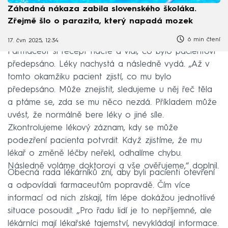
Záhadná nákaza zabila slovenského školáka.
Zřejmě šlo o parazita, který napadá mozek
6 min čtení
17. čvn 2025, 12:34
Farmaceut si recept načte a vidí, co bylo pacientovi
předepsáno. Léky nachystá a následně vydá. „Až v
tomto okamžiku pacient zjistí, co mu bylo
předepsáno. Může znejistit, sledujeme u něj řeč těla
a ptáme se, zda se mu něco nezdá. Příkladem může
uvést, že normálně bere léky o jiné síle.
Zkontrolujeme lékový záznam, kdy se může
podezření pacienta potvrdit. Když zjistíme, že mu
lékař o změně léčby neřekl, odhalíme chybu.
Následně voláme doktorovi a vše ověřujeme,“ doplnil.
Obecná rada lékárníků zní, aby byli pacienti otevření
a odpovídali farmaceutům popravdě. Čím více
informací od nich získají, tím lépe dokážou jednotlivé
situace posoudit. „Pro řadu lidí je to nepříjemné, ale
lékárníci mají lékařské tajemství, nevykládají informace.