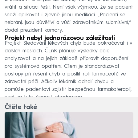
vrátit a situaci řešit. Není však výjimkou, že se pacient
snaží aplikovat i zjevně jinou medikaci. „Pacienti se
nebrání, jsou důvěřiví a vůči zdravotníkům submisivní,“
dodal prezident komory.
Projekt nebyl jednorázovou záležitostí
Projekt Sledování lékových chyb bude pokračovat i v
dalších měsících. ČLnK plánuje výsledky dále
analyzovat a na jejich základě připravit doporučení
pro systémová opatření. Cílem je standardizovat
postupy při řešení chyb a posílit roli farmaceutů ve
zdravotní péči. Ačkoliv lékárník odhalí chybu a
pomůže pacientovi zajistit bezpečnou farmakoterapii,
není za tuto činnost ohodnocen.
Čtěte také