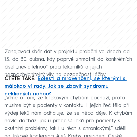
Zahajovací sběr dat v projektu proběhl ve dnech od
15. do 30. dubna, kdy poprvé zhmotnil do konkrétních
čísel „neviditelnou” práci lékárníků a jejich
nezpochybnitelný vliv na bezpečnost léčby.
ČTĚTE TAKÉ:
Bolesti a mravenčení, se kterými si
málokdo ví rady. Jak se zbavit syndromu
neklidných nohou?
„Víme o tom, že k lékovým chybám dochází, proto
musíme být s pacienty v kontaktu. I jejich řeč těla při
výdeji léků nám odhaluje, že se něco děje. K chybám
navíc dochází jak u předpisů léků pro pacienty s
akutními problémy, tak i u těch s chronickými,“ sdělil
na tiskové konferenci Aleš Krebs, prezident České