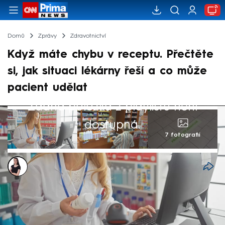
Domů
Zprávy
Zdravotnictví
Když máte chybu v receptu. Přečtěte
si, jak situaci lékárny řeší a co může
pacient udělat
Žádná položka z playlistu není
dostupná.
7 fotografií
Monika Kabourková
20. čvn 2025, 06:27
Více než dvanáct tisíc pochybení v
předpisech léčiv v průběhu dvou týdnů.