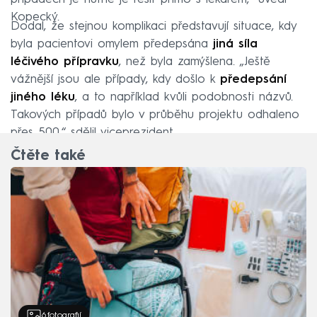
Kopecký.
Dodal, že stejnou komplikaci představují situace, kdy
byla pacientovi omylem předepsána
jiná síla
léčivého přípravku
, než byla zamýšlena. „Ještě
vážnější jsou ale případy, kdy došlo k
předepsání
jiného léku
, a to například kvůli podobnosti názvů.
Takových případů bylo v průběhu projektu odhaleno
přes 500,“ sdělil viceprezident.
Čtěte také
6
fotografií