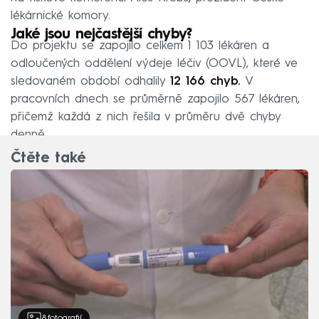
lékárnické komory.
Jaké jsou nejčastější chyby?
Do projektu se zapojilo celkem 1 103 lékáren a
odloučených oddělení výdeje léčiv (OOVL), které ve
sledovaném období odhalily
12 166 chyb.
V
pracovních dnech se průměrně zapojilo 567 lékáren,
přičemž každá z nich řešila v průměru dvě chyby
denně.
Čtěte také
8
fotografií