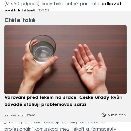
(9 460 případů). Jindy bylo nutné pacienta
odkázat
zpět k lékaři
(929).
Čtěte také
Varování před lékem na srdce. České úřady kvůli
závadě stahují problémovou šarži
6 min čtení
22. kvě 2025, 08:48
„Případy z praxe ukazují, že díky otevřené a
profesionální komunikaci mezi lékaři a farmaceuty