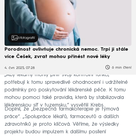
6
fotografií
Porodnost ovlivňuje chronická nemoc. Trpí jí stále
více Češek, zvrat mohou přinést nové léky
6 min čtení
4. čvn 2025, 07:28
„Aby lékárny mohly plnit svoji kontrolní funkci,
potřebují k tomu spravedlivé ohodnocení i udržitelné
podmínky pro poskytování lékárenské péče. K tomu
mohou pomoci také pravidla, která by stabilizovala
lékárenskou síť v tuzemsku,“ vysvětlil Krebs.
Doplnil, že „bezpečná farmakoterapie je týmová
práce“. „Spolupráce lékařů, farmaceutů a dalších
zdravotníků je proto klíčová. Věříme, že výsledky
projektu budou impulzem k dalšímu posílení