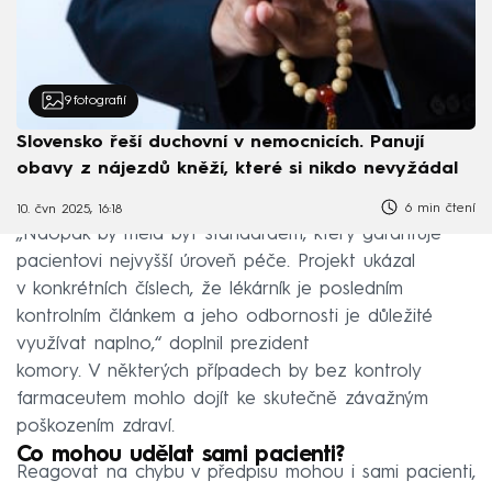
9
fotografií
Slovensko řeší duchovní v nemocnicích. Panují
obavy z nájezdů kněží, které si nikdo nevyžádal
6 min čtení
10. čvn 2025, 16:18
„Naopak by měla být standardem, který garantuje
pacientovi nejvyšší úroveň péče. Projekt ukázal
v konkrétních číslech, že lékárník je posledním
kontrolním článkem a jeho odbornosti je důležité
využívat naplno,“ doplnil prezident
komory. V některých případech by bez kontroly
farmaceutem mohlo dojít ke skutečně závažným
poškozením zdraví.
Co mohou udělat sami pacienti?
Reagovat na chybu v předpisu mohou i sami pacienti,