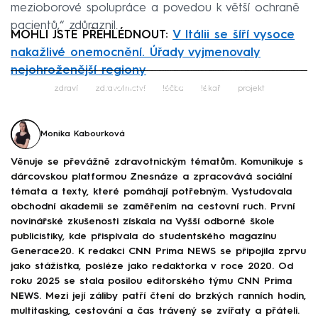
mezioborové spolupráce a povedou k větší ochraně
pacientů,“ zdůraznil.
MOHLI JSTE PŘEHLÉDNOUT:
V Itálii se šíří vysoce
nakažlivé onemocnění. Úřady vyjmenovaly
nejohroženější regiony
Failed to fetch
zdraví
zdravotnictví
léčba
lékař
projekt
Monika Kabourková
Věnuje se převážně zdravotnickým tématům. Komunikuje s
dárcovskou platformou Znesnáze a zpracovává sociální
témata a texty, které pomáhají potřebným. Vystudovala
obchodní akademii se zaměřením na cestovní ruch. První
novinářské zkušenosti získala na Vyšší odborné škole
publicistiky, kde přispívala do studentského magazínu
Generace20. K redakci CNN Prima NEWS se připojila zprvu
jako stážistka, posléze jako redaktorka v roce 2020. Od
roku 2025 se stala posilou editorského týmu CNN Prima
NEWS. Mezi její záliby patří čtení do brzkých ranních hodin,
multitasking, cestování a čas trávený se zvířaty a přáteli.