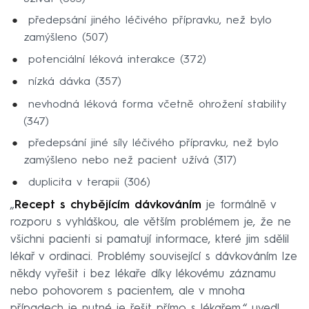
předepsání jiného léčivého přípravku, než bylo
zamýšleno (507)
potenciální léková interakce (372)
nízká dávka (357)
nevhodná léková forma včetně ohrožení stability
(347)
předepsání jiné síly léčivého přípravku, než bylo
zamýšleno nebo než pacient užívá (317)
duplicita v terapii (306)
„
Recept s chybějícím dávkováním
je formálně v
rozporu s vyhláškou, ale větším problémem je, že ne
všichni pacienti si pamatují informace, které jim sdělil
lékař v ordinaci. Problémy související s dávkováním lze
někdy vyřešit i bez lékaře díky lékovému záznamu
nebo pohovorem s pacientem, ale v mnoha
případech je nutné je řešit přímo s lékařem,“ uvedl