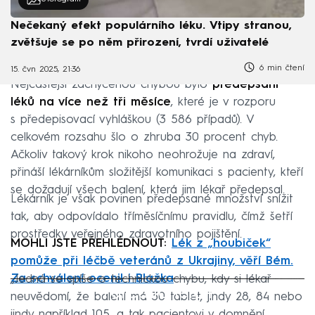
Nečekaný efekt populárního léku. Vtipy stranou,
zvětšuje se po něm přirození, tvrdí uživatelé
6 min čtení
15. čvn 2025, 21:36
Nejčastější zachycenou chybou bylo
předepsání
léků na více než tři měsíce
, které je v rozporu
s předepisovací vyhláškou (3 586 případů). V
celkovém rozsahu šlo o zhruba 30 procent chyb.
Ačkoliv takový krok nikoho neohrožuje na zdraví,
přináší lékárníkům složitější komunikaci s pacienty, kteří
se dožadují všech balení, která jim lékař předepsal.
Lékárník je však povinen předepsané množství snížit
tak, aby odpovídalo tříměsíčnímu pravidlu, čímž šetří
prostředky veřejného zdravotního pojištění.
MOHLI JSTE PŘEHLÉDNOUT:
Lék z „houbiček“
pomůže při léčbě veteránů z Ukrajiny, věří Bém.
Za schválení ocenil i Blažka
„Jedná se spíše o technickou chybu, kdy si lékař
Failed to fetch
neuvědomí, že balení má 30 tablet, jindy 28, 84 nebo
jindy například 105, a tak pacientovi v domnění,