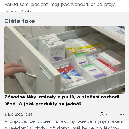
Pokud sami pacienti mají pochybnosti, ať se ptají,“
vyzval Krebs.
Čtěte také
Závadné léky zmizely z pultů, o stažení rozhodl
úřad. O jaké produkty se jedná?
6 min čtení
8. kvě 2025, 12:25
V případě, že pacient z lékárny odejde s jiným lékem
a uvědomí si chybu až doma, měl by se do lékárny