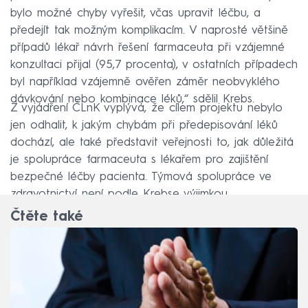
bylo možné chyby vyřešit, včas upravit léčbu, a
předejít tak možným komplikacím. V naprosté většině
případů lékař návrh řešení farmaceuta při vzájemné
konzultaci přijal (95,7 procenta), v ostatních případech
byl například vzájemně ověřen záměr neobvyklého
dávkování nebo kombinace léků,“ sdělil Krebs.
Z vyjádření ČLnK vyplývá, že cílem projektu nebylo
jen odhalit, k jakým chybám při předepisování léků
dochází, ale také představit veřejnosti to, jak důležitá
je spolupráce farmaceuta s lékařem pro zajištění
bezpečné léčby pacienta. Týmová spolupráce ve
zdravotnictví není podle Krebse výjimkou.
Čtěte také