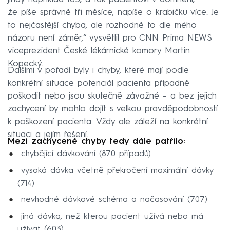
že píše správně tři měsíce, napíše o krabičku více. Je
to nejčastější chyba, ale rozhodně to dle mého
názoru není záměr,“ vysvětlil pro CNN Prima NEWS
viceprezident České lékárnické komory Martin
Kopecký.
Dalšími v pořadí byly i chyby, které mají podle
konkrétní situace potenciál pacienta případně
poškodit nebo jsou skutečně závažné – a bez jejich
zachycení by mohlo dojít s velkou pravděpodobností
k poškození pacienta. Vždy ale záleží na konkrétní
situaci a jejím řešení.
Mezi zachycené chyby tedy dále patřilo:
chybějící dávkování (870 případů)
vysoká dávka včetně překročení maximální dávky
(714)
nevhodné dávkové schéma a načasování (707)
jiná dávka, než kterou pacient užívá nebo má
užívat (603)