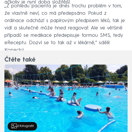
ačkoliv je nyní doba složitější.
„Z pohledu pacienta je dnes trochu problém v tom,
že vlastně neví, co má předepsáno. Pokud z
ordinace odchází s papírovým předpisem léků, tak je
vidí a skutečně může hned reagovat. Ale ve většině
případů se medikace předepisuje formou SMS, tedy
eReceptu. Dozví se to tak až v lékárně,“ sdělil
Kopecký.
Čtěte také
6
fotografií