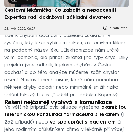
Cestovní lékárnička: Co zabalit a nepodcenit?
Expertka radí dodržovat základní devatero
6 min čtení
23. kvě 2025, 06:27
Zde k chybám dochází v důsledku „ukliknutí“ v
systému, kdy lékař vybírá medikaci, ale omylem klikne
na podobný název léku. „Elektronizace nám určitě
velmi pomohla, ale přináší zkrátka jiné typy chyb. Díky
projektu jsme odhalili, k jakým chybám v Česku
dochází a po této analýze můžeme začít chystat
řešení. Nastavit mechanismy, které nám pomohou
některé chyby odladit nebo minimálně snížit riziko
dělání takových chyb,“ sdělil pro redakci Kopecký.
Řešení nejčastěji vyplývá z komunikace
Ve většině případů byla situace vyřešena
okamžitou
telefonickou konzultací farmaceuta s lékařem
(1
262 případů) nebo
ve spolupráci s pacientem
či
jeho rodinným příslušníkem přímo v lékárně při výdeji