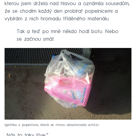
kterou jsem držela nad hlavou a oznámila sousedům,
že se chodím každý den probírat popelnicemi a
vybírám z nich hromadu tříděného materiálu.
Tak a teď po mně někdo hodí botu. Nebo
se začnou smát.
Igelitka z popelnice, která se mnou absolvovala schůzi
„Nás to taky štve.”