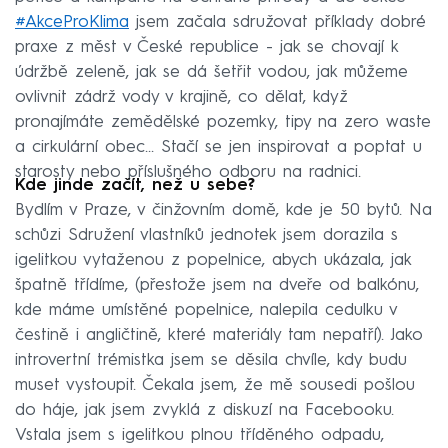
#AkceProKlima
jsem začala sdružovat příklady dobré
praxe z měst v České republice - jak se chovají k
údržbě zeleně, jak se dá šetřit vodou, jak můžeme
ovlivnit zádrž vody v krajině, co dělat, když
pronajímáte zemědělské pozemky, tipy na zero waste
a cirkulární obec... Stačí se jen inspirovat a poptat u
starosty nebo příslušného odboru na radnici.
Kde jinde začít, než u sebe?
Bydlím v Praze, v činžovním domě, kde je 50 bytů. Na
schůzi Sdružení vlastníků jednotek jsem dorazila s
igelitkou vytaženou z popelnice, abych ukázala, jak
špatně třídíme, (přestože jsem na dveře od balkónu,
kde máme umístěné popelnice, nalepila cedulku v
čestině i angličtině, které materiály tam nepatří). Jako
introvertní trémistka jsem se děsila chvíle, kdy budu
muset vystoupit. Čekala jsem, že mě sousedi pošlou
do háje, jak jsem zvyklá z diskuzí na Facebooku.
Vstala jsem s igelitkou plnou tříděného odpadu,