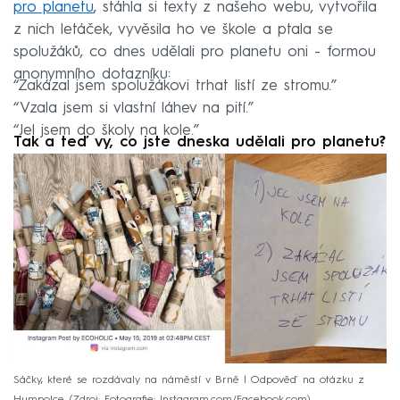
pro planetu
, stáhla si texty z našeho webu, vytvořila
z nich letáček, vyvěsila ho ve škole a ptala se
spolužáků, co dnes udělali pro planetu oni - formou
anonymního dotazníku:
“Zakázal jsem spolužákovi trhat listí ze stromu.”
“Vzala jsem si vlastní láhev na pití.”
“Jel jsem do školy na kole.”
Tak a teď vy, co jste dneska udělali pro planetu?
Sáčky, které se rozdávaly na náměstí v Brně | Odpověď na otázku z
Humpolce
Zdroj: Fotografie: Instagram.com/Facebook.com