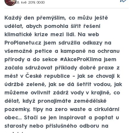
28. kvě 2019, 00:00
Každý den přemýšlím, co můžu ještě
udělat, abych pomohla šířit řešení
klimatické krize mezi lidi. Na web
ProPlanetu.cz jsem sdružila odkazy na
všemožné petice a kampaně na ochranu
přírody a do sekce #AkceProKlima jsem
začala sdružovat příklady dobré praxe z
měst v České republice - jak se chovají k
údržbě zeleně, jak se dá šetřit vodou, jak
můžeme ovlivnit zádrž vody v krajině, co
dělat, když pronajímáte zemědělské
pozemky, tipy na zero waste a cirkulární
obec... Stačí se jen inspirovat a poptat u
starosty nebo příslušného odboru na