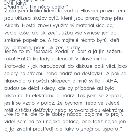
„Mě taky!”
„Pojďme s tím něco udělat.”
Žasla jsem kolika lidem to vadilo. Hlavním provinilcem
jsou uklízecí služby bytů, které jsou pronajímány přes
Airbnb. Hosté znovu využitelný materiál sice dají
vedle koše, ale uklízecí služba vše vynese jen do
směsné popelnice. A tak majitelé těchto bytů, kteří
byli přítomni, poučí uklízecí služby.
Jenže to mi nestačilo. Podali mi prst a já jim sežeru
ruku! Ha! Cítím tady potenciál! V hlavě mi to
šrotovalo - jak naroubovat do diskuze další věci, jako
soláry na střechu nebo nádrž na dešťovku… A pak se
hlasovalo o nových sklepech a mně svitlo - AHA,
budou se dělat sklepy, kde by případně asi bylo
místo na tu elektrárnu a nádrž! Tak jsem se zeptala,
jestli se vzalo v potaz, že bychom třeba ve sklepě
měli čističku dešťovky nebo fotovoltaickou elektrárnu…
„Ne to ne, ale to je dobrý nápad, pojďme to projít,
viděl jsem na to i nějaké dotace, ono totiž nejde jen
o to životní prostředí, ale taky o značnou úsporu…”