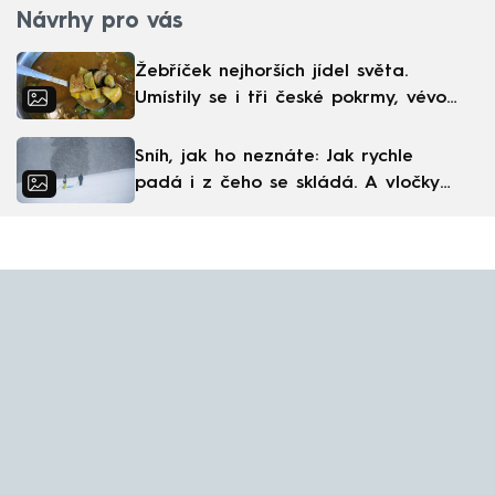
Návrhy pro vás
Žebříček nejhorších jídel světa.
Umístily se i tři české pokrmy, vévodí
skandinávská kuchyně
Sníh, jak ho neznáte: Jak rychle
padá i z čeho se skládá. A vločky
nejsou bílé