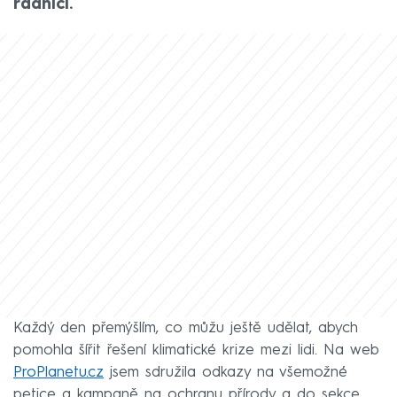
radnici.
Každý den přemýšlím, co můžu ještě udělat, abych
pomohla šířit řešení klimatické krize mezi lidi. Na web
ProPlanetu.cz
jsem sdružila odkazy na všemožné
petice a kampaně na ochranu přírody a do sekce