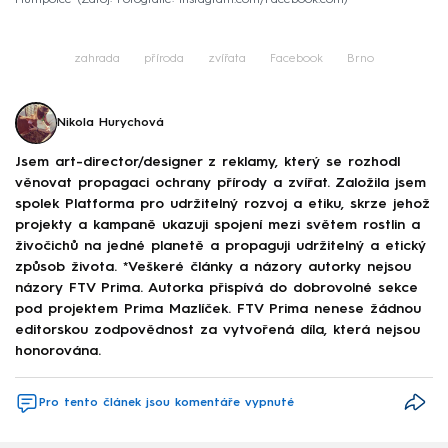
zahrada
příroda
zvířata
Facebook
Brno
Nikola Hurychová
Jsem art-director/designer z reklamy, který se rozhodl
věnovat propagaci ochrany přírody a zvířat. Založila jsem
spolek Platforma pro udržitelný rozvoj a etiku, skrze jehož
projekty a kampaně ukazuji spojení mezi světem rostlin a
živočichů na jedné planetě a propaguji udržitelný a etický
způsob života. *Veškeré články a názory autorky nejsou
názory FTV Prima. Autorka přispívá do dobrovolné sekce
pod projektem Prima Mazlíček. FTV Prima nenese žádnou
editorskou zodpovědnost za vytvořená díla, která nejsou
honorována.
Pro tento článek jsou komentáře vypnuté