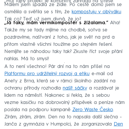
„Můj tajný projekt je komunitní zahrada na střeše.”
Málem jsem spadla ze židle. Po cestě domů jsem se
osmělila a svěřila se s tím, že
kompostuju v obýváku
.
Tak co? Teď už jsem divná, že jo?
„Já taky, mám vermikompostér s žížalama.”
Aha!
Takže my se tady míjíme na chodbě, sotva se
pozdravíme, naštvaní z toho, jak je svět na prd a
přitom vlastně všichni toužíme po stejném řešení.
Nemíjíte se náhodou taky tak? Zkuste říct svoje přání
nahlas. Má to smysl!
A to není všechno! Pár dní na to nám přišel na
Platformu pro udržitelný rozvoj a etiku
e-mail od
Anety z Brna, která se v rámci školního zadání na
ochranu přírody rozhodla
našít sáčky
a rozdávat je
lidem na náměstí. Nakonec si řekla, že s sebou
vezme kasičku na dobrovolný příspěvek a peníze nám
poslala na podporu kampaně
Zero Waste Česko
.
Zírám, zírám, zírám. Den na to napsala další slečna -
Janča z gymnázia v Humpolci, že zorganizovala
Den