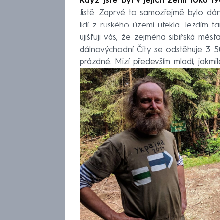
Když jste byl v jejich zemi roku 19
oceány, Chile)
Jistě. Zaprvé to samozřejmě bylo dán
Sedm let stopoval do Austrálie,
lidí z ruského území utekla. Jezdím t
velbloud
ujišťuji vás, že zejména sibiřská města
7. díl: Jan Říha (hory celého s
dálnovýchodní Čity se odstěhuje 3 5
Slepý horolezec leze na osmitis
prázdné. Mizí především mladí; jakmil