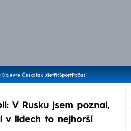
í
Objevte Česko
Jak ušetřit
Sport
Počasí
il: V Rusku jsem poznal,
v lidech to nejhorší