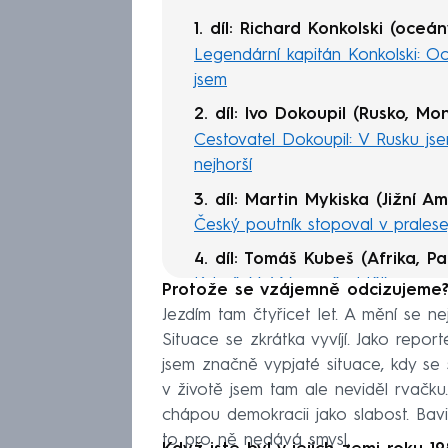
1. díl: Richard Konkolski (oceá
Legendární kapitán Konkolski: O
jsem
2. díl: Ivo Dokoupil
(Rusko, Mon
Cestovatel Dokoupil: V Rusku js
nejhorší
3. díl: Martin Mykiska (Jižní A
Český poutník stopoval v pralese
4. díl: Tomáš Kubeš (Afrika, 
Kubeš: V Africe mě chtěli poprav
Protože se vzájemně odcizujeme
existují
Jezdím tam čtyřicet let. A mění se n
Situace se zkrátka vyvíjí. Jako repor
5. díl: Saša Ryvolová (Yukon, 
jsem značně vypjaté situace, kdy se st
Česká trampka rýžovala zlato na
v životě jsem tam ale neviděl rvačku. 
chorály
chápou demokracii jako slabost. Bavi
6. díl: Roman Vehovský (Indie, 
to pro ně nedává smysl.