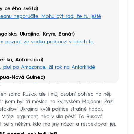
ny celého světa)
ceánu neporučíte. Mohu být rád, že tu ještě
golsko, Ukrajina, Krym, Banát)
em poznal, že vodka probouzí v lidech to
merika, Antarktida)
, plul po Amazonce, žil rok na Antarktidě
Papua-Nová Guinea)
it, potkal jsem Pygmeje. Voodoo i kanibalové
?
ejen samo Rusko, ale i můj osobní pohled na něj.
tér jsem byl tři měsíce na kyjevském Majdanu. Zažil
Aljaška, Západní Papua)
okiloví Ukrajinci kvůli politice strašně hádali,
 Klondiku. Medvědy grizzly zaháněla husitskými
Vítězí argument, nikoliv síla pěsti. To Rusové
t se s někým, kdo má jiný názor a respektovat jej,
Mongolsko, Austrálie, Sri Lanka, Timor,