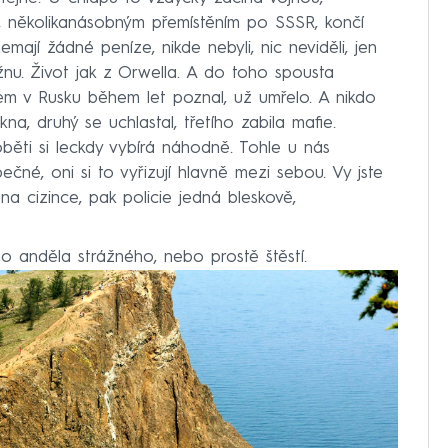
e, několikanásobným přemístěním po SSSR, končí
jí žádné peníze, nikde nebyli, nic neviděli, jen
žnu. Život jak z Orwella. A do toho spousta
jsem v Rusku během let poznal, už umřelo. A nikdo
na, druhý se uchlastal, třetího zabila mafie.
oběti si leckdy vybírá náhodně. Tohle u nás
ečné, oni si to vyřizují hlavně mezi sebou. Vy jste
na cizince, pak policie jedná bleskově,
 anděla strážného, nebo prostě štěstí.