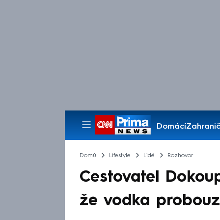
Domácí
Zahranič
Pořady
Domů
Lifestyle
Lidé
Rozhovor
Cestovatel Dokoup
že vodka probouzí 