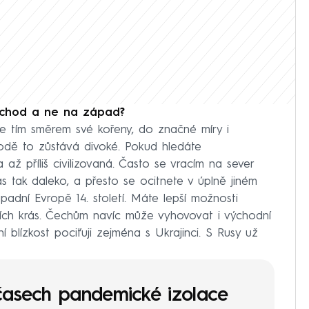
východ a ne na západ?
 tím směrem své kořeny, do značné míry i
hodě to zůstává divoké. Pokud hledáte
až příliš civilizovaná. Často se vracím na sever
 tak daleko, a přesto se ocitnete v úplně jiném
padní Evropě 14. století. Máte lepší možnosti
ních krás. Čechům navíc může vyhovovat i východní
ní blízkost pociťuji zejména s Ukrajinci. S Rusy už
 časech pandemické izolace