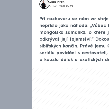
Lukáš Hron
29. pro 2020, 07:24
Při rozhovoru se nám ve stejn
nepřišlo jako náhoda: „Vůbec 
mongolská šamanka, o které 
odkrývat její tajemství.“ Doko
sibiřských končin. Právě jem
seriálu povídání s cestovatel
o kouzlu dálek a exotických d