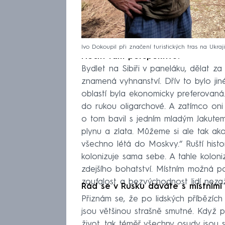
Ivo Dokoupil při značení turistických tras na Ukraj
Necítí tam perspektivu?
Bydlet na Sibiři v paneláku, dělat za
znamená vyhnanství. Dřív to bylo jin
oblastí byla ekonomicky preferovaná. 
do rukou oligarchové. A zatímco oni
o tom bavil s jedním mladým Jakutem.
plynu a zlata. Můžeme si ale tak ako
všechno létá do Moskvy.“ Ruští histor
kolonizuje sama sebe. A tahle kolon
zdejšího bohatství. Místním možná p
zoufalost a bezvýchodnost lidí neza
Rád se v Rusku dáváte s místními 
Přiznám se, že po lidských příbězích
jsou většinou strašně smutné. Když p
život, tak téměř všechny osudy jsou 