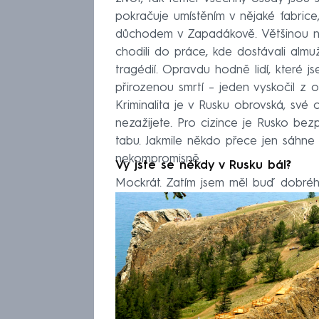
pokračuje umístěním v nějaké fabric
důchodem v Zapadákově. Většinou nema
chodili do práce, kde dostávali almu
tragédií. Opravdu hodně lidí, které 
přirozenou smrtí – jeden vyskočil z ok
Kriminalita je v Rusku obrovská, své 
nezažijete. Pro cizince je Rusko bezp
tabu. Jakmile někdo přece jen sáhne 
nekompromisně.
Vy jste se někdy v Rusku bál?
Mockrát. Zatím jsem měl buď dobrého