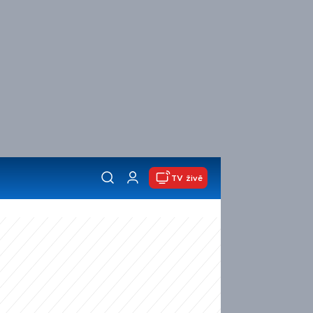
TV živě