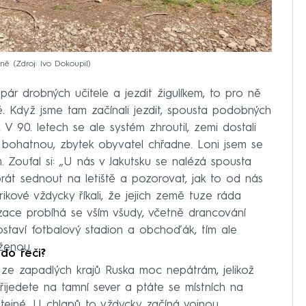
ině
Zdroj: Ivo Dokoupil
 pár drobných učitele a jezdit žigulíkem, to pro ně
é. Když jsme tam začínali jezdit, spousta podobných
V 90. letech se ale systém zhroutil, zemi dostali
 bohatnou, zbytek obyvatel chřadne. Loni jsem se
 Zoufal si: „U nás v Jakutsku se nalézá spousta
rát sednout na letiště a pozorovat, jak to od nás
ikové vždycky říkali, že jejich země tuze ráda
izace probíhá se vším všudy, včetně drancování
ostaví fotbalový stadion a obchoďák, tím ale
ženou.
do řeči?
 ze zapadlých krajů Ruska moc nepátrám, jelikož
řijedete na tamní sever a ptáte se místních na
stejné. U chlapů to vždycky začíná vojnou,