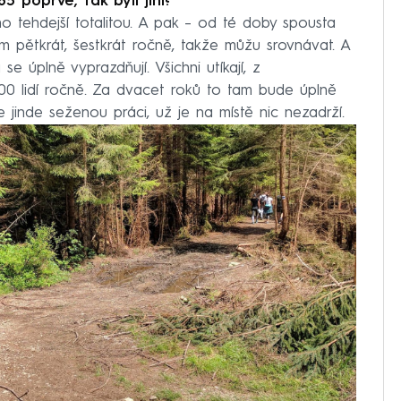
85 poprvé, tak byli jiní?
o tehdejší totalitou. A pak – od té doby spousta
 přes moře a poušť Gobi. Vezl ho buvol i
am pětkrát, šestkrát ročně, takže můžu srovnávat. A
 se úplně vyprazdňují. Všichni utíkají, z
věta)
00 lidí ročně. Za dvacet roků to tam bude úplně
ícovky, jednou chce zdolat i Mount Everest
e jinde seženou práci, už je na místě nic nezadrží.