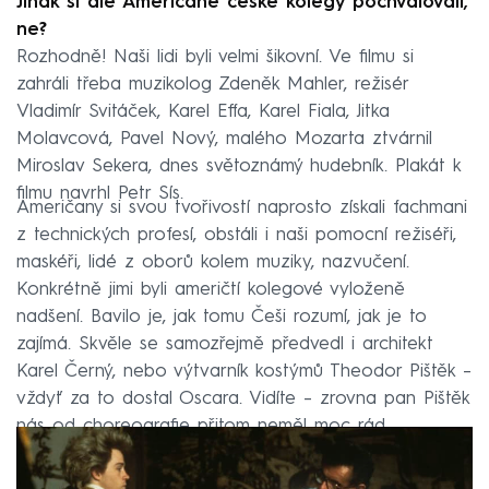
Jinak si ale Američané české kolegy pochvalovali,
ne?
Rozhodně! Naši lidi byli velmi šikovní. Ve filmu si
zahráli třeba muzikolog Zdeněk Mahler, režisér
Vladimír Svitáček, Karel Effa, Karel Fiala, Jitka
Molavcová, Pavel Nový, malého Mozarta ztvárnil
Miroslav Sekera, dnes světoznámý hudebník. Plakát k
filmu navrhl Petr Sís.
Američany si svou tvořivostí naprosto získali fachmani
z technických profesí, obstáli i naši pomocní režiséři,
maskéři, lidé z oborů kolem muziky, nazvučení.
Konkrétně jimi byli američtí kolegové vyloženě
nadšení. Bavilo je, jak tomu Češi rozumí, jak je to
zajímá. Skvěle se samozřejmě předvedl i architekt
Karel Černý, nebo výtvarník kostýmů Theodor Pištěk –
vždyť za to dostal Oscara. Vidíte – zrovna pan Pištěk
nás od choreografie přitom neměl moc rád.