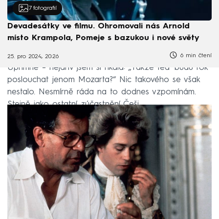
7
fotografií
Devadesátky ve filmu. Ohromovali nás Arnold
místo Krampola, Pomeje s bazukou i nové světy
6 min čtení
25. pro 2024, 20:26
Upřímně – nejdřív jsem si říkala: „Takže teď budu rok
poslouchat jenom Mozarta?“ Nic takového se však
nestalo. Nesmírně ráda na to dodnes vzpomínám.
Stejně jako ostatní zúčastnění Češi.