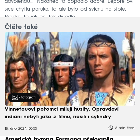
dovolenou…“ Nakonec to dopadlo dobře. Leporellovi
sice chytla paruka, to ale bylo od svícnu na stole.
Přečkal to jak on, tak divadlo.
Čtěte také
7
fotografií
Vinnetouovi potomci milují husity. Opravdoví
indiáni nebyli jako z filmu, nosili i cylindry
6 min čtení
18. úno 2024, 06:55
Americká hymna Formana překvapila