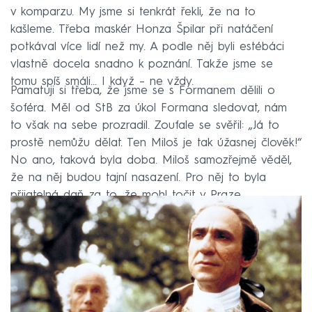
v komparzu. My jsme si tenkrát řekli, že na to
kašleme. Třeba maskér Honza Špilar při natáčení
potkával více lidí než my. A podle něj byli estébáci
vlastně docela snadno k poznání. Takže jsme se
tomu spíš smáli… I když – ne vždy.
Pamatuji si třeba, že jsme se s Formanem dělili o
šoféra. Měl od StB za úkol Formana sledovat, nám
to však na sebe prozradil. Zoufale se svěřil: „Já to
prostě nemůžu dělat. Ten Miloš je tak úžasnej člověk!“
No ano, taková byla doba. Miloš samozřejmě věděl,
že na něj budou tajní nasazení. Pro něj to byla
přijatelná daň za to, že mohl točit v Praze.