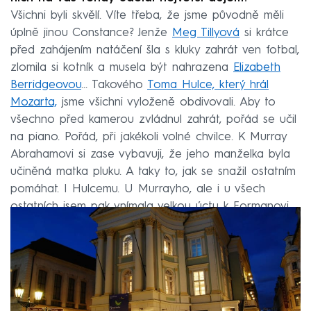
Všichni byli skvělí. Víte třeba, že jsme původně měli
úplně jinou Constance? Jenže
Meg Tillyová
si krátce
před zahájením natáčení šla s kluky zahrát ven fotbal,
zlomila si kotník a musela být nahrazena
Elizabeth
Berridgeovou
… Takového
Toma Hulce, který hrál
Mozarta,
jsme všichni vyloženě obdivovali. Aby to
všechno před kamerou zvládnul zahrát, pořád se učil
na piano. Pořád, při jakékoli volné chvilce. K Murray
Abrahamovi si zase vybavuji, že jeho manželka byla
učiněná matka pluku. A taky to, jak se snažil ostatním
pomáhat. I Hulcemu. U Murrayho, ale i u všech
ostatních jsem pak vnímala velkou úctu k Formanovi.