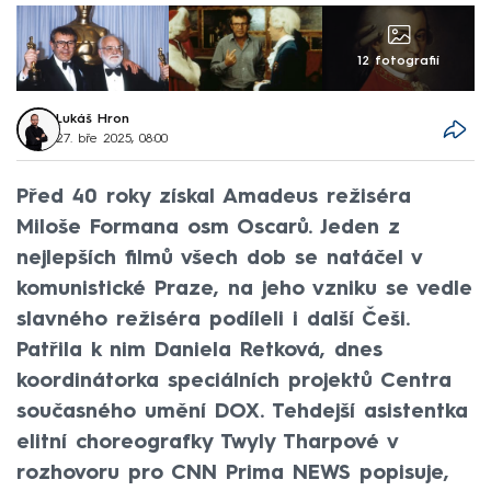
12 fotografií
Lukáš Hron
27. bře 2025, 08:00
Před 40 roky získal Amadeus režiséra
Miloše Formana osm Oscarů. Jeden z
nejlepších filmů všech dob se natáčel v
komunistické Praze, na jeho vzniku se vedle
slavného režiséra podíleli i další Češi.
Patřila k nim Daniela Retková, dnes
koordinátorka speciálních projektů Centra
současného umění DOX. Tehdejší asistentka
elitní choreografky Twyly Tharpové v
rozhovoru pro CNN Prima NEWS popisuje,