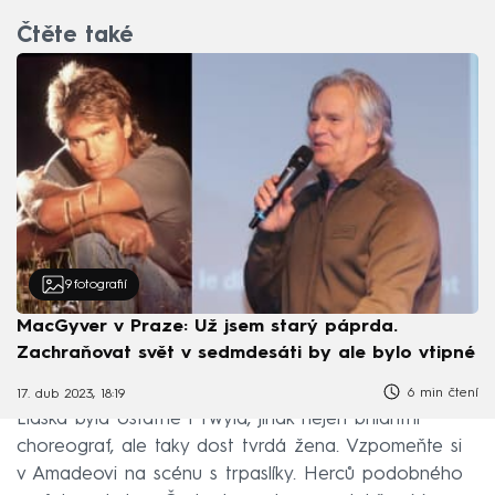
Čtěte také
9
fotografií
MacGyver v Praze: Už jsem starý páprda.
Zachraňovat svět v sedmdesáti by ale bylo vtipné
6 min čtení
17. dub 2023, 18:19
Lidská byla ostatně i Twyla, jinak nejen brilantní
choreograf, ale taky dost tvrdá žena. Vzpomeňte si
v Amadeovi na scénu s trpaslíky. Herců podobného