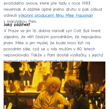
exotického ovoce, které jste tady v roce 1983
nesehnali. A zážitek úplně jiného druhu si pak odsud
odvezli
výkonný producent filmu Mike Hausman
s manželkou Pam.
Jaký zážitek?
V Praze se jim 16. dubna narodil syn Colt. Byli hned
zajedno, že věří českým porodníkům, že nepojedou
jinam. Mike si jen myslel, že bude moci být na
porodním sále, což se u nás mužům v 80. letech
nepovolovalo. Takže s Pam dostali vysílačky, s jejichž
pomocí spolu během porodu komunikovali.