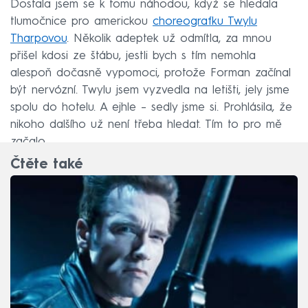
Dostala jsem se k tomu náhodou, když se hledala
tlumočnice pro americkou
choreografku Twylu
Tharpovou
. Několik adeptek už odmítla, za mnou
přišel kdosi ze štábu, jestli bych s tím nemohla
alespoň dočasně vypomoci, protože Forman začínal
být nervózní. Twylu jsem vyzvedla na letišti, jely jsme
spolu do hotelu. A ejhle – sedly jsme si. Prohlásila, že
nikoho dalšího už není třeba hledat. Tím to pro mě
začalo.
Čtěte také