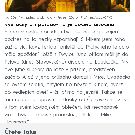
Natáčení Amadea probíhalo v Praze.
Zdroj: Profimedia.cz/ČTK
Vysílačky při porodu? To je docela divočina.
S péčí v české porodnici byli ale velice spokojení,
dodnes na to hezky vzpomínají. S Mikem jsem toho
zažila víc. Když tenkrát přiletěl do Prahy, jeho letadlo
mělo zpoždění. Ještě s Twylou jsme přitom měli jít do
Tylova (dnes Stavovského) divadla na Louskáčka. My
dvě jsme si sedly do lóže v přízemí, představení
začalo. A až v jeho průběhu dorazil i Mike. Uvaděčka
se ovšem spletla, omylem ho nevzala k nám, nýbrž
do vedlejších dveří – čili přímo na jeviště. Takže se
tam najednou uprostřed klasiky od Čajkovského zjevil
v tom svém kovbojském oblečení, lidi nechápavě
zírali. Twyla jen suše pronesla: „Tak to je Mike
Hausman.“
Čtěte také