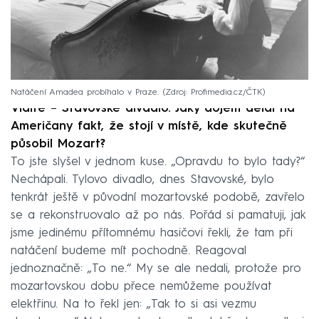
Natáčení Amadea probíhalo v Praze.
Zdroj: Profimedia.cz/ČTK
Vidíte – Stavovské divadlo. Jaký dojem dělal na
Američany fakt, že stojí v místě, kde skutečně
působil Mozart?
To jste slyšel v jednom kuse. „Opravdu to bylo tady?“
Nechápali. Tylovo divadlo, dnes Stavovské, bylo
tenkrát ještě v původní mozartovské podobě, zavřelo
se a rekonstruovalo až po nás. Pořád si pamatuji, jak
jsme jedinému přítomnému hasičovi řekli, že tam při
natáčení budeme mít pochodně. Reagoval
jednoznačně: „To ne.“ My se ale nedali, protože pro
mozartovskou dobu přece nemůžeme používat
elektřinu. Na to řekl jen: „Tak to si asi vezmu