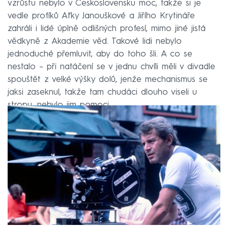
vzrůstu nebylo v Československu moc, takže si je
vedle profíků Aťky Janouškové a Jiřího Krytináře
zahráli i lidé úplně odlišných profesí, mimo jiné jistá
vědkyně z Akademie věd. Takové lidi nebylo
jednoduché přemluvit, aby do toho šli. A co se
nestalo – při natáčení se v jednu chvíli měli v divadle
spouštět z velké výšky dolů, jenže mechanismus se
jaksi zaseknul, takže tam chudáci dlouho viseli u
stropu, nebylo jim pomoci.