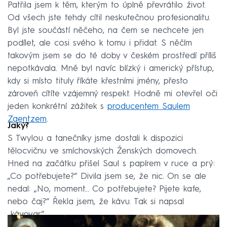
Patřila jsem k těm, kterým to úplně převrátilo život.
Od všech jste tehdy cítil neskutečnou profesionalitu.
Byl jste součástí něčeho, na čem se nechcete jen
podílet, ale cosi svého k tomu i přidat. S něčím
takovým jsem se do té doby v českém prostředí příliš
nepotkávala. Mně byl navíc blízký i americký přístup,
kdy si místo tituly říkáte křestními jmény, přesto
zároveň cítíte vzájemný respekt. Hodně mi otevřel oči
jeden konkrétní zážitek s
producentem Saulem
Zaentzem
.
Jaký?
S Twylou a tanečníky jsme dostali k dispozici
tělocvičnu ve smíchovských Ženských domovech.
Hned na začátku přišel Saul s papírem v ruce a prý:
„Co potřebujete?“ Divila jsem se, že nic. On se ale
nedal: „No, moment… Co potřebujete? Pijete kafe,
nebo čaj?“ Řekla jsem, že kávu. Tak si napsal
„kávovar“.