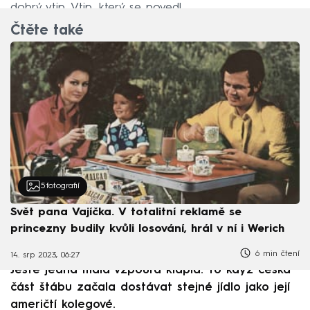
dobrý vtip. Vtip, který se povedl.
Čtěte také
5
fotografií
Svět pana Vajíčka. V totalitní reklamě se
princezny budily kvůli losování, hrál v ní i Werich
6 min čtení
14. srp 2023, 06:27
Ještě jedna malá vzpoura klapla. To když česká
část štábu začala dostávat stejné jídlo jako její
američtí kolegové.