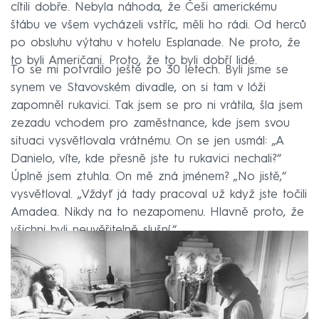
cítili dobře. Nebyla náhoda, že Češi americkému
štábu ve všem vycházeli vstříc, měli ho rádi. Od herců
po obsluhu výtahu v hotelu Esplanade. Ne proto, že
to byli Američani. Proto, že to byli dobří lidé.
To se mi potvrdilo ještě po 30 letech. Byli jsme se
synem ve Stavovském divadle, on si tam v lóži
zapomněl rukavici. Tak jsem se pro ni vrátila, šla jsem
zezadu vchodem pro zaměstnance, kde jsem svou
situaci vysvětlovala vrátnému. On se jen usmál: „A
Danielo, víte, kde přesně jste tu rukavici nechali?“
Úplně jsem ztuhla. On mě zná jménem? „No jistě,“
vysvětloval. „Vždyť já tady pracoval už když jste točili
Amadea. Nikdy na to nezapomenu. Hlavně proto, že
všichni byli neuvěřitelně slušní.“