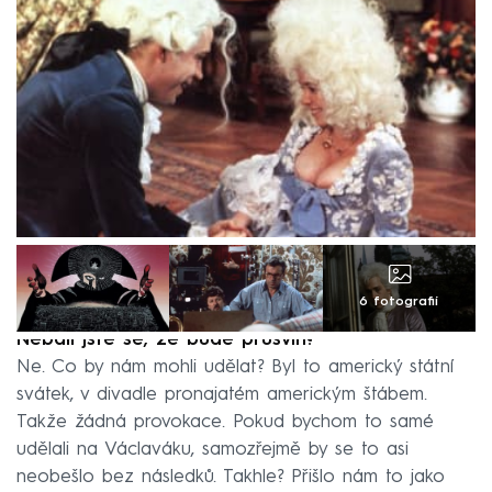
6 fotografií
Nebáli jste se, že bude průšvih?
Ne. Co by nám mohli udělat? Byl to americký státní
svátek, v divadle pronajatém americkým štábem.
Takže žádná provokace. Pokud bychom to samé
udělali na Václaváku, samozřejmě by se to asi
neobešlo bez následků. Takhle? Přišlo nám to jako