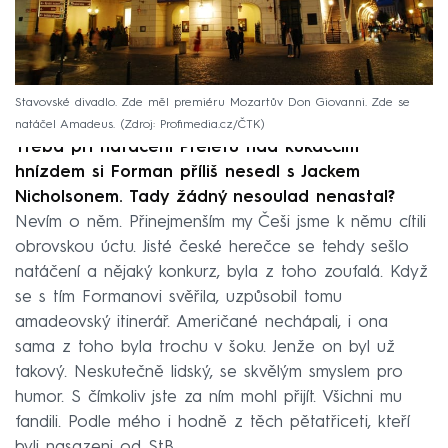
Stavovské divadlo. Zde měl premiéru Mozartův Don Giovanni. Zde se
natáčel Amadeus.
Zdroj: Profimedia.cz/ČTK
Třeba při natáčení Přeletu nad kukaččím
hnízdem si Forman příliš nesedl s Jackem
Nicholsonem. Tady žádný nesoulad nenastal?
Nevím o něm. Přinejmenším my Češi jsme k němu cítili
obrovskou úctu. Jisté české herečce se tehdy sešlo
natáčení a nějaký konkurz, byla z toho zoufalá. Když
se s tím Formanovi svěřila, uzpůsobil tomu
amadeovský itinerář. Američané nechápali, i ona
sama z toho byla trochu v šoku. Jenže on byl už
takový. Neskutečně lidský, se skvělým smyslem pro
humor. S čímkoliv jste za ním mohl přijít. Všichni mu
fandili. Podle mého i hodně z těch pětatřiceti, kteří
byli nasazeni od StB.