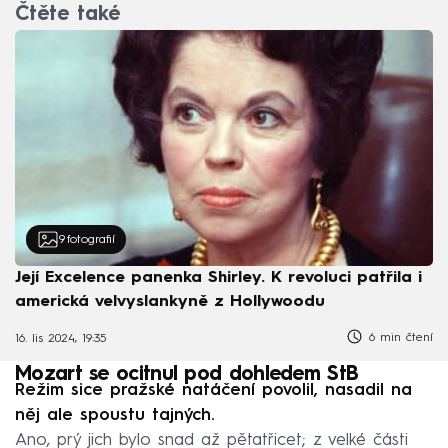
Čtěte také
9
fotografií
Její Excelence panenka Shirley. K revoluci patřila i
americká velvyslankyně z Hollywoodu
6 min čtení
16. lis 2024, 19:35
Mozart se ocitnul pod dohledem StB
Režim sice pražské natáčení povolil, nasadil na
něj ale spoustu tajných.
Ano, prý jich bylo snad až pětatřicet; z velké části