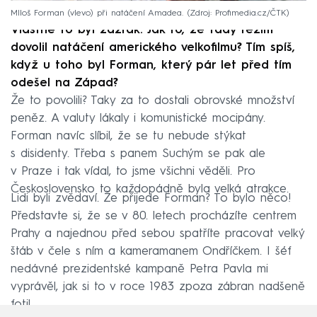
MIloš Forman (vlevo) při natáčení Amadea.
Zdroj: Profimedia.cz/ČTK
Vlastně to byl zázrak. Jak to, že tady režim
dovolil natáčení amerického velkofilmu? Tím spíš,
když u toho byl Forman, který pár let před tím
odešel na Západ?
Že to povolili? Taky za to dostali obrovské množství
peněz. A valuty lákaly i komunistické mocipány.
Forman navíc slíbil, že se tu nebude stýkat
s disidenty. Třeba s panem Suchým se pak ale
v Praze i tak vídal, to jsme všichni věděli. Pro
Československo to každopádně byla velká atrakce.
Lidi byli zvědaví. Že přijede Forman? To bylo něco!
Představte si, že se v 80. letech procházíte centrem
Prahy a najednou před sebou spatříte pracovat velký
štáb v čele s ním a kameramanem Ondříčkem. I šéf
nedávné prezidentské kampaně Petra Pavla mi
vyprávěl, jak si to v roce 1983 zpoza zábran nadšeně
fotil.