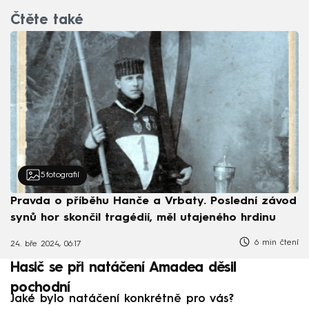
Čtěte také
5
fotografií
Pravda o příběhu Hanče a Vrbaty. Poslední závod
synů hor skončil tragédií, měl utajeného hrdinu
6 min čtení
24. bře 2024, 06:17
Hasič se při natáčení Amadea děsil
pochodní
Jaké bylo natáčení konkrétně pro vás?