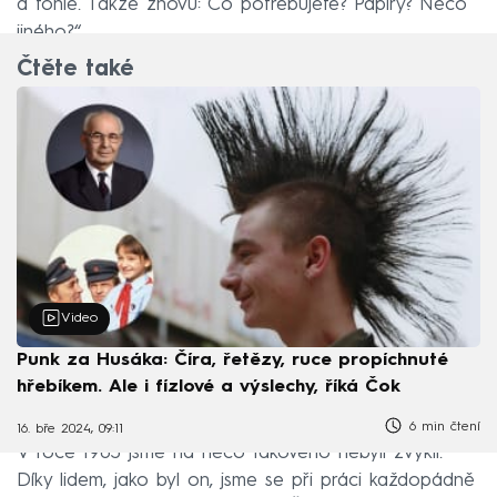
a tohle. Takže znovu: Co potřebujete? Papíry? Něco
jiného?“
Čtěte také
Video
Punk za Husáka: Číra, řetězy, ruce propíchnuté
hřebíkem. Ale i fízlové a výslechy, říká Čok
6 min čtení
16. bře 2024, 09:11
V roce 1983 jsme na něco takového nebyli zvyklí.
Díky lidem, jako byl on, jsme se při práci každopádně