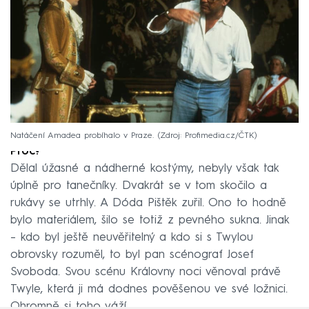
Natáčení Amadea probíhalo v Praze.
Zdroj: Profimedia.cz/ČTK
Proč?
Dělal úžasné a nádherné kostýmy, nebyly však tak
úplně pro tanečníky. Dvakrát se v tom skočilo a
rukávy se utrhly. A Dóda Pištěk zuřil. Ono to hodně
bylo materiálem, šilo se totiž z pevného sukna. Jinak
– kdo byl ještě neuvěřitelný a kdo si s Twylou
obrovsky rozuměl, to byl pan scénograf Josef
Svoboda. Svou scénu Královny noci věnoval právě
Twyle, která ji má dodnes pověšenou ve své ložnici.
Ohromně si toho váží.