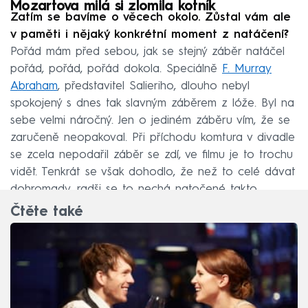
Mozartova milá si zlomila kotník
Zatím se bavíme o věcech okolo. Zůstal vám ale
v paměti i nějaký konkrétní moment z natáčení?
Pořád mám před sebou, jak se stejný záběr natáčel
pořád, pořád, pořád dokola. Speciálně
F. Murray
Abraham
, představitel Salieriho, dlouho nebyl
spokojený s dnes tak slavným záběrem z lóže. Byl na
sebe velmi náročný. Jen o jediném záběru vím, že se
zaručeně neopakoval. Při příchodu komtura v divadle
se zcela nepodařil záběr se zdí, ve filmu je to trochu
vidět. Tenkrát se však dohodlo, že než to celé dávat
dohromady, radši se to nechá natočené takto.
Čtěte také