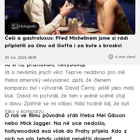
6
fotografií
Češi a gastroluxus: Před Michelinem jsme si rádi
připlatili za čínu od Gotta i za kuře s broskví
6 min čtení
29. čvc 2023, 08:59
Já si to, přiznávám, nevybavuji.
Já si nevšimla jiných věcí. Teprve nedávno pro mě
třeba americký velvyslanec zjistil, že členem
komparzu byl i výtvarník David Černý; ještě jako malý
kluk. David mi potvrdil, že tam v jedné scéně stojí
v davu. Zpětně se mi vůbec hlásí hodně lidí, že byli
taky v komparzu.
O roli ve filmu původně stáli třeba Mel Gibson
nebo Mick Jagger. Na ně sice nedošlo,
hollywoodská esa však do Prahy přijela.
Kdo z
nich na vás tehdy udělal největší dojem?