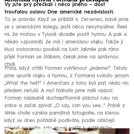
Vy jste prý přečkali i něco jiného – dost
troufalou oslavu Dne americké nezávislosti.
To je pravda. Když se přiblížil 4. červenec, bavili jsme
se s americkými kolegy, jestli něco nevymyslíme. Řekli
mi, že mohou v Tylově divadle pustit hymnu. A pak si
někdo vzpomněl, že má i americkou vlajku. Takže ji
kluci srolovanou pověsili na lustr. Jakmile pak ráno
přijel Forman se štábem, čekali jsme na správnou
chvíli.
Přišla, když chtěl Forman vykřiknout „jedeme!“. Tehdy
jsme spustili vlajku a hymnu, z Formana vylezlo jenom:
„What the hell?“ I Američani z toho byli paf, nikdo nic
předem netušil. A my? Nahoře jsme měli radost.
Forman následně duchapřítomně plácnul ruku na
srdce a začal zpívat „O say, can you see...“ Právě z
téhle chvíle vznikla památná fotografie, na kterou
když se dnes pořádně podíváte, podle obličejů
přesně poznáte, kdo musel patřit k estébákům.