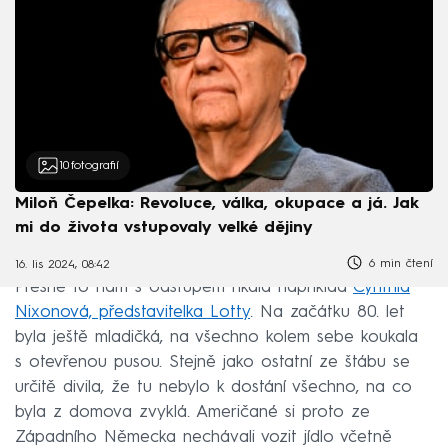
10
fotografií
Miloň Čepelka: Revoluce, válka, okupace a já. Jak
mi do života vstupovaly velké dějiny
6 min čtení
16. lis 2024, 08:42
Přesně to nám s odstupem říkala například
Cynthia
Nixonová, představitelka Lotty
. Na začátku 80. let
byla ještě mladičká, na všechno kolem sebe koukala
s otevřenou pusou. Stejně jako ostatní ze štábu se
určitě divila, že tu nebylo k dostání všechno, na co
byla z domova zvyklá. Američané si proto ze
Západního Německa nechávali vozit jídlo včetně