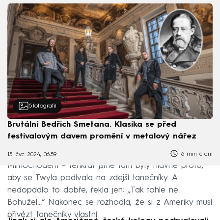
5
fotografií
Brutální Bedřich Smetana. Klasika se před
festivalovým davem promění v metalový nářez
6 min čtení
15. čvc 2024, 06:59
Mimochodem – tenkrát jsme tam byly hlavně proto,
aby se Twyla podívala na zdejší tanečníky. A
nedopadlo to dobře, řekla jen: „Tak tohle ne.
Bohužel…“ Nakonec se rozhodla, že si z Ameriky musí
přivézt tanečníky vlastní.