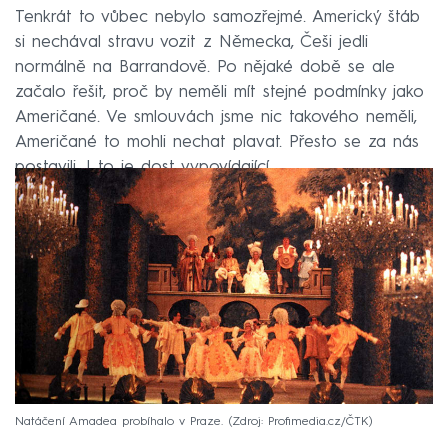
Tenkrát to vůbec nebylo samozřejmé. Americký štáb
si nechával stravu vozit z Německa, Češi jedli
normálně na Barrandově. Po nějaké době se ale
začalo řešit, proč by neměli mít stejné podmínky jako
Američané. Ve smlouvách jsme nic takového neměli,
Američané to mohli nechat plavat. Přesto se za nás
postavili. I to je dost vypovídající.
Natáčení Amadea probíhalo v Praze.
Zdroj: Profimedia.cz/ČTK