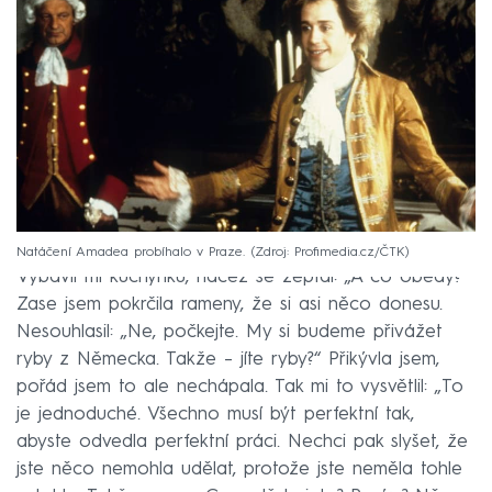
Natáčení Amadea probíhalo v Praze.
Zdroj: Profimedia.cz/ČTK
Vybavil mi kuchyňku, načež se zeptal: „A co obědy?“
Zase jsem pokrčila rameny, že si asi něco donesu.
Nesouhlasil: „Ne, počkejte. My si budeme přivážet
ryby z Německa. Takže – jíte ryby?“ Přikývla jsem,
pořád jsem to ale nechápala. Tak mi to vysvětlil: „To
je jednoduché. Všechno musí být perfektní tak,
abyste odvedla perfektní práci. Nechci pak slyšet, že
jste něco nemohla udělat, protože jste neměla tohle