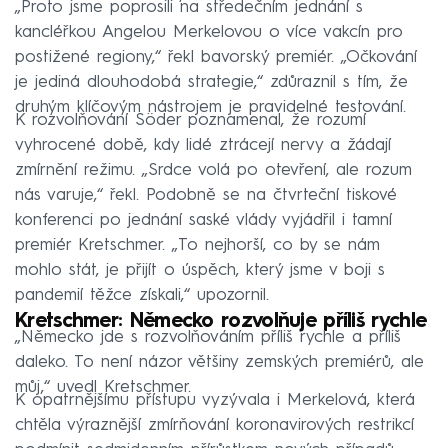
„Proto jsme poprosili na středečním jednání s
kancléřkou Angelou Merkelovou o více vakcín pro
postižené regiony,“ řekl bavorský premiér. „Očkování
je jediná dlouhodobá strategie,“ zdůraznil s tím, že
druhým klíčovým nástrojem je pravidelné testování.
K rozvolňování Söder poznamenal, že rozumí
vyhrocené době, kdy lidé ztrácejí nervy a žádají
zmírnění režimu. „Srdce volá po otevření, ale rozum
nás varuje,“ řekl. Podobně se na čtvrteční tiskové
konferenci po jednání saské vlády vyjádřil i tamní
premiér Kretschmer. „To nejhorší, co by se nám
mohlo stát, je přijít o úspěch, který jsme v boji s
pandemií těžce získali,“ upozornil.
Kretschmer: Německo rozvolňuje příliš rychle
„Německo jde s rozvolňováním příliš rychle a příliš
daleko. To není názor většiny zemských premiérů, ale
můj,“ uvedl Kretschmer.
K opatrnějšímu přístupu vyzývala i Merkelová, která
chtěla výraznější zmírňování koronavirových restrikcí