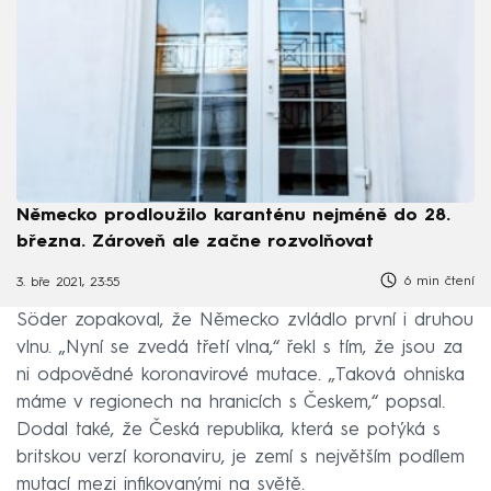
Německo prodloužilo karanténu nejméně do 28.
března. Zároveň ale začne rozvolňovat
6 min čtení
3. bře 2021, 23:55
Söder zopakoval, že Německo zvládlo první i druhou
vlnu. „Nyní se zvedá třetí vlna,“ řekl s tím, že jsou za
ni odpovědné koronavirové mutace. „Taková ohniska
máme v regionech na hranicích s Českem,“ popsal.
Dodal také, že Česká republika, která se potýká s
britskou verzí koronaviru, je zemí s největším podílem
mutací mezi infikovanými na světě.