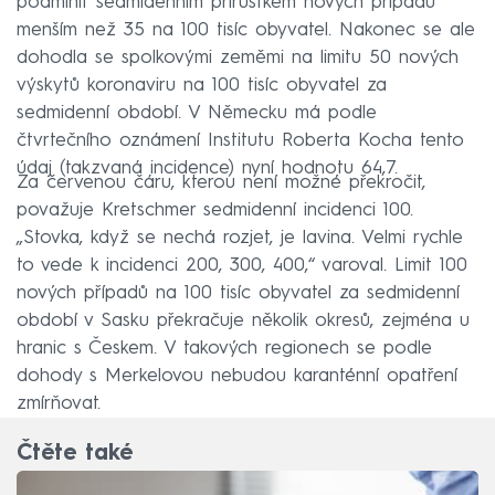
podmínit sedmidenním přírůstkem nových případů
menším než 35 na 100 tisíc obyvatel. Nakonec se ale
dohodla se spolkovými zeměmi na limitu 50 nových
výskytů koronaviru na 100 tisíc obyvatel za
sedmidenní období. V Německu má podle
čtvrtečního oznámení Institutu Roberta Kocha tento
údaj (takzvaná incidence) nyní hodnotu 64,7.
Za červenou čáru, kterou není možné překročit,
považuje Kretschmer sedmidenní incidenci 100.
„Stovka, když se nechá rozjet, je lavina. Velmi rychle
to vede k incidenci 200, 300, 400,“ varoval. Limit 100
nových případů na 100 tisíc obyvatel za sedmidenní
období v Sasku překračuje několik okresů, zejména u
hranic s Českem. V takových regionech se podle
dohody s Merkelovou nebudou karanténní opatření
zmírňovat.
Čtěte také