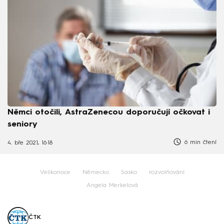
Němci otočili, AstraZenecou doporučují očkovat i
seniory
6 min čtení
4. bře 2021, 16:18
Velikonoce
Německo
Sasko
rozvolňování
Angela Merkelová
ČTK