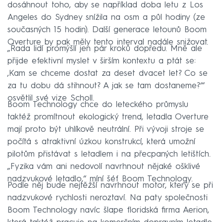
dosáhnout toho, aby se například doba letu z Los
Angeles do Sydney snížila na osm a půl hodiny (ze
současných 15 hodin). Další generace letounů Boom
Overture by pak měly tento interval nadále snižovat.
„Řada lidí promýšlí jen pár kroků dopředu. Mně ale
přijde efektivní myslet v širším kontextu a ptát se:
‚Kam se chceme dostat za deset dvacet let? Co se
za tu dobu dá stihnout? A jak se tam dostaneme?‘“
osvětlil své vize Scholl.
Boom Technology chce do leteckého průmyslu
taktéž promítnout ekologický trend, letadla Overture
mají proto být uhlíkově neutrální. Při vývoji stroje se
počítá s atraktivní úzkou konstrukcí, která umožní
pilotům přistávat s letadlem i na přecpaných letištích.
„Fyzika vám ani nedovolí navrhnout nějaké ošklivé
nadzvukové letadlo,“ míní šéf Boom Technology.
Podle něj bude nejtěžší navrhnout motor, který se při
nadzvukové rychlosti neroztaví. Na paty společnosti
Boom Technology navíc šlape floridská firma Aerion,