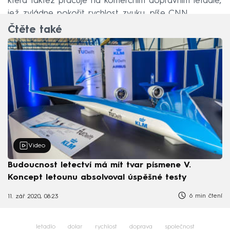
která taktéž pracuje na komerčním dopravním letadle,
jež zvládne pokořit rychlost zvuku, píše CNN.
Čtěte také
Video
Budoucnost letectví má mít tvar písmene V.
Koncept letounu absolvoval úspěšné testy
6 min čtení
11. zář 2020, 08:23
letadlo
dolar
rychlost
doprava
společnost