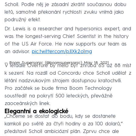
Scholl. Podle něj je zásadní zkrátit současnou dobu
letů, samotné překonání rychlosti zvuku vnímá jako
podružný efekt.
Dr. Lewis is a researcher and hypersonics expert, and
was the longest-serving Chief Scientist in the history
of the US Air Force. He now supports our team as
an advisor.
pic.twitter.com/pJlXk2o1mg
— Boom Supersonic (@boomsupersonic)
May 18, 2021
V letadle Overture by mělo být zhruba 65 až 88 míst
k sezení. Na rozdíl od Concordu chce Scholl udělat z
létání nadzvukovým strojem dostupnou kratochvíli.
Pro začátek se bude firma Boom Technology
soustředit na pokrytí 500 leteckých, převážně
zaoceánských linek.
Elegantní a ekologické
„Chceme se dostat do bodu, kdy se dostanete
kamkoli po světě za čtyři hodiny a za 100 dolarů,“
představil Scholl ambiciózní plán. Zprvu chce ale