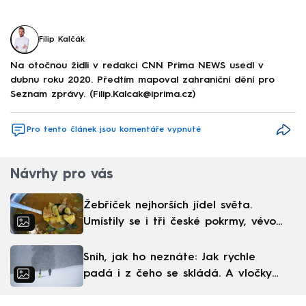
Filip Kalčák
Na otočnou židli v redakci CNN Prima NEWS usedl v
dubnu roku 2020. Předtím mapoval zahraniční dění pro
Seznam zprávy. (Filip.Kalcak@iprima.cz)
Pro tento článek jsou komentáře vypnuté
Návrhy pro vás
Žebříček nejhorších jídel světa.
Umístily se i tři české pokrmy, vévodí
skandinávská kuchyně
Sníh, jak ho neznáte: Jak rychle
padá i z čeho se skládá. A vločky
nejsou bílé