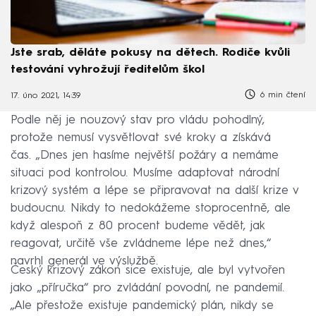
Jste srab, děláte pokusy na dětech. Rodiče kvůli
testování vyhrožují ředitelům škol
6 min čtení
17. úno 2021, 14:39
Podle něj je nouzový stav pro vládu pohodlný,
protože nemusí vysvětlovat své kroky a získává
čas. „Dnes jen hasíme největší požáry a nemáme
situaci pod kontrolou. Musíme adaptovat národní
krizový systém a lépe se připravovat na další krize v
budoucnu. Nikdy to nedokážeme stoprocentně, ale
když alespoň z 80 procent budeme vědět, jak
reagovat, určitě vše zvládneme lépe než dnes,“
navrhl generál ve výslužbě.
Český krizový zákon sice existuje, ale byl vytvořen
jako „příručka“ pro zvládání povodní, ne pandemií.
„Ale přestože existuje pandemický plán, nikdy se