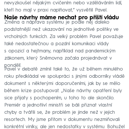
nevyzkoušel nějakým cvičením nebo vzděláváním lidí,
kteří ho mají v praxi naplňovat,“ vysvětlil Pavel.
Naše návrhy máme nechat pro příští vládu
Změna a náprava systému je podle něj daleko
podstatnější než ukazování na jednotlivé politiky ve
vrcholných funkcích. Za velký problém Pavel považuje
také nedostatečnou a pozdní komunikaci vlády
s opozicí a hejtmany, například nad pandemickým
zákonem, který Sněmovna začala projednávat v
pondělí.
Pavel v debatě zmínil také to, že už během minulého
roku předkládal ve spolupráci s jinými odborníky vládě
dokument s některými doporučeními, jak by se mělo
během krize postupovat. „Naše návrhy opatření byly
sice přijaty s pochopením, u toho to ale skončilo.
Premiér a jednotliví ministři se báli přiznat vlastní
chyby a tvářili se, že problém je jinde než v jejich
resortech. My jsme přitom v dokumentu nezmiňovali
konkrétní viníky, ale jen nedostatky v systému. Bohužel