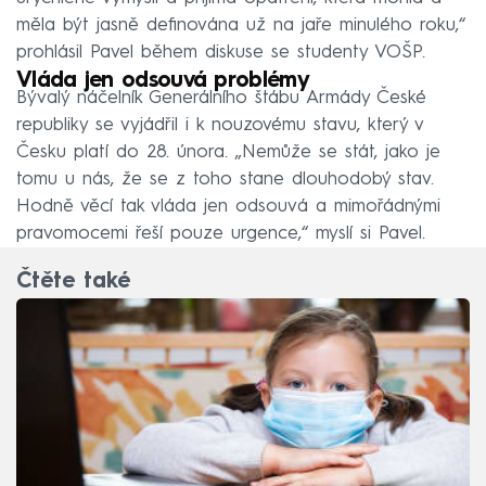
měla být jasně definována už na jaře minulého roku,“
prohlásil Pavel během diskuse se studenty VOŠP.
Vláda jen odsouvá problémy
Bývalý náčelník Generálního štábu Armády České
republiky se vyjádřil i k nouzovému stavu, který v
Česku platí do 28. února. „Nemůže se stát, jako je
tomu u nás, že se z toho stane dlouhodobý stav.
Hodně věcí tak vláda jen odsouvá a mimořádnými
pravomocemi řeší pouze urgence,“ myslí si Pavel.
Čtěte také