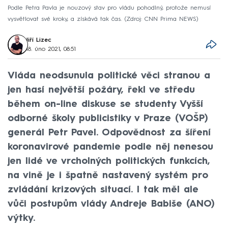
Podle Petra Pavla je nouzový stav pro vládu pohodlný, protože nemusí
vysvětlovat své kroky, a získává tak čas.
Zdroj: CNN Prima NEWS
Jiří Lizec
18. úno 2021, 08:51
Vláda neodsunula politické věci stranou a
jen hasí největší požáry, řekl ve středu
během on-line diskuse se studenty Vyšší
odborné školy publicistiky v Praze (VOŠP)
generál Petr Pavel. Odpovědnost za šíření
koronavirové pandemie podle něj nenesou
jen lidé ve vrcholných politických funkcích,
na vině je i špatně nastavený systém pro
zvládání krizových situací. I tak měl ale
vůči postupům vlády Andreje Babiše (ANO)
výtky.