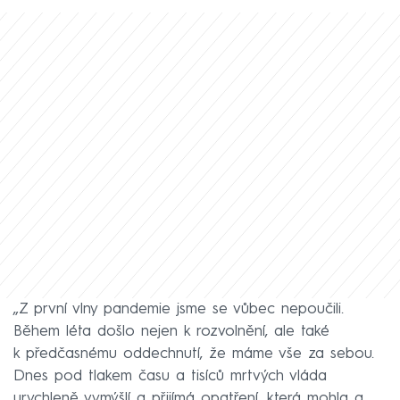
„Z první vlny pandemie jsme se vůbec nepoučili.
Během léta došlo nejen k rozvolnění, ale také
k předčasnému oddechnutí, že máme vše za sebou.
Dnes pod tlakem času a tisíců mrtvých vláda
urychleně vymýšlí a přijímá opatření, která mohla a