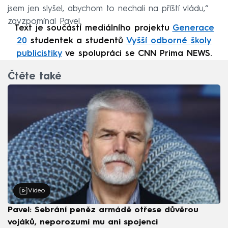
jsem jen slyšel, abychom to nechali na příští vládu,“
zavzpomínal Pavel.
Text je součástí mediálního projektu
Generace
20
studentek a studentů
Vyšší odborné školy
publicistiky
ve spolupráci se CNN Prima NEWS.
Čtěte také
Video
Pavel: Sebrání peněz armádě otřese důvěrou
vojáků, neporozumí mu ani spojenci