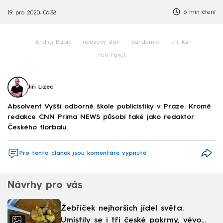
6 min čtení
19. pro 2020, 06:38
Andrej Babiš
nouzový stav
pandemie
kritika
Petr Pavel
Jiří Lizec
Absolvent Vyšší odborné škole publicistiky v Praze. Kromě
redakce CNN Prima NEWS působí také jako redaktor
Českého florbalu.
Pro tento článek jsou komentáře vypnuté
Návrhy pro vás
Žebříček nejhorších jídel světa.
Umístily se i tři české pokrmy, vévodí