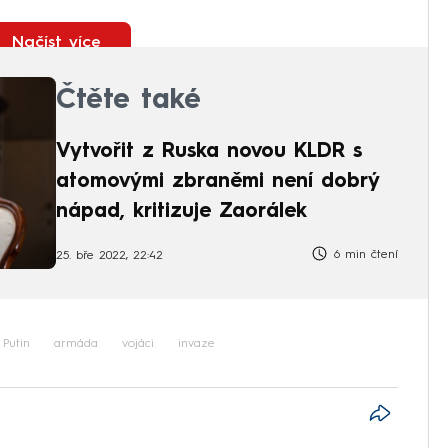
Načíst více
Čtěte také
Vytvořit z Ruska novou KLDR s
atomovými zbraněmi není dobrý
nápad, kritizuje Zaorálek
6 min čtení
25. bře 2022, 22:42
 Putin
armáda
vojáci
invaze