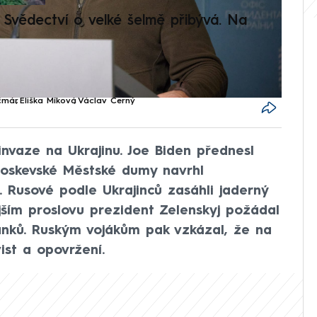
Svědectví o velké šelmě přibývá. Na
Setká
je op
čmár
,
Eliška Míková
,
Václav Černý
invaze na Ukrajinu. Joe Biden přednesl
moskevské Městské dumy navrhl
í. Rusové podle Ukrajinců zasáhli jaderný
jším proslovu prezident Zelenskyj požádal
nků. Ruským vojákům pak vzkázal, že na
ist a opovržení.