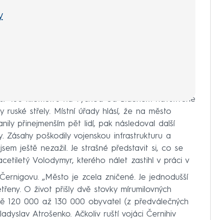
y
 asi 400 kilometrů na východ od Bidenem navštívené
ruské střely. Místní úřady hlásí, že na město
nily přinejmenším pět lidí, pak následoval další
y. Zásahy poškodily vojenskou infrastrukturu a
sem ještě nezažil. Je strašné představit si, co se
etiletý Volodymyr, kterého nálet zastihl v práci v
 Černigovu. „Město je zcela zničené. Je jednodušší
etřeny. O život přišly dvě stovky mírumilovných
ižně 120 000 až 130 000 obyvatel (z předválečných
adyslav Atrošenko. Ačkoliv ruští vojáci Černihiv