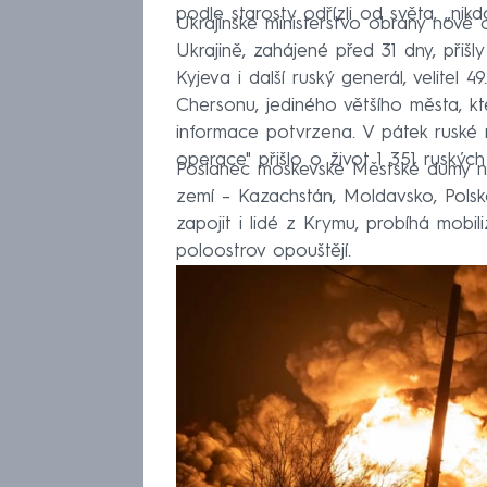
podle starosty odřízli od světa, „nik
Ukrajinské ministerstvo obrany nově 
Ukrajině, zahájené před 31 dny, přišl
Kyjeva i další ruský generál, velitel 
Chersonu, jediného většího města, kt
informace potvrzena. V pátek ruské m
operace" přišlo o život 1 351 ruských
Poslanec moskevské Městské dumy nav
zemí –⁠ Kazachstán, Moldavsko, Polsk
zapojit i lidé z Krymu, probíhá mobil
poloostrov opouštějí.