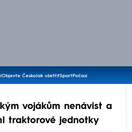
í
Objevte Česko
Jak ušetřit
Sport
Počasí
uským vojákům nenávist a
hl traktorové jednotky