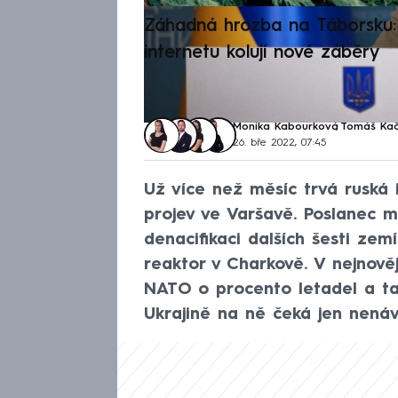
Záhadná hrozba na Táborsku: 
internetu kolují nové záběry
Monika Kabourková
,
Tomáš Ka
26. bře 2022, 07:45
Už více než měsíc trvá ruská 
projev ve Varšavě. Poslanec 
denacifikaci dalších šesti zem
reaktor v Charkově. V nejnově
NATO o procento letadel a ta
Ukrajině na ně čeká jen nenáv