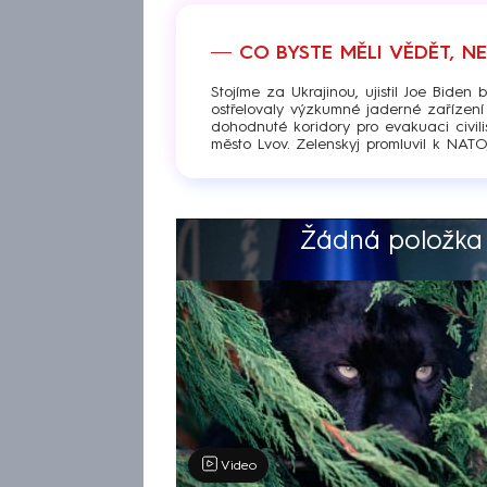
CO BYSTE MĚLI VĚDĚT, N
Stojíme za Ukrajinou, ujistil Joe Bide
ostřelovaly výzkumné jaderné zařízen
dohodnuté koridory pro evakuaci civi
město Lvov. Zelenskyj promluvil k NAT
Žádná položka z
Výběr redakce
Video