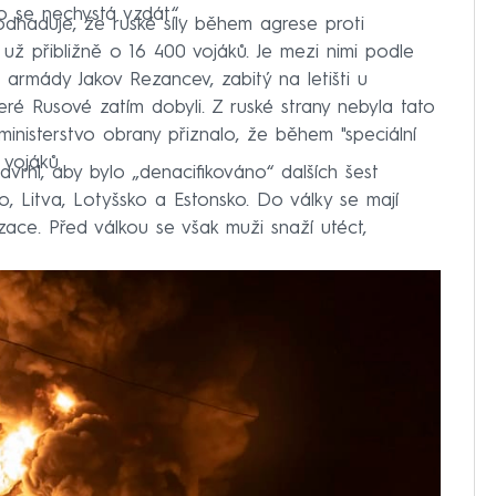
do se nechystá vzdát“.
odhaduje, že ruské síly během agrese proti
y už přibližně o 16 400 vojáků. Je mezi nimi podle
49. armády Jakov Rezancev, zabitý na letišti u
eré Rusové zatím dobyli. Z ruské strany nebyla tato
inisterstvo obrany přiznalo, že během "speciální
 vojáků.
rhl, aby bylo „denacifikováno“ dalších šest
o, Litva, Lotyšsko a Estonsko. Do války se mají
izace. Před válkou se však muži snaží utéct,