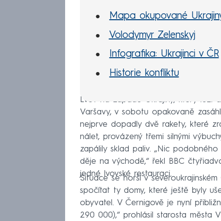
Mapa okupované Ukrajin
Volodymyr Zelenskyj
Infografika: Ukrajinci v ČR
Historie konfliktu
Lvov na západě Ukrajiny, který leží
Varšavy, v sobotu opakovaně zasáhly 
nejprve dopadly dvě rakety, které zra
nálet, provázený třemi silnými výbuch
zapálily sklad paliv. „Nic podobného j
děje na východě,“ řekl BBC čtyřiadvac
jedné lvovské restauraci.
Situace se horší v severoukrajinském
spočítat ty domy, které ještě byly uš
obyvatel. V Černigově je nyní přibl
290 000),“ prohlásil starosta města Vl