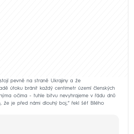
stojí pevně na straně Ukrajiny a že
padě útoku bránit každý centimetr území členských
asnýma očima - tuhle bitvu nevyhrajeme v řádu dnů
, že je před námi dlouhý boj,“ řekl šéf Bílého