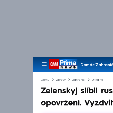
Domácí
Zahranič
Pořady
Domů
Zprávy
Zahraničí
Ukrajina
Zelenskyj slíbil r
opovržení. Vyzdvi