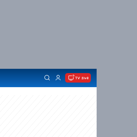
TV živě