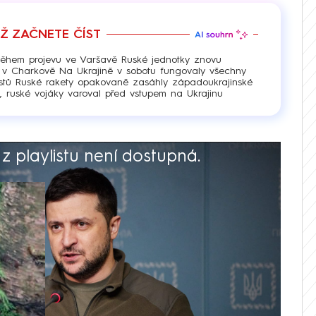
EŽ ZAČNETE ČÍST
n během projevu ve Varšavě Ruské jednotky znovu
í v Charkově Na Ukrajině v sobotu fungovaly všechny
listů Ruské rakety opakovaně zasáhly západoukrajinské
O, ruské vojáky varoval před vstupem na Ukrajinu
 playlistu není dostupná.
V