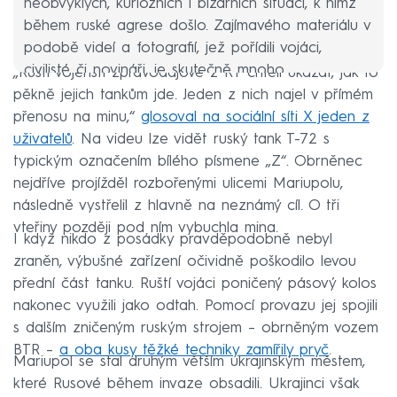
neobvyklých, kuriózních i bizarních situací, k nimž
během ruské agrese došlo. Zajímavého materiálu v
podobě videí a fotografií, jež pořídili vojáci,
civilisté či novináři, je skutečně mnoho.
„Ruští vojenští zpravodajové z RT chtěli ukázat, jak to
pěkně jejich tankům jde. Jeden z nich najel v přímém
přenosu na minu,“
glosoval na sociální síti X jeden z
uživatelů
. Na videu lze vidět ruský tank T-72 s
typickým označením bílého písmene „Z“. Obrněnec
nejdříve projížděl rozbořenými ulicemi Mariupolu,
následně vystřelil z hlavně na neznámý cíl. O tři
vteřiny později pod ním vybuchla mina.
I když nikdo z posádky pravděpodobně nebyl
zraněn, výbušné zařízení očividně poškodilo levou
přední část tanku. Ruští vojáci poničený pásový kolos
nakonec využili jako odtah. Pomocí provazu jej spojili
s dalším zničeným ruským strojem – obrněným vozem
BTR –
a oba kusy těžké techniky zamířily pryč
.
Mariupol se stal druhým větším ukrajinským městem,
které Rusové během invaze obsadili. Ukrajinci však