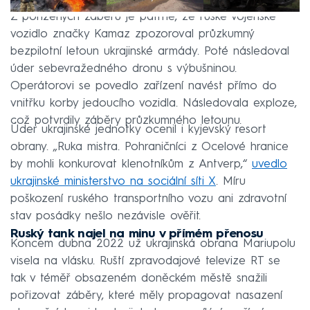
Z pořízených záběrů je patrné, že ruské vojenské
vozidlo značky Kamaz zpozoroval průzkumný
bezpilotní letoun ukrajinské armády. Poté následoval
úder sebevražedného dronu s výbušninou.
Operátorovi se povedlo zařízení navést přímo do
vnitřku korby jedoucího vozidla. Následovala exploze,
což potvrdily záběry průzkumného letounu.
Úder ukrajinské jednotky ocenil i kyjevský resort
obrany. „Ruka mistra. Pohraničníci z Ocelové hranice
by mohli konkurovat klenotníkům z Antverp,“
uvedlo
ukrajinské ministerstvo na sociální síti X
. Míru
poškození ruského transportního vozu ani zdravotní
stav posádky nešlo nezávisle ověřit.
Ruský tank najel na minu v přímém přenosu
Koncem dubna 2022 už ukrajinská obrana Mariupolu
visela na vlásku. Ruští zpravodajové televize RT se
tak v téměř obsazeném doněckém městě snažili
pořizovat záběry, které měly propagovat nasazení