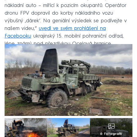
nákladní auto – mířící k pozicím okupantů. Operátor
dronu FPV dopravil do korby nákladního vozu
výbušný ‚dárek‘. Na geniální výsledek se podívejte v
našem videu,“
uvedl ve svém prohlášení na
Facebooku
ukrajinský 15. mobilní pohraniční odřad,
lépe známý pod přezdívkou Ocelová hranice.
6 fotografií