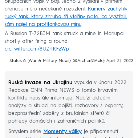
okupačních vojsk v boji. Jedno z vysílání v přímém
přenosu mělo nečekané rozuzlení.
Kamery zachytily
ruský tank, který zhruba tři vteřiny poté, co vystřelil,
sám najel na protitankovou minu
.
A Russian T-72B3M tank struck a mine in Mariupol
shortly after firing a round.
pic.twitter.com/8UZrIKFzWp
— Status-6 (War & Military News) (@Archer83Able)
April 21, 2022
Ruská invaze na Ukrajinu
vypukla v únoru 2022.
Redakce CNN Prima NEWS o tomto krvavém
konfliktu neustále informuje. Nabízí aktuální
analýzy o situaci na bojišti, rozhovory s experty,
bezprostřední záběry z brutálních střetů či
pohledy domácích i zahraničních politiků.
Smyslem série
Momenty války
je připomenutí