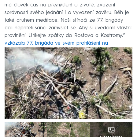
Failed to fetch
má člověk čas na přemýšlení o životě, zvážení
správnosti svého jednání i o vyvození závěru. Běh je
také druhem meditace. Naši stíhači ze 77. brigády
dali nepříteli šanci zamyslet se. Aby si uvědomil vlastní
provinění. Utíkejte zpátky do Rostova a Kostromy,“
vzkázala 77. brigáda ve svém prohlášení na
Telegramu
.