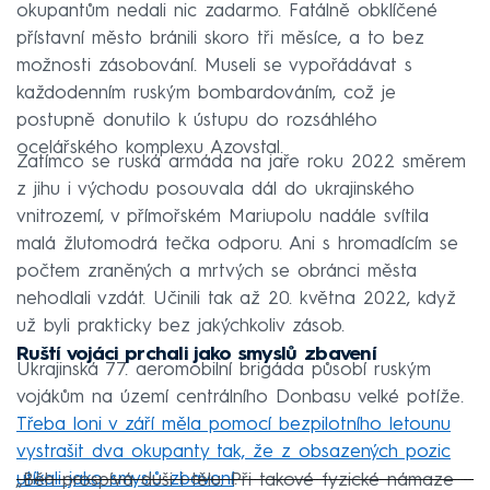
okupantům nedali nic zadarmo. Fatálně obklíčené
přístavní město bránili skoro tři měsíce, a to bez
možnosti zásobování. Museli se vypořádávat s
každodenním ruským bombardováním, což je
postupně donutilo k ústupu do rozsáhlého
ocelářského komplexu Azovstal.
Zatímco se ruská armáda na jaře roku 2022 směrem
z jihu i východu posouvala dál do ukrajinského
vnitrozemí, v přímořském Mariupolu nadále svítila
malá žlutomodrá tečka odporu. Ani s hromadícím se
počtem zraněných a mrtvých se obránci města
nehodlali vzdát. Učinili tak až 20. května 2022, když
už byli prakticky bez jakýchkoliv zásob.
Ruští vojáci prchali jako smyslů zbavení
Ukrajinská 77. aeromobilní brigáda působí ruským
vojákům na území centrálního Donbasu velké potíže.
Třeba loni v září měla pomocí bezpilotního letounu
vystrašit dva okupanty tak, že z obsazených pozic
utíkali jako smyslů zbavení
.
„Běh prospívá duši i tělu. Při takové fyzické námaze