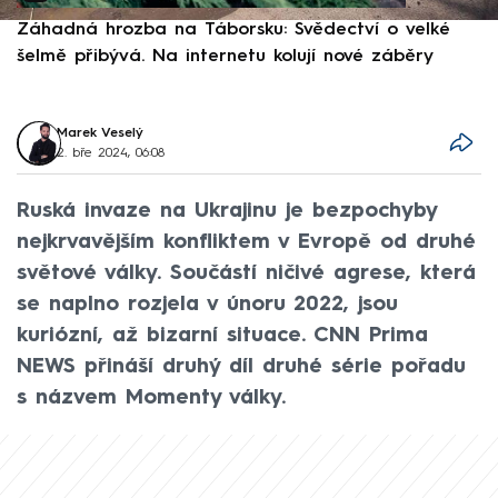
Záhadná hrozba na Táborsku: Svědectví o velké
S
šelmě přibývá. Na internetu kolují nové záběry
d
Marek Veselý
2. bře 2024, 06:08
Ruská invaze na Ukrajinu je bezpochyby
nejkrvavějším konfliktem v Evropě od druhé
světové války. Součástí ničivé agrese, která
se naplno rozjela v únoru 2022, jsou
kuriózní, až bizarní situace. CNN Prima
NEWS přináší druhý díl druhé série pořadu
s názvem Momenty války.