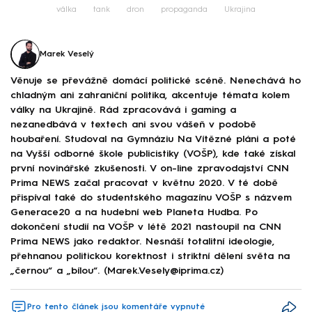
válka
tank
dron
propaganda
Ukrajina
Marek Veselý
Věnuje se převážně domácí politické scéně. Nenechává ho
chladným ani zahraniční politika, akcentuje témata kolem
války na Ukrajině. Rád zpracovává i gaming a
nezanedbává v textech ani svou vášeň v podobě
houbaření. Studoval na Gymnáziu Na Vítězné pláni a poté
na Vyšší odborné škole publicistiky (VOŠP), kde také získal
první novinářské zkušenosti. V on-line zpravodajství CNN
Prima NEWS začal pracovat v květnu 2020. V té době
přispíval také do studentského magazínu VOŠP s názvem
Generace20 a na hudební web Planeta Hudba. Po
dokončení studií na VOŠP v létě 2021 nastoupil na CNN
Prima NEWS jako redaktor. Nesnáší totalitní ideologie,
přehnanou politickou korektnost i striktní dělení světa na
„černou“ a „bílou“. (Marek.Vesely@iprima.cz)
Pro tento článek jsou komentáře vypnuté