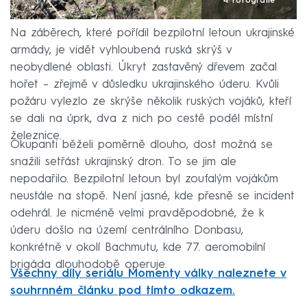
4 fotografie
Na záběrech, které pořídil bezpilotní letoun ukrajinské
armády, je vidět vyhloubená ruská skrýš v
neobydlené oblasti. Úkryt zastavěný dřevem začal
hořet – zřejmě v důsledku ukrajinského úderu. Kvůli
požáru vylezlo ze skrýše několik ruských vojáků, kteří
se dali na úprk, dva z nich po cestě podél místní
železnice.
Okupanti běželi poměrně dlouho, dost možná se
snažili setřást ukrajinský dron. To se jim ale
nepodařilo. Bezpilotní letoun byl zoufalým vojákům
neustále na stopě. Není jasné, kde přesně se incident
odehrál. Je nicméně velmi pravděpodobné, že k
úderu došlo na území centrálního Donbasu,
konkrétně v okolí Bachmutu, kde 77. aeromobilní
brigáda dlouhodobě operuje.
Všechny díly seriálu Momenty války naleznete v
souhrnném článku pod tímto odkazem.