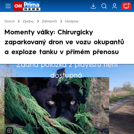
Domů
Zprávy
Zahraničí
Ukrajina
Momenty války: Chirurgicky
zaparkovaný dron ve vozu okupantů
a exploze tanku v přímém přenosu
Žádná položka z playlistu není
Výběr redakce
dostupná.