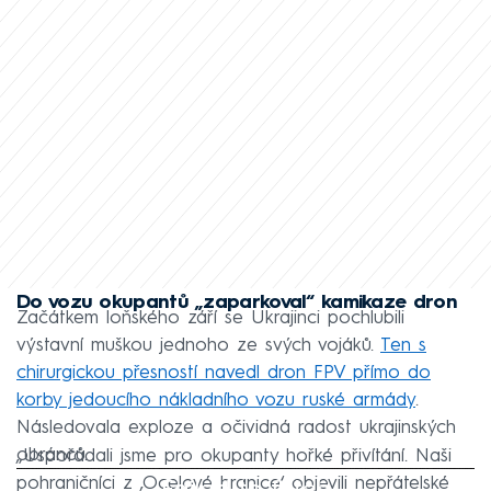
Do vozu okupantů „zaparkoval“ kamikaze dron
Začátkem loňského září se Ukrajinci pochlubili
výstavní muškou jednoho ze svých vojáků.
Ten s
chirurgickou přesností navedl dron FPV přímo do
korby jedoucího nákladního vozu ruské armády
.
Následovala exploze a očividná radost ukrajinských
obránců.
„Uspořádali jsme pro okupanty hořké přivítání. Naši
Failed to fetch
pohraničníci z ‚Ocelové hranice‘ objevili nepřátelské