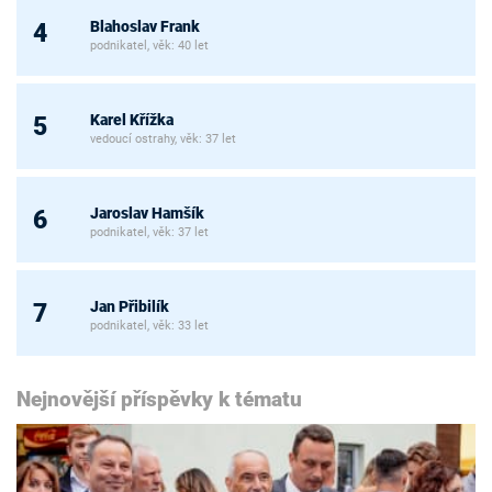
Blahoslav Frank
4
podnikatel, věk: 40 let
Karel Křížka
5
vedoucí ostrahy, věk: 37 let
Jaroslav Hamšík
6
podnikatel, věk: 37 let
Jan Přibilík
7
podnikatel, věk: 33 let
Nejnovější příspěvky k tématu