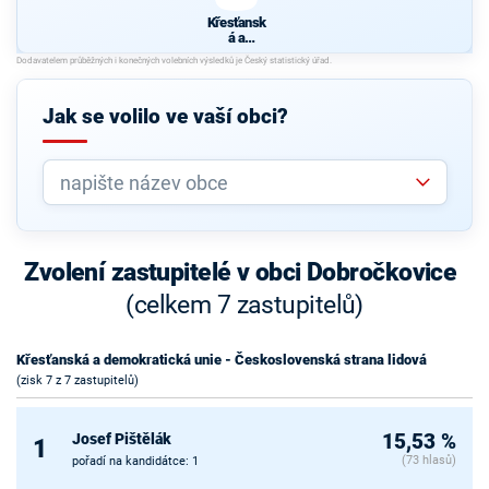
Křesťansk
á a
demokrati
cká unie -
Českoslov
enská
Jak se volilo ve vaší obci?
strana
lidová
Zvolení zastupitelé v obci Dobročkovice
(celkem 7 zastupitelů)
Křesťanská a demokratická unie - Československá strana lidová
(zisk 7 z 7 zastupitelů)
Josef Pištělák
15,53 %
1
(73 hlasů)
pořadí na kandidátce: 1