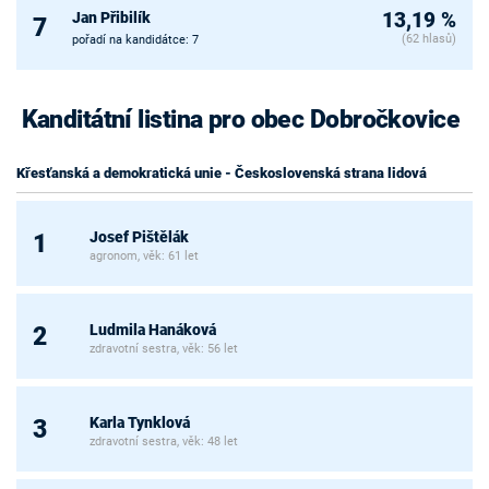
Jan Přibilík
13,19 %
7
(62 hlasů)
pořadí na kandidátce: 7
Kanditátní listina pro obec Dobročkovice
Křesťanská a demokratická unie - Československá strana lidová
Josef Pištělák
1
agronom, věk: 61 let
Ludmila Hanáková
2
zdravotní sestra, věk: 56 let
Karla Tynklová
3
zdravotní sestra, věk: 48 let