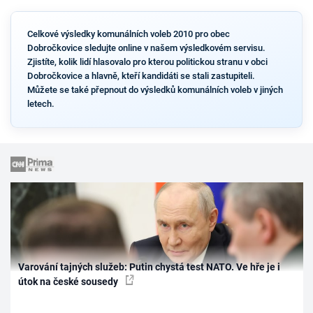
Celkové výsledky komunálních voleb 2010 pro obec
Dobročkovice sledujte online v našem výsledkovém servisu.
Zjistíte, kolik lidí hlasovalo pro kterou politickou stranu v obci
Dobročkovice a hlavně, kteří kandidáti se stali zastupiteli.
Můžete se také přepnout do výsledků komunálních voleb v jiných
letech.
Varování tajných služeb: Putin chystá test NATO. Ve hře je i
útok na české sousedy