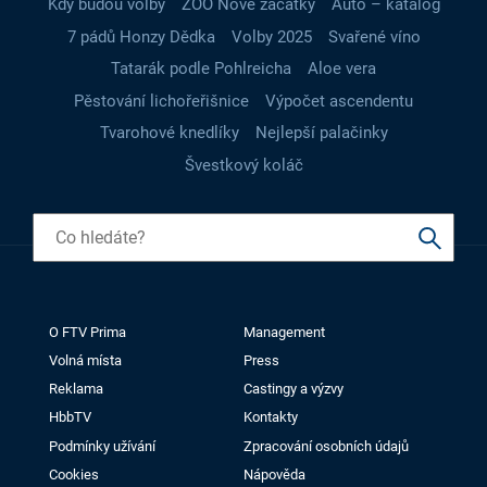
Kdy budou volby
ZOO Nové začátky
Auto – katalog
7 pádů Honzy Dědka
Volby 2025
Svařené víno
Tatarák podle Pohlreicha
Aloe vera
Pěstování lichořeřišnice
Výpočet ascendentu
Tvarohové knedlíky
Nejlepší palačinky
Švestkový koláč
O FTV Prima
Management
Volná místa
Press
Reklama
Castingy a výzvy
HbbTV
Kontakty
Podmínky užívání
Zpracování osobních údajů
Cookies
Nápověda