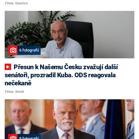
Téma: Opozice
6 fotografií
Přesun k Našemu Česku zvažují další
senátoři, prozradil Kuba. ODS reagovala
nečekaně
Téma: Senát
9 fotografií