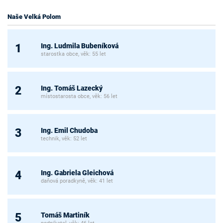
Naše Velká Polom
Ing. Ludmila Bubeníková
1
starostka obce, věk: 55 let
Ing. Tomáš Lazecký
2
místostarosta obce, věk: 56 let
Ing. Emil Chudoba
3
technik, věk: 52 let
Ing. Gabriela Gleichová
4
daňová poradkyně, věk: 41 let
Tomáš Martiník
5