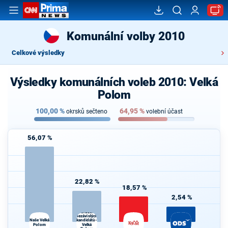
Komunální volby 2010
Celkové výsledky
Výsledky komunálních voleb 2010: Velká
Polom
100,00
%
64,95
%
okrsků sečteno
volební účast
56,07 %
22,82 %
18,57 %
2,54 %
Sdružení
nezávislých
Naše Velká
kandidátů-
Polom
Velká