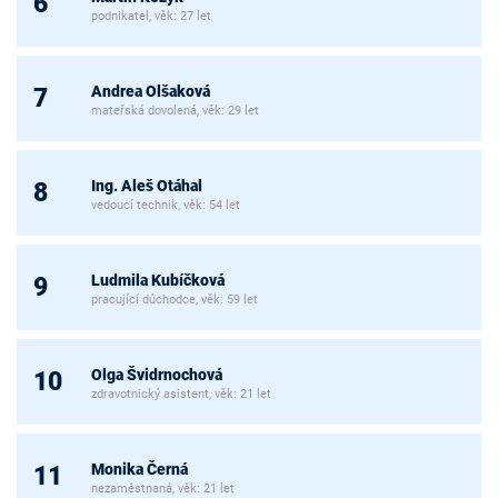
6
podnikatel, věk: 27 let
Andrea Olšaková
7
mateřská dovolená, věk: 29 let
Ing. Aleš Otáhal
8
vedoucí technik, věk: 54 let
Ludmila Kubíčková
9
pracující důchodce, věk: 59 let
Olga Švidrnochová
10
zdravotnický asistent, věk: 21 let
Monika Černá
11
nezaměstnaná, věk: 21 let