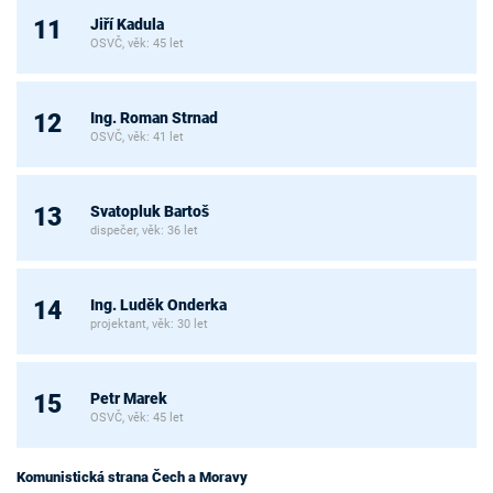
Jiří Kadula
11
OSVČ, věk: 45 let
Ing. Roman Strnad
12
OSVČ, věk: 41 let
Svatopluk Bartoš
13
dispečer, věk: 36 let
Ing. Luděk Onderka
14
projektant, věk: 30 let
Petr Marek
15
OSVČ, věk: 45 let
Komunistická strana Čech a Moravy