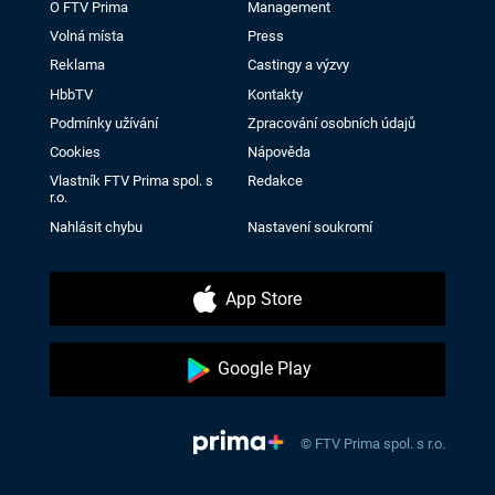
O FTV Prima
Management
Volná místa
Press
Reklama
Castingy a výzvy
HbbTV
Kontakty
Podmínky užívání
Zpracování osobních údajů
Cookies
Nápověda
Vlastník FTV Prima spol. s
Redakce
r.o.
Nahlásit chybu
Nastavení soukromí
App Store
Google Play
© FTV Prima spol. s r.o.