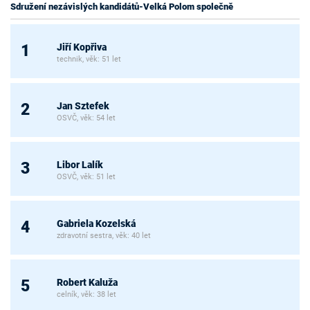
Sdružení nezávislých kandidátů-Velká Polom společně
Jiří Kopřiva
1
technik, věk: 51 let
Jan Sztefek
2
OSVČ, věk: 54 let
Libor Lalík
3
OSVČ, věk: 51 let
Gabriela Kozelská
4
zdravotní sestra, věk: 40 let
Robert Kaluža
5
celník, věk: 38 let