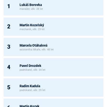
Lukáš Borovka
1
manažer, věk: 28 let
Martin Kozelský
2
mechanik, věk: 23 let
Marcela Otáhalová
3
asistentka lékaře, věk: 48 let
Pavel Drozdek
4
podnikatel, věk: 34 let
Radim Kadula
5
podnikatel, věk: 29 let
Martin Kozyk