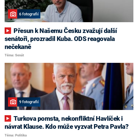
6 fotografií
Přesun k Našemu Česku zvažují další
senátoři, prozradil Kuba. ODS reagovala
nečekaně
Téma: Senát
9 fotografií
Turkova pomsta, nekonfliktní Havlíček i
návrat Klause. Kdo může vyzvat Petra Pavla?
Téma: Politika