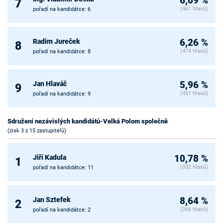
6,09 %
7
(461 hlasů)
pořadí na kandidátce: 6
Radim Jureček
6,26 %
8
(474 hlasů)
pořadí na kandidátce: 8
Jan Hlaváč
5,96 %
9
(451 hlasů)
pořadí na kandidátce: 9
Sdružení nezávislých kandidátů-Velká Polom společně
(zisk 3 z 15 zastupitelů)
Jiří Kadula
10,78 %
1
(332 hlasů)
pořadí na kandidátce: 11
Jan Sztefek
8,64 %
2
(266 hlasů)
pořadí na kandidátce: 2