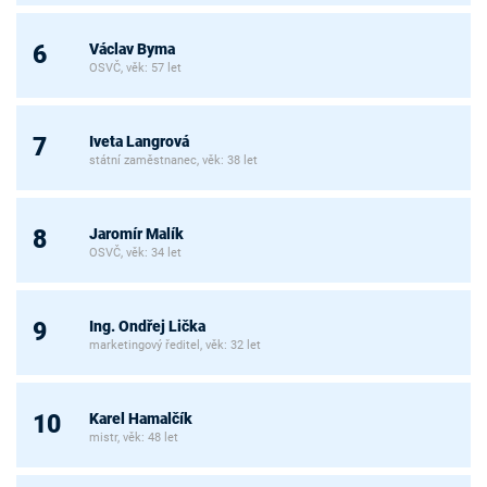
Václav Byma
6
OSVČ, věk: 57 let
Iveta Langrová
7
státní zaměstnanec, věk: 38 let
Jaromír Malík
8
OSVČ, věk: 34 let
Ing. Ondřej Lička
9
marketingový ředitel, věk: 32 let
Karel Hamalčík
10
mistr, věk: 48 let