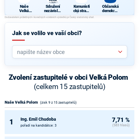
Polom
společně
Naše
Sdružení
Komunisti
Občanská
Velká
nezávislýc
cká strana
demokrati
Polom
h
Čech a
cká strana
kandidátů-
Moravy
Velká
Polom
Jak se volilo ve vaší obci?
společně
Zvolení zastupitelé v obci Velká Polom
(celkem 15 zastupitelů)
Naše Velká Polom
(zisk 9 z 15 zastupitelů)
Ing. Emil Chudoba
7,71 %
1
(583 hlasů)
pořadí na kandidátce: 3