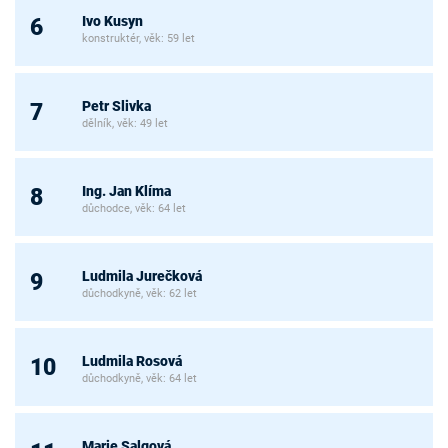
Ivo Kusyn
6
konstruktér, věk: 59 let
Petr Slivka
7
dělník, věk: 49 let
Ing. Jan Klíma
8
důchodce, věk: 64 let
Ludmila Jurečková
9
důchodkyně, věk: 62 let
Ludmila Rosová
10
důchodkyně, věk: 64 let
Marie Salgová