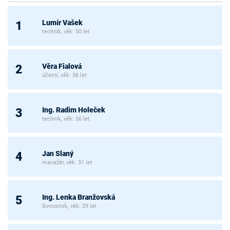
Lumír Vašek
1
technik, věk: 50 let
Věra Fialová
2
účetní, věk: 56 let
Ing. Radim Holeček
3
technik, věk: 56 let
Jan Slaný
4
manažér, věk: 31 let
Ing. Lenka Branžovská
5
živnostník, věk: 29 let