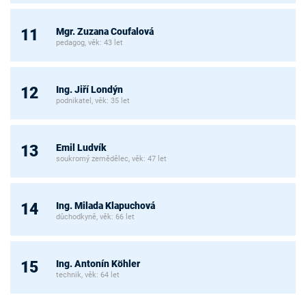
Mgr. Zuzana Coufalová
11
pedagog, věk: 43 let
Ing. Jiří Londýn
12
podnikatel, věk: 35 let
Emil Ludvík
13
soukromý zemědělec, věk: 47 let
Ing. Milada Klapuchová
14
důchodkyně, věk: 66 let
Ing. Antonín Köhler
15
technik, věk: 64 let