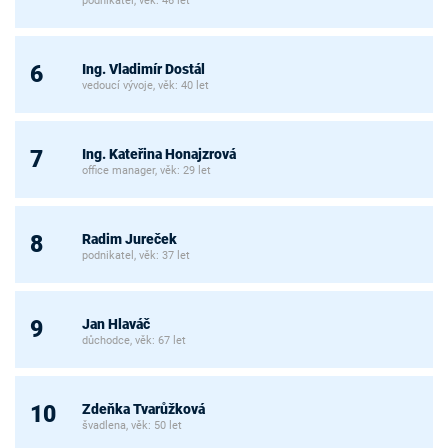
podnikatel, věk: 46 let
Ing. Vladimír Dostál
6
vedoucí vývoje, věk: 40 let
Ing. Kateřina Honajzrová
7
office manager, věk: 29 let
Radim Jureček
8
podnikatel, věk: 37 let
Jan Hlaváč
9
důchodce, věk: 67 let
Zdeňka Tvarůžková
10
švadlena, věk: 50 let