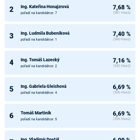
Ing. Kateřina Honajzrová
7,68 %
2
(581 hlasů)
pořadí na kandidátce: 7
Ing. Ludmila Bubeníková
7,40 %
3
(560 hlasů)
pořadí na kandidátce: 1
Ing. Tomáš Lazecký
7,16 %
4
(542 hlasů)
pořadí na kandidátce: 2
Ing. Gabriela Gleichová
6,69 %
5
(506 hlasů)
pořadí na kandidátce: 4
Tomáš Martiník
6,69 %
6
(506 hlasů)
pořadí na kandidátce: 5
Ing. Vladimír Dostál