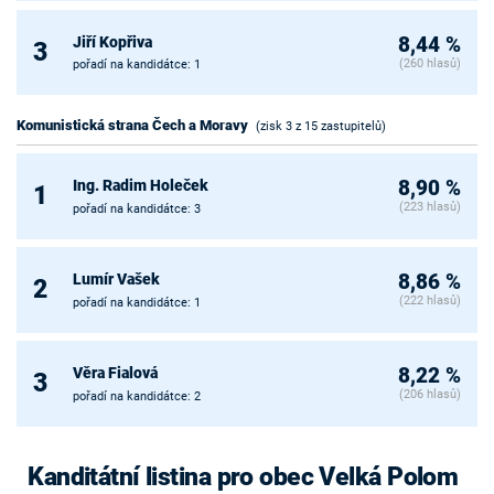
Jiří Kopřiva
8,44 %
3
(260 hlasů)
pořadí na kandidátce: 1
Komunistická strana Čech a Moravy
(zisk 3 z 15 zastupitelů)
Ing. Radim Holeček
8,90 %
1
(223 hlasů)
pořadí na kandidátce: 3
Lumír Vašek
8,86 %
2
(222 hlasů)
pořadí na kandidátce: 1
Věra Fialová
8,22 %
3
(206 hlasů)
pořadí na kandidátce: 2
Kanditátní listina pro obec Velká Polom