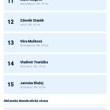
11
důchodkyně, věk: 59 let
Zdeněk Staněk
12
valcíř, věk: 62 let
Věra Mučková
13
důchodkyně, věk: 69 let
Vladimír Tvarůžka
14
důchodce, věk: 70 let
Jaroslav Blažej
15
důchodce, věk: 62 let
Občanská demokratická strana