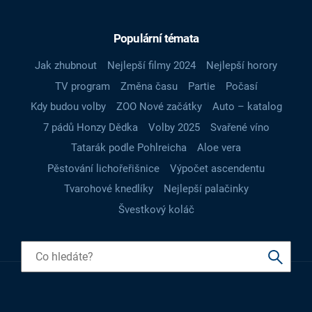
Populární témata
Jak zhubnout
Nejlepší filmy 2024
Nejlepší horory
TV program
Změna času
Partie
Počasí
Kdy budou volby
ZOO Nové začátky
Auto – katalog
7 pádů Honzy Dědka
Volby 2025
Svařené víno
Tatarák podle Pohlreicha
Aloe vera
Pěstování lichořeřišnice
Výpočet ascendentu
Tvarohové knedlíky
Nejlepší palačinky
Švestkový koláč