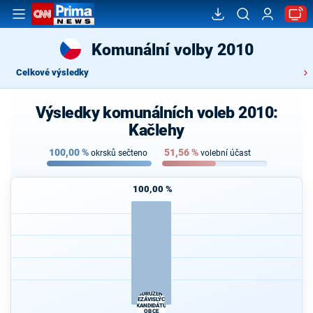
Komunální volby 2010
Celkové výsledky
Výsledky komunálních voleb 2010:
Kačlehy
100,00
%
51,56
%
okrsků sečteno
volební účast
100,00 %
SDRUŽENÍ
NEZÁVISLÝCH
KANDIDÁTŮ
OBCE