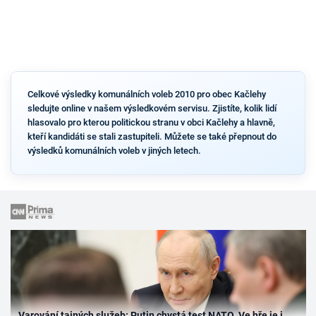
Celkové výsledky komunálních voleb 2010 pro obec Kačlehy
sledujte online v našem výsledkovém servisu. Zjistíte, kolik lidí
hlasovalo pro kterou politickou stranu v obci Kačlehy a hlavně,
kteří kandidáti se stali zastupiteli. Můžete se také přepnout do
výsledků komunálních voleb v jiných letech.
Varování tajných služeb: Putin chystá test NATO. Ve hře je i