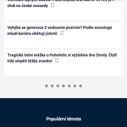
útok na české sousedy
Vyhýbá se generace Z vedoucím pozicím? Podle sociologů
mladí kariéru obětují jistotě
Tragická čelní srážka u Pohořelic si vyžádala dva životy. Čtyři
lidé utrpěli těžká zranění
Populární témata