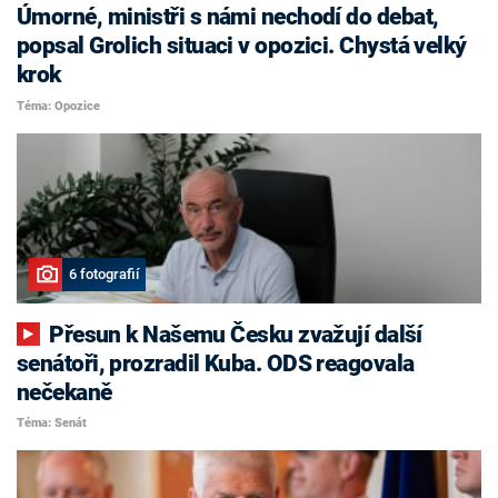
Úmorné, ministři s námi nechodí do debat,
popsal Grolich situaci v opozici. Chystá velký
krok
Téma: Opozice
6 fotografií
Přesun k Našemu Česku zvažují další
senátoři, prozradil Kuba. ODS reagovala
nečekaně
Téma: Senát