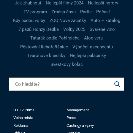
Jak zhubnout
Nejlepší filmy 2024
Nejlepší horory
TV program
Změna času
Partie
Počasí
Kdy budou volby
ZOO Nové začátky
Auto – katalog
7 pádů Honzy Dědka
Volby 2025
Svařené víno
Tatarák podle Pohlreicha
Aloe vera
Pěstování lichořeřišnice
Výpočet ascendentu
Tvarohové knedlíky
Nejlepší palačinky
Švestkový koláč
O FTV Prima
Management
Volná místa
Press
Reklama
Castingy a výzvy