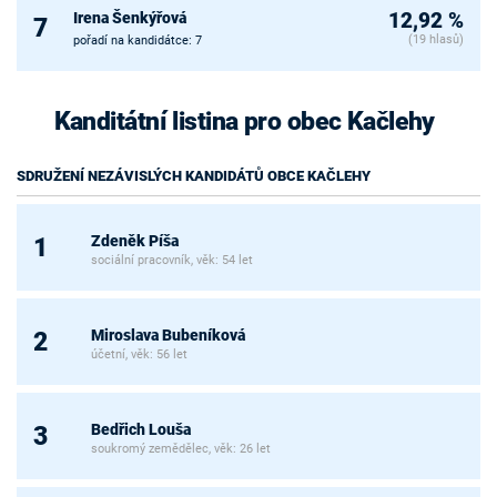
Irena Šenkýřová
12,92 %
7
(19 hlasů)
pořadí na kandidátce: 7
Kanditátní listina pro obec Kačlehy
SDRUŽENÍ NEZÁVISLÝCH KANDIDÁTŮ OBCE KAČLEHY
Zdeněk Píša
1
sociální pracovník, věk: 54 let
Miroslava Bubeníková
2
účetní, věk: 56 let
Bedřich Louša
3
soukromý zemědělec, věk: 26 let