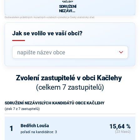
KAČLEHY
SDRUŽENÍ
NEZÁVISL
ÝCH
KANDIDÁT
Ů OBCE
KAČLEHY
Jak se volilo ve vaší obci?
Zvolení zastupitelé v obci Kačlehy
(celkem 7 zastupitelů)
SDRUŽENÍ NEZÁVISLÝCH KANDIDÁTŮ OBCE KAČLEHY
(zisk 7 z 7 zastupitelů)
Bedřich Louša
15,64 %
1
(23 hlasů)
pořadí na kandidátce: 3