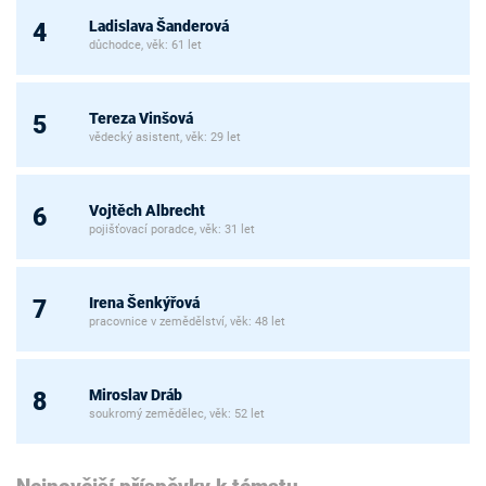
Ladislava Šanderová
4
důchodce, věk: 61 let
Tereza Vinšová
5
vědecký asistent, věk: 29 let
Vojtěch Albrecht
6
pojišťovací poradce, věk: 31 let
Irena Šenkýřová
7
pracovnice v zemědělství, věk: 48 let
Miroslav Dráb
8
soukromý zemědělec, věk: 52 let