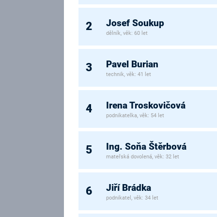
Josef Soukup
2
dělník, věk: 60 let
Pavel Burian
3
technik, věk: 41 let
Irena Troskovičová
4
podnikatelka, věk: 54 let
Ing. Soňa Štěrbová
5
mateřská dovolená, věk: 32 let
Jiří Brádka
6
podnikatel, věk: 34 let