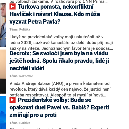
svoje témata,“ odpověděl Grolich na dotaz CNN Prima
po volbách získáme. V rozhovoru pro CNN Prima
Turkova pomsta, nekonfliktní
NEWS.
NEWS to řekl zakladatel hnutí a jihočeský hejtman
Martin Kuba. Konkrétní nebyl, ale získat by takto mohl
Havlíček i návrat Klause. Kdo může
například senátora Zdeňka Hrabu, který je dnes
vyzvat Petra Pavla?
součástí klubu ODS a TOP 09. Hraba to na dotaz
Téma: Politika
redakce nevyloučil. Předseda klubu senátorů ODS
Zdeněk Nytra redakci řekl, že počítá s odchodem
I když se prezidentské volby mají uskutečnit až v
některých senátorů z klubu a že Naše Česko není
lednu 2028, sázkové kanceláře už delší dobu přijímají
nepřítel, ale soupeř.
sázky na vítěze. Jednoznačným favoritem je současná
Decroix: Se svoločí jsem byla na vládu
hlava státu Petr Pavel. Daleko za ním pak bookmakeři
zmiňují dva výrazné politiky ANO, tedy premiéra
ještě hodná. Spolu říkalo pravdu, lidé ji
Andreje Babiše a ministra průmyslu Karla Havlíčka.
nechtěli vidět
Oblíbeným tipem samotných sázkařů je poslanec za
Téma: Rozhovor
Motoristy Filip Turek. Politolog Jan Kubáček nicméně
o případné kandidatuře kohokoliv ze zmíněné trojice
Vláda Andreje Babiše (ANO) je prvním kabinetem od
značně pochybuje. Podle něj současná koalice dosud
revoluce, který dává každý den najevo, že justici není
nemá osobu, která by Pavlovi mohla konkurovat.
potřeba respektovat. Alespoň to si myslí stínová
Prezidentské volby: Bude se
ministryně spravedlnosti ODS Eva Decroix. V
rozhovoru pro CNN Prima NEWS si nebrala servítky
opakovat duel Pavel vs. Babiš? Experti
ohledně politického výkonu svého nástupce Jeronýma
zmiňují pro a proti
Tejce (za ANO) či vládní zmocněnkyně pro lidská
Téma: Politika
práva Taťány Malé (ANO). Označením „svoloč“ na