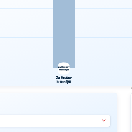
Za Hrušov
krásnější
Za Hrušov
krásnější