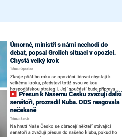
Úmorné, ministři s námi nechodí do
debat, popsal Grolich situaci v opozici.
Chystá velký krok
Téma: Opozice
Zkraje příštího roku se opoziční lidovci chystají k
velkému kroku, představí totiž svou velkou
hospodářskou strategii. Její součástí bude příprava na
Přesun k Našemu Česku zvažují další
stárnutí populace, řekl ve středu na setkání s novináři
nový předseda lidovců Jan Grolich. Ten zároveň v
senátoři, prozradil Kuba. ODS reagovala
senátních volbách kandiduje ve Vyškově. Popsal i
nečekaně
aktivitu opozice, o níž vládní strany nebo političtí
Téma: Senát
komentátoři mluví jako o slabé a v defenzivě. „Je to
úmorná práce upozorňovat na chyby vlády. Ministři s
Na hnutí Naše Česko se obracejí někteří stávající
námi navíc nechodí do debat. Chceme ale ukazovat
senátoři a zvažují přesun do našeho klubu, pokud ho