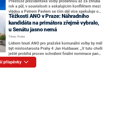
adresu vlády prý byla ještě hodná. Decroix se také
Přestože prezidentské volby proběhnou až za zhruba
vrátila k volební porážce koalice Spolu či promluvila o
rok a půl, v souvislosti s eskalujícím konfliktem mezi
hnutí Naše Česko Martina Kuby.
vládou a Petrem Pavlem se čím dál více spekuluje o
Těžkosti ANO v Praze: Náhradního
tom, koho by do bitvy o Hrad mohla vyslat současná
koalice. Někteří političtí komentátoři znovu vytahují
kandidáta na primátora zřejmě vybralo,
jméno premiéra Andreje Babiše (ANO). Jak moc je
u Senátu jasno nemá
pravděpodobné, že se v prezidentských volbách 2028
Téma: Praha
bude znovu opakovat souboj z roku 2023?
Lídrem hnutí ANO pro pražské komunální volby by měl
být místostarosta Prahy 4 Jan Hušbauer. „V tuto chvíli
ještě probíhá proces schválení finální nominace pana
Jana Hušbauera Výborem hnutí ANO,“ uvedl pro
ší příspěvky
redakci místopředseda pražského ANO Martin
Benkovič. O Hušbauerovi se spekulovalo jako o
náhradníkovi v čele pražské kandidátky poté, co
rezignoval po sérii nejasností v majetkových
přiznáních a pořizování bytů Ondřej Prokop. Zároveň
ale stále není jasné, kdo bude za ANO kandidovat ve
dvou ze tří pražských obvodů do horní komory
parlamentu. ANO má v Praze dlouhodobě horší
výsledky než ve zbytku republiky.