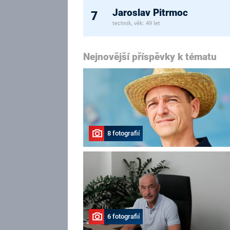
Jaroslav Pitrmoc
7
technik, věk: 49 let
Nejnovější příspěvky k tématu
8 fotografií
6 fotografií