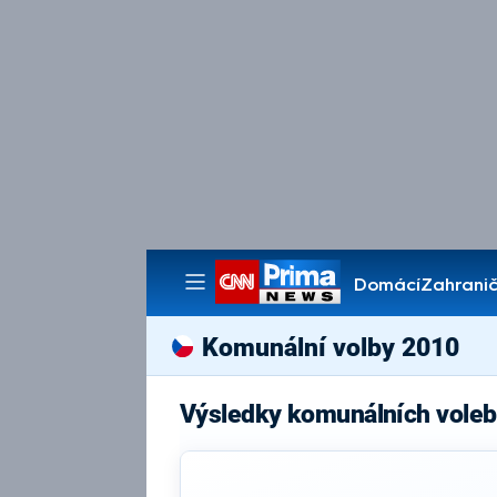
Domácí
Zahranič
Pořady
Komunální volby 2010
Výsledky komunálních voleb