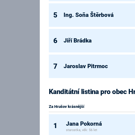
5
Ing. Soňa Štěrbová
6
Jiří Brádka
7
Jaroslav Pitrmoc
Kanditátní listina pro obec 
Za Hrušov krásnější
Jana Pokorná
1
starostka, věk: 56 let