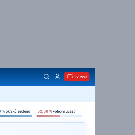
TV živě
0
%
52,50
%
okrsků sečteno
volební účast