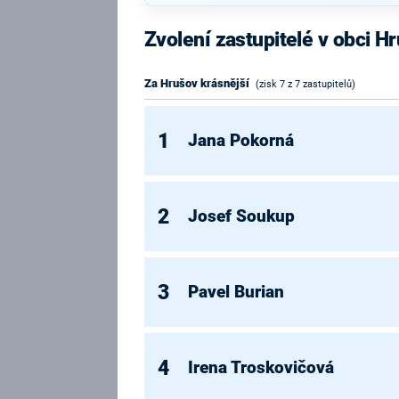
Zvolení zastupitelé v obci H
Za Hrušov krásnější
(zisk 7 z 7 zastupitelů)
1
Jana Pokorná
2
Josef Soukup
3
Pavel Burian
4
Irena Troskovičová