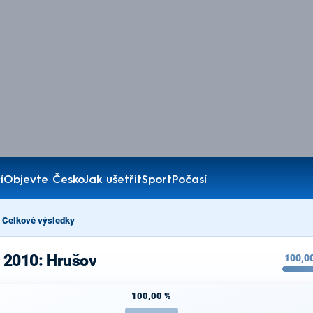
í
Objevte Česko
Jak ušetřit
Sport
Počasí
Celkové výsledky
 2010: Hrušov
100,0
100,00 %