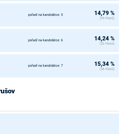
14,79 %
pořadí na kandidátce: 5
(54 hlasů)
14,24 %
pořadí na kandidátce: 6
(52 hlasů)
15,34 %
pořadí na kandidátce: 7
(56 hlasů)
Hrušov