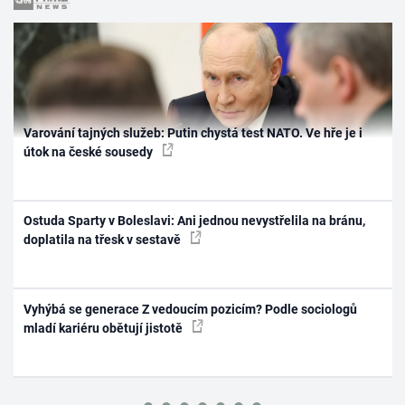
Varování tajných služeb: Putin chystá test NATO. Ve hře je i
útok na české sousedy
Ostuda Sparty v Boleslavi: Ani jednou nevystřelila na bránu,
doplatila na třesk v sestavě
Vyhýbá se generace Z vedoucím pozicím? Podle sociologů
mladí kariéru obětují jistotě