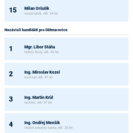
Milan Oršulík
15
soustružník, věk: 64 let
Nezávislí kandidáti pro Dětmarovice
Mgr. Libor Stáňa
1
ředitel školy, věk: 49 let
Ing. Miroslav Kozel
2
komisař, věk: 47 let
Ing. Martin Krůl
3
technik, věk: 37 let
Ing. Ondřej Menšík
4
ředitel pobočky banky, věk: 28 let