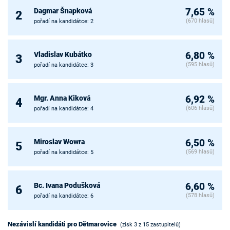
Dagmar Šnapková
7,65 %
2
(670 hlasů)
pořadí na kandidátce: 2
Vladislav Kubátko
6,80 %
3
(595 hlasů)
pořadí na kandidátce: 3
Mgr. Anna Kiková
6,92 %
4
(606 hlasů)
pořadí na kandidátce: 4
Miroslav Wowra
6,50 %
5
(569 hlasů)
pořadí na kandidátce: 5
Bc. Ivana Podušková
6,60 %
6
(578 hlasů)
pořadí na kandidátce: 6
Nezávislí kandidáti pro Dětmarovice
(zisk 3 z 15 zastupitelů)