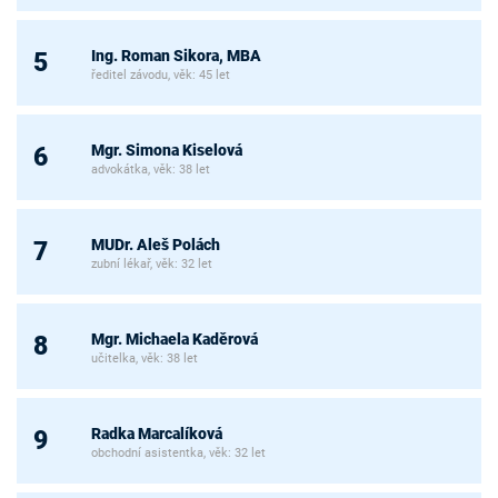
Ing. Roman Sikora, MBA
5
ředitel závodu, věk: 45 let
Mgr. Simona Kiselová
6
advokátka, věk: 38 let
MUDr. Aleš Polách
7
zubní lékař, věk: 32 let
Mgr. Michaela Kaděrová
8
učitelka, věk: 38 let
Radka Marcalíková
9
obchodní asistentka, věk: 32 let