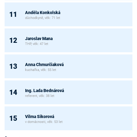
Anděla Konkolská
11
důchodkyně, věk: 71 let
Jaroslav Mana
12
THP, věk: 47 let
Anna Chmurčiaková
13
kuchařka, věk: 55 let
Ing. Lada Bednárová
14
referent, věk: 38 let
Vilma Sikorová
15
v domácnosti, věk: 53 let