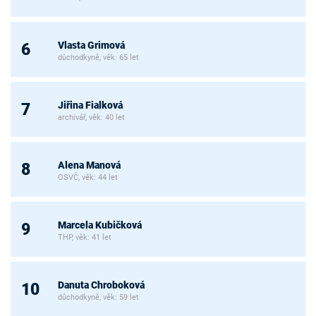
Vlasta Grimová
6
důchodkyně, věk: 65 let
Jiřina Fialková
7
archivář, věk: 40 let
Alena Manová
8
OSVČ, věk: 44 let
Marcela Kubičková
9
THP, věk: 41 let
Danuta Chroboková
10
důchodkyně, věk: 59 let