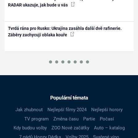
RADAR ukazuje, jak bude u vás
Tvrdá rána pro Rusko: Ukrajina zasáhla další dvě rafinerie.
Záběry zachycují oblaka kouře
Populární témata
Jak zhubnout
Nejlepší filmy 2024
Nejlepší horory
TV program
Změna času
Partie
Počasí
Kdy budou volby
ZOO Nové začátky
Auto – katalog
7 pádů Honzy Dědka
Volby 2025
Svařené víno