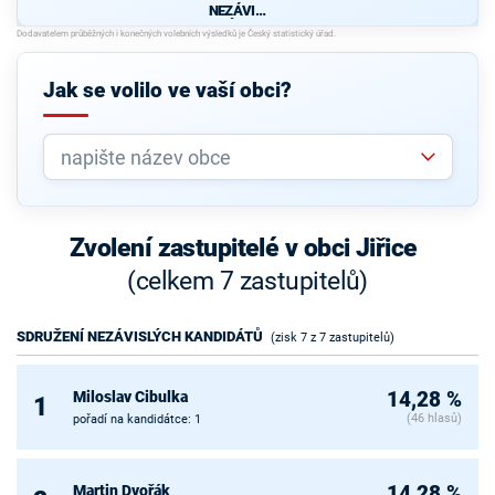
NEZÁVISL
ÝCH
KANDIDÁT
Ů
Jak se volilo ve vaší obci?
Zvolení zastupitelé v obci Jiřice
(celkem 7 zastupitelů)
SDRUŽENÍ NEZÁVISLÝCH KANDIDÁTŮ
(zisk 7 z 7 zastupitelů)
Miloslav Cibulka
14,28 %
1
(46 hlasů)
pořadí na kandidátce: 1
Martin Dvořák
14,28 %