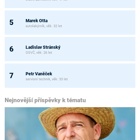
Marek Otta
5
autolakýrník, věk: 32 let
Ladislav Stránský
6
OSVČ, věk: 26 let
Petr Vaněček
7
servisní technik, věk: 33 let
Nejnovější příspěvky k tématu