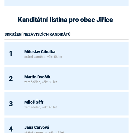
Kanditátní listina pro obec Jiřice
SDRUŽENÍ NEZÁVISLÝCH KANDIDÁTŮ
Miloslav Cibulka
1
státní zaměst., věk: 56 let
Martin Dvořák
2
zemědělec, věk: 50 let
Miloš Šáfr
3
zemědělec, věk: 46 let
Jana Carvová
4
státní zaměstn., věk: 47 let