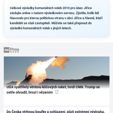
Celkové výsledky komunálních voleb 2010 pro obec Jiřice
sledujte online v našem výsledkovém servisu. Zjistíte, kolik lidí
hlasovalo pro kterou politickou stranu v obci Jiřice a hlavně, kteří
kandidáti se stali zastupiteli. Můžete se také přepnout do
výsledků komunálních voleb v jiných letech.
USA vystřílely většinu klíčových raket, tvrdí CNN. Trump se
ostře ohradil, hrozí i vězením
Do Česka vtrhnou bouřky a ochlazení, platí extrémní výstraha.