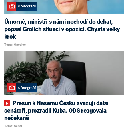
8 fotografií
Úmorné, ministři s námi nechodí do debat,
popsal Grolich situaci v opozici. Chystá velký
krok
Téma: Opozice
6 fotografií
Přesun k Našemu Česku zvažují další
senátoři, prozradil Kuba. ODS reagovala
nečekaně
Téma: Senát