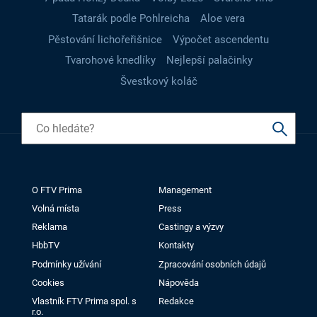
Tatarák podle Pohlreicha
Aloe vera
Pěstování lichořeřišnice
Výpočet ascendentu
Tvarohové knedlíky
Nejlepší palačinky
Švestkový koláč
O FTV Prima
Management
Volná místa
Press
Reklama
Castingy a výzvy
HbbTV
Kontakty
Podmínky užívání
Zpracování osobních údajů
Cookies
Nápověda
Vlastník FTV Prima spol. s
Redakce
r.o.