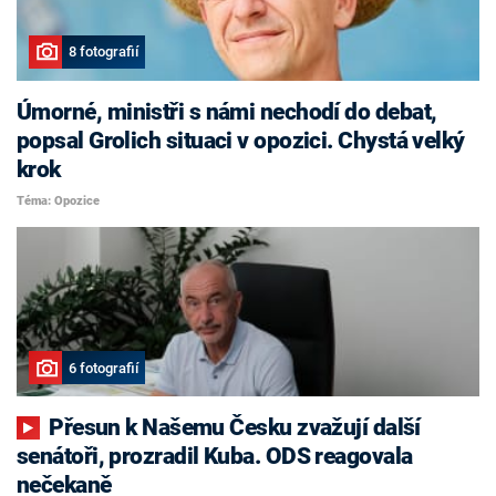
8 fotografií
Úmorné, ministři s námi nechodí do debat,
popsal Grolich situaci v opozici. Chystá velký
krok
Téma: Opozice
6 fotografií
Přesun k Našemu Česku zvažují další
senátoři, prozradil Kuba. ODS reagovala
nečekaně