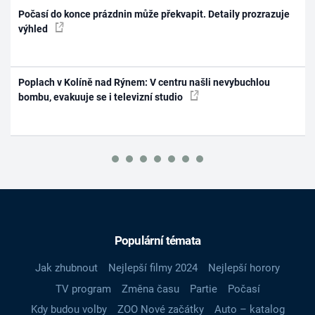
Počasí do konce prázdnin může překvapit. Detaily prozrazuje
výhled
Poplach v Kolíně nad Rýnem: V centru našli nevybuchlou
bombu, evakuuje se i televizní studio
Populární témata
Jak zhubnout
Nejlepší filmy 2024
Nejlepší horory
TV program
Změna času
Partie
Počasí
Kdy budou volby
ZOO Nové začátky
Auto – katalog