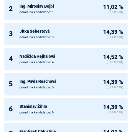
Ing. Miroslav Bejbl
11,02 %
2
(85 hlasů)
pořadí na kandidátce: 1
Jitka Šebestová
14,39 %
3
(111 hlasů)
pořadí na kandidátce: 3
Naděžda Hejhalová
14,52 %
4
(112 hlasů)
pořadí na kandidátce: 4
Ing. Pavla Reschová
14,39 %
5
(111 hlasů)
pořadí na kandidátce: 5
Stanislav Žihlo
14,39 %
6
(111 hlasů)
pořadí na kandidátce: 6
František Chlustina