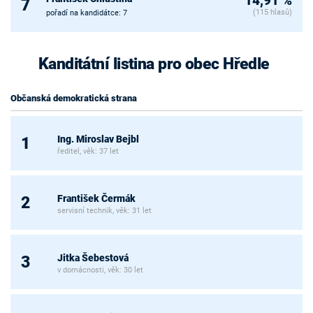
14,91 %
7
(115 hlasů)
pořadí na kandidátce: 7
Kanditátní listina pro obec Hředle
Občanská demokratická strana
Ing. Miroslav Bejbl
1
ředitel, věk: 37 let
František Čermák
2
servisní technik, věk: 31 let
Jitka Šebestová
3
v domácnosti, věk: 30 let