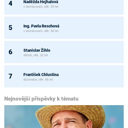
Naděžda Hejhalová
4
v domácnosti, věk: 29 let
Ing. Pavla Reschová
5
v domácnosti, věk: 36 let
Stanislav Žihlo
6
dělník, věk: 32 let
František Chlustina
7
důchodce, věk: 66 let
Nejnovější příspěvky k tématu