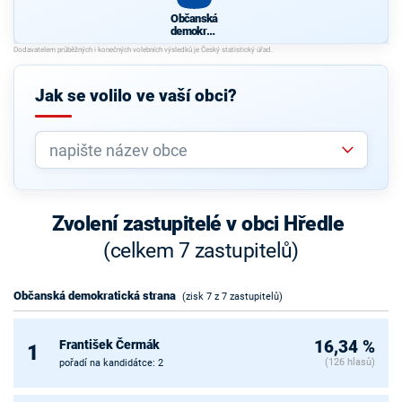
Občanská
demokrati
cká strana
Jak se volilo ve vaší obci?
Zvolení zastupitelé v obci Hředle
(celkem 7 zastupitelů)
Občanská demokratická strana
(zisk 7 z 7 zastupitelů)
František Čermák
16,34 %
1
(126 hlasů)
pořadí na kandidátce: 2