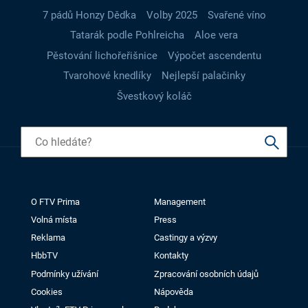
7 pádů Honzy Dědka
Volby 2025
Svařené víno
Tatarák podle Pohlreicha
Aloe vera
Pěstování lichořeřišnice
Výpočet ascendentu
Tvarohové knedlíky
Nejlepší palačinky
Švestkový koláč
O FTV Prima
Management
Volná místa
Press
Reklama
Castingy a výzvy
HbbTV
Kontakty
Podmínky užívání
Zpracování osobních údajů
Cookies
Nápověda