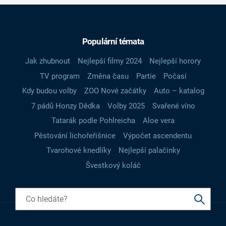
Populární témata
Jak zhubnout
Nejlepší filmy 2024
Nejlepší horory
TV program
Změna času
Partie
Počasí
Kdy budou volby
ZOO Nové začátky
Auto – katalog
7 pádů Honzy Dědka
Volby 2025
Svařené víno
Tatarák podle Pohlreicha
Aloe vera
Pěstování lichořeřišnice
Výpočet ascendentu
Tvarohové knedlíky
Nejlepší palačinky
Švestkový koláč