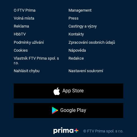
O FTV Prima
Management
Volná místa
Press
Reklama
Castingy a výzvy
HbbTV
Kontakty
Podmínky užívání
Zpracování osobních údajů
Cookies
Nápověda
Vlastník FTV Prima spol. s
Redakce
r.o.
Nahlásit chybu
Nastavení soukromí
App Store
Google Play
© FTV Prima spol. s r.o.