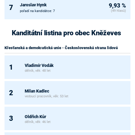
Jaroslav Hynk
9,93 %
7
(49 hlasů)
pořadí na kandidátce: 7
Kanditátní listina pro obec Kněževes
Křesťanská a demokratická unie - Československá strana lidová
Vladimír Vodák
1
dělník, věk: 48 let
Milan Kadlec
2
vedoucí pracovník, věk: 53 let
Oldřich Kůr
3
dělník, věk: 46 let