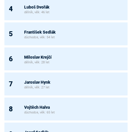
Luboš Dvořák
4
dělník, věk: 46 let
František Sedlák
5
důchodce, věk: 54 let
Miloslav Krejčí
6
dělník, věk: 28 let
Jaroslav Hynk
7
dělník, věk: 27 let
Vojtěch Halva
8
důchodce, věk: 65 let