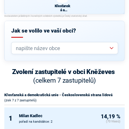
Křesťansk
á a
demokrati
cká unie -
Českoslov
enská
Jak se volilo ve vaší obci?
strana
lidová
Zvolení zastupitelé v obci Kněževes
(celkem 7 zastupitelů)
Křesťanská a demokratická unie - Československá strana lidová
(zisk 7 z 7 zastupitelů)
Milan Kadlec
14,19 %
1
(70 hlasů)
pořadí na kandidátce: 2