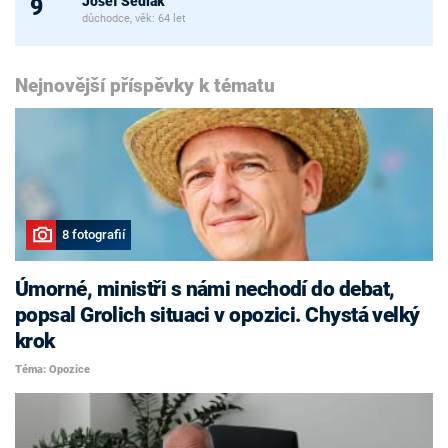
Josef Sedlák
9
důchodce, věk: 64 let
Nejnovější příspěvky k tématu
8 fotografií
Úmorné, ministři s námi nechodí do debat,
popsal Grolich situaci v opozici. Chystá velký
krok
Téma: Opozice