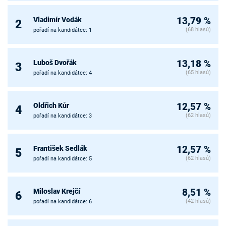
Vladimír Vodák
13,79 %
2
(68 hlasů)
pořadí na kandidátce: 1
Luboš Dvořák
13,18 %
3
(65 hlasů)
pořadí na kandidátce: 4
Oldřich Kůr
12,57 %
4
(62 hlasů)
pořadí na kandidátce: 3
František Sedlák
12,57 %
5
(62 hlasů)
pořadí na kandidátce: 5
Miloslav Krejčí
8,51 %
6
(42 hlasů)
pořadí na kandidátce: 6