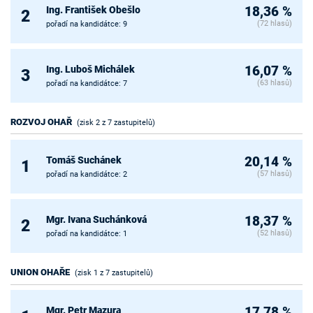
Ing. František Obešlo
18,36 %
2
(72 hlasů)
pořadí na kandidátce: 9
Ing. Luboš Michálek
16,07 %
3
(63 hlasů)
pořadí na kandidátce: 7
ROZVOJ OHAŘ
(zisk 2 z 7 zastupitelů)
Tomáš Suchánek
20,14 %
1
(57 hlasů)
pořadí na kandidátce: 2
Mgr. Ivana Suchánková
18,37 %
2
(52 hlasů)
pořadí na kandidátce: 1
UNION OHAŘE
(zisk 1 z 7 zastupitelů)
Mgr. Petr Mazura
17,78 %