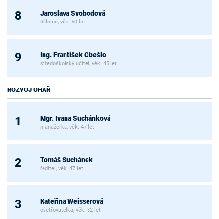
Jaroslava Svobodová
8
dělnice, věk: 50 let
Ing. František Obešlo
9
středoškolský učitel, věk: 45 let
ROZVOJ OHAŘ
Mgr. Ivana Suchánková
1
manažerka, věk: 47 let
Tomáš Suchánek
2
ředitel, věk: 47 let
Kateřina Weisserová
3
ošetřovatelka, věk: 32 let