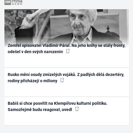
Zemřel spisovatel Vladimír Páral. Na jeho knihy se stály fronty,
odešel v den svých narozenin
Rusko mění osudy zmizelých vojáků. Z padlých dělá dezertéry,
rodiny přicházejí o miliony
Babiš si chce posvítit na Klempířovu kulturní politiku.
Samozřejmě budu reagovat, uvedl