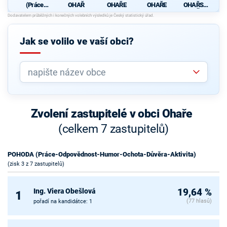
(Práce-
OHAŘ
OHAŘE
OHAŘE
OHAŘSKÝ
Odpovědn
CH ŽEN
ost-
Humor-
Ochota-
Jak se volilo ve vaší obci?
Důvěra-
Aktivita)
Zvolení zastupitelé v obci Ohaře
(celkem 7 zastupitelů)
POHODA (Práce-Odpovědnost-Humor-Ochota-Důvěra-Aktivita)
(zisk 3 z 7 zastupitelů)
Ing. Viera Obešlová
19,64 %
1
(77 hlasů)
pořadí na kandidátce: 1