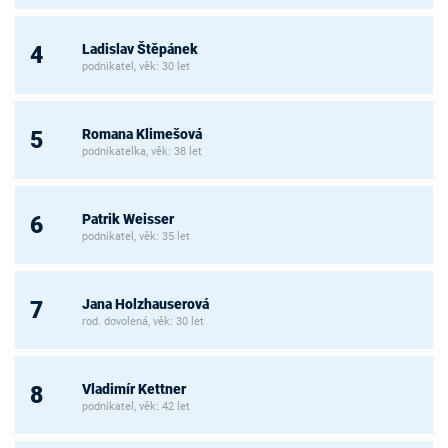
Ladislav Štěpánek
4
podnikatel, věk: 30 let
Romana Klimešová
5
podnikatelka, věk: 38 let
Patrik Weisser
6
podnikatel, věk: 35 let
Jana Holzhauserová
7
rod. dovolená, věk: 30 let
Vladimír Kettner
8
podnikatel, věk: 42 let