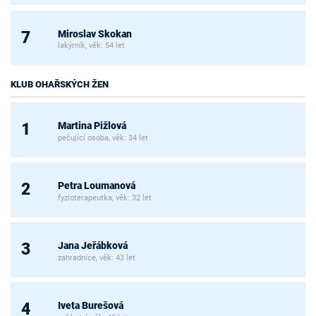
Miroslav Skokan
7
lakýrník, věk: 54 let
KLUB OHAŘSKÝCH ŽEN
Martina Pižlová
1
pečující osoba, věk: 34 let
Petra Loumanová
2
fyzioterapeutka, věk: 32 let
Jana Jeřábková
3
zahradnice, věk: 43 let
Iveta Burešová
4