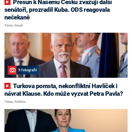
Přesun k Našemu Česku zvažují další
senátoři, prozradil Kuba. ODS reagovala
nečekaně
Téma: Senát
9 fotografií
Turkova pomsta, nekonfliktní Havlíček i
návrat Klause. Kdo může vyzvat Petra Pavla?
Téma: Politika