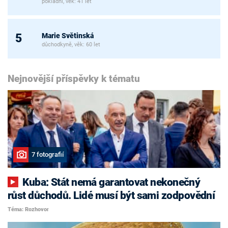
pokladní, věk: 41 let
Marie Světinská
5
důchodkyně, věk: 60 let
Nejnovější příspěvky k tématu
7 fotografií
Kuba: Stát nemá garantovat nekonečný
růst důchodů. Lidé musí být sami zodpovědní
Téma: Rozhovor