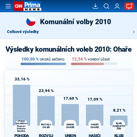
Komunální volby 2010
Celkové výsledky
Výsledky komunálních voleb 2010: Ohaře
100,00
%
72,54
%
okrsků sečteno
volební účast
33,16 %
23,94 %
17,60 %
17,09 %
8,21 %
POHODA
(Práce-
Odpovědnost-
KLUB
UNION
ROZVOJ
HASIČI
Humor-
OHAŘSKÝCH
OHAŘ
OHAŘE
OHAŘE
Ochota-
ŽEN
Důvěra-
Aktivita)
POHODA
ROZVOJ
UNION
HASIČI
KLUB