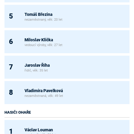
Tomáš Březina
5
nezaměstnaný, věk: 20 let
Miloslav Klička
6
vedoucí výroby, věk: 27 let
Jaroslav Říha
7
řidič, věk: 35 let
Vladimíra Pavelková
8
nezaměstnaná, věk: 49 let
HASIČI OHAŘE
Václav Louman
1