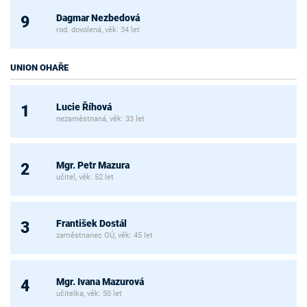
Dagmar Nezbedová
9
rod. dovolená, věk: 34 let
UNION OHAŘE
Lucie Říhová
1
nezaměstnaná, věk: 33 let
Mgr. Petr Mazura
2
učitel, věk: 52 let
František Dostál
3
zaměstnanec OÚ, věk: 45 let
Mgr. Ivana Mazurová
4
učitelka, věk: 50 let