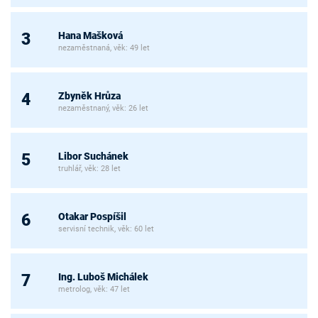
Hana Mašková
3
nezaměstnaná, věk: 49 let
Zbyněk Hrůza
4
nezaměstnaný, věk: 26 let
Libor Suchánek
5
truhlář, věk: 28 let
Otakar Pospíšil
6
servisní technik, věk: 60 let
Ing. Luboš Michálek
7
metrolog, věk: 47 let