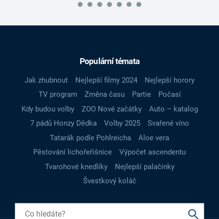
Populární témata
Jak zhubnout
Nejlepší filmy 2024
Nejlepší horory
TV program
Změna času
Partie
Počasí
Kdy budou volby
ZOO Nové začátky
Auto – katalog
7 pádů Honzy Dědka
Volby 2025
Svařené víno
Tatarák podle Pohlreicha
Aloe vera
Pěstování lichořeřišnice
Výpočet ascendentu
Tvarohové knedlíky
Nejlepší palačinky
Švestkový koláč