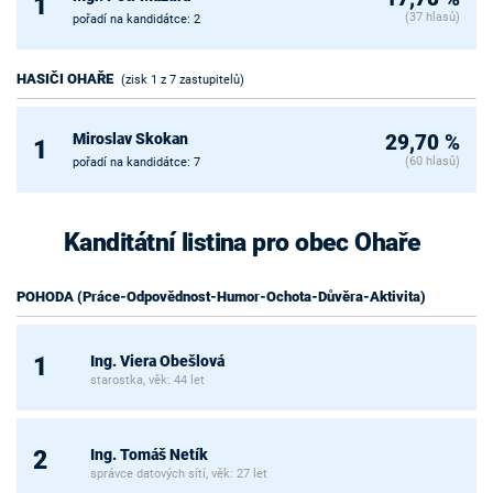
1
(37 hlasů)
pořadí na kandidátce: 2
HASIČI OHAŘE
(zisk 1 z 7 zastupitelů)
Miroslav Skokan
29,70 %
1
(60 hlasů)
pořadí na kandidátce: 7
Kanditátní listina pro obec Ohaře
POHODA (Práce-Odpovědnost-Humor-Ochota-Důvěra-Aktivita)
Ing. Viera Obešlová
1
starostka, věk: 44 let
Ing. Tomáš Netík
2
správce datových sítí, věk: 27 let