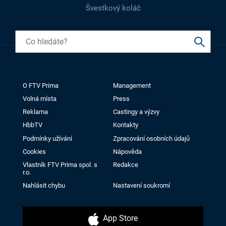
Švestkový koláč
O FTV Prima
Management
Volná místa
Press
Reklama
Castingy a výzvy
HbbTV
Kontakty
Podmínky užívání
Zpracování osobních údajů
Cookies
Nápověda
Vlastník FTV Prima spol. s
Redakce
r.o.
Nahlásit chybu
Nastavení soukromí
App Store