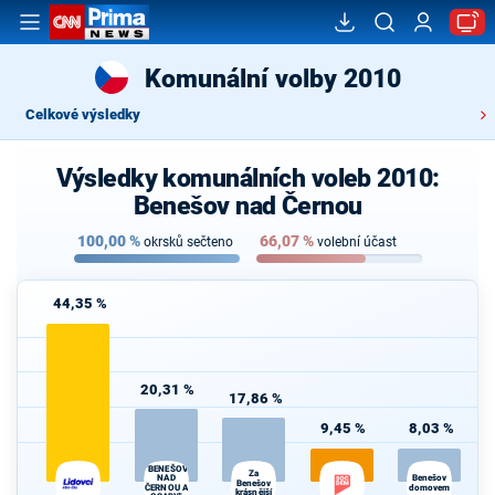
Komunální volby 2010
Celkové výsledky
Výsledky komunálních voleb 2010:
Benešov nad Černou
100,00
%
66,07
%
okrsků sečteno
volební účast
44,35 %
20,31 %
17,86 %
9,45 %
8,03 %
"BENEŠOV
Za
Benešov
NAD
Benešov
ČERNOU A
domovem
krásnější