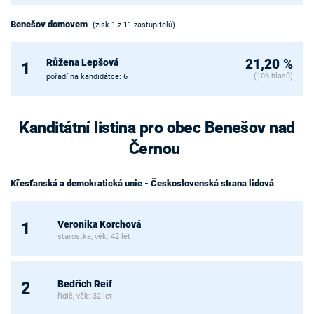
Benešov domovem
(zisk 1 z 11 zastupitelů)
Růžena Lepšová
21,20 %
1
(106 hlasů)
pořadí na kandidátce: 6
Kanditátní listina pro obec Benešov nad
Černou
Křesťanská a demokratická unie - Československá strana lidová
Veronika Korchová
1
starostka, věk: 42 let
Bedřich Reif
2
řidič, věk: 32 let