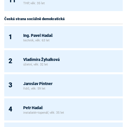
11
THP, věk: 35 let
Česká strana sociálně demokratická
Ing. Pavel Hadač
1
technik, věk: 63 let
Vladimíra Žyhalková
2
účetní, věk: 32 let
Jaroslav Pintner
3
řidič, věk: 59 let
Petr Hadač
4
instalatér-topenář, věk: 35 let