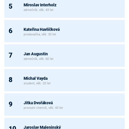
Miroslav Interholz
5
zámečník, věk: 43 let
Kateřina Havlíčková
6
prodavačka, věk: 30 let
Jan Augustin
7
zámečník, věk: 60 let
Michal Vayda
8
student, věk: 20 let
Jitka Dvořáková
9
provozní chemik, věk: 43 let
Jaroslav Maleninský
10