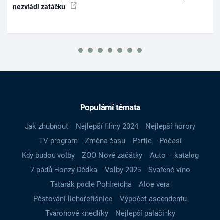
nezvládl zatáčku
Populární témata
Jak zhubnout
Nejlepší filmy 2024
Nejlepší horory
TV program
Změna času
Partie
Počasí
Kdy budou volby
ZOO Nové začátky
Auto – katalog
7 pádů Honzy Dědka
Volby 2025
Svařené víno
Tatarák podle Pohlreicha
Aloe vera
Pěstování lichořeřišnice
Výpočet ascendentu
Tvarohové knedlíky
Nejlepší palačinky