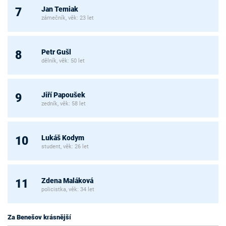
Jan Temiak
7
zámečník, věk: 23 let
Petr Gušl
8
dělník, věk: 50 let
Jiří Papoušek
9
zedník, věk: 58 let
Lukáš Kodym
10
student, věk: 26 let
Zdena Maláková
11
policistka, věk: 34 let
Za Benešov krásnější