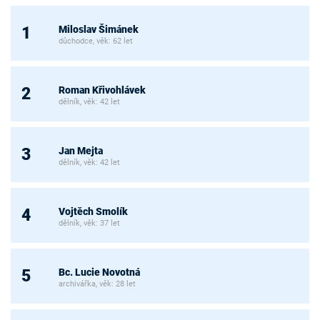
Miloslav Šimánek
1
důchodce, věk: 62 let
Roman Křivohlávek
2
dělník, věk: 42 let
Jan Mejta
3
dělník, věk: 42 let
Vojtěch Smolík
4
dělník, věk: 37 let
Bc. Lucie Novotná
5
archivářka, věk: 28 let