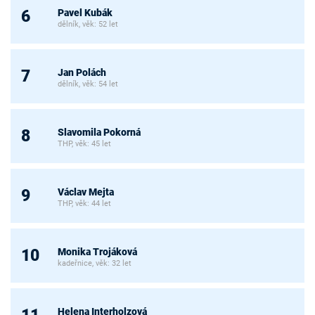
Pavel Kubák
6
dělník, věk: 52 let
Jan Polách
7
dělník, věk: 54 let
Slavomila Pokorná
8
THP, věk: 45 let
Václav Mejta
9
THP, věk: 44 let
Monika Trojáková
10
kadeřnice, věk: 32 let
Helena Interholzová