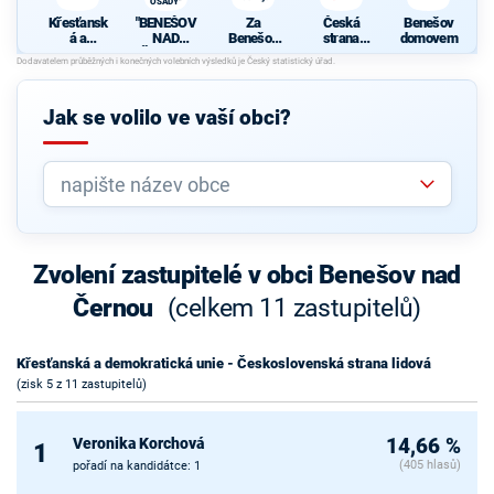
OSADY"
Křesťansk
"BENEŠOV
Za
Česká
Benešov
á a
NAD
Benešov
strana
domovem
demokrati
ČERNOU
krásnější
sociálně
cká unie -
A OSADY"
demokrati
Českoslov
cká
enská
Jak se volilo ve vaší obci?
strana
lidová
Zvolení zastupitelé v obci Benešov nad
Černou
(celkem 11 zastupitelů)
Křesťanská a demokratická unie - Československá strana lidová
(zisk 5 z 11 zastupitelů)
Veronika Korchová
14,66 %
1
(405 hlasů)
pořadí na kandidátce: 1