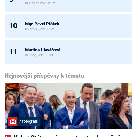
nástrojař, věk: 39 let
Mgr. Pavel Ptáček
10
lékárník, věk: 39 let
Martina Hlaváčová
11
dělnice, věk: 33 let
Nejnovější příspěvky k tématu
7 fotografií