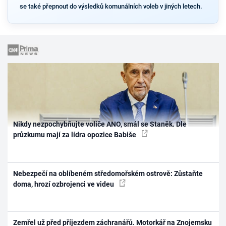
se také přepnout do výsledků komunálních voleb v jiných letech.
Nikdy nezpochybňujte voliče ANO, smál se Staněk. Dle
průzkumu mají za lídra opozice Babiše
Nebezpečí na oblíbeném středomořském ostrově: Zůstaňte
doma, hrozí ozbrojenci ve videu
Zemřel už před příjezdem záchranářů. Motorkář na Znojemsku