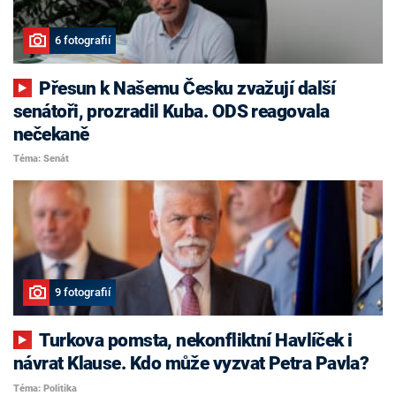
6 fotografií
Přesun k Našemu Česku zvažují další
senátoři, prozradil Kuba. ODS reagovala
nečekaně
Téma: Senát
9 fotografií
Turkova pomsta, nekonfliktní Havlíček i
návrat Klause. Kdo může vyzvat Petra Pavla?
Téma: Politika