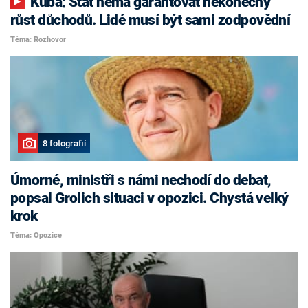
Kuba: Stát nemá garantovat nekonečný
růst důchodů. Lidé musí být sami zodpovědní
Téma: Rozhovor
8 fotografií
Úmorné, ministři s námi nechodí do debat,
popsal Grolich situaci v opozici. Chystá velký
krok
Téma: Opozice