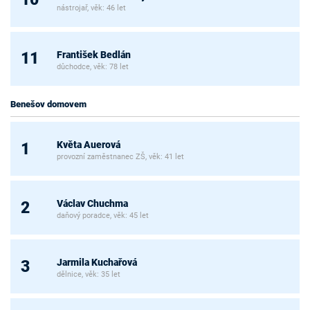
nástrojař, věk: 46 let
František Bedlán
11
důchodce, věk: 78 let
Benešov domovem
Květa Auerová
1
provozní zaměstnanec ZŠ, věk: 41 let
Václav Chuchma
2
daňový poradce, věk: 45 let
Jarmila Kuchařová
3
dělnice, věk: 35 let