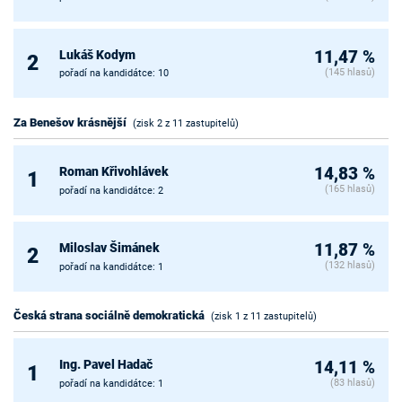
Lukáš Kodym
11,47 %
2
(145 hlasů)
pořadí na kandidátce: 10
Za Benešov krásnější
(zisk 2 z 11 zastupitelů)
Roman Křivohlávek
14,83 %
1
(165 hlasů)
pořadí na kandidátce: 2
Miloslav Šimánek
11,87 %
2
(132 hlasů)
pořadí na kandidátce: 1
Česká strana sociálně demokratická
(zisk 1 z 11 zastupitelů)
Ing. Pavel Hadač
14,11 %
1
(83 hlasů)
pořadí na kandidátce: 1