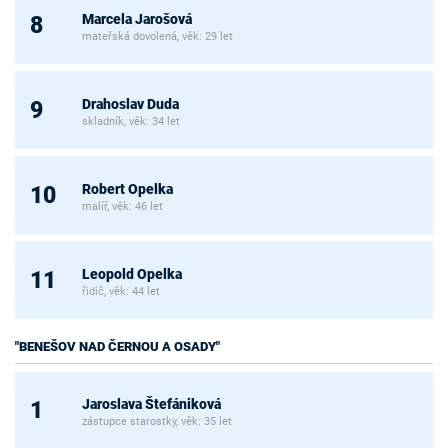
Marcela Jarošová
8
mateřská dovolená, věk: 29 let
Drahoslav Duda
9
skladník, věk: 34 let
Robert Opelka
10
malíř, věk: 46 let
Leopold Opelka
11
řidič, věk: 44 let
"BENEŠOV NAD ČERNOU A OSADY"
Jaroslava Štefániková
1
zástupce starostky, věk: 35 let