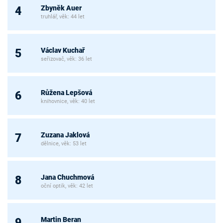
Zbyněk Auer
4
truhlář, věk: 44 let
Václav Kuchař
5
seřizovač, věk: 36 let
Růžena Lepšová
6
knihovnice, věk: 40 let
Zuzana Jaklová
7
dělnice, věk: 53 let
Jana Chuchmová
8
oční optik, věk: 42 let
Martin Beran
9