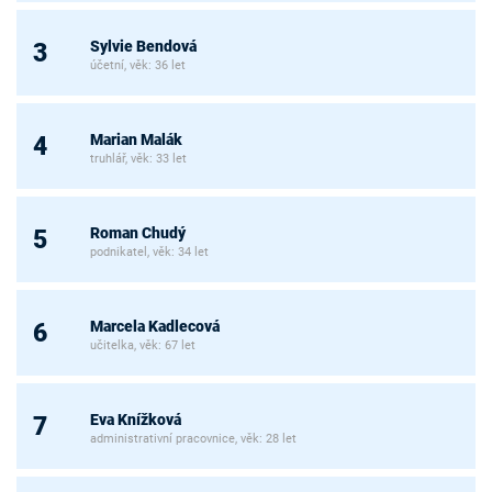
Sylvie Bendová
3
účetní, věk: 36 let
Marian Malák
4
truhlář, věk: 33 let
Roman Chudý
5
podnikatel, věk: 34 let
Marcela Kadlecová
6
učitelka, věk: 67 let
Eva Knížková
7
administrativní pracovnice, věk: 28 let