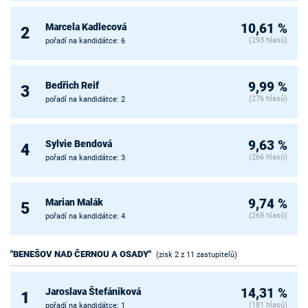
Marcela Kadlecová
10,61 %
2
(293 hlasů)
pořadí na kandidátce: 6
Bedřich Reif
9,99 %
3
(276 hlasů)
pořadí na kandidátce: 2
Sylvie Bendová
9,63 %
4
(266 hlasů)
pořadí na kandidátce: 3
Marian Malák
9,74 %
5
(269 hlasů)
pořadí na kandidátce: 4
"BENEŠOV NAD ČERNOU A OSADY"
(zisk 2 z 11 zastupitelů)
Jaroslava Štefániková
14,31 %
1
(181 hlasů)
pořadí na kandidátce: 1