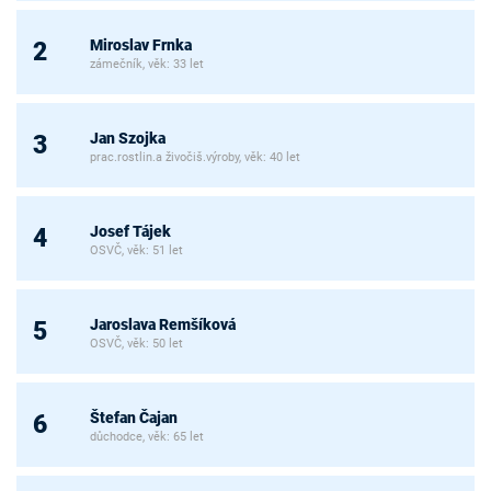
Miroslav Frnka
2
zámečník, věk: 33 let
Jan Szojka
3
prac.rostlin.a živočiš.výroby, věk: 40 let
Josef Tájek
4
OSVČ, věk: 51 let
Jaroslava Remšíková
5
OSVČ, věk: 50 let
Štefan Čajan
6
důchodce, věk: 65 let