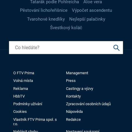
Tatarák podle Pohlreicha
Aloe vera
Pěstování lichořeřišnice
Výpočet ascendentu
Tvarohové knedlíky
Nejlepší palačinky
Švestkový koláč
O FTV Prima
Management
Volná místa
Press
Reklama
Castingy a výzvy
HbbTV
Kontakty
Podmínky užívání
Zpracování osobních údajů
Cookies
Nápověda
Vlastník FTV Prima spol. s
Redakce
r.o.
Nahlásit chybu
Nastavení soukromí