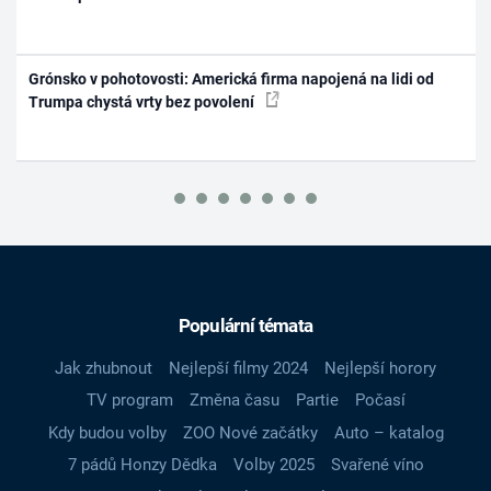
Grónsko v pohotovosti: Americká firma napojená na lidi od
Trumpa chystá vrty bez povolení
Populární témata
Jak zhubnout
Nejlepší filmy 2024
Nejlepší horory
TV program
Změna času
Partie
Počasí
Kdy budou volby
ZOO Nové začátky
Auto – katalog
7 pádů Honzy Dědka
Volby 2025
Svařené víno