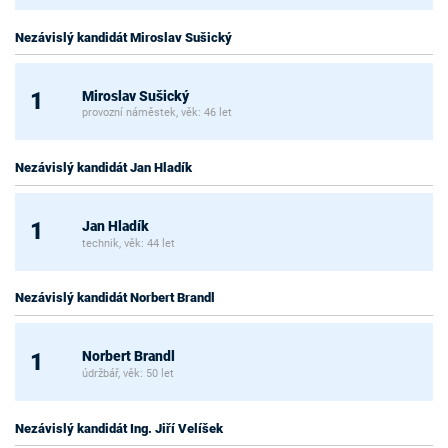
Nezávislý kandidát Miroslav Sušický
Miroslav Sušický
1
provozní náměstek, věk: 46 let
Nezávislý kandidát Jan Hladík
Jan Hladík
1
technik, věk: 44 let
Nezávislý kandidát Norbert Brandl
Norbert Brandl
1
údržbář, věk: 50 let
Nezávislý kandidát Ing. Jiří Velíšek