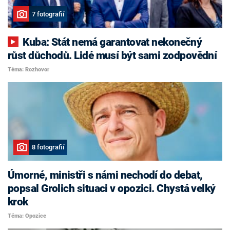
7 fotografií
Kuba: Stát nemá garantovat nekonečný
růst důchodů. Lidé musí být sami zodpovědní
Téma: Rozhovor
8 fotografií
Úmorné, ministři s námi nechodí do debat,
popsal Grolich situaci v opozici. Chystá velký
krok
Téma: Opozice