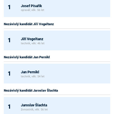
Josef Písařík
1
opravář, věk: 56 let
Nezávislý kandidát Jiří Vogeltanz
Jiří Vogeltanz
1
technik, věk: 46 let
Nezávislý kandidát Jan Pernikl
Jan Pernikl
1
technik, věk: 54 let
Nezávislý kandidát Jaroslav Šlachta
Jaroslav Šlachta
1
živnostník, věk: 56 let