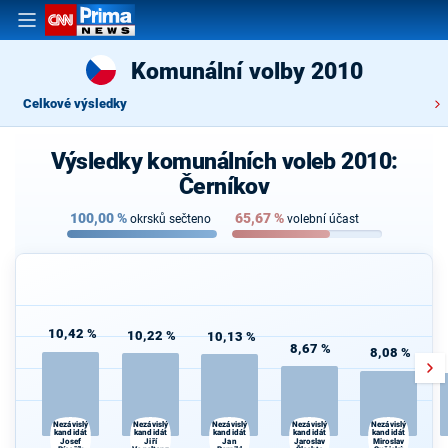
Komunální volby 2010
Celkové výsledky
Výsledky komunálních voleb 2010:
Černíkov
100,00
%
65,67
%
okrsků sečteno
volební účast
10,42 %
10,22 %
10,13 %
8,67 %
8,08 %
Nezávislý
Nezávislý
Nezávislý
Nezávislý
Nezávislý
kandidát
kandidát
kandidát
kandidát
kandidát
Josef
Jiří
Jan
Jaroslav
Miroslav