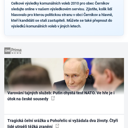
Celkové výsledky komunálních voleb 2010 pro obec Černíkov
sledujte online v našem výsledkovém servisu. Zjistíte, kolik lidí
hlasovalo pro kterou politickou stranu v obci Černíkov a hlavně,
kteří kandidáti se stali zastupiteli. Můžete se také přepnout do
výsledků komunálních voleb v jiných letech.
Varování tajných služeb: Putin chystá test NATO. Ve hře je i
útok na české sousedy
Tragická čelní srážka u Pohořelic si vyžádala dva životy. Čtyři
lidé utrpěli těžká zranění