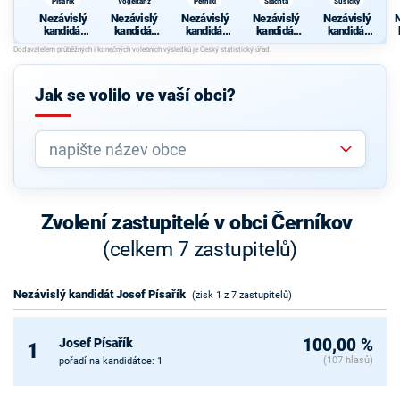
Písařík
Vogeltanz
Pernikl
Šlachta
Sušický
Nezávislý
Nezávislý
Nezávislý
Nezávislý
Nezávislý
N
kandidát
kandidát
kandidát
kandidát
kandidát
Josef
Jiří
Jan
Jaroslav
Miroslav
J
Písařík
Vogeltanz
Pernikl
Šlachta
Sušický
Jak se volilo ve vaší obci?
Zvolení zastupitelé v obci Černíkov
(celkem 7 zastupitelů)
Nezávislý kandidát Josef Písařík
(zisk 1 z 7 zastupitelů)
Josef Písařík
100,00 %
1
(107 hlasů)
pořadí na kandidátce: 1