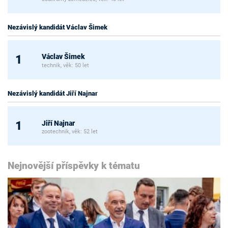
Nezávislý kandidát Václav Šimek
Václav Šimek
1
technik, věk: 50 let
Nezávislý kandidát Jiří Najnar
Jiří Najnar
1
zootechnik, věk: 52 let
Nejnovější příspěvky k tématu