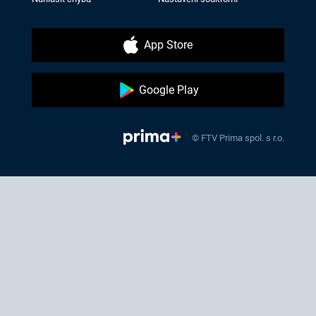
App Store
Google Play
© FTV Prima spol. s r.o.