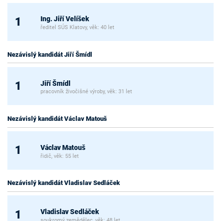
Ing. Jiří Velíšek
1
ředitel SÚS Klatovy, věk: 40 let
Nezávislý kandidát Jiří Šmídl
Jiří Šmídl
1
pracovník živočišné výroby, věk: 31 let
Nezávislý kandidát Václav Matouš
Václav Matouš
1
řidič, věk: 55 let
Nezávislý kandidát Vladislav Sedláček
Vladislav Sedláček
1
soukromý zemědělec, věk: 48 let