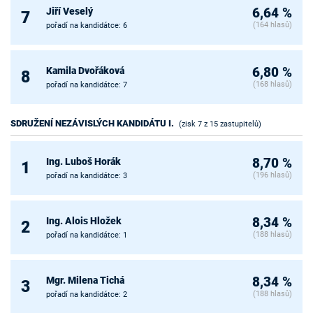
Jiří Veselý
6,64 %
7
(164 hlasů)
pořadí na kandidátce: 6
Kamila Dvořáková
6,80 %
8
(168 hlasů)
pořadí na kandidátce: 7
SDRUŽENÍ NEZÁVISLÝCH KANDIDÁTU I.
(zisk 7 z 15 zastupitelů)
Ing. Luboš Horák
8,70 %
1
(196 hlasů)
pořadí na kandidátce: 3
Ing. Alois Hložek
8,34 %
2
(188 hlasů)
pořadí na kandidátce: 1
Mgr. Milena Tichá
8,34 %
3
(188 hlasů)
pořadí na kandidátce: 2