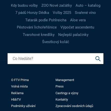
Kdy budou volby
ZOO Nové začátky
Auto – katalog
7 pádů Honzy Dědka
Volby 2025
Svařené víno
Tatarák podle Pohlreicha
Aloe vera
Pěstování lichořeřišnice
Výpočet ascendentu
Tvarohové knedlíky
Nejlepší palačinky
Švestkový koláč
O FTV Prima
Management
Volná místa
Press
Reklama
Castingy a výzvy
HbbTV
Kontakty
Podmínky užívání
Zpracování osobních údajů