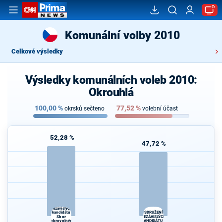
Komunální volby 2010
Celkové výsledky
Výsledky komunálních voleb 2010:
Okrouhlá
100,00
%
77,52
%
okrsků sečteno
volební účast
52,28 %
47,72 %
Sdružení
nezávislých
SDRUŽENÍ
kandidátů
Sbor
NEZÁVISLÝCH
dobrovolných
KANDIDÁTU I.