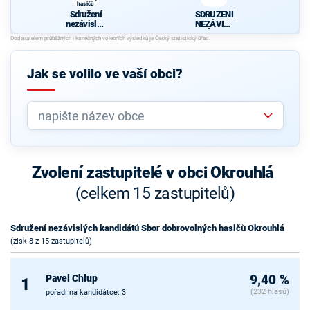
hasičů
Okrouhlá
Sdružení
SDRUŽENÍ
nezávislýc
NEZÁVISL
h
ÝCH
kandidátů
KANDIDÁT
Sbor
U I.
dobrovoln
Jak se volilo ve vaší obci?
ých hasičů
Okrouhlá
Zvolení zastupitelé v obci Okrouhlá
(celkem 15 zastupitelů)
Sdružení nezávislých kandidátů Sbor dobrovolných hasičů Okrouhlá
(zisk 8 z 15 zastupitelů)
Pavel Chlup
9,40 %
1
(232 hlasů)
pořadí na kandidátce: 3