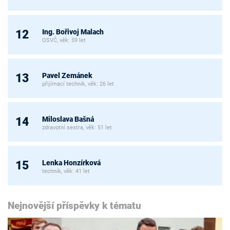
Ing. Bořivoj Malach
12
OSVČ, věk: 59 let
Pavel Zemánek
13
přijímací technik, věk: 26 let
Miloslava Bašná
14
zdravotní sestra, věk: 51 let
Lenka Honzírková
15
technik, věk: 41 let
Nejnovější příspěvky k tématu