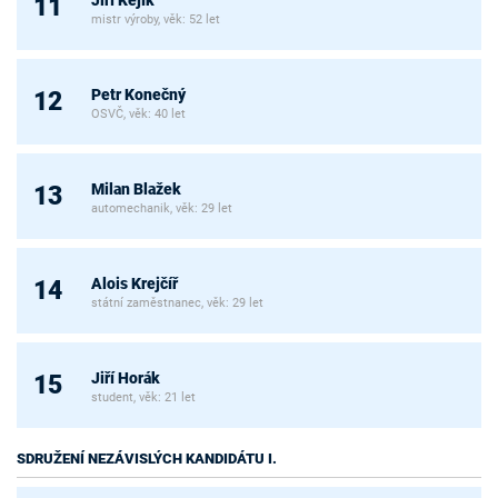
Jiří Kejík
11
mistr výroby, věk: 52 let
Petr Konečný
12
OSVČ, věk: 40 let
Milan Blažek
13
automechanik, věk: 29 let
Alois Krejčíř
14
státní zaměstnanec, věk: 29 let
Jiří Horák
15
student, věk: 21 let
SDRUŽENÍ NEZÁVISLÝCH KANDIDÁTU I.