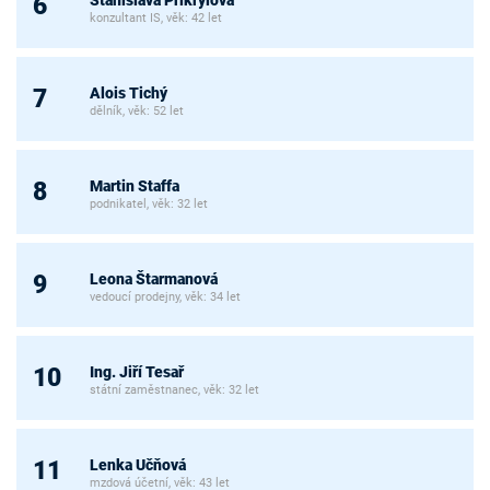
6
konzultant IS, věk: 42 let
Alois Tichý
7
dělník, věk: 52 let
Martin Staffa
8
podnikatel, věk: 32 let
Leona Štarmanová
9
vedoucí prodejny, věk: 34 let
Ing. Jiří Tesař
10
státní zaměstnanec, věk: 32 let
Lenka Učňová
11
mzdová účetní, věk: 43 let