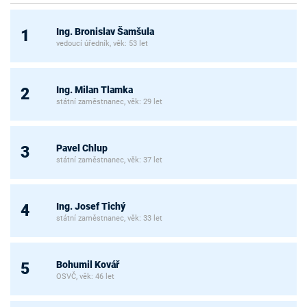
Ing. Bronislav Šamšula
1
vedoucí úředník, věk: 53 let
Ing. Milan Tlamka
2
státní zaměstnanec, věk: 29 let
Pavel Chlup
3
státní zaměstnanec, věk: 37 let
Ing. Josef Tichý
4
státní zaměstnanec, věk: 33 let
Bohumil Kovář
5
OSVČ, věk: 46 let