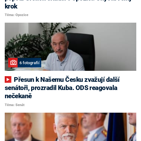
krok
Téma: Opozice
6 fotografií
Přesun k Našemu Česku zvažují další
senátoři, prozradil Kuba. ODS reagovala
nečekaně
Téma: Senát