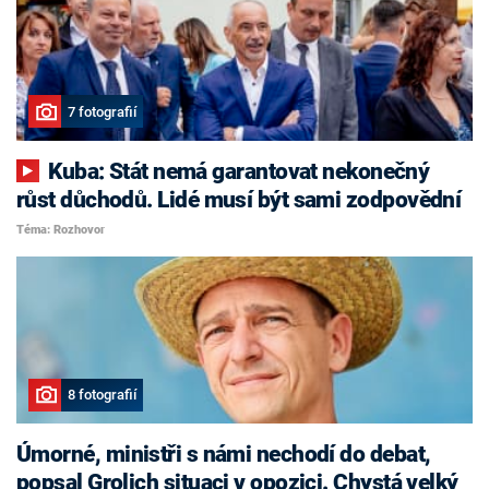
7 fotografií
Kuba: Stát nemá garantovat nekonečný
růst důchodů. Lidé musí být sami zodpovědní
Téma: Rozhovor
8 fotografií
Úmorné, ministři s námi nechodí do debat,
popsal Grolich situaci v opozici. Chystá velký