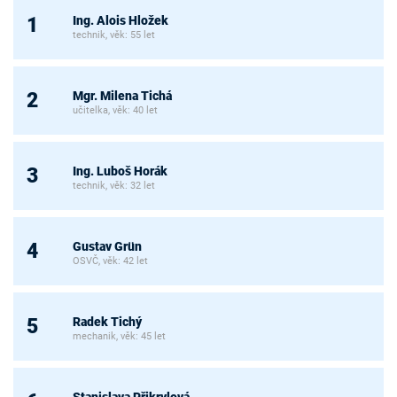
Ing. Alois Hložek
1
technik, věk: 55 let
Mgr. Milena Tichá
2
učitelka, věk: 40 let
Ing. Luboš Horák
3
technik, věk: 32 let
Gustav Grün
4
OSVČ, věk: 42 let
Radek Tichý
5
mechanik, věk: 45 let
Stanislava Přikrylová