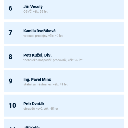
Jiří Veselý
6
OSVČ, věk: 38 let
Kamila Dvořáková
7
vedoucí prodejny, věk: 40 let
Petr Kužel, DiS.
8
technicko hospodář. pracovník, věk: 26 let
Ing. Pavel Minx
9
státní zaměstnanec, věk: 41 let
Petr Dvořák
10
obraběč kovů, věk: 45 let