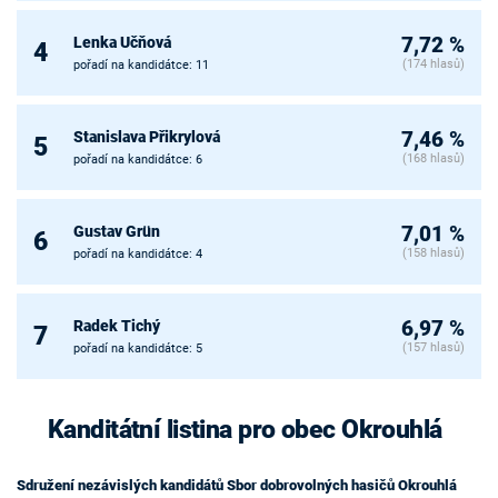
Lenka Učňová
7,72 %
4
(174 hlasů)
pořadí na kandidátce: 11
Stanislava Přikrylová
7,46 %
5
(168 hlasů)
pořadí na kandidátce: 6
Gustav Grün
7,01 %
6
(158 hlasů)
pořadí na kandidátce: 4
Radek Tichý
6,97 %
7
(157 hlasů)
pořadí na kandidátce: 5
Kanditátní listina pro obec Okrouhlá
Sdružení nezávislých kandidátů Sbor dobrovolných hasičů Okrouhlá