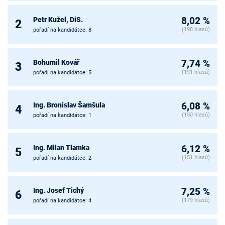
Petr Kužel, DiS.
8,02 %
2
(198 hlasů)
pořadí na kandidátce: 8
Bohumil Kovář
7,74 %
3
(191 hlasů)
pořadí na kandidátce: 5
Ing. Bronislav Šamšula
6,08 %
4
(150 hlasů)
pořadí na kandidátce: 1
Ing. Milan Tlamka
6,12 %
5
(151 hlasů)
pořadí na kandidátce: 2
Ing. Josef Tichý
7,25 %
6
(179 hlasů)
pořadí na kandidátce: 4