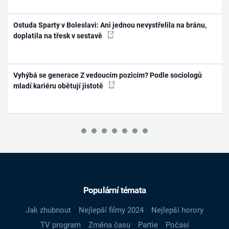
Ostuda Sparty v Boleslavi: Ani jednou nevystřelila na bránu,
doplatila na třesk v sestavě
Vyhýbá se generace Z vedoucím pozicím? Podle sociologů
mladí kariéru obětují jistotě
Populární témata
Jak zhubnout
Nejlepší filmy 2024
Nejlepší horory
TV program
Změna času
Partie
Počasí