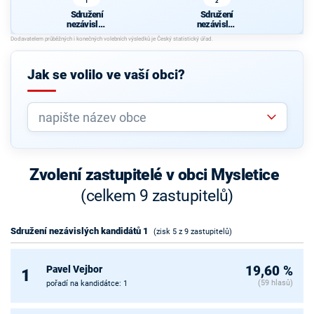
1
2
Sdružení
Sdružení
nezávislýc
nezávislýc
h
h
kandidátů
kandidátů
1
2
Jak se volilo ve vaší obci?
Zvolení zastupitelé v obci Mysletice
(celkem 9 zastupitelů)
Sdružení nezávislých kandidátů 1
(zisk 5 z 9 zastupitelů)
Pavel Vejbor
19,60 %
1
(59 hlasů)
pořadí na kandidátce: 1