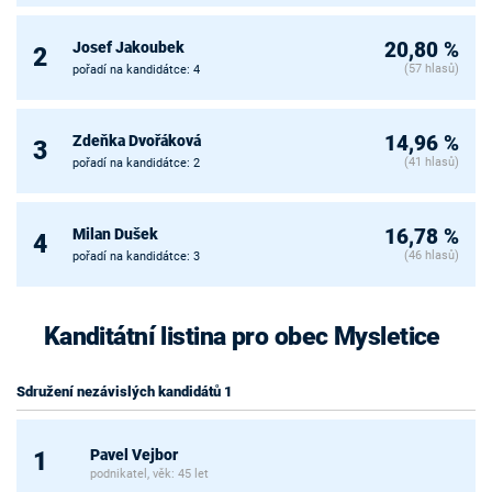
Josef Jakoubek
20,80 %
2
(57 hlasů)
pořadí na kandidátce: 4
Zdeňka Dvořáková
14,96 %
3
(41 hlasů)
pořadí na kandidátce: 2
Milan Dušek
16,78 %
4
(46 hlasů)
pořadí na kandidátce: 3
Kanditátní listina pro obec Mysletice
Sdružení nezávislých kandidátů 1
Pavel Vejbor
1
podnikatel, věk: 45 let