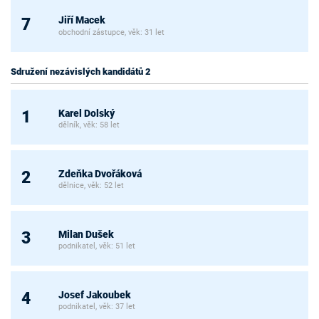
Jiří Macek
7
obchodní zástupce, věk: 31 let
Sdružení nezávislých kandidátů 2
Karel Dolský
1
dělník, věk: 58 let
Zdeňka Dvořáková
2
dělnice, věk: 52 let
Milan Dušek
3
podnikatel, věk: 51 let
Josef Jakoubek
4
podnikatel, věk: 37 let