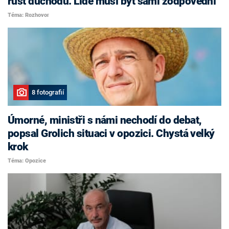
růst důchodů. Lidé musí být sami zodpovědní
Téma: Rozhovor
8 fotografií
Úmorné, ministři s námi nechodí do debat,
popsal Grolich situaci v opozici. Chystá velký
krok
Téma: Opozice