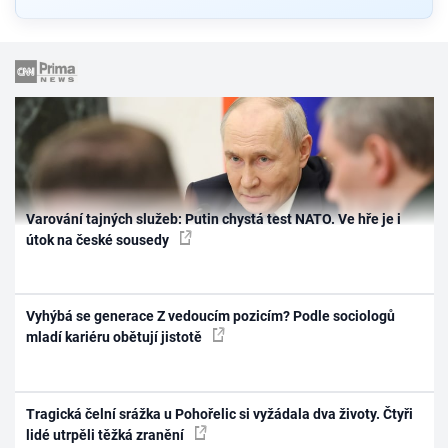
Varování tajných služeb: Putin chystá test NATO. Ve hře je i
útok na české sousedy
Vyhýbá se generace Z vedoucím pozicím? Podle sociologů
mladí kariéru obětují jistotě
Tragická čelní srážka u Pohořelic si vyžádala dva životy. Čtyři
lidé utrpěli těžká zranění