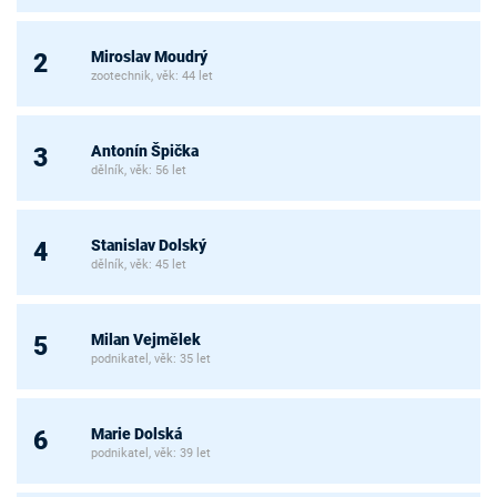
Miroslav Moudrý
2
zootechnik, věk: 44 let
Antonín Špička
3
dělník, věk: 56 let
Stanislav Dolský
4
dělník, věk: 45 let
Milan Vejmělek
5
podnikatel, věk: 35 let
Marie Dolská
6
podnikatel, věk: 39 let