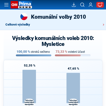
Komunální volby 2010
Celkové výsledky
Výsledky komunálních voleb 2010:
Mysletice
100,00
%
73,33
%
okrsků sečteno
volební účast
52,35 %
47,65 %
Sdružení
Sdružení
nezávislých
nezávislých
kandidátů
kandidátů