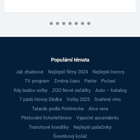
Populární témata
Jak zhubnout
Nejlepší filmy 2024
Nejlepší horory
TV program
Změna času
Partie
Počasí
Kdy budou volby
ZOO Nové začátky
Auto – katalog
7 pádů Honzy Dědka
Volby 2025
Svařené víno
Tatarák podle Pohlreicha
Aloe vera
Pěstování lichořeřišnice
Výpočet ascendentu
Tvarohové knedlíky
Nejlepší palačinky
Švestkový koláč