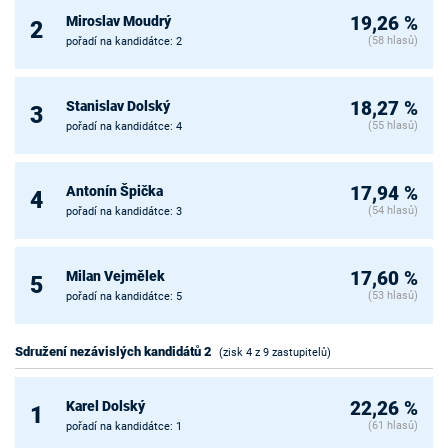
Miroslav Moudrý
19,26 %
2
(58 hlasů)
pořadí na kandidátce: 2
Stanislav Dolský
18,27 %
3
(55 hlasů)
pořadí na kandidátce: 4
Antonín Špička
17,94 %
4
(54 hlasů)
pořadí na kandidátce: 3
Milan Vejmělek
17,60 %
5
(53 hlasů)
pořadí na kandidátce: 5
Sdružení nezávislých kandidátů 2
(zisk 4 z 9 zastupitelů)
Karel Dolský
22,26 %
1
(61 hlasů)
pořadí na kandidátce: 1