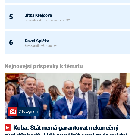
Jitka Krejčová
5
na mateřské dovolené, věk: 32 let
Pavel Špička
6
živnostník, věk: 30 let
Nejnovější příspěvky k tématu
7 fotografií
Kuba: Stát nemá garantovat nekonečný