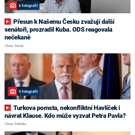
6 fotografií
Přesun k Našemu Česku zvažují další
senátoři, prozradil Kuba. ODS reagovala
nečekaně
Téma: Senát
9 fotografií
Turkova pomsta, nekonfliktní Havlíček i
návrat Klause. Kdo může vyzvat Petra Pavla?
Téma: Politika