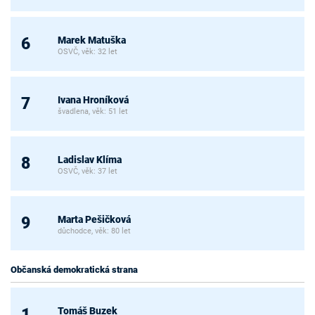
Marek Matuška
6
OSVČ, věk: 32 let
Ivana Hroníková
7
švadlena, věk: 51 let
Ladislav Klíma
8
OSVČ, věk: 37 let
Marta Pešičková
9
důchodce, věk: 80 let
Občanská demokratická strana
Tomáš Buzek
1