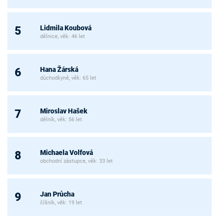
Lidmila Koubová
5
dělnice, věk: 46 let
Hana Žárská
6
důchodkyně, věk: 65 let
Miroslav Hašek
7
dělník, věk: 56 let
Michaela Volfová
8
obchodní zástupce, věk: 33 let
Jan Průcha
9
číšník, věk: 19 let