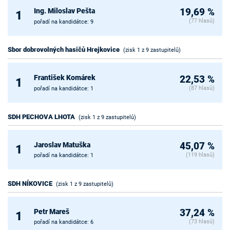
Ing. Miloslav Pešta
19,69 %
1
(77 hlasů)
pořadí na kandidátce: 9
Sbor dobrovolných hasičů Hrejkovice
(zisk 1 z 9 zastupitelů)
František Komárek
22,53 %
1
(87 hlasů)
pořadí na kandidátce: 1
SDH PECHOVA LHOTA
(zisk 1 z 9 zastupitelů)
Jaroslav Matuška
45,07 %
1
(119 hlasů)
pořadí na kandidátce: 1
SDH NÍKOVICE
(zisk 1 z 9 zastupitelů)
Petr Mareš
37,24 %
1
(73 hlasů)
pořadí na kandidátce: 6