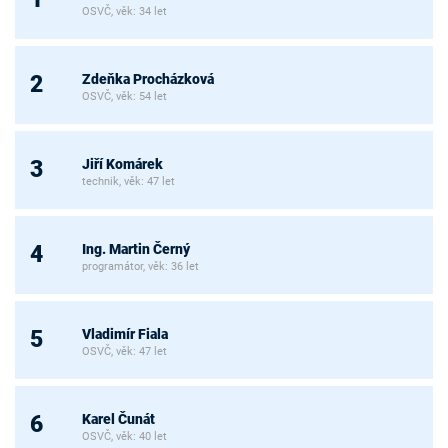
OSVČ, věk: 34 let
Zdeňka Procházková
2
OSVČ, věk: 54 let
Jiří Komárek
3
technik, věk: 47 let
Ing. Martin Černý
4
programátor, věk: 36 let
Vladimír Fiala
5
OSVČ, věk: 47 let
Karel Čunát
6
OSVČ, věk: 40 let