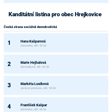
Kanditátní listina pro obec Hrejkovice
Česká strana sociálně demokratická
Hana Kašparová
1
starostka, věk: 55 let
Marie Hejhalová
2
důchodkyně, věk: 62 let
Markéta Luxíková
3
správce penzionu, věk: 34 let
František Kašpar
4
důchodce, věk: 66 let