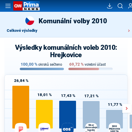
Komunální volby 2010
Celkové výsledky
Výsledky komunálních voleb 2010:
Hrejkovice
100,00
%
69,72
%
okrsků sečteno
volební účast
26,84 %
18,01 %
17,43 %
17,21 %
11,77 %
Sbor
SDH
dobrovolných
PECHOVA
hasičů
LHOTA