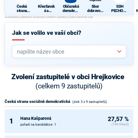
Hrejkovice
Česká
Křesťansk
Občanská
Sbor
SDH
strana
á a
demokrati
dobrovoln
PECHOVA
sociálně
demokrati
cká strana
ých hasičů
LHOTA
demokrati
cká unie -
Hrejkovice
cká
Českoslov
enská
Jak se volilo ve vaší obci?
strana
lidová
Zvolení zastupitelé v obci Hrejkovice
(celkem 9 zastupitelů)
Česká strana sociálně demokratická
(zisk 3 z 9 zastupitelů)
Hana Kašparová
27,57 %
1
(166 hlasů)
pořadí na kandidátce: 1