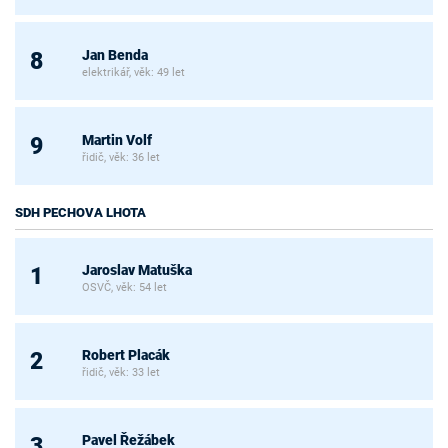
Jan Benda
8
elektrikář, věk: 49 let
Martin Volf
9
řidič, věk: 36 let
SDH PECHOVA LHOTA
Jaroslav Matuška
1
OSVČ, věk: 54 let
Robert Placák
2
řidič, věk: 33 let
Pavel Řežábek
3