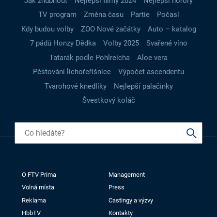
Jak zhubnout
Nejlepší filmy 2024
Nejlepší horory
TV program
Změna času
Partie
Počasí
Kdy budou volby
ZOO Nové začátky
Auto – katalog
7 pádů Honzy Dědka
Volby 2025
Svařené víno
Tatarák podle Pohlreicha
Aloe vera
Pěstování lichořeřišnice
Výpočet ascendentu
Tvarohové knedlíky
Nejlepší palačinky
Švestkový koláč
O FTV Prima
Management
Volná místa
Press
Reklama
Castingy a výzvy
HbbTV
Kontakty