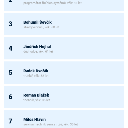
programátor řídících systémů, věk: 36 let
Bohumil Ševčík
3
stavbyvedoucí, věk: 60 let
Jindřich Hejhal
4
důchodce, věk: 61 let
Radek Dvořák
5
truhlář, věk: 32 let
Roman Blažek
6
technik, věk: 36 let
Miloš Hlavín
7
servisní technik zem.strojů, věk: 35 let