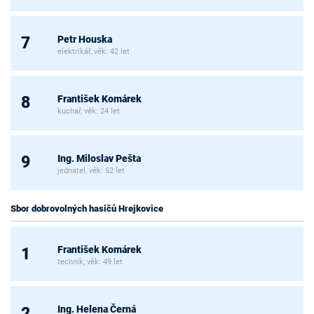
Petr Houska
7
elektrikář, věk: 42 let
František Komárek
8
kuchař, věk: 24 let
Ing. Miloslav Pešta
9
jednatel, věk: 52 let
Sbor dobrovolných hasičů Hrejkovice
František Komárek
1
technik, věk: 49 let
Ing. Helena Černá
2