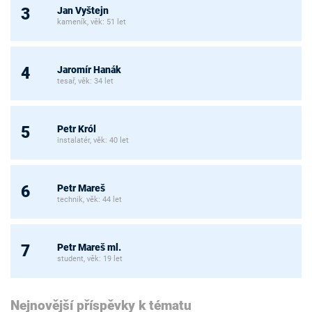
Jan Vyštejn
3
kameník, věk: 51 let
Jaromír Hanák
4
tesař, věk: 34 let
Petr Król
5
instalatér, věk: 40 let
Petr Mareš
6
technik, věk: 44 let
Petr Mareš ml.
7
student, věk: 19 let
Nejnovější příspěvky k tématu