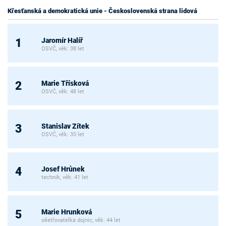
Křesťanská a demokratická unie - Československá strana lidová
Jaromír Halíř
1
OSVČ, věk: 38 let
Marie Třísková
2
OSVČ, věk: 48 let
Stanislav Zítek
3
OSVČ, věk: 35 let
Josef Hrůnek
4
technik, věk: 41 let
Marie Hrunková
5
ošetřovatelka dojnic, věk: 44 let