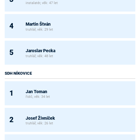
instalatér, věk: 47 let
Martin Štván
4
truhlář, věk: 29 let
Jaroslav Pecka
5
truhlář, věk: 48 let
SDH NÍKOVICE
Jan Toman
1
řidič, věk: 34 let
Josef Živníček
2
truhlář, věk: 26 let