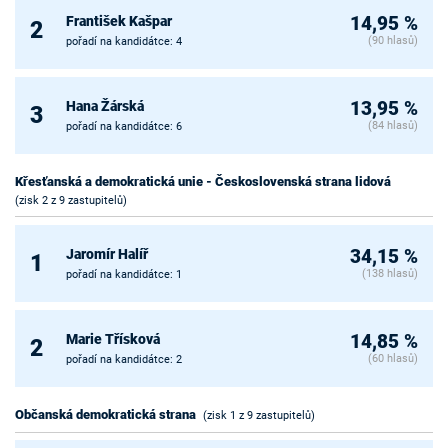
František Kašpar
14,95 %
2
(90 hlasů)
pořadí na kandidátce: 4
Hana Žárská
13,95 %
3
(84 hlasů)
pořadí na kandidátce: 6
Křesťanská a demokratická unie - Československá strana lidová
(zisk 2 z 9 zastupitelů)
Jaromír Halíř
34,15 %
1
(138 hlasů)
pořadí na kandidátce: 1
Marie Třísková
14,85 %
2
(60 hlasů)
pořadí na kandidátce: 2
Občanská demokratická strana
(zisk 1 z 9 zastupitelů)