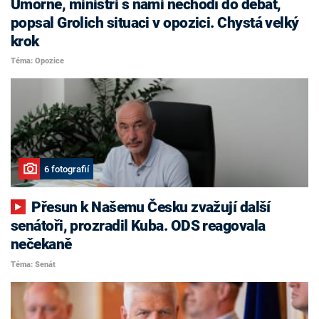
Úmorné, ministři s námi nechodí do debat,
popsal Grolich situaci v opozici. Chystá velký
krok
Téma: Opozice
6 fotografií
Přesun k Našemu Česku zvažují další
senátoři, prozradil Kuba. ODS reagovala
nečekaně
Téma: Senát