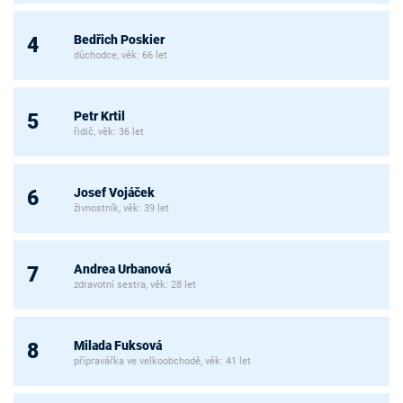
Bedřich Poskier
4
důchodce, věk: 66 let
Petr Krtil
5
řidič, věk: 36 let
Josef Vojáček
6
živnostník, věk: 39 let
Andrea Urbanová
7
zdravotní sestra, věk: 28 let
Milada Fuksová
8
přípravářka ve velkoobchodě, věk: 41 let