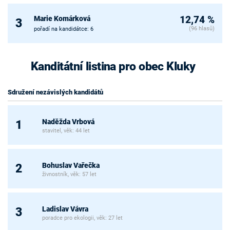
Marie Komárková
12,74 %
3
(96 hlasů)
pořadí na kandidátce: 6
Kanditátní listina pro obec Kluky
Sdružení nezávislých kandidátů
Naděžda Vrbová
1
stavitel, věk: 44 let
Bohuslav Vařečka
2
živnostník, věk: 57 let
Ladislav Vávra
3
poradce pro ekologii, věk: 27 let