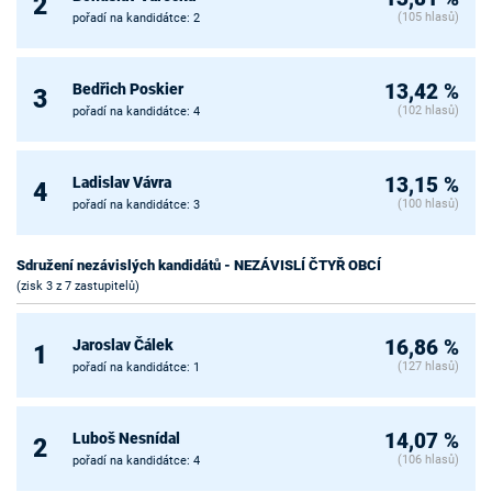
2
(105 hlasů)
pořadí na kandidátce: 2
Bedřich Poskier
13,42 %
3
(102 hlasů)
pořadí na kandidátce: 4
Ladislav Vávra
13,15 %
4
(100 hlasů)
pořadí na kandidátce: 3
Sdružení nezávislých kandidátů - NEZÁVISLÍ ČTYŘ OBCÍ
(zisk 3 z 7 zastupitelů)
Jaroslav Čálek
16,86 %
1
(127 hlasů)
pořadí na kandidátce: 1
Luboš Nesnídal
14,07 %
2
(106 hlasů)
pořadí na kandidátce: 4