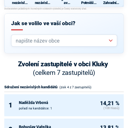
nezávislýc
nezávislýc
av
Potměšil,
Zahradník,
h
h
Svoboda,
nezávislý
nezávislý
kandidátů
kandidátů
nezávislý
kandidát
kandidát
-
kandidát
NEZÁVISL
Jak se volilo ve vaší obci?
Í ČTYŘ
OBCÍ
Zvolení zastupitelé v obci Kluky
(celkem 7 zastupitelů)
Sdružení nezávislých kandidátů
(zisk 4 z 7 zastupitelů)
Naděžda Vrbová
14,21 %
1
(108 hlasů)
pořadí na kandidátce: 1
Bohuslav Vařečka
13,81 %