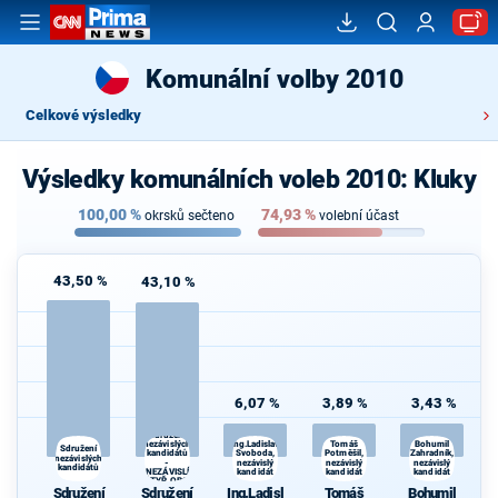
Komunální volby 2010
Celkové výsledky
Výsledky komunálních voleb 2010: Kluky
100,00
%
74,93
%
okrsků sečteno
volební účast
43,50 %
43,10 %
6,07 %
3,89 %
3,43 %
Sdružení
nezávislých
Ing.Ladislav
Tomáš
Bohumil
Sdružení
Svoboda,
Zahradník,
kandidátů
Potměšil,
nezávislých
-
nezávislý
nezávislý
nezávislý
kandidátů
NEZÁVISLÍ
kandidát
kandidát
kandidát
ČTYŘ OBCÍ
Sdružení
Sdružení
Ing.Ladisl
Tomáš
Bohumil