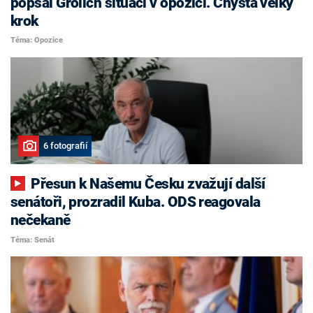
popsal Grolich situaci v opozici. Chystá velký
krok
Téma: Opozice
6 fotografií
Přesun k Našemu Česku zvažují další
senátoři, prozradil Kuba. ODS reagovala
nečekaně
Téma: Senát