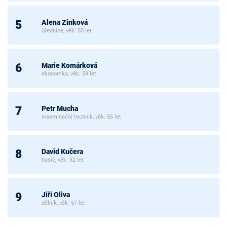
Alena Zinková
5
úřednice, věk: 55 let
Marie Komárková
6
ekonomka, věk: 59 let
Petr Mucha
7
inseminační technik, věk: 55 let
David Kučera
8
hasič, věk: 32 let
Jiří Oliva
9
dělník, věk: 57 let