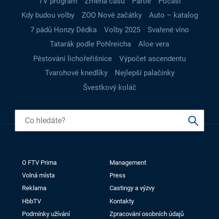
TV program
Změna času
Partie
Počasí
Kdy budou volby
ZOO Nové začátky
Auto – katalog
7 pádů Honzy Dědka
Volby 2025
Svařené víno
Tatarák podle Pohlreicha
Aloe vera
Pěstování lichořeřišnice
Výpočet ascendentu
Tvarohové knedlíky
Nejlepší palačinky
Švestkový koláč
O FTV Prima
Management
Volná místa
Press
Reklama
Castingy a výzvy
HbbTV
Kontakty
Podmínky užívání
Zpracování osobních údajů