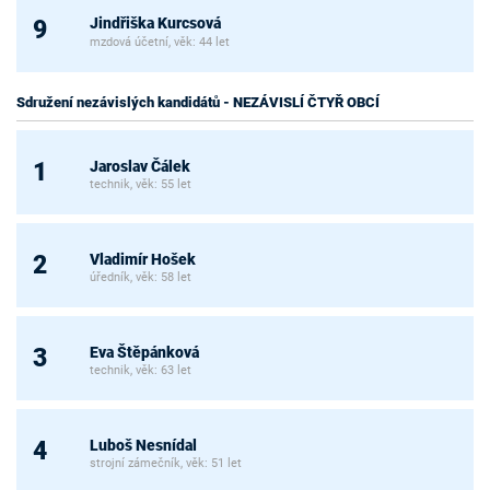
Jindřiška Kurcsová
9
mzdová účetní, věk: 44 let
Sdružení nezávislých kandidátů - NEZÁVISLÍ ČTYŘ OBCÍ
Jaroslav Čálek
1
technik, věk: 55 let
Vladimír Hošek
2
úředník, věk: 58 let
Eva Štěpánková
3
technik, věk: 63 let
Luboš Nesnídal
4
strojní zámečník, věk: 51 let