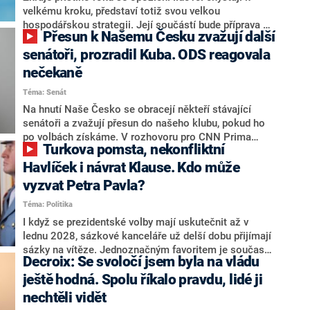
velkému kroku, představí totiž svou velkou
hospodářskou strategii. Její součástí bude příprava na
Přesun k Našemu Česku zvažují další
stárnutí populace, řekl ve středu na setkání s novináři
nový předseda lidovců Jan Grolich. Ten zároveň v
senátoři, prozradil Kuba. ODS reagovala
senátních volbách kandiduje ve Vyškově. Popsal i
nečekaně
aktivitu opozice, o níž vládní strany nebo političtí
Téma: Senát
komentátoři mluví jako o slabé a v defenzivě. „Je to
úmorná práce upozorňovat na chyby vlády. Ministři s
Na hnutí Naše Česko se obracejí někteří stávající
námi navíc nechodí do debat. Chceme ale ukazovat
senátoři a zvažují přesun do našeho klubu, pokud ho
svoje témata,“ odpověděl Grolich na dotaz CNN Prima
po volbách získáme. V rozhovoru pro CNN Prima
Turkova pomsta, nekonfliktní
NEWS.
NEWS to řekl zakladatel hnutí a jihočeský hejtman
Martin Kuba. Konkrétní nebyl, ale získat by takto mohl
Havlíček i návrat Klause. Kdo může
například senátora Zdeňka Hrabu, který je dnes
vyzvat Petra Pavla?
součástí klubu ODS a TOP 09. Hraba to na dotaz
Téma: Politika
redakce nevyloučil. Předseda klubu senátorů ODS
Zdeněk Nytra redakci řekl, že počítá s odchodem
I když se prezidentské volby mají uskutečnit až v
některých senátorů z klubu a že Naše Česko není
lednu 2028, sázkové kanceláře už delší dobu přijímají
nepřítel, ale soupeř.
sázky na vítěze. Jednoznačným favoritem je současná
Decroix: Se svoločí jsem byla na vládu
hlava státu Petr Pavel. Daleko za ním pak bookmakeři
zmiňují dva výrazné politiky ANO, tedy premiéra
ještě hodná. Spolu říkalo pravdu, lidé ji
Andreje Babiše a ministra průmyslu Karla Havlíčka.
nechtěli vidět
Oblíbeným tipem samotných sázkařů je poslanec za