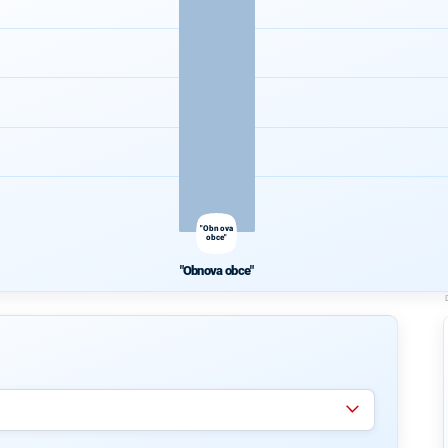
"Obnova
obce"
"Obnova obce"