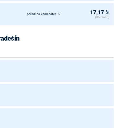
17,17 %
pořadí na kandidátce: 5
(85 hlasů)
radešín