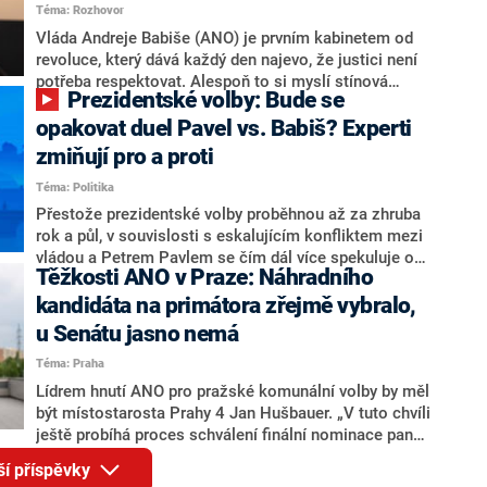
Téma: Rozhovor
Motoristy Filip Turek. Politolog Jan Kubáček nicméně
o případné kandidatuře kohokoliv ze zmíněné trojice
Vláda Andreje Babiše (ANO) je prvním kabinetem od
značně pochybuje. Podle něj současná koalice dosud
revoluce, který dává každý den najevo, že justici není
nemá osobu, která by Pavlovi mohla konkurovat.
potřeba respektovat. Alespoň to si myslí stínová
Prezidentské volby: Bude se
ministryně spravedlnosti ODS Eva Decroix. V
rozhovoru pro CNN Prima NEWS si nebrala servítky
opakovat duel Pavel vs. Babiš? Experti
ohledně politického výkonu svého nástupce Jeronýma
zmiňují pro a proti
Tejce (za ANO) či vládní zmocněnkyně pro lidská
Téma: Politika
práva Taťány Malé (ANO). Označením „svoloč“ na
adresu vlády prý byla ještě hodná. Decroix se také
Přestože prezidentské volby proběhnou až za zhruba
vrátila k volební porážce koalice Spolu či promluvila o
rok a půl, v souvislosti s eskalujícím konfliktem mezi
hnutí Naše Česko Martina Kuby.
vládou a Petrem Pavlem se čím dál více spekuluje o
Těžkosti ANO v Praze: Náhradního
tom, koho by do bitvy o Hrad mohla vyslat současná
koalice. Někteří političtí komentátoři znovu vytahují
kandidáta na primátora zřejmě vybralo,
jméno premiéra Andreje Babiše (ANO). Jak moc je
u Senátu jasno nemá
pravděpodobné, že se v prezidentských volbách 2028
Téma: Praha
bude znovu opakovat souboj z roku 2023?
Lídrem hnutí ANO pro pražské komunální volby by měl
být místostarosta Prahy 4 Jan Hušbauer. „V tuto chvíli
ještě probíhá proces schválení finální nominace pana
Jana Hušbauera Výborem hnutí ANO,“ uvedl pro
ší příspěvky
redakci místopředseda pražského ANO Martin