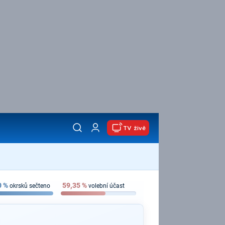
TV živě
0
%
59,35
%
okrsků sečteno
volební účast