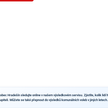
Benkovič. O Hušbauerovi se spekulovalo jako o
náhradníkovi v čele pražské kandidátky poté, co
rezignoval po sérii nejasností v majetkových
přiznáních a pořizování bytů Ondřej Prokop. Zároveň
ale stále není jasné, kdo bude za ANO kandidovat ve
dvou ze tří pražských obvodů do horní komory
parlamentu. ANO má v Praze dlouhodobě horší
výsledky než ve zbytku republiky.
ec Hradešín sledujte online v našem výsledkovém servisu. Zjistíte, kolik lidí h
stupiteli. Můžete se také přepnout do výsledků komunálních voleb v jiných letech.