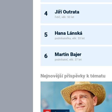
Jiří Outrata
4
řidič, věk: 50 let
Hana Lánská
5
podnikatelka, věk: 33 let
Martin Bajer
6
podnikatel, věk: 37 let
Nejnovější příspěvky k tématu