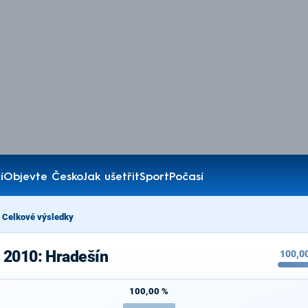
í
Objevte Česko
Jak ušetřit
Sport
Počasí
Celkové výsledky
 2010: Hradešín
100,0
100,00 %