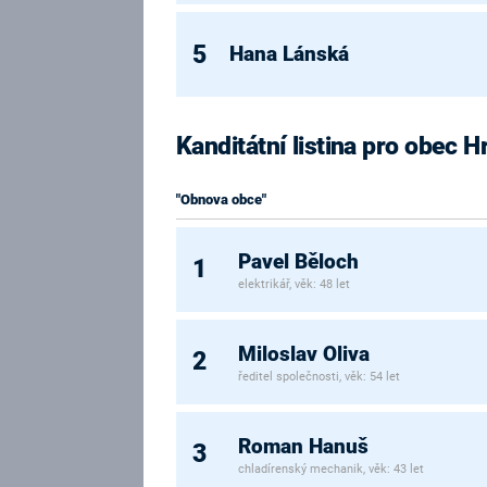
5
Hana Lánská
Kanditátní listina pro obec H
"Obnova obce"
Pavel Běloch
1
elektrikář, věk: 48 let
Miloslav Oliva
2
ředitel společnosti, věk: 54 let
Roman Hanuš
3
chladírenský mechanik, věk: 43 let