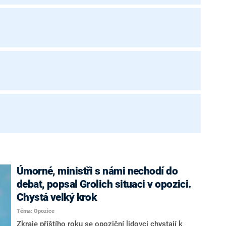
Úmorné, ministři s námi nechodí do
debat, popsal Grolich situaci v opozici.
Chystá velký krok
Téma: Opozice
Zkraje příštího roku se opoziční lidovci chystají k