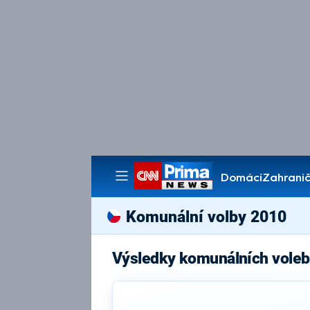
Domácí
Zahranič
Pořady
Komunální volby 2010
Výsledky komunálních voleb