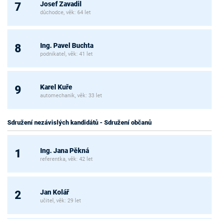
Josef Zavadil
7
důchodce, věk: 64 let
Ing. Pavel Buchta
8
podnikatel, věk: 41 let
Karel Kuře
9
automechanik, věk: 33 let
Sdružení nezávislých kandidátů - Sdružení občanů
Ing. Jana Pěkná
1
referentka, věk: 42 let
Jan Kolář
2
učitel, věk: 29 let