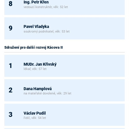
Ing. Petr Křen
8
vedoucí konstruktér, věk: 52 let
Pavel Vladyka
9
soukromý podnikatel, věk: 53 let
Sdružení pro další rozvoj Kácova II
MUDr. Jan Křivský
1
lékař, věk: 57 let
Dana Hamplová
2
na mateřské dovolené, věk: 29 let
Václav Pudil
3
řidič, věk: 54 let