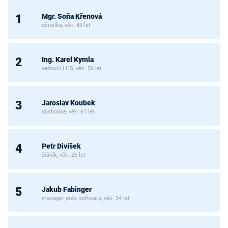
Mgr. Soňa Křenová
1
učitelka, věk: 43 let
Ing. Karel Kymla
2
vedoucí LHS, věk: 56 let
Jaroslav Koubek
3
důchodce, věk: 61 let
Petr Divíšek
4
číšník, věk: 25 let
Jakub Fabinger
5
manager práv. softwaru, věk: 34 let