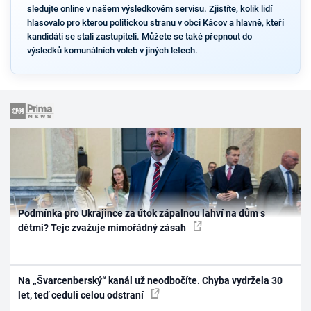
sledujte online v našem výsledkovém servisu. Zjistíte, kolik lidí
hlasovalo pro kterou politickou stranu v obci Kácov a hlavně, kteří
kandidáti se stali zastupiteli. Můžete se také přepnout do
výsledků komunálních voleb v jiných letech.
Podmínka pro Ukrajince za útok zápalnou lahví na dům s
dětmi? Tejc zvažuje mimořádný zásah
Na „Švarcenberský“ kanál už neodbočíte. Chyba vydržela 30
let, teď ceduli celou odstraní