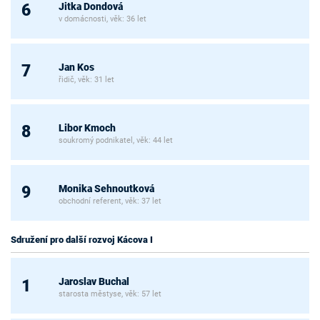
Jitka Dondová
6
v domácnosti, věk: 36 let
Jan Kos
7
řidič, věk: 31 let
Libor Kmoch
8
soukromý podnikatel, věk: 44 let
Monika Sehnoutková
9
obchodní referent, věk: 37 let
Sdružení pro další rozvoj Kácova I
Jaroslav Buchal
1
starosta městyse, věk: 57 let