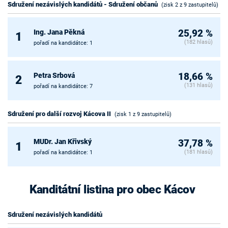
Sdružení nezávislých kandidátů - Sdružení občanů
(zisk 2 z 9 zastupitelů)
Ing. Jana Pěkná
25,92 %
1
(182 hlasů)
pořadí na kandidátce: 1
Petra Srbová
18,66 %
2
(131 hlasů)
pořadí na kandidátce: 7
Sdružení pro další rozvoj Kácova II
(zisk 1 z 9 zastupitelů)
MUDr. Jan Křivský
37,78 %
1
(181 hlasů)
pořadí na kandidátce: 1
Kanditátní listina pro obec Kácov
Sdružení nezávislých kandidátů