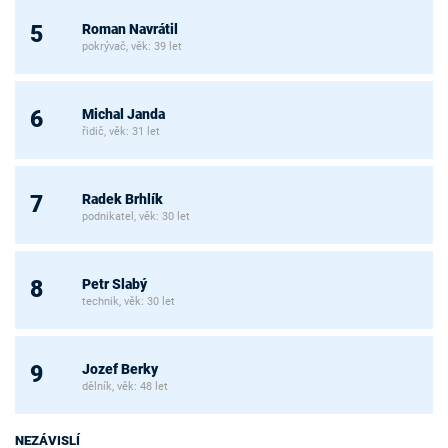
Roman Navrátil
5
pokrývač, věk: 39 let
Michal Janda
6
řidič, věk: 31 let
Radek Brhlík
7
podnikatel, věk: 30 let
Petr Slabý
8
technik, věk: 30 let
Jozef Berky
9
dělník, věk: 48 let
NEZÁVISLÍ