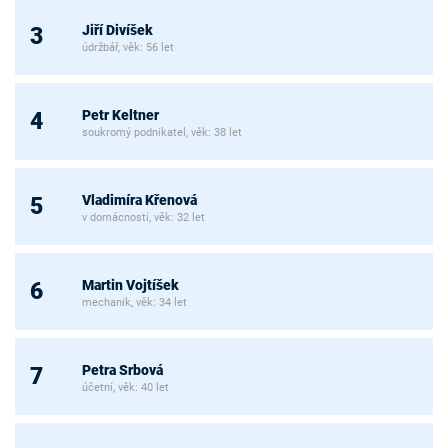
Jiří Divíšek
3
údržbář, věk: 56 let
Petr Keltner
4
soukromý podnikatel, věk: 38 let
Vladimíra Křenová
5
v domácnosti, věk: 32 let
Martin Vojtíšek
6
mechanik, věk: 34 let
Petra Srbová
7
účetní, věk: 40 let