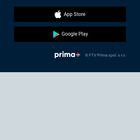
App Store
Google Play
© FTV Prima spol. s r.o.