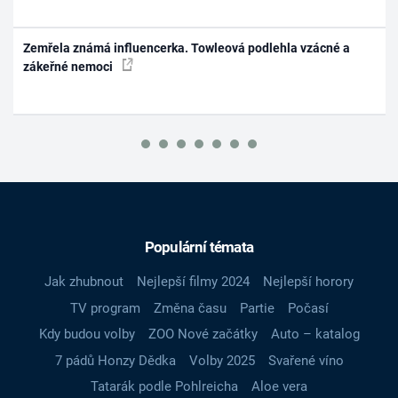
Zemřela známá influencerka. Towleová podlehla vzácné a
zákeřné nemoci
Populární témata
Jak zhubnout
Nejlepší filmy 2024
Nejlepší horory
TV program
Změna času
Partie
Počasí
Kdy budou volby
ZOO Nové začátky
Auto – katalog
7 pádů Honzy Dědka
Volby 2025
Svařené víno
Tatarák podle Pohlreicha
Aloe vera