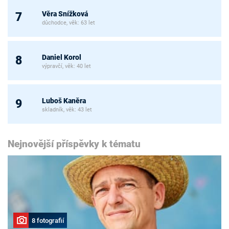
Věra Snížková
7
důchodce, věk: 63 let
Daniel Korol
8
výpravčí, věk: 40 let
Luboš Kaněra
9
skladník, věk: 43 let
Nejnovější příspěvky k tématu
8 fotografií