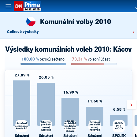
Komunální volby 2010
Celkové výsledky
Výsledky komunálních voleb 2010: Kácov
100,00
%
73,31
%
okrsků sečteno
volební účast
27,89 %
26,05 %
16,99 %
11,60 %
6,58 %
Sdružení
Sdružení
Sdružení
Sdružení
nezávislých
SPOLEK
pro další
pro další
nezávislých
kandidátů
PRO
rozvoj
rozvoj
kandidátů
- Sdružení
KÁCOV
Kácova I
Kácova II
občanů
Sdružení
Sdružení
Sdružení
Sdružení
SPOLEK
N