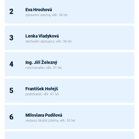
Eva Hrochová
2
zdravotní sestra, věk: 56 let
Lenka Vladyková
3
obchodní zástupce, věk: 36 let
Ing. Jiří Železný
4
riskmanažer, věk: 51 let
František Hořejš
5
podnikatel, věk: 61 let
Miloslava Pudilová
6
vedoucí školní jídelny, věk: 53 let