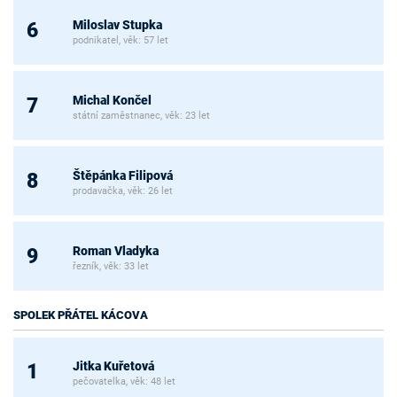
Miloslav Stupka
6
podnikatel, věk: 57 let
Michal Končel
7
státní zaměstnanec, věk: 23 let
Štěpánka Filipová
8
prodavačka, věk: 26 let
Roman Vladyka
9
řezník, věk: 33 let
SPOLEK PŘÁTEL KÁCOVA
Jitka Kuřetová
1
pečovatelka, věk: 48 let