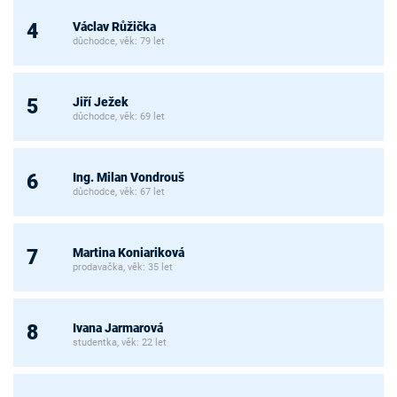
Václav Růžička
4
důchodce, věk: 79 let
Jiří Ježek
5
důchodce, věk: 69 let
Ing. Milan Vondrouš
6
důchodce, věk: 67 let
Martina Koniariková
7
prodavačka, věk: 35 let
Ivana Jarmarová
8
studentka, věk: 22 let