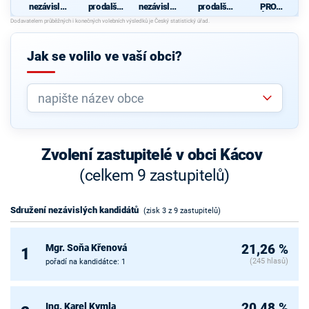
nezávislýc
pro další
nezávislýc
pro další
PRO
h
rozvoj
h
rozvoj
KÁCOV
kandidátů
Kácova I
kandidátů
Kácova II
- Sdružení
občanů
Jak se volilo ve vaší obci?
Zvolení zastupitelé v obci Kácov
(celkem 9 zastupitelů)
Sdružení nezávislých kandidátů
(zisk 3 z 9 zastupitelů)
Mgr. Soňa Křenová
21,26 %
1
(245 hlasů)
pořadí na kandidátce: 1
Ing. Karel Kymla
20,48 %