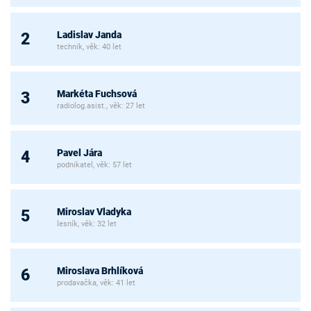
Ladislav Janda
2
technik, věk: 40 let
Markéta Fuchsová
3
radiolog.asist., věk: 27 let
Pavel Jára
4
podnikatel, věk: 57 let
Miroslav Vladyka
5
lesník, věk: 32 let
Miroslava Brhlíková
6
prodavačka, věk: 41 let