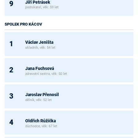
Jiří Petrásek
9
podnikatel, věk: 59 let
SPOLEK PRO KÁCOV
Václav Jeništa
1
skladník, věk: 54 let
Jana Fuchsová
2
zdravotní sestra, věk: 50 let
Jaroslav Přenosil
3
dělník, věk: 52 let
Oldřich Růžička
4
důchodce, věk: 67 let