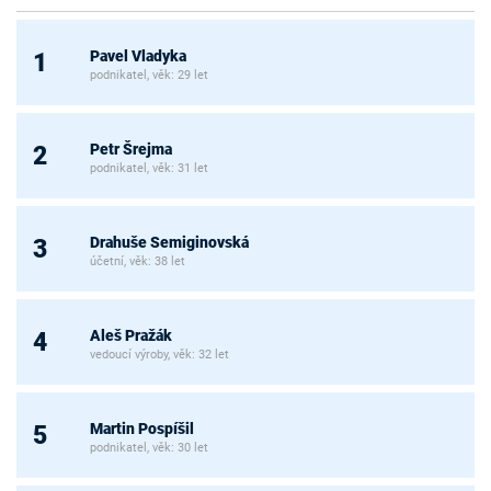
Pavel Vladyka
1
podnikatel, věk: 29 let
Petr Šrejma
2
podnikatel, věk: 31 let
Drahuše Semiginovská
3
účetní, věk: 38 let
Aleš Pražák
4
vedoucí výroby, věk: 32 let
Martin Pospíšil
5
podnikatel, věk: 30 let