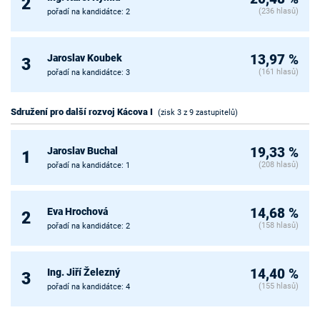
2
(236 hlasů)
pořadí na kandidátce: 2
Jaroslav Koubek
13,97 %
3
(161 hlasů)
pořadí na kandidátce: 3
Sdružení pro další rozvoj Kácova I
(zisk 3 z 9 zastupitelů)
Jaroslav Buchal
19,33 %
1
(208 hlasů)
pořadí na kandidátce: 1
Eva Hrochová
14,68 %
2
(158 hlasů)
pořadí na kandidátce: 2
Ing. Jiří Železný
14,40 %
3
(155 hlasů)
pořadí na kandidátce: 4