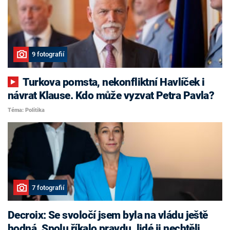
9 fotografií
Turkova pomsta, nekonfliktní Havlíček i
návrat Klause. Kdo může vyzvat Petra Pavla?
Téma: Politika
7 fotografií
Decroix: Se svoločí jsem byla na vládu ještě
hodná. Spolu říkalo pravdu, lidé ji nechtěli