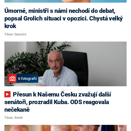
Úmorné, ministři s námi nechodí do debat,
popsal Grolich situaci v opozici. Chystá velký
krok
Téma: Opozice
6 fotografií
Přesun k Našemu Česku zvažují další
senátoři, prozradil Kuba. ODS reagovala
nečekaně
Téma: Senát