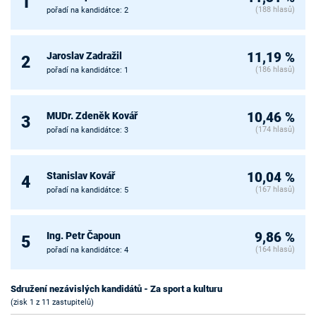
1
(188 hlasů)
pořadí na kandidátce: 2
Jaroslav Zadražil
11,19 %
2
(186 hlasů)
pořadí na kandidátce: 1
MUDr. Zdeněk Kovář
10,46 %
3
(174 hlasů)
pořadí na kandidátce: 3
Stanislav Kovář
10,04 %
4
(167 hlasů)
pořadí na kandidátce: 5
Ing. Petr Čapoun
9,86 %
5
(164 hlasů)
pořadí na kandidátce: 4
Sdružení nezávislých kandidátů - Za sport a kulturu
(zisk 1 z 11 zastupitelů)