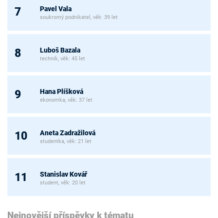
Pavel Vala
7
soukromý podnikatel, věk: 39 let
Luboš Bazala
8
technik, věk: 45 let
Hana Plíšková
9
ekonomka, věk: 37 let
Aneta Zadražilová
10
studentka, věk: 21 let
Stanislav Kovář
11
student, věk: 20 let
Nejnovější příspěvky k tématu