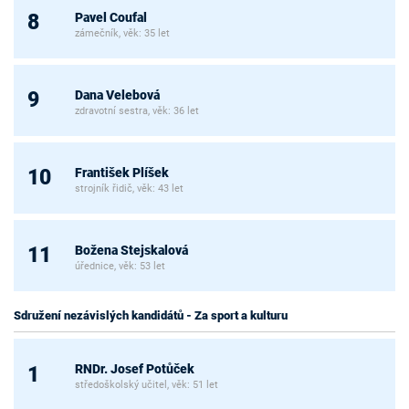
Pavel Coufal
8
zámečník, věk: 35 let
Dana Velebová
9
zdravotní sestra, věk: 36 let
František Plíšek
10
strojník řidič, věk: 43 let
Božena Stejskalová
11
úřednice, věk: 53 let
Sdružení nezávislých kandidátů - Za sport a kulturu
RNDr. Josef Potůček
1
středoškolský učitel, věk: 51 let