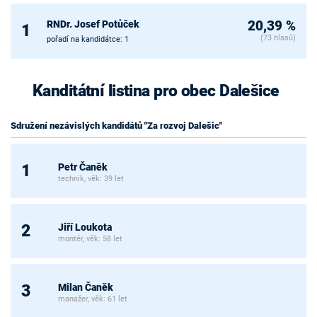
RNDr. Josef Potůček
20,39 %
1
(73 hlasů)
pořadí na kandidátce: 1
Kanditátní listina pro obec Dalešice
Sdružení nezávislých kandidátů "Za rozvoj Dalešic"
Petr Čaněk
1
technik, věk: 39 let
Jiří Loukota
2
montér, věk: 58 let
Milan Čaněk
3
manažer, věk: 61 let