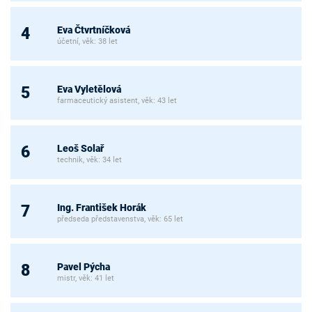
Eva Čtvrtníčková
4
účetní, věk: 38 let
Eva Vyletělová
5
farmaceutický asistent, věk: 43 let
Leoš Solař
6
technik, věk: 34 let
Ing. František Horák
7
předseda představenstva, věk: 65 let
Pavel Pýcha
8
mistr, věk: 41 let