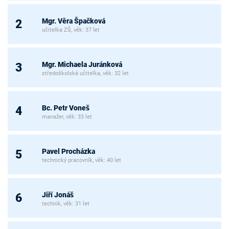
Mgr. Věra Špačková
2
učitelka ZŠ, věk: 37 let
Mgr. Michaela Juránková
3
středoškolská učitelka, věk: 32 let
Bc. Petr Voneš
4
manažer, věk: 33 let
Pavel Procházka
5
technický pracovník, věk: 40 let
Jiří Jonáš
6
technik, věk: 31 let