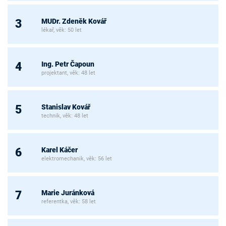
MUDr. Zdeněk Kovář
3
lékař, věk: 50 let
Ing. Petr Čapoun
4
projektant, věk: 48 let
Stanislav Kovář
5
technik, věk: 48 let
Karel Káčer
6
elektromechanik, věk: 56 let
Marie Juránková
7
referentka, věk: 58 let