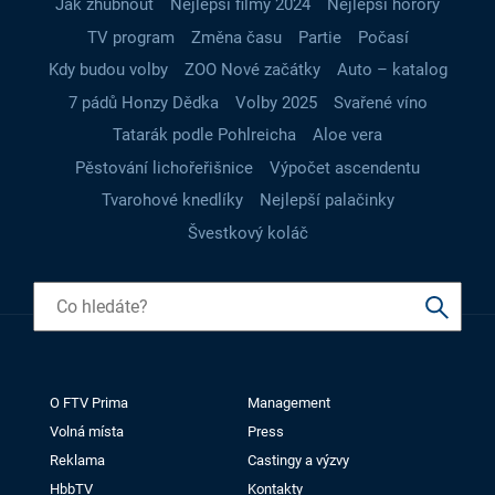
Jak zhubnout
Nejlepší filmy 2024
Nejlepší horory
TV program
Změna času
Partie
Počasí
Kdy budou volby
ZOO Nové začátky
Auto – katalog
7 pádů Honzy Dědka
Volby 2025
Svařené víno
Tatarák podle Pohlreicha
Aloe vera
Pěstování lichořeřišnice
Výpočet ascendentu
Tvarohové knedlíky
Nejlepší palačinky
Švestkový koláč
O FTV Prima
Management
Volná místa
Press
Reklama
Castingy a výzvy
HbbTV
Kontakty