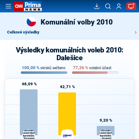
Komunální volby 2010
Celkové výsledky
Výsledky komunálních voleb 2010:
Dalešice
100,00
%
77,26
%
okrsků sečteno
volební účast
48,09 %
42,71 %
9,20 %
Sdružení
Sdružení
nezávislých
nezávislých
kandidátů
kandidátů
"Za rozvoj
- Za sport