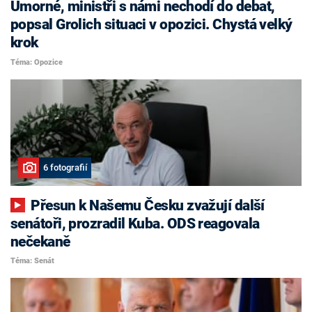
Úmorné, ministři s námi nechodí do debat,
popsal Grolich situaci v opozici. Chystá velký
krok
Téma: Opozice
6 fotografií
Přesun k Našemu Česku zvažují další
senátoři, prozradil Kuba. ODS reagovala
nečekaně
Téma: Senát