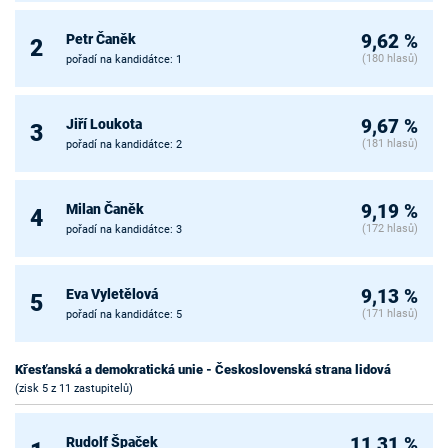
Petr Čaněk
9,62 %
2
(180 hlasů)
pořadí na kandidátce: 1
Jiří Loukota
9,67 %
3
(181 hlasů)
pořadí na kandidátce: 2
Milan Čaněk
9,19 %
4
(172 hlasů)
pořadí na kandidátce: 3
Eva Vyletělová
9,13 %
5
(171 hlasů)
pořadí na kandidátce: 5
Křesťanská a demokratická unie - Československá strana lidová
(zisk 5 z 11 zastupitelů)
Rudolf Špaček
11,31 %