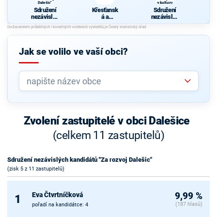
Dalešic"
a kulturu
Sdružení
Křesťansk
Sdružení
nezávislýc
á a
nezávislýc
h
demokrati
h
kandidátů
cká unie -
kandidátů
"Za rozvoj
Českoslov
- Za sport
Dalešic"
enská
a kulturu
Jak se volilo ve vaší obci?
strana
lidová
Zvolení zastupitelé v obci Dalešice
(celkem 11 zastupitelů)
Sdružení nezávislých kandidátů "Za rozvoj Dalešic"
(zisk 5 z 11 zastupitelů)
Eva Čtvrtníčková
9,99 %
1
(187 hlasů)
pořadí na kandidátce: 4