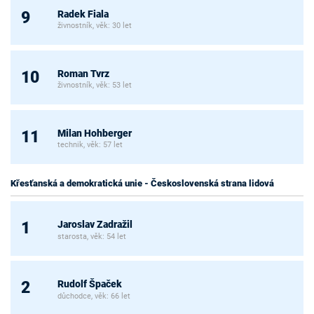
Radek Fiala
9
živnostník, věk: 30 let
Roman Tvrz
10
živnostník, věk: 53 let
Milan Hohberger
11
technik, věk: 57 let
Křesťanská a demokratická unie - Československá strana lidová
Jaroslav Zadražil
1
starosta, věk: 54 let
Rudolf Špaček
2
důchodce, věk: 66 let