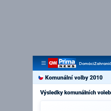
Domácí
Zahranič
Pořady
Komunální volby 2010
Výsledky komunálních voleb