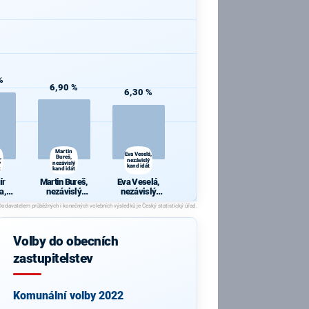
%
6,90 %
6,30 %
Martin
Eva Veselá,
,
Bureš,
nezávislý
ý
nezávislý
kandidát
t
kandidát
ír
Martin Bureš,
Eva Veselá,
a,
nezávislý
nezávislý
lý
kandidát
kandidát
át
Volby do obecních
zastupitelstev
Komunální volby 2022