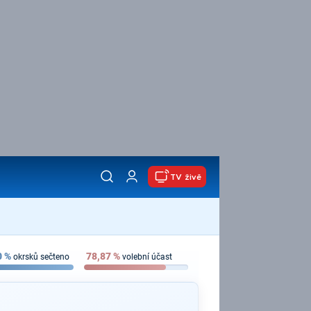
TV živě
0
%
78,87
%
okrsků sečteno
volební účast