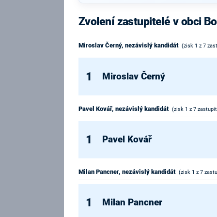
Zvolení zastupitelé v obci B
Miroslav Černý, nezávislý kandidát
(zisk 1 z 7 zas
1
Miroslav Černý
Pavel Kovář, nezávislý kandidát
(zisk 1 z 7 zastupi
1
Pavel Kovář
Milan Pancner, nezávislý kandidát
(zisk 1 z 7 zast
1
Milan Pancner