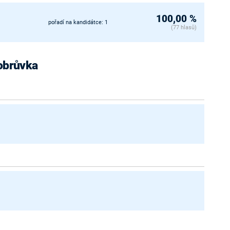
100,00 %
pořadí na kandidátce: 1
(77 hlasů)
Bobrůvka