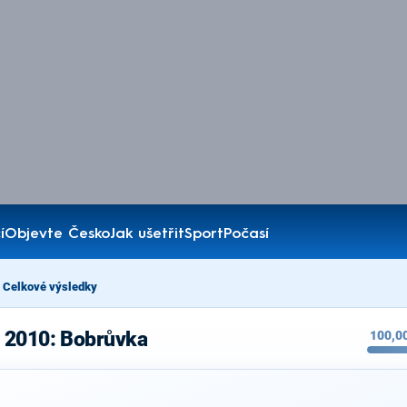
í
Objevte Česko
Jak ušetřit
Sport
Počasí
Celkové výsledky
 2010: Bobrůvka
100,0