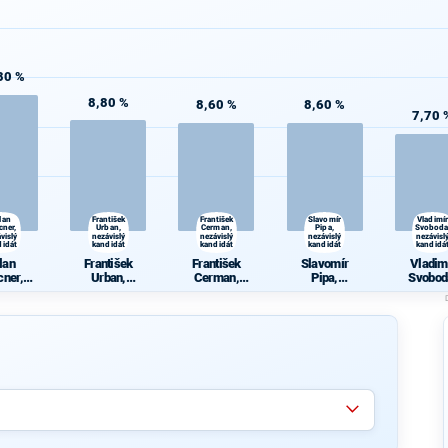
80 %
8,80 %
8,60 %
8,60 %
7,70 
lan
František
František
Slavomír
Vladimír
cner,
Urban,
Cerman,
Pipa,
Svoboda
vislý
nezávislý
nezávislý
nezávislý
nezávisl
didát
kandidát
kandidát
kandidát
kandidá
lan
František
František
Slavomír
Vladim
cner,
Urban,
Cerman,
Pipa,
Svobod
vislý
nezávislý
nezávislý
nezávislý
nezávis
didát
kandidát
kandidát
kandidát
kandid