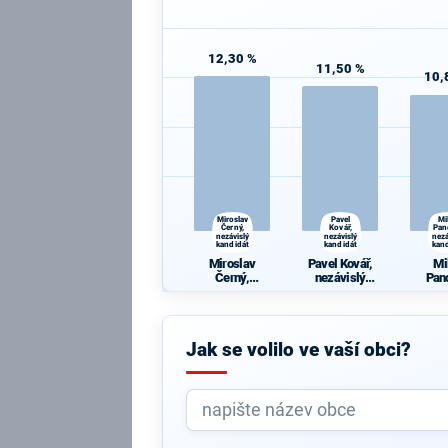
12,30 %
11,50 %
10,
Miroslav
Pavel
Mi
Černý,
Kovář,
Pan
nezávislý
nezávislý
nezá
kandidát
kandidát
kan
Miroslav
Pavel Kovář,
Mi
Černý,
nezávislý
Pan
nezávislý
kandidát
nezá
kandidát
kan
Jak se volilo ve vaší obci?