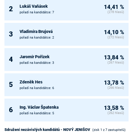
Lukáš Vaňásek
14,41 %
2
(278 hlasů)
pořadí na kandidátce: 7
Vladimíra Brujová
14,10 %
3
(272 hlasů)
pořadí na kandidátce: 2
Jaromír Pořízek
13,84 %
4
(267 hlasů)
pořadí na kandidátce: 3
Zdeněk Hes
13,78 %
5
(266 hlasů)
pořadí na kandidátce: 6
Ing. Václav Špatenka
13,58 %
6
(262 hlasů)
pořadí na kandidátce: 5
Sdružení nezávislých kandidátů - NOVÝ JENIŠOV
(zisk 1 z 7 zastupitelů)