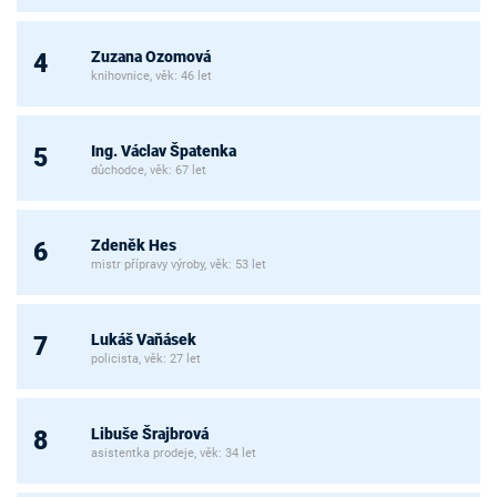
Zuzana Ozomová
4
knihovnice, věk: 46 let
Ing. Václav Špatenka
5
důchodce, věk: 67 let
Zdeněk Hes
6
mistr přípravy výroby, věk: 53 let
Lukáš Vaňásek
7
policista, věk: 27 let
Libuše Šrajbrová
8
asistentka prodeje, věk: 34 let