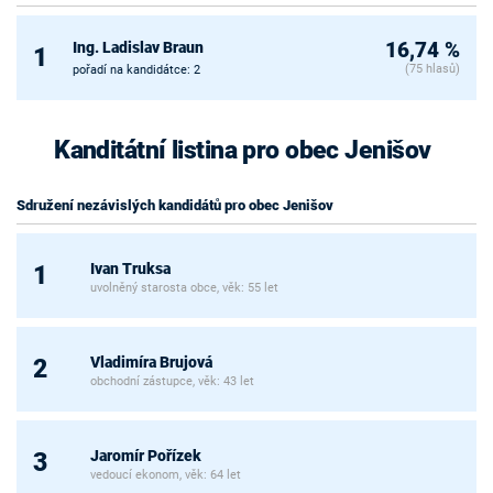
Ing. Ladislav Braun
16,74 %
1
(75 hlasů)
pořadí na kandidátce: 2
Kanditátní listina pro obec Jenišov
Sdružení nezávislých kandidátů pro obec Jenišov
Ivan Truksa
1
uvolněný starosta obce, věk: 55 let
Vladimíra Brujová
2
obchodní zástupce, věk: 43 let
Jaromír Pořízek
3
vedoucí ekonom, věk: 64 let