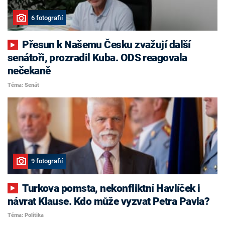
6 fotografií
Přesun k Našemu Česku zvažují další
senátoři, prozradil Kuba. ODS reagovala
nečekaně
Téma: Senát
9 fotografií
Turkova pomsta, nekonfliktní Havlíček i
návrat Klause. Kdo může vyzvat Petra Pavla?
Téma: Politika