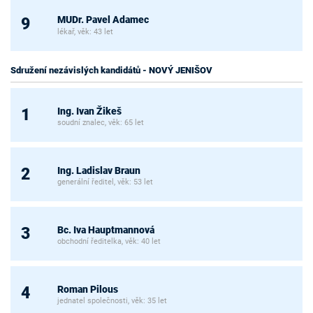
MUDr. Pavel Adamec
9
lékař, věk: 43 let
Sdružení nezávislých kandidátů - NOVÝ JENIŠOV
Ing. Ivan Žikeš
1
soudní znalec, věk: 65 let
Ing. Ladislav Braun
2
generální ředitel, věk: 53 let
Bc. Iva Hauptmannová
3
obchodní ředitelka, věk: 40 let
Roman Pilous
4
jednatel společnosti, věk: 35 let