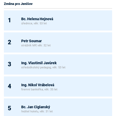
Změna pro Jenišov
Bc. Helena Hejnová
1
úřednice, věk: 53 let
Petr Soumar
2
strážník MP, věk: 32 let
Ing. Vlastimil Javůrek
3
středoškolský pedagog, věk: 53 let
Ing. Nikol Vrábelová
4
firemní bankéřka, věk: 35 let
Bc. Jan Ciglanský
5
ředitel hotelu, věk: 31 let