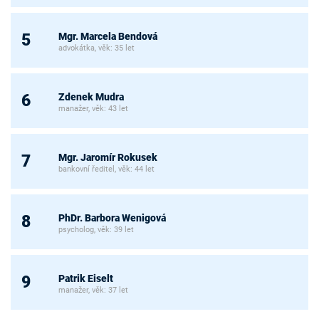
Mgr. Marcela Bendová
5
advokátka, věk: 35 let
Zdenek Mudra
6
manažer, věk: 43 let
Mgr. Jaromír Rokusek
7
bankovní ředitel, věk: 44 let
PhDr. Barbora Wenigová
8
psycholog, věk: 39 let
Patrik Eiselt
9
manažer, věk: 37 let