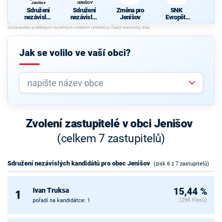
Jenišov
JENIŠOV
Sdružení
Sdružení
Změna pro
SNK
nezávislýc
nezávislýc
Jenišov
Evropští
h
h
demokraté
kandidátů
kandidátů
pro obec
- NOVÝ
Jenišov
JENIŠOV
Jak se volilo ve vaší obci?
Zvolení zastupitelé v obci Jenišov
(celkem 7 zastupitelů)
Sdružení nezávislých kandidátů pro obec Jenišov
(zisk 6 z 7 zastupitelů)
Ivan Truksa
15,44 %
1
(298 hlasů)
pořadí na kandidátce: 1