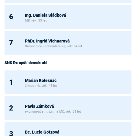
Ing. Daniela Sládková
6
MD, věk: 33 let
PhDr. Ingrid Vichnarová
7
tlumočnice - překladatelka, věk: 54 let
SNK Evropští demokraté
Marian Kolesnáč
1
živnostník, věk: 45 let
Pavla Zámková
2
ekonom-účetní, t.č. na MD, věk: 31 let
Bc. Lucie Götzová
3