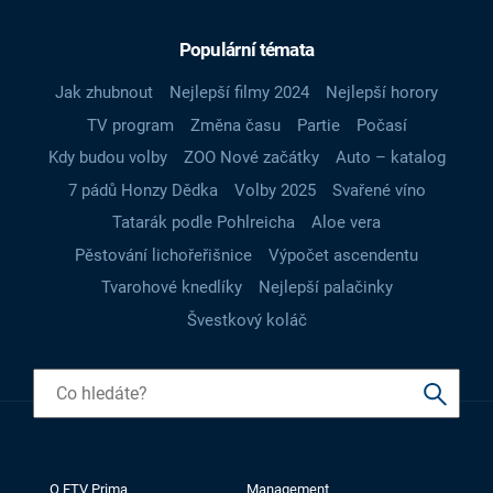
Populární témata
Jak zhubnout
Nejlepší filmy 2024
Nejlepší horory
TV program
Změna času
Partie
Počasí
Kdy budou volby
ZOO Nové začátky
Auto – katalog
7 pádů Honzy Dědka
Volby 2025
Svařené víno
Tatarák podle Pohlreicha
Aloe vera
Pěstování lichořeřišnice
Výpočet ascendentu
Tvarohové knedlíky
Nejlepší palačinky
Švestkový koláč
O FTV Prima
Management