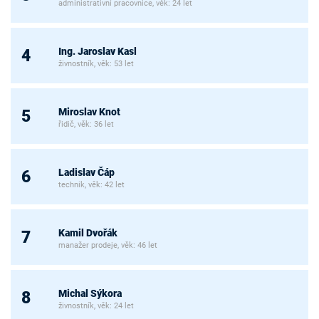
administrativní pracovnice, věk: 24 let
Ing. Jaroslav Kasl
4
živnostník, věk: 53 let
Miroslav Knot
5
řidič, věk: 36 let
Ladislav Čáp
6
technik, věk: 42 let
Kamil Dvořák
7
manažer prodeje, věk: 46 let
Michal Sýkora
8
živnostník, věk: 24 let