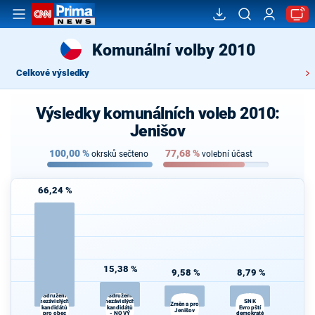
Komunální volby 2010
Celkové výsledky
Výsledky komunálních voleb 2010:
Jenišov
100,00
%
77,68
%
okrsků sečteno
volební účast
66,24 %
15,38 %
9,58 %
8,79 %
Sdružení
Sdružení
nezávislých
nezávislých
SNK
Změna pro
kandidátů
kandidátů
Evropští
Jenišov
pro obec
- NOVÝ
demokraté