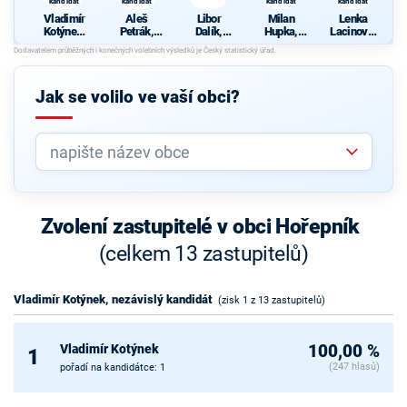
kandidát
kandidát
kandidát
kandidát
Vladimír
Aleš
Libor
Milan
Lenka
Kotýnek,
Petrák,
Dalík,
Hupka,
Lacinová,
nezávislý
nezávislý
nezávislý
nezávislý
nezávislý
kandidát
kandidát
kandidát
kandidát
kandidát
Jak se volilo ve vaší obci?
Zvolení zastupitelé v obci Hořepník
(celkem 13 zastupitelů)
Vladimír Kotýnek, nezávislý kandidát
(zisk 1 z 13 zastupitelů)
Vladimír Kotýnek
100,00 %
1
(247 hlasů)
pořadí na kandidátce: 1