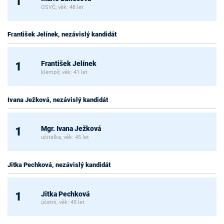
1
OSVČ, věk: 48 let
František Jelínek, nezávislý kandidát
František Jelínek
1
klempíř, věk: 41 let
Ivana Ježková, nezávislý kandidát
Mgr. Ivana Ježková
1
učitelka, věk: 45 let
Jitka Pechková, nezávislý kandidát
Jitka Pechková
1
účetní, věk: 45 let