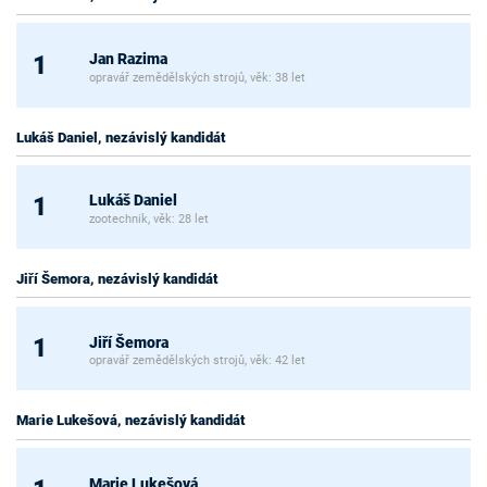
Jan Razima
1
opravář zemědělských strojů, věk: 38 let
Lukáš Daniel, nezávislý kandidát
Lukáš Daniel
1
zootechnik, věk: 28 let
Jiří Šemora, nezávislý kandidát
Jiří Šemora
1
opravář zemědělských strojů, věk: 42 let
Marie Lukešová, nezávislý kandidát
Marie Lukešová