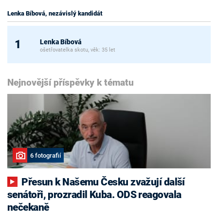
Lenka Bíbová, nezávislý kandidát
Lenka Bíbová
1
ošetřovatelka skotu, věk: 35 let
Nejnovější příspěvky k tématu
6 fotografií
Přesun k Našemu Česku zvažují další
senátoři, prozradil Kuba. ODS reagovala
nečekaně