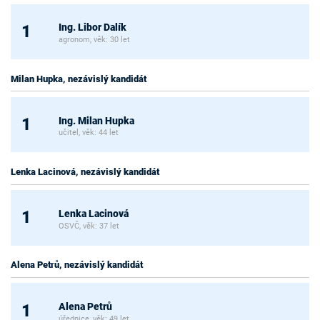
Ing. Libor Dalík
1
agronom, věk: 30 let
Milan Hupka, nezávislý kandidát
Ing. Milan Hupka
1
učitel, věk: 44 let
Lenka Lacinová, nezávislý kandidát
Lenka Lacinová
1
OSVČ, věk: 37 let
Alena Petrů, nezávislý kandidát
Alena Petrů
1
úřednice, věk: 49 let