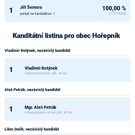
Jiří Šemora
100,00 %
1
(113 hlasů)
pořadí na kandidátce: 1
Kanditátní listina pro obec Hořepník
Vladimír Kotýnek, nezávislý kandidát
Vladimír Kotýnek
1
elektromechanik, věk: 46 let
Aleš Petrák, nezávislý kandidát
Mgr. Aleš Petrák
1
středoškolský učitel, věk: 40 let
Libor Dalík, nezávislý kandidát