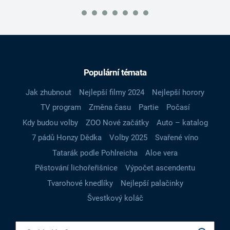
Populární témata
Jak zhubnout
Nejlepší filmy 2024
Nejlepší horory
TV program
Změna času
Partie
Počasí
Kdy budou volby
ZOO Nové začátky
Auto – katalog
7 pádů Honzy Dědka
Volby 2025
Svařené víno
Tatarák podle Pohlreicha
Aloe vera
Pěstování lichořeřišnice
Výpočet ascendentu
Tvarohové knedlíky
Nejlepší palačinky
Švestkový koláč