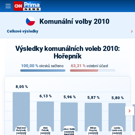
Komunální volby 2010
Celkové výsledky
Výsledky komunálních voleb 2010:
Hořepník
100,00
%
63,31
%
okrsků sečteno
volební účast
8,05 %
6,13 %
5,96 %
5,87 %
5,80 %
Vladimír
Aleš
Milan
Lenka
Libor Dalík,
Kotýnek,
Lacinová,
Petrák,
Hupka,
nezávislý
nezávislý
nezávislý
nezávislý
nezávislý
kandidát