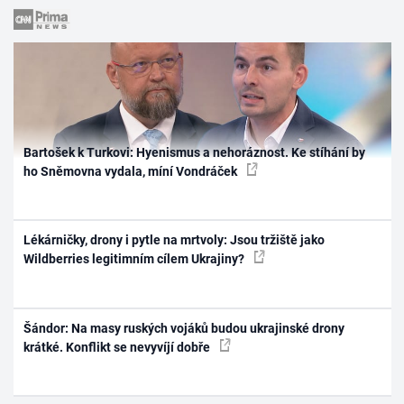
Bartošek k Turkovi: Hyenismus a nehoráznost. Ke stíhání by
ho Sněmovna vydala, míní Vondráček
Lékárničky, drony i pytle na mrtvoly: Jsou tržiště jako
Wildberries legitimním cílem Ukrajiny?
Šándor: Na masy ruských vojáků budou ukrajinské drony
krátké. Konflikt se nevyvíjí dobře