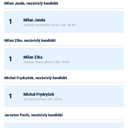
Milan Janda, nezávislý kandidát
Milan Janda
1
opravář stavebních strojů, věk: 46 let
Milan Zíka, nezávislý kandidát
Milan Zíka
1
vedoucí řízení jakosti, věk: 40 let
Michal Frydryšek, nezávislý kandidát
Michal Frydryšek
1
servisní technik, věk: 33 let
Jaroslav Pavlů, nezávislý kandidát