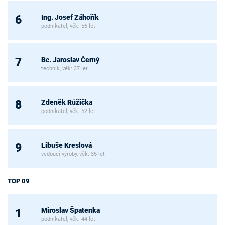
Ing. Josef Záhořík
6
podnikatel, věk: 56 let
Bc. Jaroslav Černý
7
technik, věk: 37 let
Zdeněk Růžička
8
podnikatel, věk: 52 let
Libuše Kreslová
9
vedoucí výroby, věk: 35 let
TOP 09
Miroslav Špatenka
1
podnikatel, věk: 44 let