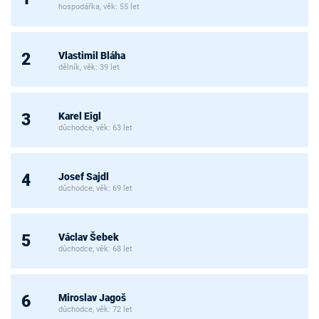
hospodářka, věk: 55 let
Vlastimil Bláha
2
dělník, věk: 39 let
Karel Eigl
3
důchodce, věk: 63 let
Josef Sajdl
4
důchodce, věk: 69 let
Václav Šebek
5
důchodce, věk: 68 let
Miroslav Jagoš
6
důchodce, věk: 72 let