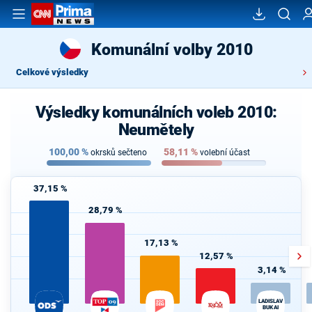
Komunální volby 2010
Celkové výsledky
Výsledky komunálních voleb 2010:
Neumětely
100,00
%
58,11
%
okrsků sečteno
volební účast
37,15 %
28,79 %
17,13 %
12,57 %
3,14 %
LADISLAV
BUKAI