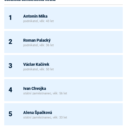
Antonín Míka
1
podnikatel, věk: 43 let
Roman Palacký
2
podnikatel, věk: 36 let
Václav Kačírek
3
podnikatel, věk: 50 let
Ivan Chvojka
4
státní zaměstnanec, věk: 56 let
Alena Špačková
5
státní zaměstnanec, věk: 33 let