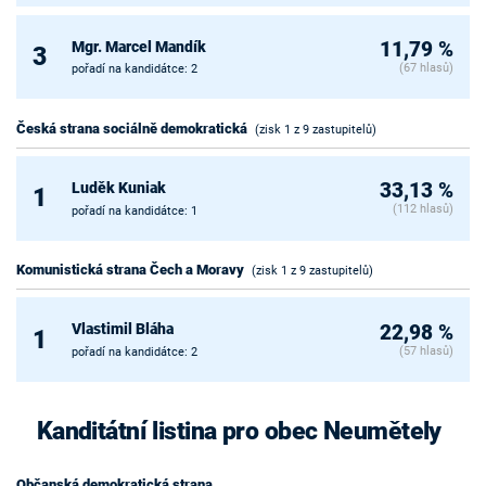
Mgr. Marcel Mandík
11,79 %
3
(67 hlasů)
pořadí na kandidátce: 2
Česká strana sociálně demokratická
(zisk 1 z 9 zastupitelů)
Luděk Kuniak
33,13 %
1
(112 hlasů)
pořadí na kandidátce: 1
Komunistická strana Čech a Moravy
(zisk 1 z 9 zastupitelů)
Vlastimil Bláha
22,98 %
1
(57 hlasů)
pořadí na kandidátce: 2
Kanditátní listina pro obec Neumětely
Občanská demokratická strana