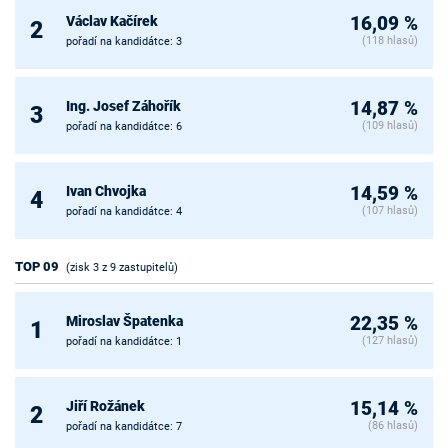
Václav Kačírek
16,09 %
2
(118 hlasů)
pořadí na kandidátce: 3
Ing. Josef Záhořík
14,87 %
3
(109 hlasů)
pořadí na kandidátce: 6
Ivan Chvojka
14,59 %
4
(107 hlasů)
pořadí na kandidátce: 4
TOP 09
(zisk 3 z 9 zastupitelů)
Miroslav Špatenka
22,35 %
1
(127 hlasů)
pořadí na kandidátce: 1
Jiří Rožánek
15,14 %
2
(86 hlasů)
pořadí na kandidátce: 7