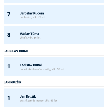
Jaroslav Kučera
7
důchodce, věk: 77 let
Václav Tůma
8
dělník, věk: 56 let
LADISLAV BUKAI
Ladislav Bukai
1
podnikatel-finanční služby, věk: 38 let
JAN KRUŹÍK
Jan Kružík
1
státní zaměstnanec, věk: 49 let