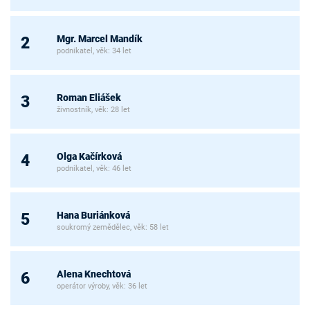
Mgr. Marcel Mandík
2
podnikatel, věk: 34 let
Roman Eliášek
3
živnostník, věk: 28 let
Olga Kačírková
4
podnikatel, věk: 46 let
Hana Buriánková
5
soukromý zemědělec, věk: 58 let
Alena Knechtová
6
operátor výroby, věk: 36 let