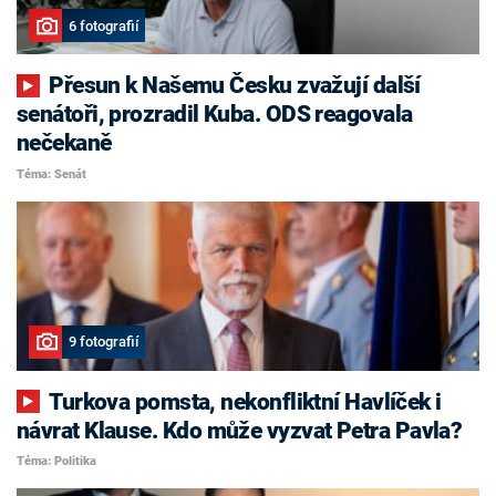
6 fotografií
Přesun k Našemu Česku zvažují další
senátoři, prozradil Kuba. ODS reagovala
nečekaně
Téma: Senát
9 fotografií
Turkova pomsta, nekonfliktní Havlíček i
návrat Klause. Kdo může vyzvat Petra Pavla?
Téma: Politika