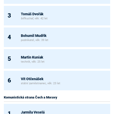
Tomáš Dvořák
3
šéfkuchař, věk: 42 let
Bohumil Mudřík
4
podnikatel, věk: 39 let
Martin Kuniak
5
technik, věk: 25 let
Vít Otčenášek
6
státní zaměstnanec, věk: 23 let
Komunistická strana Čech a Moravy
Jarmila Veselá
1