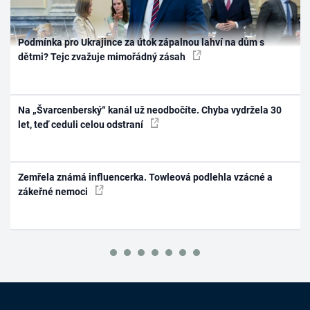
Podmínka pro Ukrajince za útok zápalnou lahví na dům s
dětmi? Tejc zvažuje mimořádný zásah
Na „Švarcenberský“ kanál už neodbočíte. Chyba vydržela 30
let, teď ceduli celou odstraní
Zemřela známá influencerka. Towleová podlehla vzácné a
zákeřné nemoci