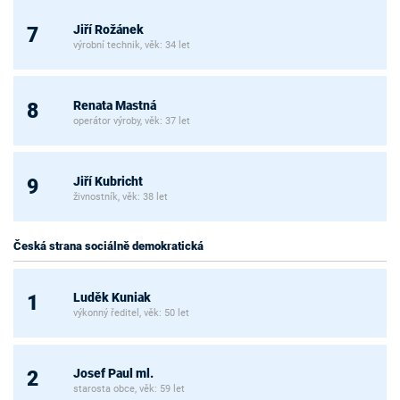
Jiří Rožánek
7
výrobní technik, věk: 34 let
Renata Mastná
8
operátor výroby, věk: 37 let
Jiří Kubricht
9
živnostník, věk: 38 let
Česká strana sociálně demokratická
Luděk Kuniak
1
výkonný ředitel, věk: 50 let
Josef Paul ml.
2
starosta obce, věk: 59 let