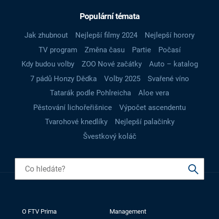
Populární témata
Jak zhubnout
Nejlepší filmy 2024
Nejlepší horory
TV program
Změna času
Partie
Počasí
Kdy budou volby
ZOO Nové začátky
Auto – katalog
7 pádů Honzy Dědka
Volby 2025
Svařené víno
Tatarák podle Pohlreicha
Aloe vera
Pěstování lichořeřišnice
Výpočet ascendentu
Tvarohové knedlíky
Nejlepší palačinky
Švestkový koláč
O FTV Prima
Management