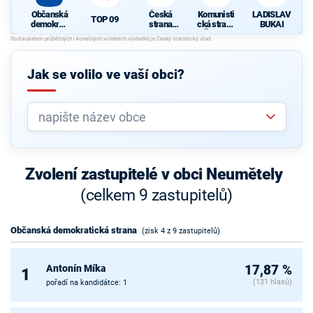
Občanská
Česká
Komunisti
LADISLAV
TOP 09
demokrati
strana
cká strana
BUKAI
cká strana
sociálně
Čech a
demokrati
Moravy
cká
Jak se volilo ve vaší obci?
Zvolení zastupitelé v obci Neumětely
(celkem 9 zastupitelů)
Občanská demokratická strana
(zisk 4 z 9 zastupitelů)
Antonín Míka
17,87 %
1
(131 hlasů)
pořadí na kandidátce: 1