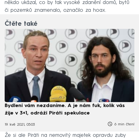
někdo ukázal, co by tak vysoké zdanění domů, bytů
či pozemků znamenalo, označilo za hoax.
Čtěte také
Bydlení vám nezdaníme. A je nám fuk, kolik vás
žije v 3+1, odráží Piráti spekulace
6 min čtení
19. kvě 2021, 05:03
Že si ale Piráti na nemovitý majetek opravdu zuby