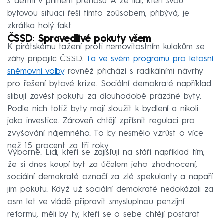
s dětmi v přímém přenosu. A že lidí, kteří svou
bytovou situaci řeší tímto způsobem, přibývá, je
zkrátka holý fakt.
ČSSD: Spravedlivé pokuty všem
K pirátskému tažení proti nemovitostním kulakům se
záhy připojila ČSSD.
Ta ve svém programu pro letošní
sněmovní volby
rovněž přichází s radikálními návrhy
pro řešení bytové krize. Sociální demokraté například
slibují zavést pokutu za dlouhodobě prázdné byty.
Podle nich totiž byty mají sloužit k bydlení a nikoli
jako investice. Zároveň chtějí zpřísnit regulaci pro
zvyšování nájemného. To by nesmělo vzrůst o více
než 15 procent za tři roky.
Výborně. Lidi, kteří se zajišťují na stáří například tím,
že si dnes koupí byt za účelem jeho zhodnocení,
sociální demokraté označí za zlé spekulanty a napaří
jim pokutu. Když už sociální demokraté nedokázali za
osm let ve vládě připravit smysluplnou penzijní
reformu, měli by ty, kteří se o sebe chtějí postarat