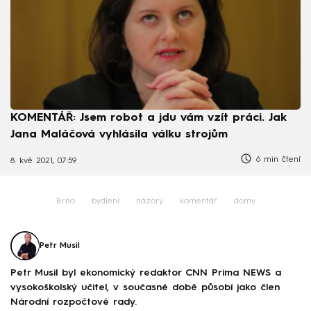
KOMENTÁŘ: Jsem robot a jdu vám vzít práci. Jak
Jana Maláčová vyhlásila válku strojům
6 min čtení
8. kvě 2021, 07:59
Brno
bydlení
názory
komentář
domy
Petr Musil
Petr Musil byl ekonomický redaktor CNN Prima NEWS a
vysokoškolský učitel, v současné době působí jako člen
Národní rozpočtové rady.