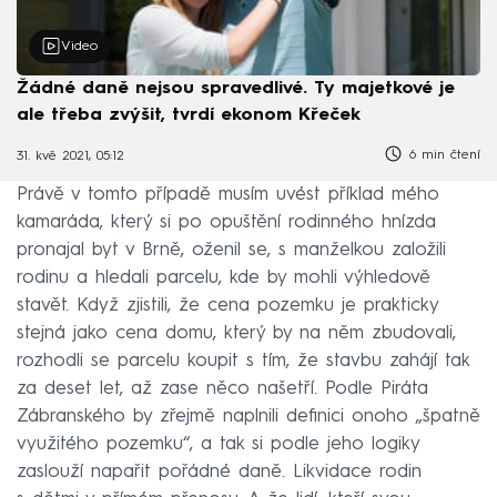
Video
Žádné daně nejsou spravedlivé. Ty majetkové je
ale třeba zvýšit, tvrdí ekonom Křeček
6 min čtení
31. kvě 2021, 05:12
Právě v tomto případě musím uvést příklad mého
kamaráda, který si po opuštění rodinného hnízda
pronajal byt v Brně, oženil se, s manželkou založili
rodinu a hledali parcelu, kde by mohli výhledově
stavět. Když zjistili, že cena pozemku je prakticky
stejná jako cena domu, který by na něm zbudovali,
rozhodli se parcelu koupit s tím, že stavbu zahájí tak
za deset let, až zase něco našetří. Podle Piráta
Zábranského by zřejmě naplnili definici onoho „špatně
využitého pozemku“, a tak si podle jeho logiky
zaslouží napařit pořádné daně. Likvidace rodin