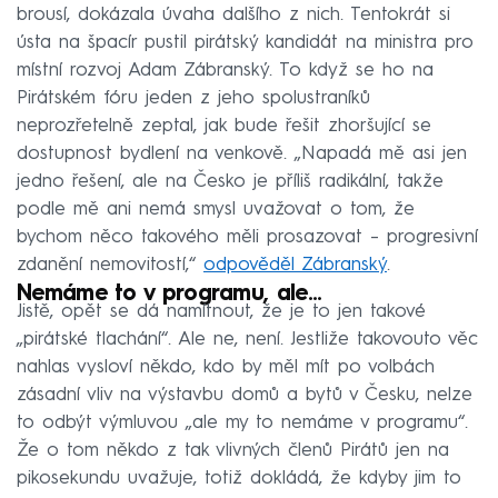
brousí, dokázala úvaha dalšího z nich. Tentokrát si
ústa na špacír pustil pirátský kandidát na ministra pro
místní rozvoj Adam Zábranský. To když se ho na
Pirátském fóru jeden z jeho spolustraníků
neprozřetelně zeptal, jak bude řešit zhoršující se
dostupnost bydlení na venkově. „Napadá mě asi jen
jedno řešení, ale na Česko je příliš radikální, takže
podle mě ani nemá smysl uvažovat o tom, že
bychom něco takového měli prosazovat – progresivní
zdanění nemovitostí,“
odpověděl Zábranský
.
Nemáme to v programu, ale…
Jistě, opět se dá namítnout, že je to jen takové
„pirátské tlachání“. Ale ne, není. Jestliže takovouto věc
nahlas vysloví někdo, kdo by měl mít po volbách
zásadní vliv na výstavbu domů a bytů v Česku, nelze
to odbýt výmluvou „ale my to nemáme v programu“.
Že o tom někdo z tak vlivných členů Pirátů jen na
pikosekundu uvažuje, totiž dokládá, že kdyby jim to