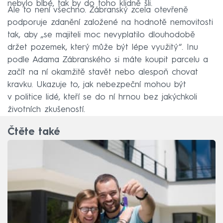
nebylo blbé, tak by do toho klidně šli.
Ale to není všechno. Zábranský zcela otevřeně
podporuje zdanění založené na hodnotě nemovitosti
tak, aby „se majiteli moc nevyplatilo dlouhodobě
držet pozemek, který může být lépe využitý“. Inu
podle Adama Zábranského si máte koupit parcelu a
začít na ní okamžitě stavět nebo alespoň chovat
kravku. Ukazuje to, jak nebezpeční mohou být
v politice lidé, kteří se do ní hrnou bez jakýchkoli
životních zkušeností.
Čtěte také