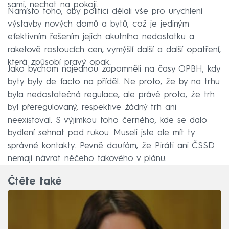
sami, nechat na pokoji.
Namísto toho, aby politici dělali vše pro urychlení
výstavby nových domů a bytů, což je jediným
efektivním řešením jejich akutního nedostatku a
raketově rostoucích cen, vymýšlí další a další opatření,
která způsobí pravý opak.
Jako bychom najednou zapomněli na časy OPBH, kdy
byty byly de facto na příděl. Ne proto, že by na trhu
byla nedostatečná regulace, ale právě proto, že trh
byl přeregulovaný, respektive žádný trh ani
neexistoval. S výjimkou toho černého, kde se dalo
bydlení sehnat pod rukou. Museli jste ale mít ty
správné kontakty. Pevně doufám, že Piráti ani ČSSD
nemají návrat něčeho takového v plánu.
Čtěte také