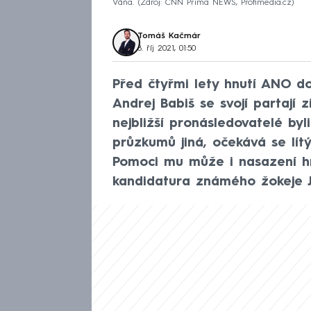
Váňa.
Zdroj: CNN Prima NEWS, Profimedia.cz
Tomáš Kačmár
8. říj 2021, 01:50
Před čtyřmi lety hnutí ANO do
Andrej Babiš se svojí partají
nejbližší pronásledovatelé byl
průzkumů jiná, očekává se lítý
Pomoci mu může i nasazení hn
kandidatura známého žokeje J