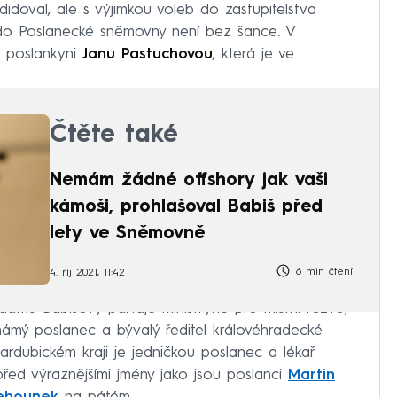
idoval, ale s výjimkou voleb do zastupitelstva
 do Poslanecké sněmovny není bez šance. V
a poslankyni
Janu Pastuchovou
, která je ve
Čtěte také
Nemám žádné offshory jak vaši
kámoši, prohlašoval Babiš před
lety ve Sněmovně
6 min čtení
4. říj 2021, 11:42
átku Babišovy partaje ministryně pro místní rozvoj
námý poslanec a bývalý ředitel královéhradecké
ardubickém kraji je jedničkou poslanec a lékař
před výraznějšími jmény jako jsou poslanci
Martin