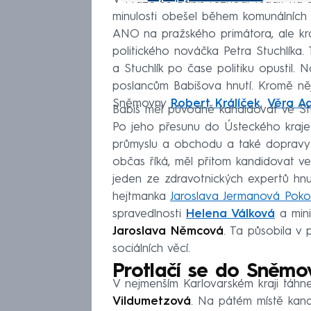
minulosti obešel během komunálních
KSČM
:
Komunisté sází na
ANO na pražského primátora, ale krá
Filip je až dvojkou
politického nováčka Petra Stuchlíka
ČSSD
:
ČSSD sází na „sta
a Stuchlík po čase politiku opustil. 
poslancům Babišova hnutí. Kromě něj
Stropnického
Sněmovny
Robert Králíček
,
Věra A
Babiš měl původně kandidovat ve Stř
Přísaha
:
Šlachta a kdo d
Po jeho přesunu do Ústeckého kraje 
kandidáta a expolicisty
průmyslu a obchodu a také doprav
občas říká, měl přitom kandidovat v
Trikolora
:
Trikolora bez Kl
jeden ze zdravotnických expertů hn
ekonom Ševčík
hejtmanka
Jaroslava Jermanová Poko
spravedlnosti
Helena Válková
a mini
Jaroslava Němcová
. Ta působila v 
sociálních věcí.
Protlačí se do Sněmo
V nejmenším Karlovarském kraji táh
Vildumetzová
. Na pátém místě kan