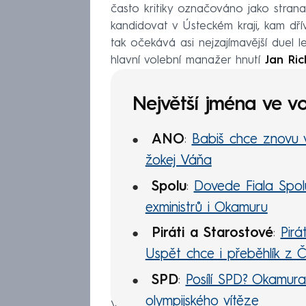
často kritiky označováno jako stra
kandidovat v Ústeckém kraji, kam dřív
tak očekává asi nejzajímavější duel 
hlavní volební manažer hnutí
Jan Ric
Největší jména ve v
ANO
:
Babiš chce znovu v
žokej Váňa
Spolu
:
Dovede Fiala Spolu
exministrů i Okamuru
Piráti a Starostové
:
Pirá
Uspět chce i přeběhlík z 
SPD
:
Posílí SPD? Okamura
olympijského vítěze
V Praze se Babiš rozhodl vsadit na