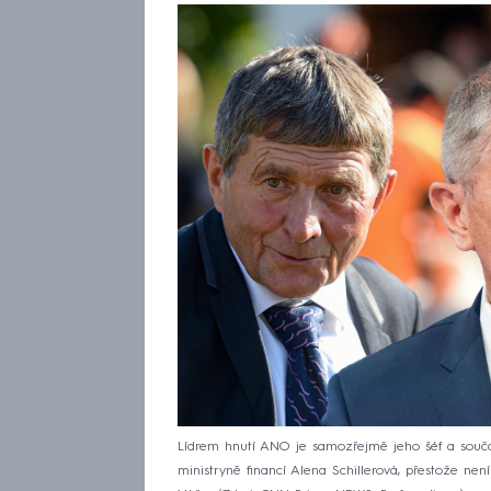
Lídrem hnutí ANO je samozřejmě jeho šéf a součas
ministryně financí Alena Schillerová, přestože ne