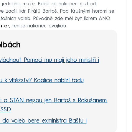
na jednoho muže. Babiš se nakonec rozhodl
e zacílil lídr Pirátů Bartoš. Pod Krušnými horami se
letošních voleb. Původně zde měl být lídrem ANO
hter
, ten je nakonec dvojkou.
olbách
ládnout. Pomoci mu mají jeho ministři i
 k vítězství? Koalice nabízí řadu
ti a STAN nejsou jen Bartoš s Rakušanem.
ČSSD
 do voleb bere exministra Baštu i
 svého poslance
Patrika Nachera
. Toho přitom v