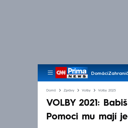
Domácí
Zahranič
Pořady
Domů
Zprávy
Volby
Volby 2025
VOLBY 2021: Babiš
Pomoci mu mají jeh