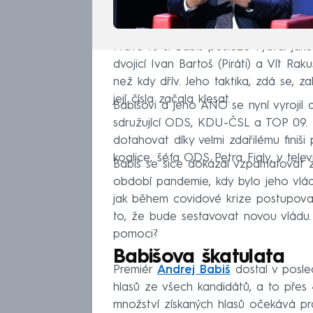
Právě tu si Babiš posléze vybral ja
dvojicí Ivan Bartoš (Piráti) a Vít Ra
než kdy dřív. Jeho taktika, zdá se, z
její čísla začala klesat.
Babišovi a jeho ANO se nyní vyrojil d
sdružující ODS, KDU-ČSL a TOP 09. S
dotahovat díky velmi zdařilému finiš
koalice, šéfa ODS Petra Fialy, v tele
Babiš se sice dokázal vzpamatovat z
období pandemie, kdy bylo jeho vládě
jak během covidové krize postupoval
to, že bude sestavovat novou vládu.
pomoci?
Babišova škatulata
Premiér
Andrej Babiš
dostal v posle
hlasů ze všech kandidátů, a to přes 4
množství získaných hlasů očekává prá