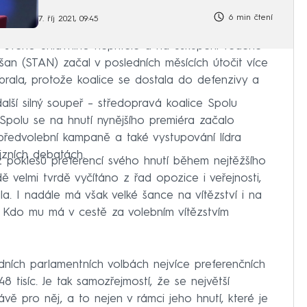
6 min čtení
7. říj 2021, 09:45
ko svého úhlavního nepřítele a na uskupení vedené
kušan (STAN) začal v posledních měsících útočit více
abrala, protože koalice se dostala do defenzivy a
alší silný soupeř – středopravá koalice Spolu
polu se na hnutí nynějšího premiéra začalo
i předvolební kampaně a také vystupování lídra
vizních debatách.
 poklesů preferencí svého hnutí během nejtěžšího
 velmi tvrdě vyčítáno z řad opozice i veřejnosti,
a. I nadále má však velké šance na vítězství i na
 Kdo mu má v cestě za volebním vítězstvím
dních parlamentních volbách nejvíce preferenčních
8 tisíc. Je tak samozřejmostí, že se největší
vě pro něj, a to nejen v rámci jeho hnutí, které je