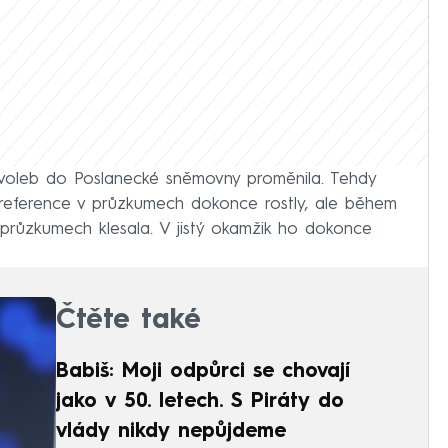
voleb do Poslanecké sněmovny proměnila. Tehdy
reference v průzkumech dokonce rostly, ale během
průzkumech klesala. V jistý okamžik ho dokonce
Čtěte také
Babiš: Moji odpůrci se chovají
jako v 50. letech. S Piráty do
vlády nikdy nepůjdeme