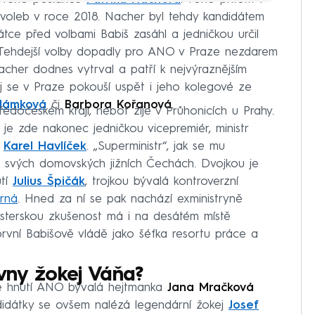
 voleb v roce 2018. Nacher byl tehdy kandidátem
 „stalinistku“ Semelovou či Ondráčka, šéf
tce před volbami Babiš zasáhl a jedničkou určil
. Tehdejší volby dopadly pro ANO v Praze nezdarem
ré známé“ Špidlu a Škromacha, vytahuje i
Nacher dodnes vytrval a patří k nejvýraznějším
 se v Praze pokouší uspět i jeho kolegové ze
dámková
či
Barbora Kořanová
.
edočeském kraji, neboť žije v Průhonicích u Prahy.
ál? Přísaha sází na prezidentského
je zde nakonec jedničkou vicepremiér, ministr
y
Karel Havlíček
. „Superministr“, jak se mu
e svých domovských jižních Čechách. Dvojkou je
ausů. Hnutí táhnou i miliardář Valenta či
utí
Julius Špičák
, trojkou bývalá kontroverzní
rná
. Hned za ní se pak nachází exministryně
sterskou zkušenost má i na desátém místě
první Babišově vládě jako šéfka resortu práce a
vny žokej Váňa?
ne hnutí ANO bývalá hejtmanka
Jana Mračková
didátky se ovšem nalézá legendární žokej
Josef