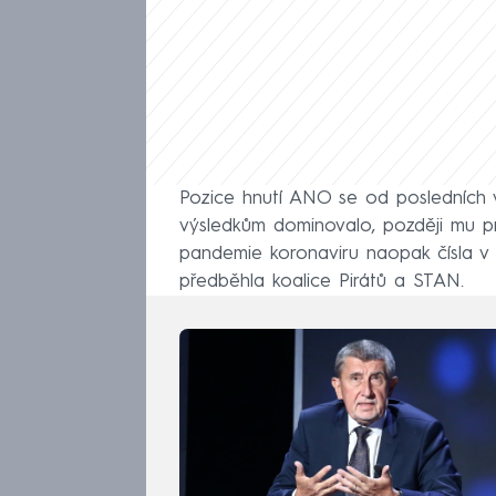
Pozice hnutí ANO se od posledních 
výsledkům dominovalo, později mu p
pandemie koronaviru naopak čísla v 
předběhla koalice Pirátů a STAN.