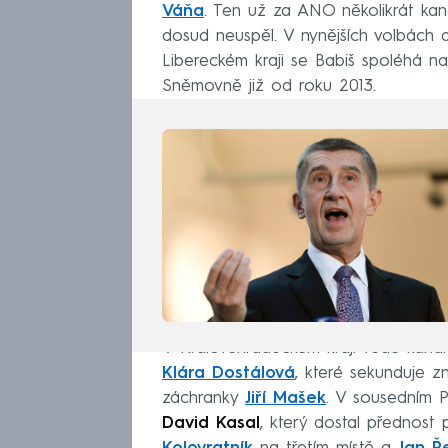
Váňa
. Ten už za ANO několikrát kand
dosud neuspěl. V nynějších volbách
Libereckém kraji se Babiš spoléhá n
Sněmovně již od roku 2013.
V Královéhradeckém kraji vede kandid
Klára Dostálová
, které sekunduje z
záchranky
Jiří Mašek
. V sousedním P
David Kasal
, který dostal přednost 