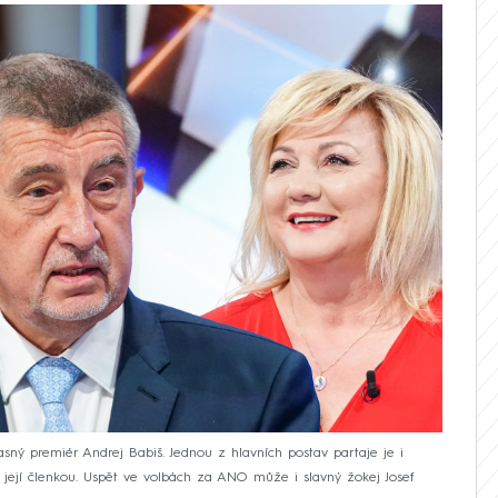
ný premiér Andrej Babiš. Jednou z hlavních postav partaje je i
ní její členkou. Uspět ve volbách za ANO může i slavný žokej Josef