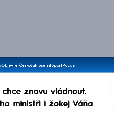
í
Objevte Česko
Jak ušetřit
Sport
Počasí
 chce znovu vládnout.
o ministři i žokej Váňa