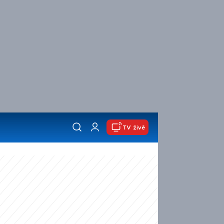
TV živě